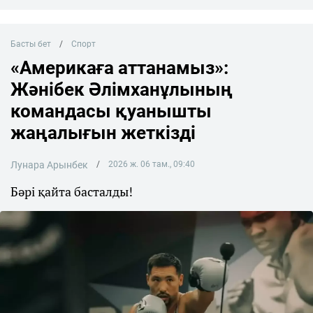
Басты бет
Спорт
«Америкаға аттанамыз»:
Жәнібек Әлімханұлының
командасы қуанышты
жаңалығын жеткізді
Лунара Арынбек
2026 ж. 06 там., 09:40
Бәрі қайта басталды!