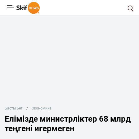
Басты бет
Экономика
Елімізде министрліктер 68 млрд
теңгені игермеген