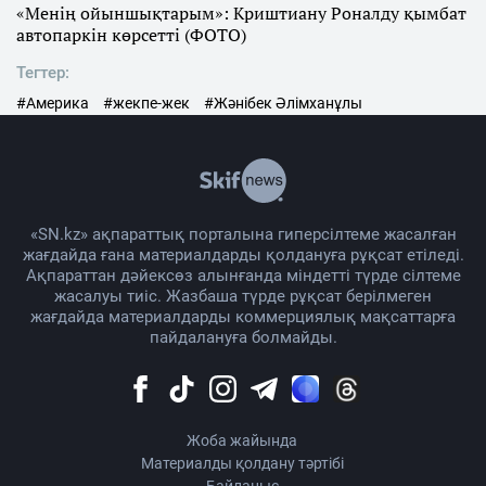
«Менің ойыншықтарым»: Криштиану Роналду қымбат
автопаркін көрсетті (ФОТО)
Тегтер:
#Америка
#жекпе-жек
#Жәнібек Әлімханұлы
«SN.kz» ақпараттық порталына гиперсілтеме жасалған
жағдайда ғана материалдарды қолдануға рұқсат етіледі.
Ақпараттан дәйексөз алынғанда міндетті түрде сілтеме
жасалуы тиіс. Жазбаша түрде рұқсат берілмеген
жағдайда материалдарды коммерциялық мақсаттарға
пайдалануға болмайды.
Жоба жайында
Материалды қолдану тәртібі
Байланыс