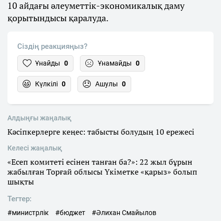
10 айдағы әлеуметтік-экономикалық даму
қорытындысы қаралуда.
Сіздің реакцияңыз?
Ұнайды
0
Ұнамайды
0
Күлкілі
0
Ашулы
0
Алдыңғы жаңалық
Кәсіпкерлерге кеңес: табысты болудың 10 ережесі
Келесі жаңалық
«Есеп комитетi есінен танған ба?»: 22 жыл бұрын
жабылған Торғай облысы Үкіметке «қарыз» болып
шықты
Тегтер:
#министрлік
#бюджет
#Әлихан Смайылов