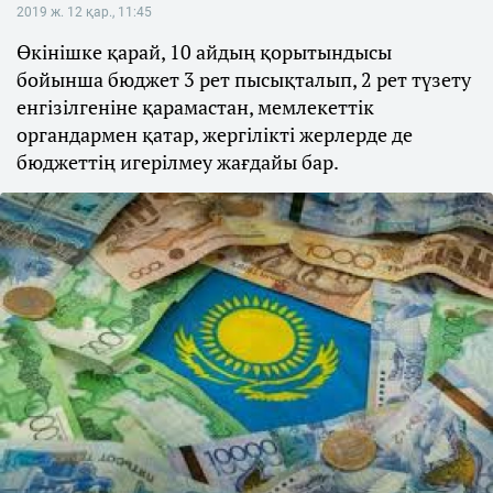
2019 ж. 12 қар., 11:45
Өкінішке қарай, 10 айдың қорытындысы
бойынша бюджет 3 рет пысықталып, 2 рет түзету
енгізілгеніне қарамастан, мемлекеттік
органдармен қатар, жергілікті жерлерде де
бюджеттің игерілмеу жағдайы бар.