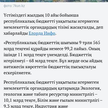
фото: 7kun.kz
Үстіміздегі жылдың 10 айы бойынша
республикалық бюджетті уақытылы игермеген
мемлекеттік органдардың тізімі жасақталды, деп
хабарлайды
Елорда Инфо
.
«Республикалық бюджеттің шығыны 9 трлн 565
млрд теңгені құрайды немесе 99,2 пайыз. Оның
ішінде 11 млрд теңге үнемделді. Бюджеттің
игерілмеуі – 68 млрд теңге. Бұл жерде осы айдың
нәтижесін көрсететін бюджеттің пысықталуы
ескерілмеген.
Республикалық бюджетті уақытылы игермеген
мемлекеттік органдардың қатарында Экология,
геология және табиғи ресурстар министрлігі –
10,1 млрд теңге, Білім және ғылым министрлігі –
9,3 млрд теңге, Индустрия және