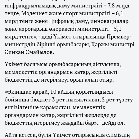
инфрақұрылымдық даму министрлігі – 7,8 млрд
теңге, Мәдениет және спорт министрлігі – 6,1
млрд теңге және Цифрлық даму, инновациялар
және аэроғарыш өнеркәсібі министрлігі – 5,1
млрд теңге», - деді Үкімет отырысында Премьер-
министрдің бірінші орынбасары, Қаржы министрі
Әлихан Смайылов.
Үкімет басшысы орынбасарының айтуынша,
мемлекеттік органдармен қатар, жергілікті
бюджеттің де игерілмеуі орын алып отыр.
«Өкінішке қарай, 10 айдың қорытындысы
бойынша бюджет 3 рет пысықталып, 2 рет түзету
енгізілгеніне қарамастан, мемлекеттік
органдармен қатар, жергілікті жерлерде де
бюджеттің игерілмеу жағдайы бар», - дейді ол.
Айта кетсек, бүгін Үкімет отырысында еліміздің