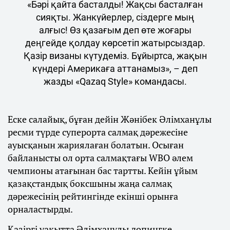
«Бәрі қайта басталды! Жақсы басталған
сияқты. Жанкүйерлер, сіздерге мың
алғыс! Өз қазағым деп өте жоғары
деңгейде қолдау көрсетіп жатырсыздар.
Қазір визаны күтудеміз. Бұйыртса, жақын
күндері Америкаға аттанамыз», – деп
жазды «Qazaq Style» командасы.
Еске салайық, бұған дейін Жәнібек Әлімханұлы
ресми түрде суперорта салмақ дәрежесіне
ауысқанын жариялаған болатын. Осыған
байланысты ол орта салмақтағы WBO әлем
чемпионы атағынан бас тартты. Кейін ұйым
қазақстандық боксшыны жаңа салмақ
дәрежесінің рейтингінде екінші орынға
орналастырды.
Қазіргі уақытта Әлімханұлы допингке