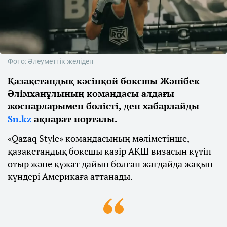
Фото: Әлеуметтік желіден
Қазақстандық кәсіпқой боксшы Жәнібек
Әлімханұлының командасы алдағы
жоспарларымен бөлісті, деп хабарлайды
Sn.kz
ақпарат порталы.
«Qazaq Style» командасының мәліметінше,
қазақстандық боксшы қазір АҚШ визасын күтіп
отыр және құжат дайын болған жағдайда жақын
күндері Америкаға аттанады.