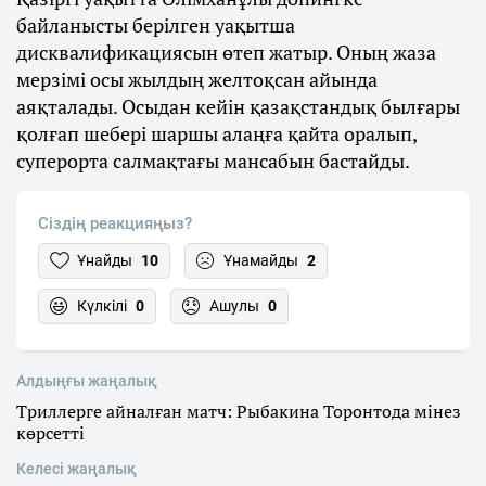
байланысты берілген уақытша
дисквалификациясын өтеп жатыр. Оның жаза
мерзімі осы жылдың желтоқсан айында
аяқталады. Осыдан кейін қазақстандық былғары
қолғап шебері шаршы алаңға қайта оралып,
суперорта салмақтағы мансабын бастайды.
Сіздің реакцияңыз?
Ұнайды
10
Ұнамайды
2
Күлкілі
0
Ашулы
0
Алдыңғы жаңалық
Триллерге айналған матч: Рыбакина Торонтода мінез
көрсетті
Келесі жаңалық