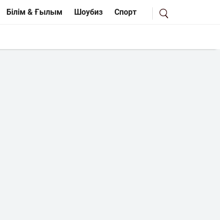
Білім & Ғылым
Шоубиз
Спорт