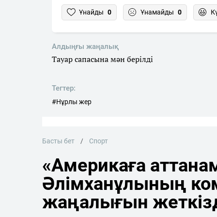
Ұнайды
0
Ұнамайды
0
К
Алдыңғы жаңалық
Тауар сапасына мән берілді
Тегтер:
#Нұрлы жер
Басты бет
Спорт
«Америкаға аттана
Әлімханұлының ко
жаңалығын жеткіз