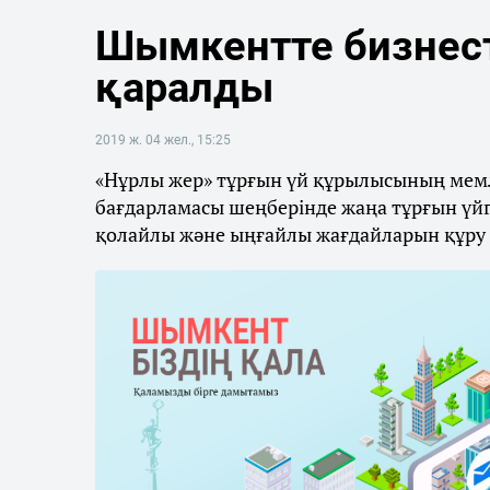
Шымкентте бизнест
қаралды
2019 ж. 04 жел., 15:25
«Нұрлы жер» тұрғын үй құрылысының мемл
бағдарламасы шеңберінде жаңа тұрғын үйге
қолайлы және ыңғайлы жағдайларын құру м