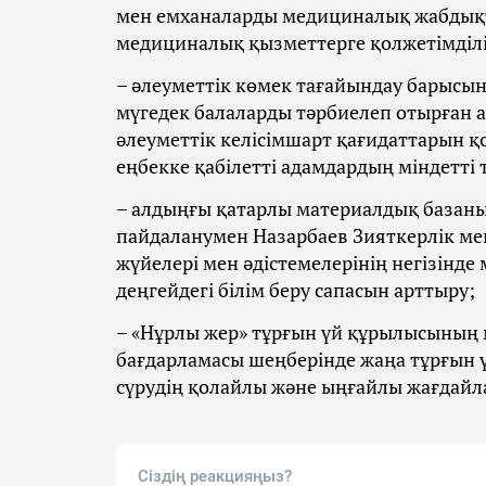
мен емханаларды медициналық жабдық
медициналық қызметтерге қолжетімділі
– әлеуметтік көмек тағайындау барысын
мүгедек балаларды тәрбиелеп отырған 
әлеуметтік келісімшарт қағидаттарын 
еңбекке қабілетті адамдардың міндетті
– алдыңғы қатарлы материалдық базаны
пайдаланумен Назарбаев Зияткерлік ме
жүйелері мен әдістемелерінің негізінде
деңгейдегі білім беру сапасын арттыру;
– «Нұрлы жер» тұрғын үй құрылысының 
бағдарламасы шеңберінде жаңа тұрғын ү
сүрудің қолайлы және ыңғайлы жағдайла
Сіздің реакцияңыз?