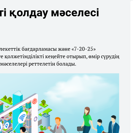
і қолдау мәселесі
екеттік бағдарламасы және «7-20-25»
 қолжетімділікті кеңейте отырып, өмір сүрудің
әселелері реттелетін болады.