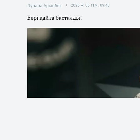
Лунара Арынбек
2026 ж. 06 там., 09:40
Бәрі қайта басталды!