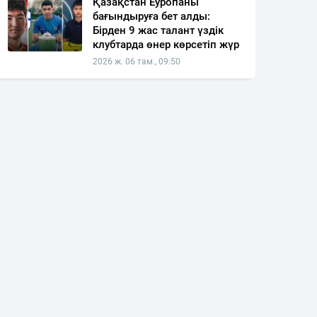
Қазақстан Еуропаны
бағындыруға бет алды:
Бірден 9 жас талант үздік
клубтарда өнер көрсетіп жүр
2026 ж. 06 там., 09:50