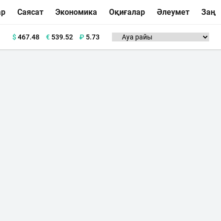
ар
Саясат
Экономика
Оқиғалар
Әлеумет
Заң
$
467.48
€
539.52
₽
5.73