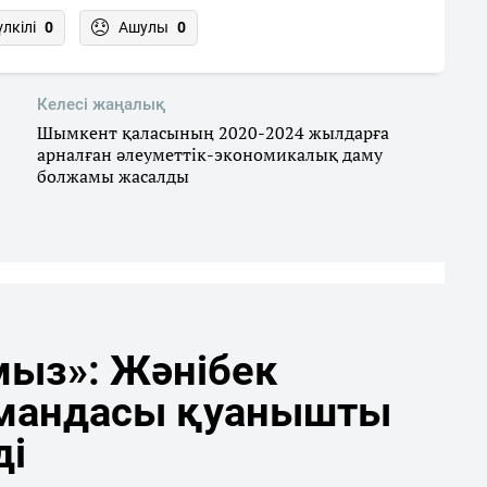
үлкілі
0
Ашулы
0
Келесі жаңалық
Шымкент қаласының 2020-2024 жылдарға
арналған әлеуметтік-экономикалық даму
болжамы жасалды
мыз»: Жәнібек
мандасы қуанышты
ді