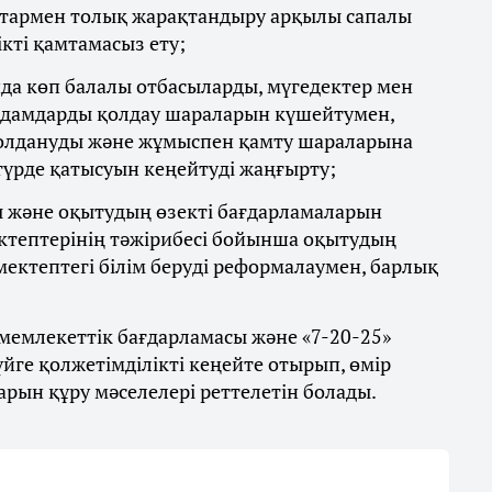
тармен толық жарақтандыру арқылы сапалы
кті қамтамасыз ету;
да көп балалы отбасыларды, мүгедектер мен
адамдарды қолдау шараларын күшейтумен,
қолдануды және жұмыспен қамту шараларына
 түрде қатысуын кеңейтуді жаңғырту;
 және оқытудың өзекті бағдарламаларын
ктептерінің тәжірибесі бойынша оқытудың
 мектептегі білім беруді реформалаумен, барлық
мемлекеттік бағдарламасы және «7-20-25»
йге қолжетімділікті кеңейте отырып, өмір
рын құру мәселелері реттелетін болады.