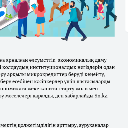
а арналған әлеуметтік-экономикалық даму
і қолдаудың институционалдық негіздерін одан
беру арқылы микрокредиттер беруді кеңейту,
 беру есебінен кәсіпкерлер үшін шығасыларды
экономикаға жеке капитал тарту жолымен
 мәселелері қаралды, деп хабарлайды Sn.kz.
ектің қолжетімділігін арттыру, ауруханалар