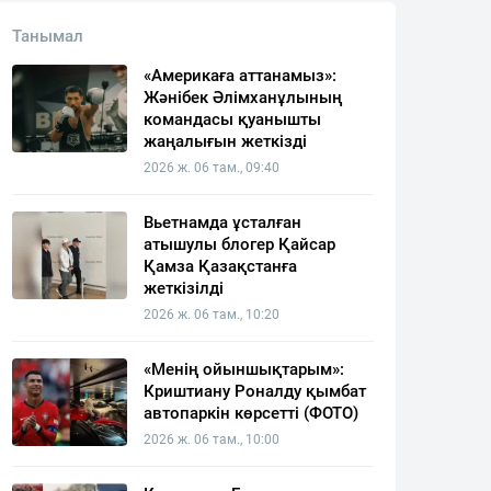
Танымал
«Америкаға аттанамыз»:
Жәнібек Әлімханұлының
командасы қуанышты
жаңалығын жеткізді
2026 ж. 06 там., 09:40
Вьетнамда ұсталған
атышулы блогер Қайсар
Қамза Қазақстанға
жеткізілді
2026 ж. 06 там., 10:20
«Менің ойыншықтарым»:
Криштиану Роналду қымбат
автопаркін көрсетті (ФОТО)
2026 ж. 06 там., 10:00