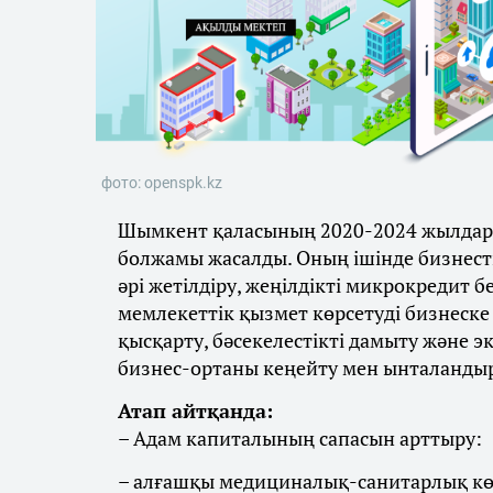
фото: openspk.kz
Шымкент қаласының 2020-2024 жылдарғ
болжамы жасалды. Оның ішінде бизнест
әрі жетілдіру, жеңілдікті микрокредит 
мемлекеттік қызмет көрсетуді бизнеске
қысқарту, бәсекелестікті дамыту және 
бизнес-ортаны кеңейту мен ынталандыру
Атап айтқанда:
– Адам капиталының сапасын арттыру:
– алғашқы медициналық-санитарлық көм