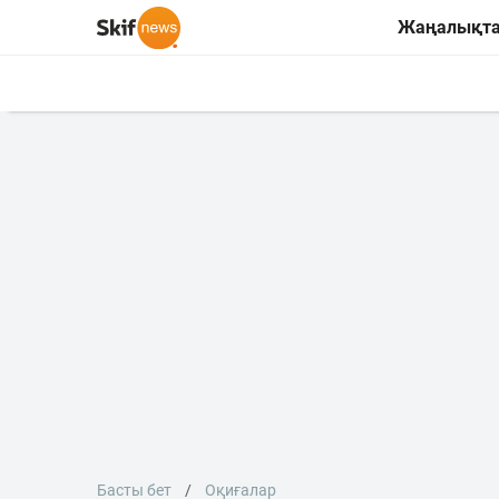
Жаңалықт
Басты бет
Оқиғалар