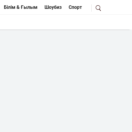
Білім & Ғылым
Шоубиз
Спорт