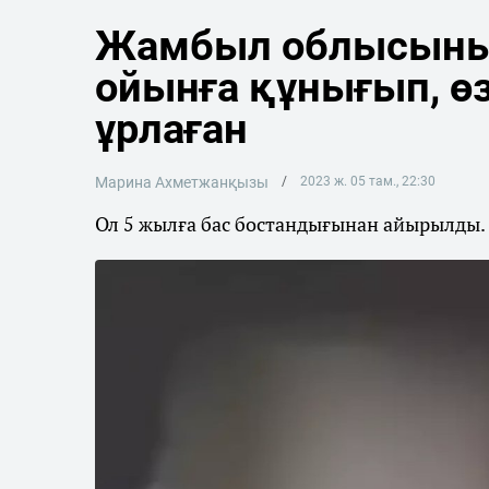
Жамбыл облысыны
ойынға құнығып, 
ұрлаған
Марина Ахметжанқызы
2023 ж. 05 там., 22:30
Ол 5 жылға бас бостандығынан айырылды.