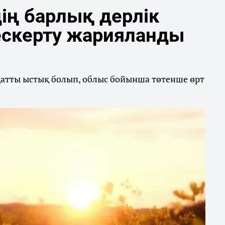
ің барлық дерлік
ескерту жарияланды
қатты ыстық болып, облыс бойынша төтенше өрт