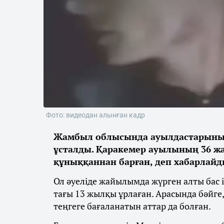
Фото: видеодан алынған кадр
Жамбыл облысында ауылдастарының 
ұсталды. Қаракемер ауылының 36 жа
құныққаннан барған, деп хабарлай
Ол әуеліде жайылымда жүрген алты бас і
тағы 13 жылқы ұрлаған. Арасында бәйге
теңгеге бағаланатын аттар да болған.