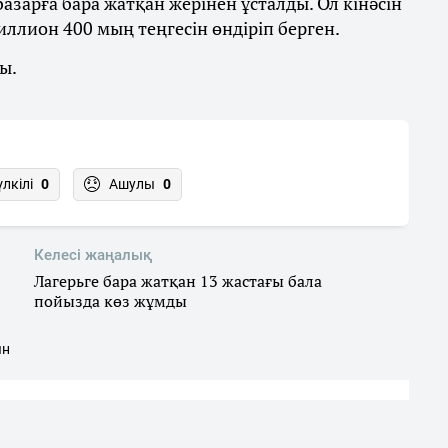
азарға бара жатқан жерінен ұсталды. Ол кінәсін
лион 400 мың теңгесін өндіріп берген.
ы.
үлкілі
0
Ашулы
0
Келесі жаңалық
Лагерьге бара жатқан 13 жастағы бала
пойызда көз жұмды
ын