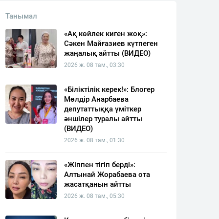
Танымал
«Ақ көйлек киген жоқ»:
Сәкен Майғазиев күтпеген
жаңалық айтты (ВИДЕО)
2026 ж. 08 там., 03:30
«Біліктілік керек!»: Блогер
Мөлдір Анарбаева
депутаттыққа үміткер
әншілер туралы айтты
(ВИДЕО)
2026 ж. 08 там., 01:30
«Жіппен тігіп берді»:
Алтынай Жорабаева ота
жасатқанын айтты
2026 ж. 08 там., 05:30