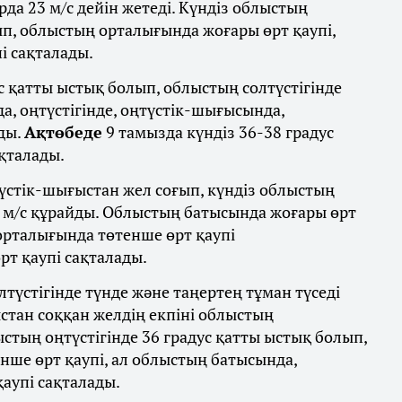
рда 23 м/с дейін жетеді. Күндіз облыстың
ып, облыстың орталығында жоғары өрт қаупі,
і сақталады.
с қатты ыстық болып, облыстың солтүстігінде
а, оңтүстігінде, оңтүстік-шығысында,
ды.
Ақтөбеде
9 тамызда күндіз 36-38 градус
ақталады.
үстік-шығыстан жел соғып, күндіз облыстың
8 м/с құрайды. Облыстың батысында жоғары өрт
орталығында төтенше өрт қаупі
рт қаупі сақталады.
лтүстігінде түнде және таңертең тұман түседі
стан соққан желдің екпіні облыстың
ыстың оңтүстігінде 36 градус қатты ыстық болып,
нше өрт қаупі, ал облыстың батысында,
қаупі сақталады.