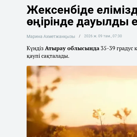
Жексенбіде елімізд
өңірінде дауылды 
Марина Ахметжанқызы
2026 ж. 09 там., 07:30
Күндіз
Атырау облысында
35-39 градус 
қаупі сақталады.