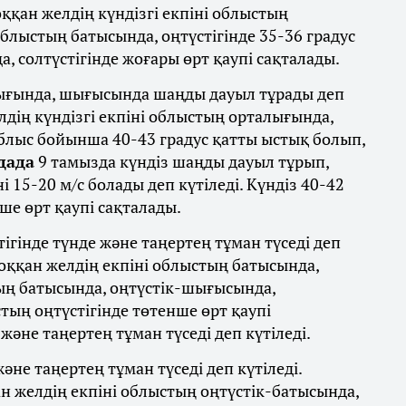
оққан желдің күндізгі екпіні облыстың
облыстың батысында, оңтүстігінде 35-36 градус
 солтүстігінде жоғары өрт қаупі сақталады.
ғында, шығысында шаңды дауыл тұрады деп
лдің күндізгі екпіні облыстың орталығында,
блыс бойынша 40-43 градус қатты ыстық болып,
дада
9 тамызда күндіз шаңды дауыл тұрып,
 15-20 м/с болады деп күтіледі. Күндіз 40-42
ше өрт қаупі сақталады.
тігінде түнде және таңертең тұман түседі деп
 соққан желдің екпіні облыстың батысында,
тың батысында, оңтүстік-шығысында,
тың оңтүстігінде төтенше өрт қаупі
және таңертең тұман түседі деп күтіледі.
және таңертең тұман түседі деп күтіледі.
ан желдің екпіні облыстың оңтүстік-батысында,