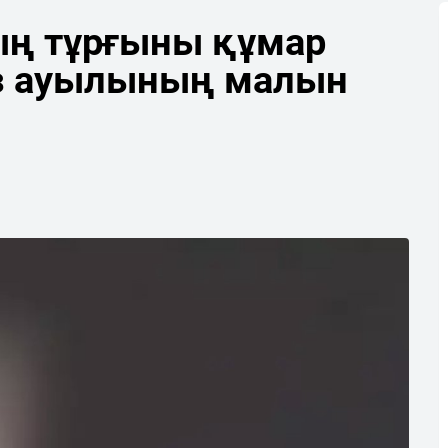
ң тұрғыны құмар
өз ауылының малын