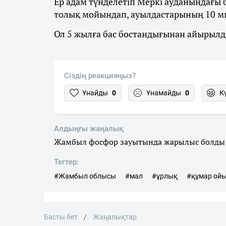
Ер адам түнделетіп Меркі ауданындағы б
толық мойындап, ауылдастарының 10 мил
Ол 5 жылға бас бостандығынан айырылд
Сіздің реакцияңыз?
Ұнайды
0
Ұнамайды
0
К
Алдыңғы жаңалық
Жамбыл фосфор зауытында жарылыс болды
Тегтер:
#Жамбыл облысы
#мал
#ұрлық
#құмар ой
Басты бет
Жаңалықтар