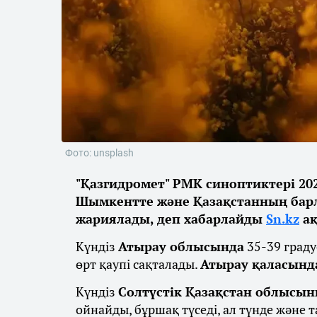
Фото: unsplash
"Қазгидромет" РМК синоптиктері 2
Шымкентте және Қазақстанның бар
жариялады, деп хабарлайды
Sn.kz
ақ
Күндіз
Атырау облысында
35-39 град
өрт қаупі сақталады.
Атырау қаласынд
Күндіз
Солтүстік Қазақстан облысы
ойнайды, бұршақ түседі, ал түнде және