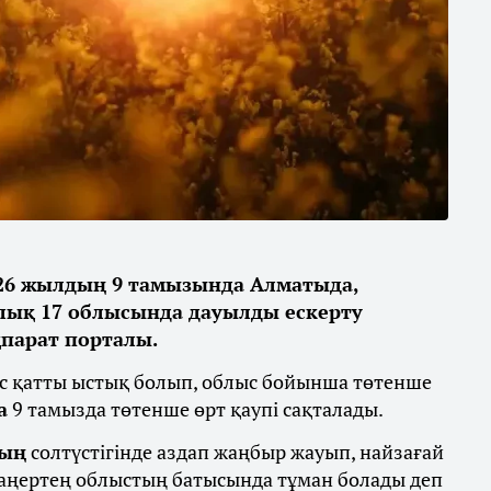
026 жылдың 9 тамызында Алматыда,
лық 17 облысында дауылды ескерту
парат порталы.
ус қатты ыстық болып, облыс бойынша төтенше
а
9 тамызда төтенше өрт қаупі сақталады.
ның
солтүстігінде аздап жаңбыр жауып, найзағай
 таңертең облыстың батысында тұман болады деп