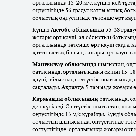
орталығында 15-20 м/с, күндіз кей тұста
оңтүстігінде 36 градус қатты ыстық бол
облыстың оңтүстігінде төтенше өрт қауп
Күндіз
Ақтөбе облысында
35-38 граду
жоғары өрт қаупі, ал облыстың батысынд
орталығында төтенше өрт қаупі сақтала
қатты ыстық болып, жоғары өрт қаупі с
Маңғыстау облысында
шығыстан, оңт
батысында, орталығындағы екпіні 15-1
қаупі, облыстың солтүстік-шығысында, 
сақталады.
Ақтауда
9 тамызда жоғары ө
Қарағанды облысының
батысында, со
деп күтіледі. Солтүстік-шығыстан, шығы
оңтүстігінде 15 м/с құрайды. Күндіз обл
облыстың шығысында, оңтүстігінде төте
солтүстігінде, орталығында жоғары өрт 