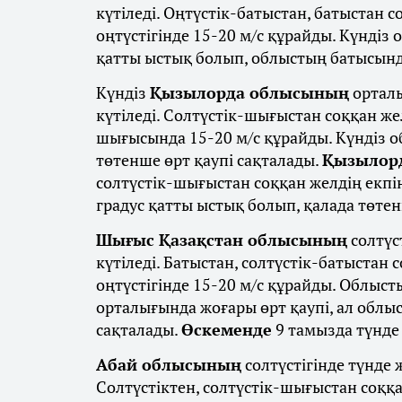
күтіледі. Оңтүстік-батыстан, батыстан с
оңтүстігінде 15-20 м/с құрайды. Күндіз 
қатты ыстық болып, облыстың батысында,
Күндіз
Қызылорда облысының
орталы
күтіледі. Солтүстік-шығыстан соққан же
шығысында 15-20 м/с құрайды. Күндіз о
төтенше өрт қаупі сақталады.
Қызылор
солтүстік-шығыстан соққан желдің екпіні
градус қатты ыстық болып, қалада төтен
Шығыс Қазақстан облысының
солтүс
күтіледі. Батыстан, солтүстік-батыстан
оңтүстігінде 15-20 м/с құрайды. Облыс
орталығында жоғары өрт қаупі, ал облыс
сақталады.
Өскеменде
9 тамызда түнде 
Абай облысының
солтүстігінде түнде 
Солтүстіктен, солтүстік-шығыстан соққ