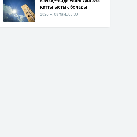
Қазақстанда сенбі күні өте
қатты ыстық болады
2026 ж. 08 там., 07:30