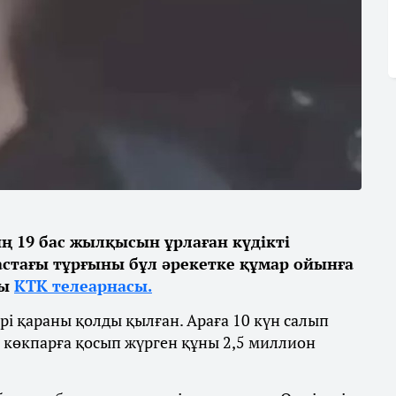
19 бас жылқысын ұрлаған күдікті
стағы тұрғыны бұл әрекетке құмар ойынға
ды
КТК телеарнасы.
рі қараны қолды қылған. Араға 10 күн салып
, көкпарға қосып жүрген құны 2,5 миллион