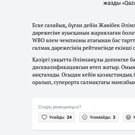
жазды «Qaza
Еске салайық, бұған дейін Жәнібек Әлім
дәрежесіне ауысқанын жариялаған бола
WBO әлем чемпионы атағынан бас тарт
салмақ дәрежесінің рейтингінде екінші
Қазіргі уақытта Әлімханұлы допингке 
дисквалификациясын өтеп жатыр. Оның
аяқталады. Осыдан кейін қазақстандық
оралып, суперорта салмақтағы мансабы
Сіздің реакцияңыз?
Ұнайды
24
Ұнамайды
2