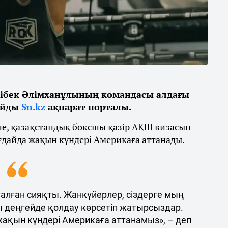
ібек Әлімханұлының командасы алдағы
айды
Sn.kz
ақпарат порталы.
ше, қазақстандық боксшы қазір АҚШ визасын
ғдайда жақын күндері Америкаға аттанады.
талған сияқты. Жанкүйерлер, сіздерге мың
ы деңгейде қолдау көрсетіп жатырсыздар.
 жақын күндері Америкаға аттанамыз», – деп