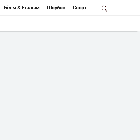
Білім & Ғылым
Шоубиз
Спорт