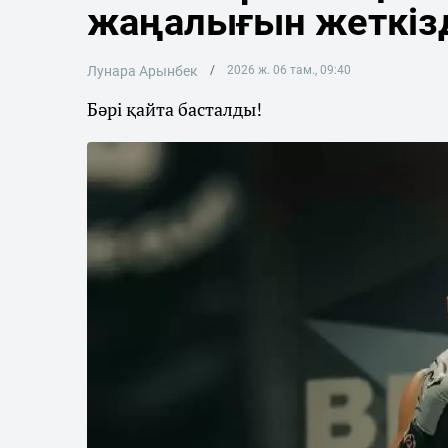
жаңалығын жеткіз
Лунара Арынбек
2026 ж. 06 там., 09:40
Бәрі қайта басталды!