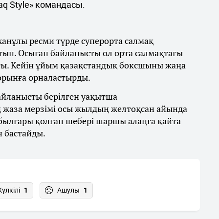
q Style» командасы.
ханұлы ресми түрде суперорта салмақ
тын. Осыған байланысты ол орта салмақтағы
ты. Кейін ұйым қазақстандық боксшыны жаңа
 орынға орналастырды.
байланысты берілген уақытша
 жаза мерзімі осы жылдың желтоқсан айында
 былғары қолғап шебері шаршы алаңға қайта
н бастайды.
Күлкілі
1
Ашулы
1