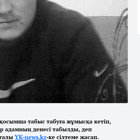
қосымша табыс табуға жұмысқа кетіп,
 ер адамның денесі табылды, деп
рталы
YK-news.kz
-ке сілтеме жасап.