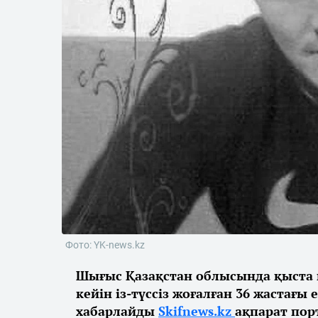
Фото: YK-news.kz
Шығыс Қазақстан облысында қыста 
кейін із-түссіз жоғалған 36 жастағы
хабарлайды
Skifnews.kz
ақпарат по