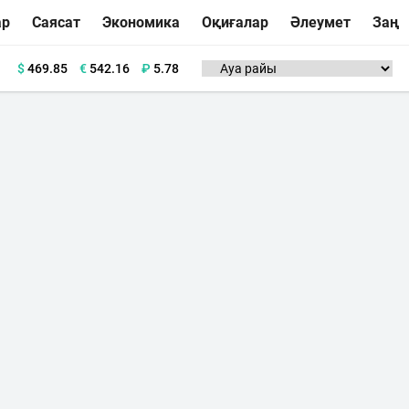
ар
Саясат
Экономика
Оқиғалар
Әлеумет
Заң
$
469.85
€
542.16
₽
5.78