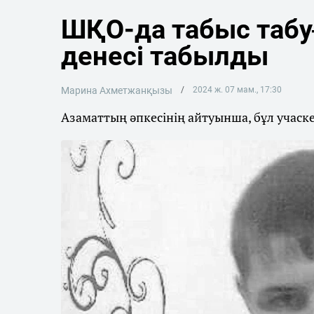
ШҚО-да табыс табу
денесі табылды
Марина Ахметжанқызы
2024 ж. 07 мам., 17:30
Азаматтың әпкесінің айтуынша, бұл учаске