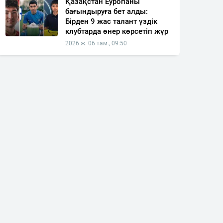
Қазақстан Еуропаны
бағындыруға бет алды:
Бірден 9 жас талант үздік
клубтарда өнер көрсетіп жүр
2026 ж. 06 там., 09:50