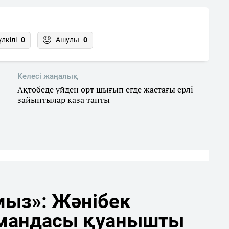
үлкілі
0
Ашулы
0
Келесі жаңалық
Ақтөбеде үйден өрт шығып егде жастағы ерлі-
зайыптылар қаза тапты
мыз»: Жәнібек
мандасы қуанышты