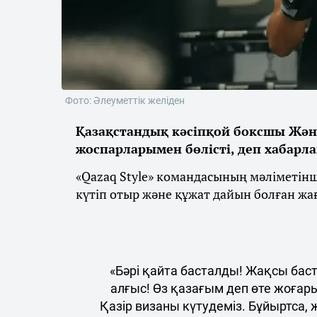
Фото: Әлеуметтік желіден
Қазақстандық кәсіпқой боксшы Жән
жоспарларымен бөлісті, деп хабарл
«Qazaq Style» командасының мәліметін
күтіп отыр және құжат дайын болған жа
«Бәрі қайта басталды! Жақсы бас
алғыс! Өз қазағым деп өте жоғар
Қазір визаны күтудеміз. Бұйыртса,