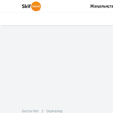
Жаңалықт
Басты бет
Оқиғалар