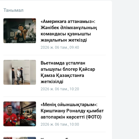
Танымал
«Америкаға аттанамыз»:
Жәнібек Әлімханұлының
командасы қуанышты
жаңалығын жеткізді
2026 ж. 06 там., 09:40
Вьетнамда ұсталған
атышулы блогер Қайсар
Қамза Қазақстанға
жеткізілді
2026 ж. 06 там., 10:20
«Менің ойыншықтарым»:
Криштиану Роналду қымбат
автопаркін көрсетті (ФОТО)
2026 ж. 06 там., 10:00