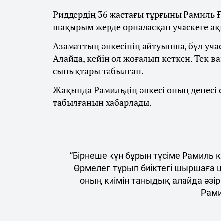
Риддердің 36 жастағы тұрғыны Рамиль 
шақырым жерде орналасқан учаскеге ақш
Азаматтың әпкесінің айтуынша, бұл учас
Алайда, кейін ол жоғалып кеткен. Тек 
сынықтары табылған.
Жақында Рамильдің әпкесі оның денесі
табылғанын хабарлады.
“Бірнеше күн бұрын түсіме Рамиль к
Өрмелеп тұрып биіктегі шыршаға 
оның киімін таныдық алайда әзірг
Рами