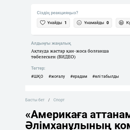
Сіздің реакцияңыз?
Ұнайды
1
Ұнамайды
0
К
Алдыңғы жаңалық
Ақтауда жастар қан-жоса болғанша
төбелескен (ВИДЕО)
Тегтер:
#ШҚО
#жоғалу
#ерадам
#өлі табылды
Басты бет
Спорт
«Америкаға аттана
Әлімханұлының ко