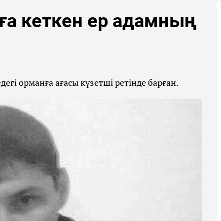
ға кеткен ер адамның
дегі орманға ағасы күзетші ретінде барған.