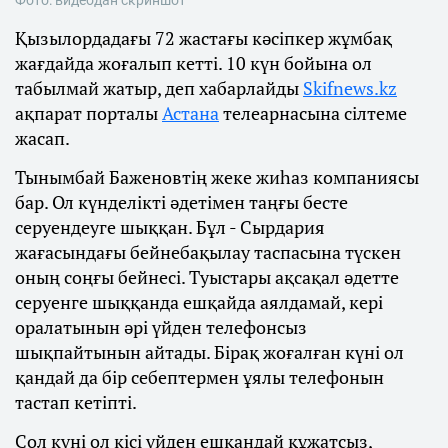
Фото: видеодан скриншот
Қызылордадағы 72 жастағы кәсіпкер жұмбақ
жағдайда жоғалып кетті. 10 күн бойына ол
табылмай жатыр, деп хабарлайды
Skifnews.kz
ақпарат порталы
Астана
телеарнасына сілтеме
жасап.
Тынымбай Баженовтің жеке жиһаз компаниясы
бар. Ол күнделікті әдетімен таңғы бесте
серуендеуге шыққан. Бұл - Сырдария
жағасындағы бейнебақылау таспасына түскен
оның соңғы бейнесі. Туыстары ақсақал әдетте
серуенге шыққанда ешқайда аялдамай, кері
оралатынын әрі үйден телефонсыз
шықпайтынын айтады. Бірақ жоғалған күні ол
қандай да бір себептермен ұялы телефонын
тастап кетіпті.
Сол күні ол кісі үйден ешқандай құжатсыз,