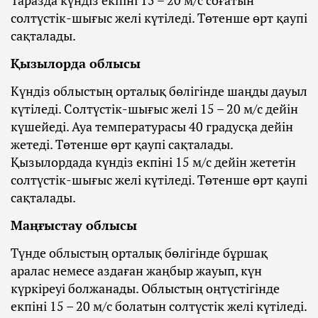
Таразда күндіз екпіні 15 – 20 м/с соғатын
солтүстік-шығыс желі күтіледі. Төтенше өрт қаупі
сақталады.
Қызылорда облысы
Күндіз облыстың орталық бөлігінде шаңды дауыл
күтіледі. Солтүстік-шығыс желі 15 – 20 м/с дейін
күшейеді. Ауа температурасы 40 градусқа дейін
жетеді. Төтенше өрт қаупі сақталады.
Қызылордада күндіз екпіні 15 м/с дейін жететін
солтүстік-шығыс желі күтіледі. Төтенше өрт қаупі
сақталады.
Маңғыстау облысы
Түнде облыстың орталық бөлігінде бұршақ
аралас немесе аздаған жаңбыр жауып, күн
күркіреуі болжанады. Облыстың оңтүстігінде
екпіні 15 – 20 м/с болатын солтүстік желі күтіледі.