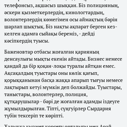
телефонсыз, ақшасыз шыққан. Біз полицияның,
әскери қызметкерлердің, кинологтардың,
волонтерлердің көмегімен осы аймақтың бәрін
шарлап шықтық. Біз нақты ақпарат берген кез-
келген адамға сыйақы береміз, - дейді
кәсіпкердің туысы.
Баженовтар отбасы жоғалған қарияның
денсаулығы мықты екенін айтады. Бизнес немесе
қандай да бір қоқан-лоқы туралы айтқан емес.
Ақсақалдың туыстары оны көлік қағып,
қорыққанынан басқа жаққа апарып тығуы немесе
лақтырып кетуі мүмкін деп болжайды. Туыстары,
таныстары, волонтерлер, полиция,
құтқарушылар - бәрі де жоғалған адамды іздеуге
жұмылдырылған. Тіпті, сүңгуірлер Сырдария
түбін тексеріп те көріпті.
Халыққа қызмет көрсету орталығы мен Арай