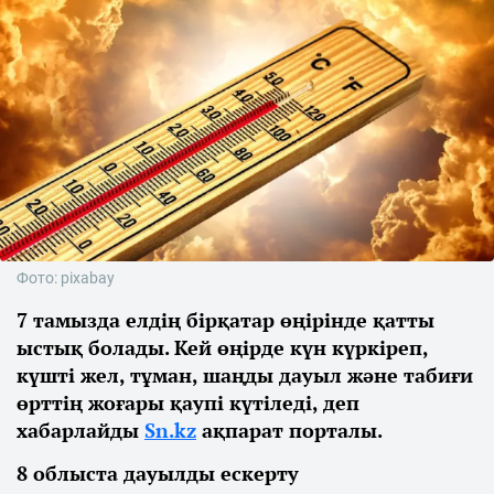
Фото: pixabay
7 тамызда елдің бірқатар өңірінде қатты
ыстық болады. Кей өңірде күн күркіреп,
күшті жел, тұман, шаңды дауыл және табиғи
өрттің жоғары қаупі күтіледі, деп
хабарлайды
Sn.kz
ақпарат порталы.
8 облыста дауылды ескерту