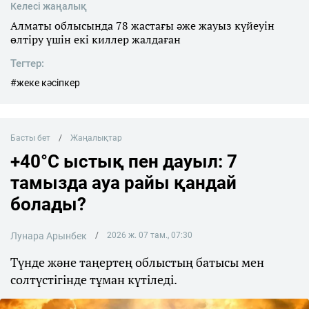
Келесі жаңалық
Алматы облысында 78 жастағы әже жауыз күйеуін
өлтіру үшін екі киллер жалдаған
Тегтер:
#жеке кәсіпкер
Басты бет
Жаңалықтар
+40°C ыстық пен дауыл: 7
тамызда ауа райы қандай
болады?
Лунара Арынбек
2026 ж. 07 там., 07:30
Түнде және таңертең облыстың батысы мен
солтүстігінде тұман күтіледі.