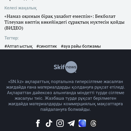
Келесі жаңалық
«Намаз оқимын бірақ уахабит емеспін»: Бекболат
Тілеухан көптің көкейіндегі сұрақтың нүктесін қойды
(ВИДЕО)
Тегтер:
#Аптап ыстық
#синоптик
#ауа райы болжамы
«SN.kz» ақпараттық порталына гиперсілтеме жасалған
жағдайда ғана материалдарды қолдануға рұқсат етіледі.
Ақпараттан дәйексөз алынғанда міндетті түрде сілтеме
жасалуы тиіс. Жазбаша түрде рұқсат берілмеген
жағдайда материалдарды коммерциялық мақсаттарға
пайдалануға болмайды.