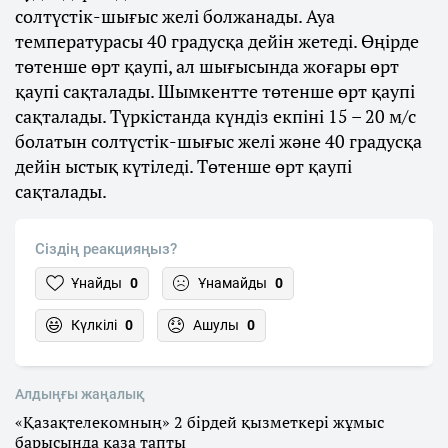
солтүстік-шығыс желі болжанады. Ауа
температурасы 40 градусқа дейін жетеді. Өңірде
төтенше өрт қаупі, ал шығысында жоғары өрт
қаупі сақталады. Шымкентте төтенше өрт қаупі
сақталады. Түркістанда күндіз екпіні 15 – 20 м/с
болатын солтүстік-шығыс желі және 40 градусқа
дейін ыстық күтіледі. Төтенше өрт қаупі
сақталады.
Сіздің реакцияңыз?
Ұнайды
0
Ұнамайды
0
Күлкілі
0
Ашулы
0
Алдыңғы жаңалық
«Қазақтелекомның» 2 бірдей қызметкері жұмыс
барысында қаза тапты