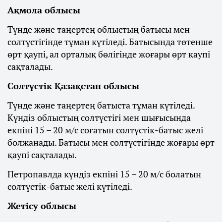
Ақмола облысы
Түнде және таңертең облыстың батысы мен
солтүстігінде тұман күтіледі. Батысында төтенше
өрт қаупі, ал орталық бөлігінде жоғары өрт қаупі
сақталады.
Солтүстік Қазақстан облысы
Түнде және таңертең батыста тұман күтіледі.
Күндіз облыстың солтүстігі мен шығысында
екпіні 15 – 20 м/с соғатын солтүстік-батыс желі
болжанады. Батысы мен солтүстігінде жоғары өрт
қаупі сақталады.
Петропавлда күндіз екпіні 15 – 20 м/с болатын
солтүстік-батыс желі күтіледі.
Жетісу облысы