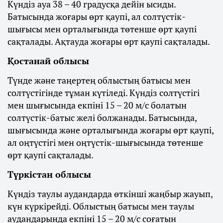
Күндіз ауа 38 – 40 градусқа дейін ысиды.
Батысында жоғары өрт қаупі, ал солтүстік-
шығысы мен орталығында төтенше өрт қаупі
сақталады. Ақтауда жоғары өрт қаупі сақталады.
Қостанай облысы
Түнде және таңертең облыстың батысы мен
солтүстігінде тұман күтіледі. Күндіз солтүстігі
мен шығысында екпіні 15 – 20 м/с болатын
солтүстік-батыс желі болжанады. Батысында,
шығысында және орталығында жоғары өрт қаупі,
ал оңтүстігі мен оңтүстік-шығысында төтенше
өрт қаупі сақталады.
Түркістан облысы
Күндіз таулы аудандарда өткінші жаңбыр жауып,
күн күркірейді. Облыстың батысы мен таулы
аудандарында екпіні 15 – 20 м/с соғатын