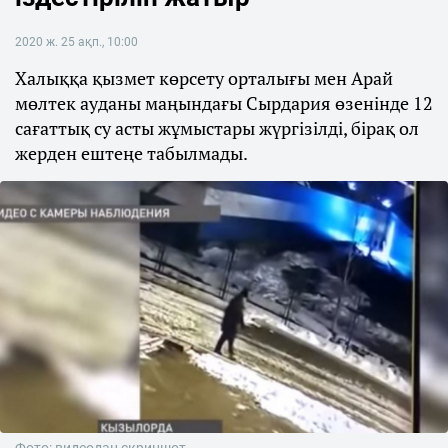
2020 ж. 25 ақп., 10:00
Халыққа қызмет көрсету орталығы мен Арай
мөлтек ауданы маңындағы Сырдария өзенінде 12
сағаттық су асты жұмыстары жүргізілді, бірақ ол
жерден ештеңе табылмады.