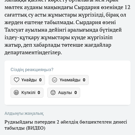
мөлтек ауданы маңындағы Сырдария өзенінде 12
сағаттық су асты жұмыстары жүргізілді, бірақ ол
жерден ештеңе табылмады. Сырдария өзені
Талсуат ауылына дейінгі аралығында бүтіндей
іздеу-құтқару жұмыстары күнде жүргізіліп
жатыр, деп хабарлады төтенше жағдайлар
департаментіндегілер.
Сіздің реакцияңыз?
Ұнайды
0
Ұнамайды
0
Күлкілі
0
Ашулы
0
Алдыңғы жаңалық
Рудныйдағы пәтерден 2 әйелдің бөлшектелген денесі
табылды (ВИДЕО)