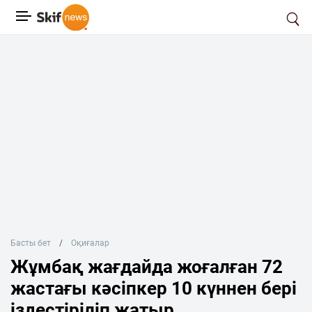
Басты бет
Оқиғалар
Жұмбақ жағдайда жоғалған 72
жастағы кәсіпкер 10 күннен бері
іздестіріліп жатыр