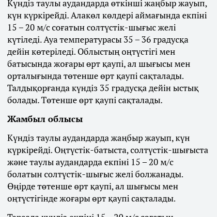
Күндіз таулы аудандарда өткінші жаңбыр жауып,
күн күркірейді. Алакөл көлдері аймағында екпіні
15 – 20 м/с соғатын солтүстік-шығыс желі
күтіледі. Ауа температурасы 35 – 36 градусқа
дейін көтеріледі. Облыстың оңтүстігі мен
батысында жоғары өрт қаупі, ал шығысы мен
орталығында төтенше өрт қаупі сақталады.
Талдықорғанда күндіз 35 градусқа дейін ыстық
болады. Төтенше өрт қаупі сақталады.
Жамбыл облысы
Күндіз таулы аудандарда жаңбыр жауып, күн
күркірейді. Оңтүстік-батыста, солтүстік-шығыста
және таулы аудандарда екпіні 15 – 20 м/с
болатын солтүстік-шығыс желі болжанады.
Өңірде төтенше өрт қаупі, ал шығысы мен
оңтүстігінде жоғары өрт қаупі сақталады.