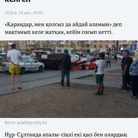
2020 ж. 24 мау., 09:40
«Қараңдар, мен қолсыз да айдай аламын» деп
мақтанып келе жатқан, кейін соғып кетті.
Фото: azattyq-ruhy.kz
Нұр-Сұлтанда апалы-сіңлі екі қыз бен олардың