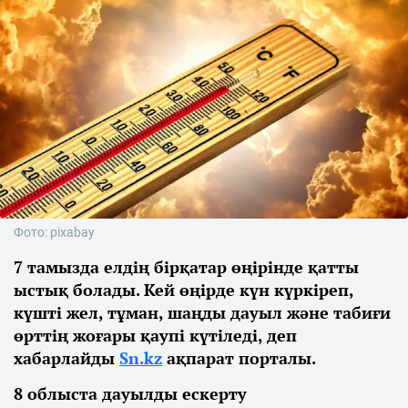
Фото: pixabay
7 тамызда елдің бірқатар өңірінде қатты
ыстық болады. Кей өңірде күн күркіреп,
күшті жел, тұман, шаңды дауыл және табиғи
өрттің жоғары қаупі күтіледі, деп
хабарлайды
Sn.kz
ақпарат порталы.
8 облыста дауылды ескерту