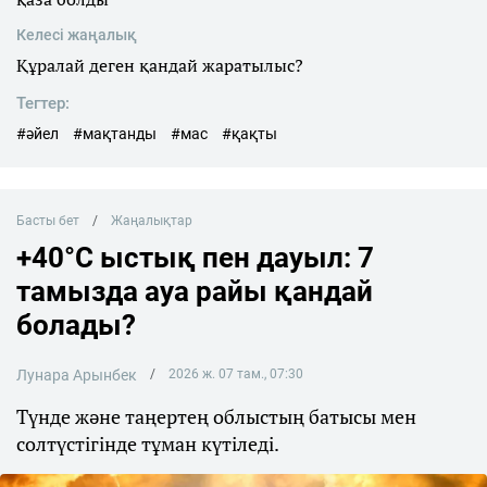
Келесі жаңалық
Құралай деген қандай жаратылыс?
Тегтер:
#әйел
#мақтанды
#мас
#қақты
Басты бет
Жаңалықтар
+40°C ыстық пен дауыл: 7
тамызда ауа райы қандай
болады?
Лунара Арынбек
2026 ж. 07 там., 07:30
Түнде және таңертең облыстың батысы мен
солтүстігінде тұман күтіледі.