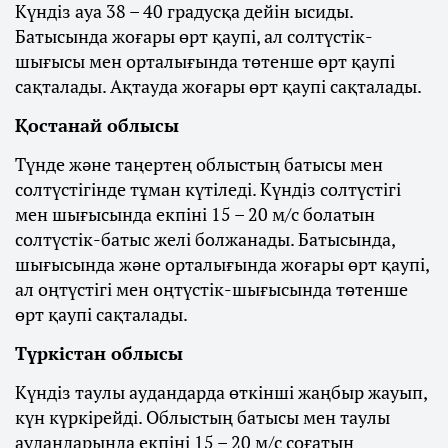
Күндіз ауа 38 – 40 градусқа дейін ысиды.
Батысында жоғары өрт қаупі, ал солтүстік-
шығысы мен орталығында төтенше өрт қаупі
сақталады. Ақтауда жоғары өрт қаупі сақталады.
Қостанай облысы
Түнде және таңертең облыстың батысы мен
солтүстігінде тұман күтіледі. Күндіз солтүстігі
мен шығысында екпіні 15 – 20 м/с болатын
солтүстік-батыс желі болжанады. Батысында,
шығысында және орталығында жоғары өрт қаупі,
ал оңтүстігі мен оңтүстік-шығысында төтенше
өрт қаупі сақталады.
Түркістан облысы
Күндіз таулы аудандарда өткінші жаңбыр жауып,
күн күркірейді. Облыстың батысы мен таулы
аудандарында екпіні 15 – 20 м/с соғатын