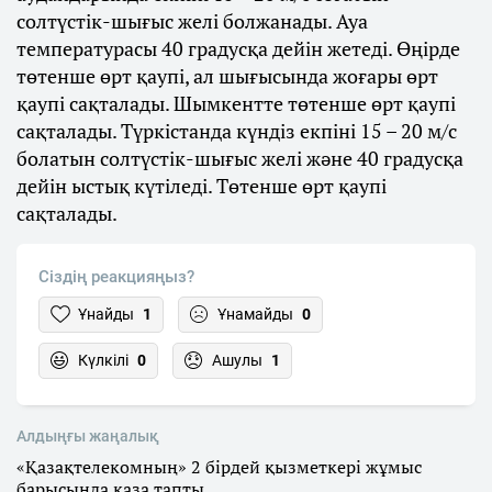
солтүстік-шығыс желі болжанады. Ауа
температурасы 40 градусқа дейін жетеді. Өңірде
төтенше өрт қаупі, ал шығысында жоғары өрт
қаупі сақталады. Шымкентте төтенше өрт қаупі
сақталады. Түркістанда күндіз екпіні 15 – 20 м/с
болатын солтүстік-шығыс желі және 40 градусқа
дейін ыстық күтіледі. Төтенше өрт қаупі
сақталады.
Сіздің реакцияңыз?
Ұнайды
1
Ұнамайды
0
Күлкілі
0
Ашулы
1
Алдыңғы жаңалық
«Қазақтелекомның» 2 бірдей қызметкері жұмыс
барысында қаза тапты