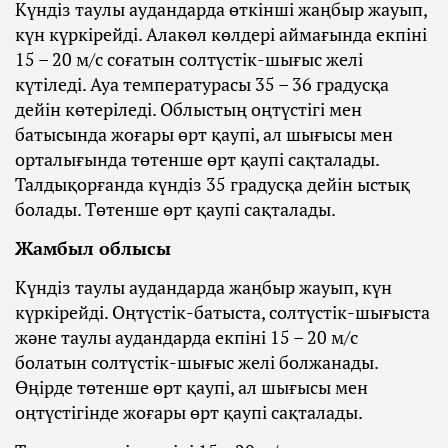
Күндіз таулы аудандарда өткінші жаңбыр жауып,
күн күркірейді. Алакөл көлдері аймағында екпіні
15 – 20 м/с соғатын солтүстік-шығыс желі
күтіледі. Ауа температурасы 35 – 36 градусқа
дейін көтеріледі. Облыстың оңтүстігі мен
батысында жоғары өрт қаупі, ал шығысы мен
орталығында төтенше өрт қаупі сақталады.
Талдықорғанда күндіз 35 градусқа дейін ыстық
болады. Төтенше өрт қаупі сақталады.
Жамбыл облысы
Күндіз таулы аудандарда жаңбыр жауып, күн
күркірейді. Оңтүстік-батыста, солтүстік-шығыста
және таулы аудандарда екпіні 15 – 20 м/с
болатын солтүстік-шығыс желі болжанады.
Өңірде төтенше өрт қаупі, ал шығысы мен
оңтүстігінде жоғары өрт қаупі сақталады.