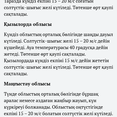
Таразда күндіз екпіні 15 – 20 м/с соғатын
солтүстік-шығыс желі күтіледі. Төтенше өрт қаупі
сақталады.
Қызылорда облысы
Күндіз облыстың орталық бөлігінде шаңды дауыл
күтіледі. Солтүстік-шығыс желі 15 – 20 м/с дейін
күшейеді. Ауа температурасы 40 градусқа дейін
жетеді. Төтенше өрт қаупі сақталады.
Қызылордада күндіз екпіні 15 м/с дейін жететін
солтүстік-шығыс желі күтіледі. Төтенше өрт қаупі
сақталады.
Маңғыстау облысы
Түнде облыстың орталық бөлігінде бұршақ
аралас немесе аздаған жаңбыр жауып, күн
күркіреуі болжанады. Облыстың оңтүстігінде
екпіні 15 – 20 м/с болатын солтүстік желі күтіледі.