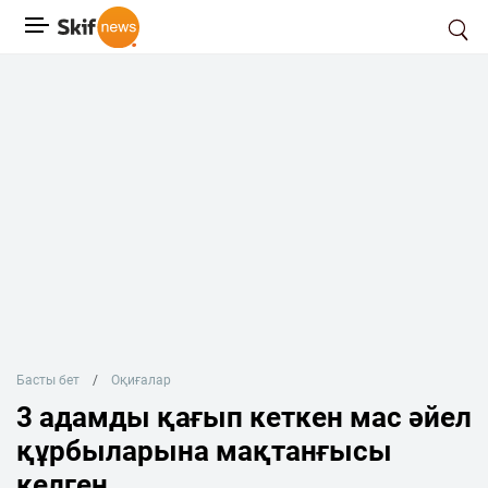
Басты бет
Оқиғалар
3 адамды қағып кеткен мас әйел
құрбыларына мақтанғысы
келген