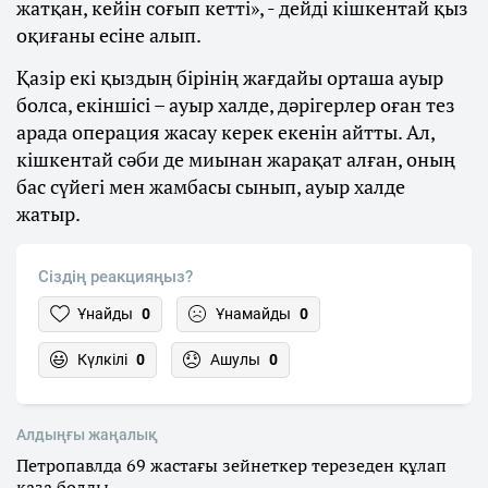
жатқан, кейін соғып кетті», - дейді кішкентай қыз
оқиғаны есіне алып.
Қазір екі қыздың бірінің жағдайы орташа ауыр
болса, екіншісі – ауыр халде, дәрігерлер оған тез
арада операция жасау керек екенін айтты. Ал,
кішкентай сәби де миынан жарақат алған, оның
бас сүйегі мен жамбасы сынып, ауыр халде
жатыр.
Сіздің реакцияңыз?
Ұнайды
0
Ұнамайды
0
Күлкілі
0
Ашулы
0
Алдыңғы жаңалық
Петропавлда 69 жастағы зейнеткер терезеден құлап
қаза болды