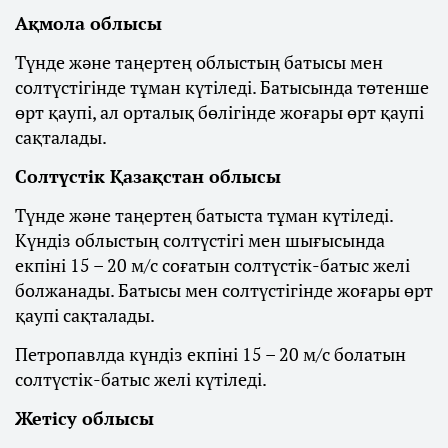
Ақмола облысы
Түнде және таңертең облыстың батысы мен
солтүстігінде тұман күтіледі. Батысында төтенше
өрт қаупі, ал орталық бөлігінде жоғары өрт қаупі
сақталады.
Солтүстік Қазақстан облысы
Түнде және таңертең батыста тұман күтіледі.
Күндіз облыстың солтүстігі мен шығысында
екпіні 15 – 20 м/с соғатын солтүстік-батыс желі
болжанады. Батысы мен солтүстігінде жоғары өрт
қаупі сақталады.
Петропавлда күндіз екпіні 15 – 20 м/с болатын
солтүстік-батыс желі күтіледі.
Жетісу облысы