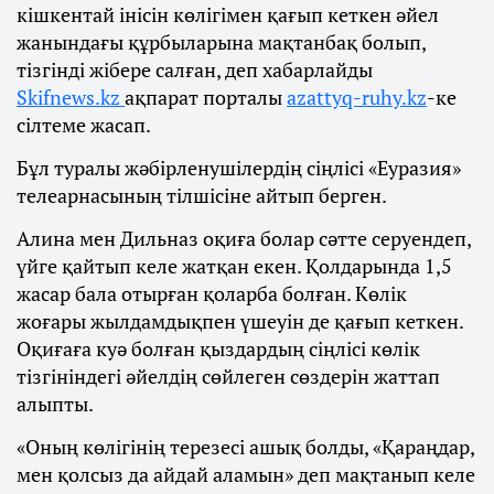
кішкентай інісін көлігімен қағып кеткен әйел
жанындағы құрбыларына мақтанбақ болып,
тізгінді жібере салған, деп хабарлайды
Skifnews.kz
ақпарат порталы
azattyq-ruhy.kz
-ке
сілтеме жасап.
Бұл туралы жәбірленушілердің сіңлісі «Еуразия»
телеарнасының тілшісіне айтып берген.
Алина мен Дильназ оқиға болар сәтте серуендеп,
үйге қайтып келе жатқан екен. Қолдарында 1,5
жасар бала отырған қоларба болған. Көлік
жоғары жылдамдықпен үшеуін де қағып кеткен.
Оқиғаға куә болған қыздардың сіңлісі көлік
тізгініндегі әйелдің сөйлеген сөздерін жаттап
алыпты.
«Оның көлігінің терезесі ашық болды, «Қараңдар,
мен қолсыз да айдай аламын» деп мақтанып келе