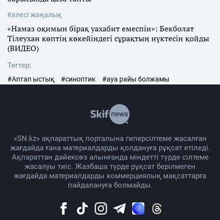
Келесі жаңалық
«Намаз оқимын бірақ уахабит емеспін»: Бекболат
Тілеухан көптің көкейіндегі сұрақтың нүктесін қойды
(ВИДЕО)
Тегтер:
#Аптап ыстық
#синоптик
#ауа райы болжамы
«SN.kz» ақпараттық порталына гиперсілтеме жасалған
жағдайда ғана материалдарды қолдануға рұқсат етіледі.
Ақпараттан дәйексөз алынғанда міндетті түрде сілтеме
жасалуы тиіс. Жазбаша түрде рұқсат берілмеген
жағдайда материалдарды коммерциялық мақсаттарға
пайдалануға болмайды.