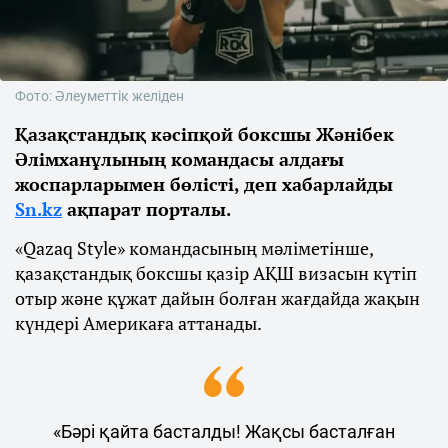
Фото: Әлеуметтік желіден
Қазақстандық кәсіпқой боксшы Жәнібек
Әлімханұлының командасы алдағы
жоспарларымен бөлісті, деп хабарлайды
Sn.kz
ақпарат порталы.
«Qazaq Style» командасының мәліметінше,
қазақстандық боксшы қазір АҚШ визасын күтіп
отыр және құжат дайын болған жағдайда жақын
күндері Америкаға аттанады.
«Бәрі қайта басталды! Жақсы басталған