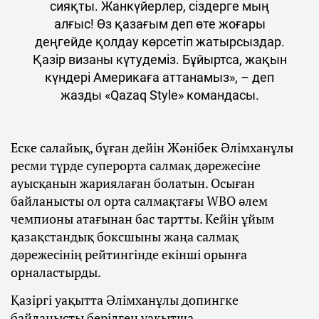
сияқты. Жанкүйерлер, сіздерге мың
алғыс! Өз қазағым деп өте жоғары
деңгейде қолдау көрсетіп жатырсыздар.
Қазір визаны күтудеміз. Бұйыртса, жақын
күндері Америкаға аттанамыз», – деп
жазды «Qazaq Style» командасы.
Еске салайық, бұған дейін Жәнібек Әлімханұлы
ресми түрде суперорта салмақ дәрежесіне
ауысқанын жариялаған болатын. Осыған
байланысты ол орта салмақтағы WBO әлем
чемпионы атағынан бас тартты. Кейін ұйым
қазақстандық боксшыны жаңа салмақ
дәрежесінің рейтингінде екінші орынға
орналастырды.
Қазіргі уақытта Әлімханұлы допингке
байланысты берілген уақытша