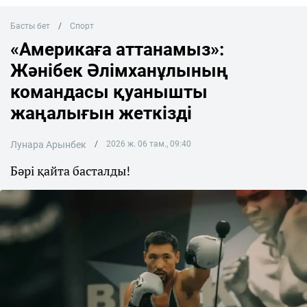
Басты бет
Спорт
«Америкаға аттанамыз»:
Жәнібек Әлімханұлының
командасы қуанышты
жаңалығын жеткізді
Лунара Арынбек
2026 ж. 06 там., 09:40
Бәрі қайта басталды!