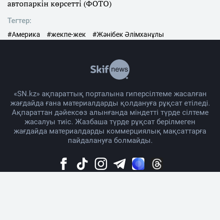
автопаркін көрсетті (ФОТО)
Тегтер:
#Америка
#жекпе-жек
#Жәнібек Әлімханұлы
«SN.kz» ақпараттық порталына гиперсілтеме жасалған
жағдайда ғана материалдарды қолдануға рұқсат етіледі.
Ақпараттан дәйексөз алынғанда міндетті түрде сілтеме
жасалуы тиіс. Жазбаша түрде рұқсат берілмеген
жағдайда материалдарды коммерциялық мақсаттарға
пайдалануға болмайды.
Жоба жайында
Материалды қолдану тәртібі
Байланыс
Жарнама