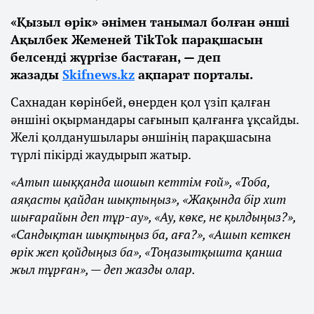
«Қызыл өрік» әнімен танымал болған әнші
Ақылбек Жеменей TikTok парақшасын
белсенді жүргізе бастаған, — деп
жазады
Skifnews.kz
ақпарат порталы.
Сахнадан көрінбей, өнерден қол үзіп қалған
әншіні оқырмандары сағынып қалғанға ұқсайды.
Желі қолданушылары әншінің парақшасына
түрлі пікірді жаудырып жатыр.
«Атып шыққанда шошып кеттім ғой», «Тоба,
аяқасты қайдан шықтыңыз», «Жақында бір хит
шығарайын деп тұр-ау», «Ау, көке, не қылдыңыз?»,
«Сандықтан шықтыңыз ба, аға?», «Ашып кеткен
өрік жеп қойдыңыз ба», «Тоңазытқышта қанша
жыл тұрған», — деп жазды олар.