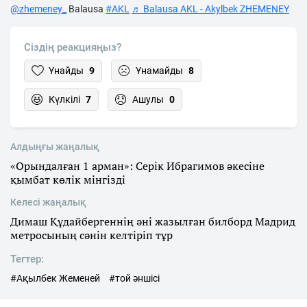
@zhemeney_
Balausa
#AKL
♬ Balausa AKL - Akylbek ZHEMENEY
Сіздің реакцияңыз?
Ұнайды
9
Ұнамайды
8
Күлкілі
7
Ашулы
0
Алдыңғы жаңалық
«Орындалған 1 арман»: Серік Ибрагимов әкесіне
қымбат көлік мінгізді
Келесі жаңалық
Димаш Құдайбергеннің әні жазылған билборд Мадрид
метросының сәнін келтіріп тұр
Тегтер:
#Ақылбек Жеменей
#той әншісі