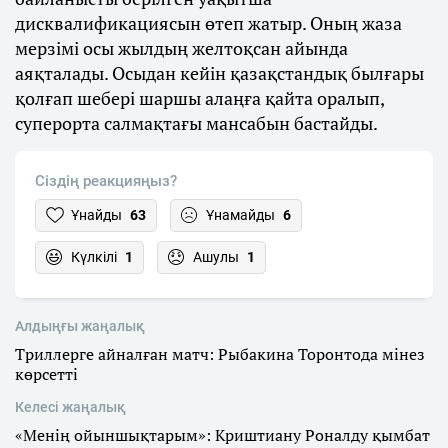
дисквалификациясын өтеп жатыр. Оның жаза
мерзімі осы жылдың желтоқсан айында
аяқталады. Осыдан кейін қазақстандық былғары
қолғап шебері шаршы алаңға қайта оралып,
суперорта салмақтағы мансабын бастайды.
Сіздің реакцияңыз?
Ұнайды
63
Ұнамайды
6
Күлкілі
1
Ашулы
1
Алдыңғы жаңалық
Триллерге айналған матч: Рыбакина Торонтода мінез
көрсетті
Келесі жаңалық
«Менің ойыншықтарым»: Криштиану Роналду қымбат