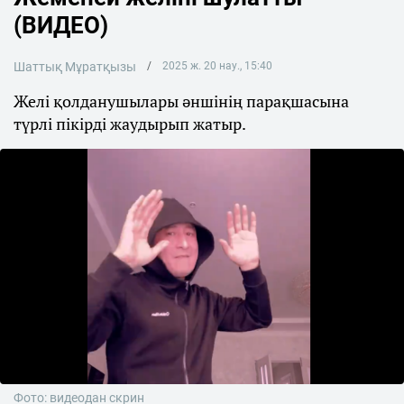
(ВИДЕО)
Шаттық Мұратқызы
2025 ж. 20 нау., 15:40
Желі қолданушылары әншінің парақшасына
түрлі пікірді жаудырып жатыр.
Фото: видеодан скрин