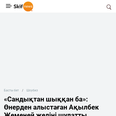
Басты бет
Шоубиз
«Сандықтан шыққан ба»:
Өнерден алыстаған Ақылбек
Жеменей желіні шулатты