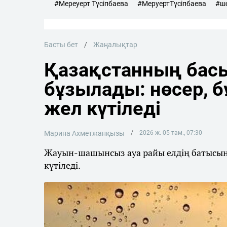
#Мереуерт Түсіпбаева
#МеруертТүсіпбаева
#шо
Басты бет
Жаңалықтар
Қазақстанның басы
бұзылады: нөсер, 
жел күтіледі
Марина Ахметжанқызы
2026 ж. 05 там., 07:30
Жауын-шашынсыз ауа райы елдің батысынд
күтіледі.