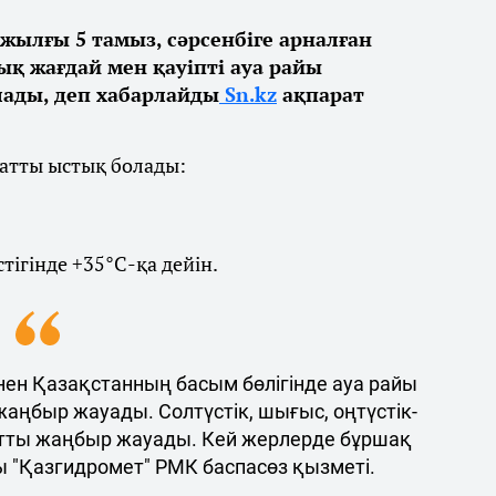
жылғы 5 тамыз, сәрсенбіге арналған
қ жағдай мен қауіпті ауа райы
ды, деп хабарлайды
Sn.kz
ақпарат
қатты ыстық болады:
ігінде +35°С-қа дейін.
ен Қазақстанның басым бөлігінде ауа райы
жаңбыр жауады. Солтүстік, шығыс, оңтүстік-
тты жаңбыр жауады. Кей жерлерде бұршақ
ы "Қазгидромет" РМК баспасөз қызметі.