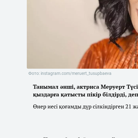
Фото: instagram.com/meruert_tusupbaeva
Танымал әнші, актриса Меруерт Түс
қыздарға қатысты пікір білдірді, д
Өнер иесі қоғамды дүр сілкіндірген 21 