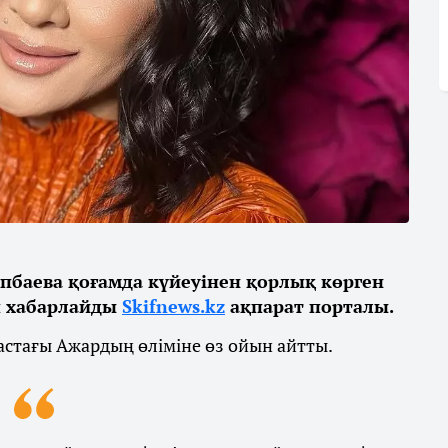
іпбаева қоғамда күйеуінен қорлық көрген
еп хабарлайды
Skifnews.kz
ақпарат порталы.
жастағы Ажардың өліміне өз ойын айтты.