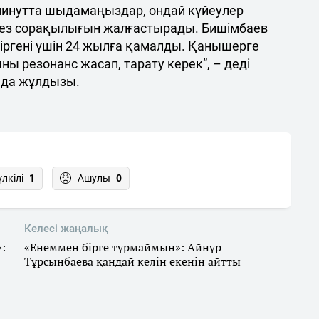
 минутта шыдамаңыздар, ондай күйеулер
ен ез сорақылығын жалғастырады. Бишімбаев
іргені үшін 24 жылға қамалды. Қанышерге
ны резонанс жасап, тарату керек”, – деді
ада жұлдызы.
үлкілі
1
Ашулы
0
Келесі жаңалық
:
«Енеммен бірге тұрмаймын»: Айнұр
Тұрсынбаева қандай келін екенін айтты