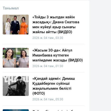
Танымал
«Тойды 3 жылдан кейін
жасадық»: Диана Скатова
мен күйеуі ауыр сынағы
жайлы айтты (ВИДЕО)
2026 ж. 04 там., 03:30
«Жасым 30-да»: Айгүл
Иманбаева күтпеген
мәлімдеме жасады (ВИДЕО)
2026 ж. 04 там., 01:30
«Қандай әдемі»: Димаш
Құдайберген сүйінші
жаңалығымен бөлісті
(ФОТО)
2026 ж. 04 там., 05:30