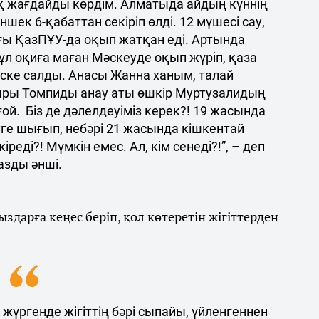
ық жағдайды көрдім. Алматыда айдың күннің
шек 6-қабаттан секіріп өлді. 12 мүшесі сау,
ғы ҚазПҰУ-да оқып жатқан еді. Артында
ұл оқиға маған Мәскеуде оқып жүріп, қаза
еске салды. Анасы Жанна ханым, талай
ры Томпиды анау аты өшкір Муртузалидың
ой. Біз де дәлелдеуіміз керек?! 19 жасында
уге шығып, небәрі 21 жасында кішкентай
іреді?! Мүмкін емес. Ал, кім сенеді?!”, – деп
азды әнші.
здарға кеңес беріп, қол көтеретін жігіттерден
 жүргенде жігіттің бәрі сыпайы, үйленгеннен