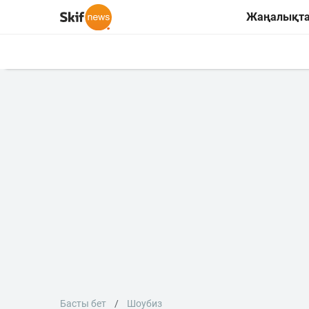
Жаңалықт
Басты бет
Шоубиз