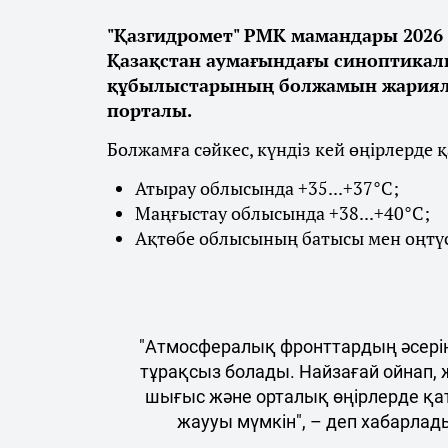
"Қазгидромет" РМК мамандары 2026 
Қазақстан аумағындағы синоптикалы
құбылыстарының болжамын жарияла
порталы.
Болжамға сәйкес, күндіз кей өңірлерде 
Атырау облысында +35...+37°С;
Маңғыстау облысында +38...+40°С;
Ақтөбе облысының батысы мен оңтүст
"Атмосфералық фронттардың әсерін
тұрақсыз болады. Найзағай ойнап, 
шығыс және орталық өңірлерде қа
жаууы мүмкін", – деп хабарлад