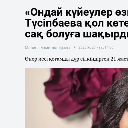
«Ондай күйеулер өз
Түсіпбаева қол көт
сақ болуға шақыр
Марина Ахметжанқызы
2025 ж. 27 нау., 14:00
Өнер иесі қоғамды дүр сілкіндірген 21 жа