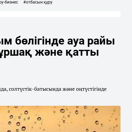
у-бизнес
#отбасын құру
м бөлігінде ауа райы
бұршақ және қатты
а, солтүстік-батысында және оңтүстігінде