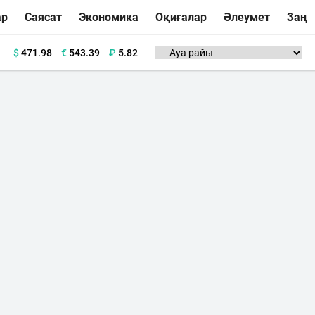
ар
Саясат
Экономика
Оқиғалар
Әлеумет
Заң
$
471.98
€
543.39
₽
5.82