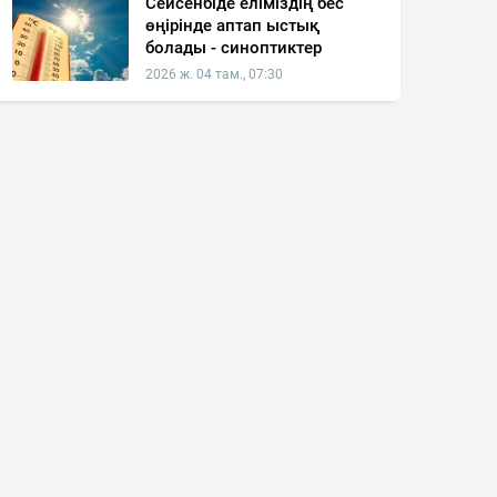
Сейсенбіде еліміздің бес
өңірінде аптап ыстық
болады - синоптиктер
2026 ж. 04 там., 07:30