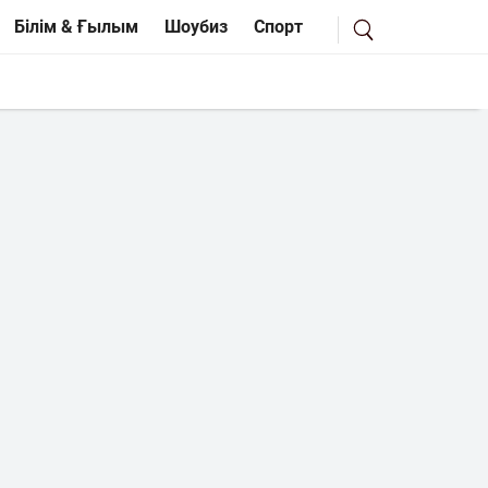
Білім & Ғылым
Шоубиз
Спорт