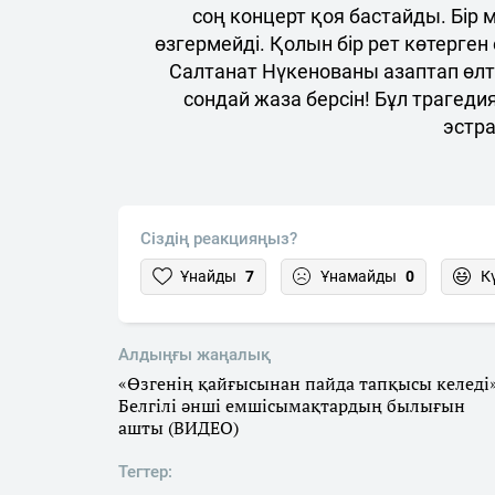
соң концерт қоя бастайды. Бір
өзгермейді. Қолын бір рет көтерг
Салтанат Нүкенованы азаптап өлт
сондай жаза берсін! Бұл трагедия
эстр
Сіздің реакцияңыз?
Ұнайды
7
Ұнамайды
0
К
Алдыңғы жаңалық
«Өзгенің қайғысынан пайда тапқысы келеді»
Белгілі әнші емшісымақтардың былығын
ашты (ВИДЕО)
Тегтер: