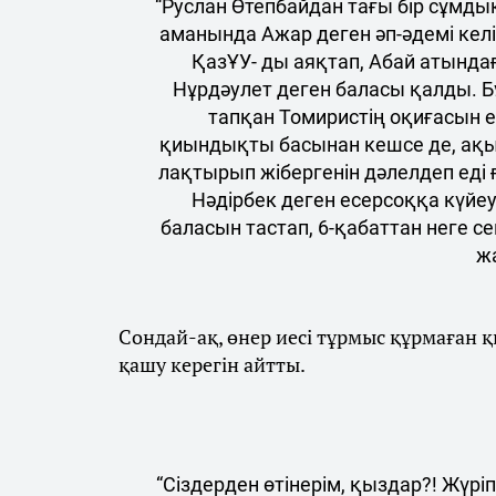
“Руслан Өтепбайдан тағы бір сұмд
аманында Ажар деген әп-әдемі келін
ҚазҰУ- ды аяқтап, Абай атында
Нұрдәулет деген баласы қалды. Б
тапқан Томиристің оқиғасын 
қиындықты басынан кешсе де, ақы
лақтырып жібергенін дәлелдеп еді ғ
Нәдірбек деген есерсоққа күйе
баласын тастап, 6-қабаттан неге сек
ж
Сондай-ақ, өнер иесі тұрмыс құрмаған қы
қашу керегін айтты.
“Сіздерден өтінерім, қыздар?! Жүріп