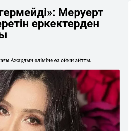
гермейді»: Меруерт
еретін еркектерден
ды
стағы Ажардың өліміне өз ойын айтты.