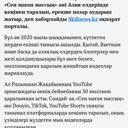
«Сен маған массың» әні Азия елдерінде
кеңінен таралып, ерекше назар аударып
жатыр, деп хабарлайды
Skifnews.kz
ақпарат
порталы.
Бұл ән 2020 жылы шыққанымен, күтпеген
жерден екінші тынысы ашылды. Қытай, Вьетнам
және басқа да азиялық елдерден блогерлер мен
желі қолданушылары бұл әнге билеп,
миллиондаған қаралым жинайтын видеолар
жариялауда.
Ал Рахымжан Жақайымның YouTube
арнасындағы әннің бейнебаяны 30 миллион
қаралымнан асты. Сондай-ақ «Сен маған массың»
әні Douyin, TikTok, YouTube Shorts сияқты
танымал платформаларда кеңінен таралып, оның
үзінділері жүздеген мың видеоларда
қолданылған.