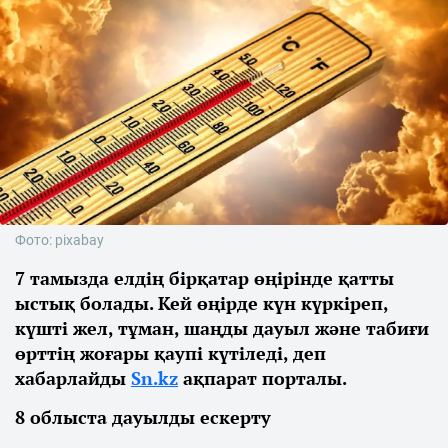
Фото: pixabay
7 тамызда елдің бірқатар өңірінде қатты
ыстық болады. Кей өңірде күн күркіреп,
күшті жел, тұман, шаңды дауыл және табиғи
өрттің жоғары қаупі күтіледі, деп
хабарлайды
Sn.kz
ақпарат порталы.
8 облыста дауылды ескерту