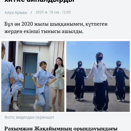
Алуа Арман
2025 ж. 18 сәу., 12:00
Бұл ән 2020 жылы шыққанымен, күтпеген
жерден екінші тынысы ашылды.
Фото: видеодан скриншот
Рахымжан Жақайымның орындауындағы