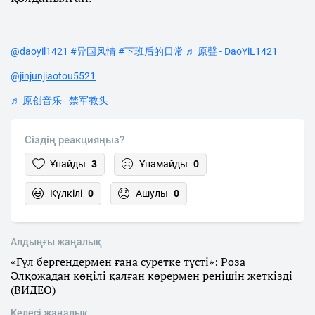
@daoyil1421
#异国风情
#下班后的日常
♬ 原聲 - DaoYiL1421
@jinjunjiaotou5521
♬ 原创音乐 - 禁军教头
Сіздің реакцияңыз?
Ұнайды
3
Ұнамайды
0
Күлкілі
0
Ашулы
0
Алдыңғы жаңалық
«Гүл бергендермен ғана суретке түсті»: Роза
Әлқожадан көңілі қалған көрермен ренішін жеткізді
(ВИДЕО)
Келесі жаңалық