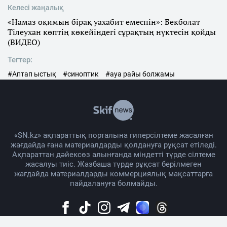
Келесі жаңалық
«Намаз оқимын бірақ уахабит емеспін»: Бекболат
Тілеухан көптің көкейіндегі сұрақтың нүктесін қойды
(ВИДЕО)
Тегтер:
#Аптап ыстық
#синоптик
#ауа райы болжамы
«SN.kz» ақпараттық порталына гиперсілтеме жасалған
жағдайда ғана материалдарды қолдануға рұқсат етіледі.
Ақпараттан дәйексөз алынғанда міндетті түрде сілтеме
жасалуы тиіс. Жазбаша түрде рұқсат берілмеген
жағдайда материалдарды коммерциялық мақсаттарға
пайдалануға болмайды.