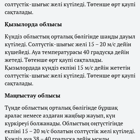
солтүстік-шығыс желі күтіледі. Төтенше өрт қаупі
сақталады.
Қызылорда облысы
Күндіз облыстың орталық бөлігінде шаңды дауыл
күтіледі. Солтүстік-шығыс желі 15 – 20 м/с дейін
күшейеді. Ауа температурасы 40 градусқа дейін
жетеді. Төтенше өрт қаупі сақталады.
Қызылордада күндіз екпіні 15 м/с дейін жететін
солтүстік-шығыс желі күтіледі. Төтенше өрт қаупі
сақталады.
Маңғыстау облысы
Түнде облыстың орталық бөлігінде бұршақ
аралас немесе аздаған жаңбыр жауып, күн
күркіреуі болжанады. Облыстың оңтүстігінде
екпіні 15 – 20 м/с болатын солтүстік желі күтіледі.
Күндіз ауа 38 – 40 градусқа дейін ысиды.