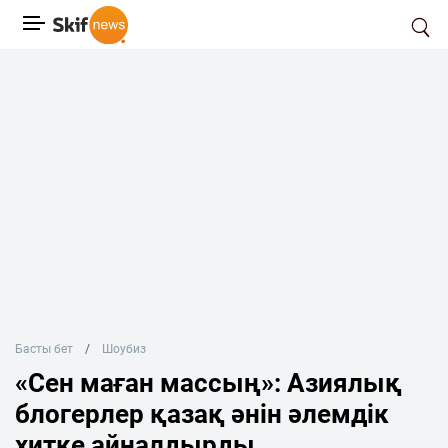
Басты бет
Шоубиз
«Сен маған массың»: Азиялық
блогерлер қазақ әнін әлемдік
хитке айналдырды