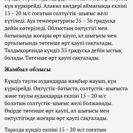
күн күркірейді. Алакөл көлдері аймағында екпіні
15 – 20 м/с соғатын солтүстік-шығыс желі
күтіледі. Ауа температурасы 35 – 36 градусқа
дейін көтеріледі. Облыстың оңтүстігі мен
батысында жоғары өрт қаупі, ал шығысы мен
орталығында төтенше өрт қаупі сақталады.
Талдықорғанда күндіз 35 градусқа дейін ыстық
болады. Төтенше өрт қаупі сақталады.
Жамбыл облысы
Күндіз таулы аудандарда жаңбыр жауып, күн
күркірейді. Оңтүстік-батыста, солтүстік-шығыста
және таулы аудандарда екпіні 15 – 20 м/с
болатын солтүстік-шығыс желі болжанады.
Өңірде төтенше өрт қаупі, ал шығысы мен
оңтүстігінде жоғары өрт қаупі сақталады.
Таразда күндіз екпіні 15 – 20 м/с соғатын