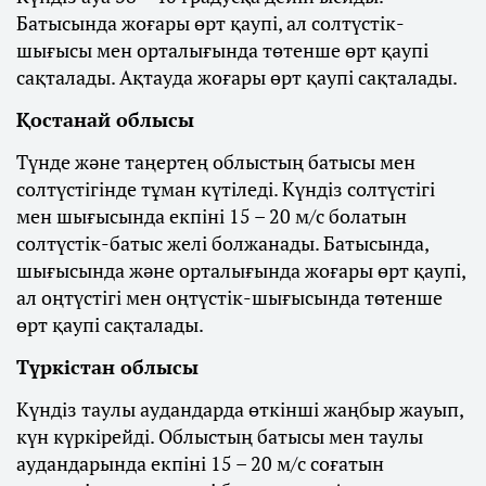
Батысында жоғары өрт қаупі, ал солтүстік-
шығысы мен орталығында төтенше өрт қаупі
сақталады. Ақтауда жоғары өрт қаупі сақталады.
Қостанай облысы
Түнде және таңертең облыстың батысы мен
солтүстігінде тұман күтіледі. Күндіз солтүстігі
мен шығысында екпіні 15 – 20 м/с болатын
солтүстік-батыс желі болжанады. Батысында,
шығысында және орталығында жоғары өрт қаупі,
ал оңтүстігі мен оңтүстік-шығысында төтенше
өрт қаупі сақталады.
Түркістан облысы
Күндіз таулы аудандарда өткінші жаңбыр жауып,
күн күркірейді. Облыстың батысы мен таулы
аудандарында екпіні 15 – 20 м/с соғатын