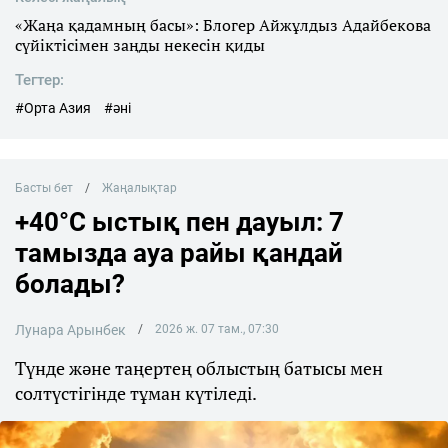
«Жаңа қадамның басы»: Блогер Айжұлдыз Адайбекова
сүйіктісімен заңды некесін қиды
Тегтер:
#Орта Азия
#әні
Басты бет
Жаңалықтар
+40°C ыстық пен дауыл: 7
тамызда ауа райы қандай
болады?
Лунара Арынбек
2026 ж. 07 там., 07:30
Түнде және таңертең облыстың батысы мен
солтүстігінде тұман күтіледі.