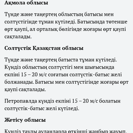
Ақмола облысы
Түнде және таңертең облыстың батысы мен
солтүстігінде тұман күтіледі. Батысында төтенше
өрт қаупі, ал орталық бөлігінде жоғары өрт қаупі
сақталады.
Солтүстік Қазақстан облысы
Түнде және таңертең батыста тұман күтіледі.
Күндіз облыстың солтүстігі мен шығысында
екпіні 15 – 20 м/с соғатын солтүстік-батыс желі
болжанады. Батысы мен солтүстігінде жоғары өрт
қаупі сақталады.
Петропавлда күндіз екпіні 15 – 20 м/с болатын
солтүстік-батыс желі күтіледі.
Жетісу облысы
Күндіз таулы аудандарда өткінші жаңбыр жауып,