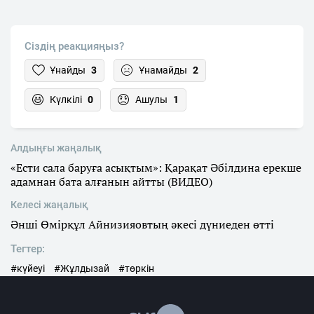
Сіздің реакцияңыз?
Ұнайды
3
Ұнамайды
2
Күлкілі
0
Ашулы
1
Алдыңғы жаңалық
«Ести сала баруға асықтым»: Қарақат Әбілдина ерекше
адамнан бата алғанын айтты (ВИДЕО)
Келесі жаңалық
Әнші Өмірқұл Айнизияовтың әкесі дүниеден өтті
Тегтер:
#күйеуі
#Жұлдызай
#төркін