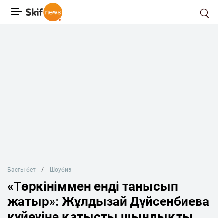
Басты бет
Шоубиз
«Төркініммен енді танысып
жатыр»: Жұлдызай Дүйсенбиева
күйеуіне қатысты шындықты