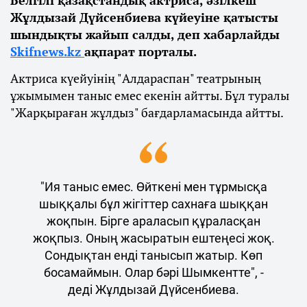
Жұлдызай Дүйсенбиева күйеуіне қатысты
шындықты жайып салды, деп хабарлайды
Skifnews.kz
ақпарат порталы.
Актриса күейуінің "Алдараспан" театрының
ұжымымен таныс емес екенін айтты. Бұл туралы
"Жарқыраған жұлдыз" бағдарламасында айтты.
"Ия таныс емес. Өйткені мен тұрмысқа
шыққалы бұл жігіттер сахнаға шыққан
жоқпын. Бірге араласып құраласқан
жоқпыз. Оның жасыратын ештеңесі жоқ.
Сондықтан енді танысып жатыр. Көп
босамаймын. Олар бәрі Шымкентте", -
деді Жұлдызай Дүйсенбиева.