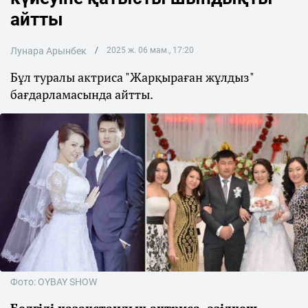
айтты
Лунара Арынбек
2025 ж. 06 мам., 17:20
Бұл туралы актриса "Жарқыраған жұлдыз"
бағдарламасында айтты.
Фото: OYBAY SHOW
Белгілі қазақстандық актриса, әзілкеш