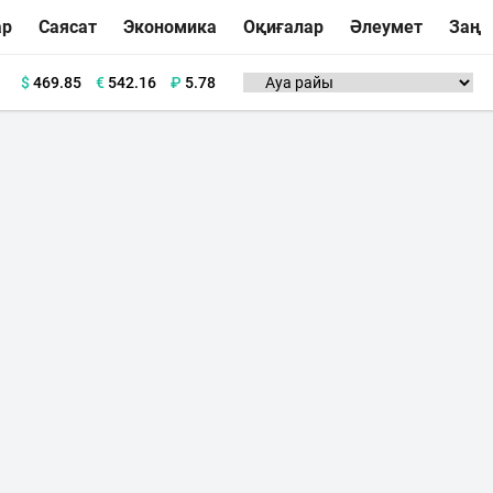
ар
Саясат
Экономика
Оқиғалар
Әлеумет
Заң
$
469.85
€
542.16
₽
5.78