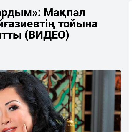
ардым»: Мақпал
йғазиевтің тойына
йтты (ВИДЕО)