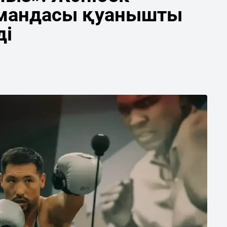
мандасы қуанышты
ді