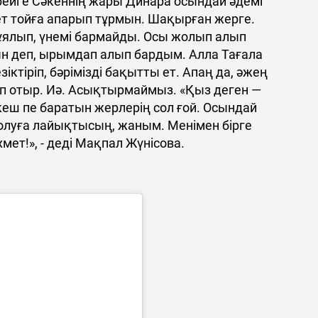
ерейге Сәкеннің жары Динара осындай әдемі
ет тойға апарып тұрмын. Шақырған жерге.
ұялып, үнемі бармайды. Осы жолып алып
ын деп, ырымдап алып бардым. Алла Тағала
ктіріп, бәрімізді бақытты ет. Апаң да, әжең
тіп отыр. Иә. Асықтырмаймыз. «Қыз деген —
 кеш пе баратын жерлерің сол ғой. Осындай
олуға лайықтысың, жаным. Менімен бірге
мет!», - деді Мақпал Жүнісова.