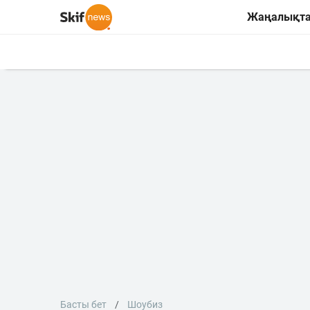
Жаңалықт
Басты бет
Шоубиз