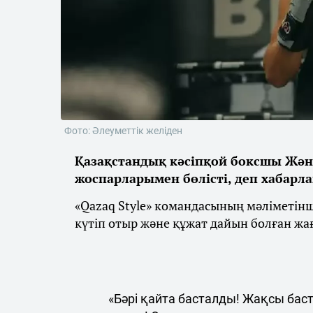
Фото: Әлеуметтік желіден
Қазақстандық кәсіпқой боксшы Жән
жоспарларымен бөлісті, деп хабарл
«Qazaq Style» командасының мәліметін
күтіп отыр және құжат дайын болған жа
«Бәрі қайта басталды! Жақсы бас