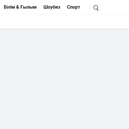
Білім & Ғылым
Шоубиз
Спорт