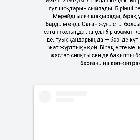
«Мерей екеуіміз тойдан келдік. М
гүл шоқтарын сыйлады. Бірінші р
Мерейді ылғи шақырады, бірақ 
бардым енді. Саған жұғысты болс
саған жолыңда жақсы бір азамат кезі
де, туысқандарың да — бәрі де кү
жат жұрттық» қой. Бірақ ерте ме,
жастар сияқты сен де бақытты б
барғаныңа көп-көп рах