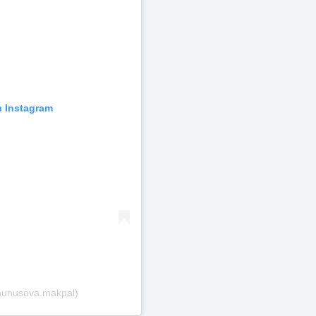
 Instagram
hunusova.makpal)