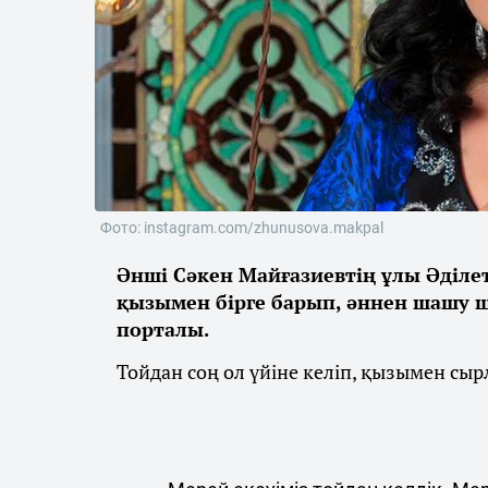
Фото: instagram.com/zhunusova.makpal
Әнші Сәкен Майғазиевтің ұлы Әділе
қызымен бірге барып, әннен шашу 
порталы.
Тойдан соң ол үйіне келіп, қызымен сыр