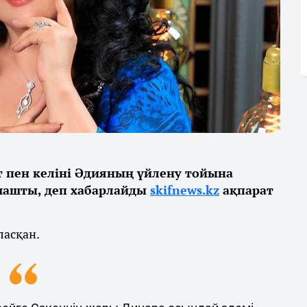
т пен келіні Әдияның үйлену тойына
шашты, деп хабарлайды
skifnews.kz
ақпарат
ласқан.