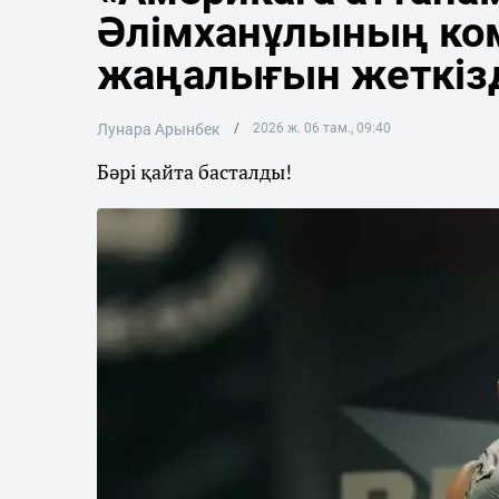
Әлімханұлының ко
жаңалығын жеткіз
Лунара Арынбек
2026 ж. 06 там., 09:40
Бәрі қайта басталды!