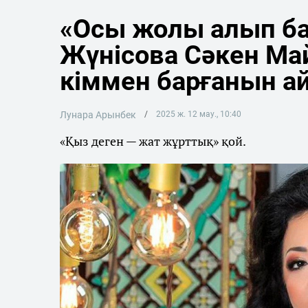
«Осы жолы алып б
Жүнісова Сәкен Ма
кіммен барғанын а
Лунара Арынбек
2025 ж. 12 мау., 10:40
«Қыз деген — жат жұрттық» қой.