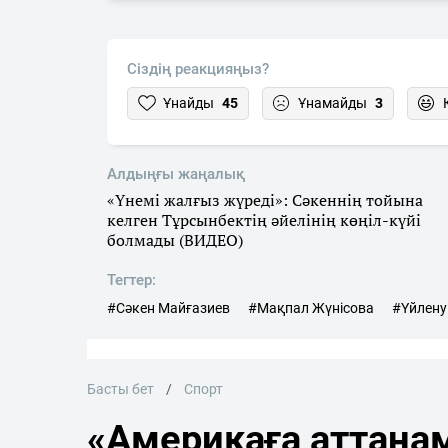
Сіздің реакцияңыз?
Ұнайды
45
Ұнамайды
3
Алдыңғы жаңалық
«Үнемі жалғыз жүреді»: Сәкеннің тойына
келген Тұрсынбектің әйелінің көңіл-күйі
болмады (ВИДЕО)
Тегтер:
#Сәкен Майғазиев
#Мақпал Жүнісова
#Үйлену
Басты бет
Спорт
«Америкаға аттана