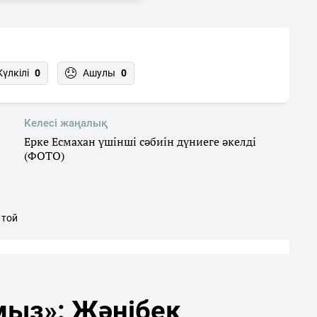
Күлкілі
0
Ашулы
0
Келесі жаңалық
Ерке Есмахан үшінші сәбиін дүниеге әкелді
(ФОТО)
 той
мыз»: Жәнібек