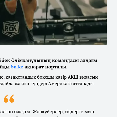
ібек Әлімханұлының командасы алдағы
айды
Sn.kz
ақпарат порталы.
ше, қазақстандық боксшы қазір АҚШ визасын
ғдайда жақын күндері Америкаға аттанады.
талған сияқты. Жанкүйерлер, сіздерге мың