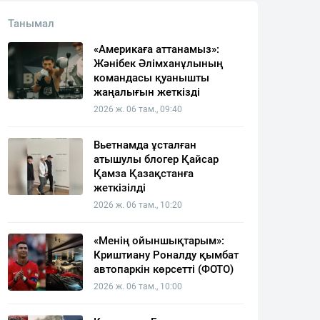
Танымал
«Америкаға аттанамыз»:
Жәнібек Әлімханұлының
командасы қуанышты
жаңалығын жеткізді
2026 ж. 06 там., 09:40
Вьетнамда ұсталған
атышулы блогер Қайсар
Қамза Қазақстанға
жеткізілді
2026 ж. 06 там., 10:20
«Менің ойыншықтарым»:
Криштиану Роналду қымбат
автопаркін көрсетті (ФОТО)
2026 ж. 06 там., 10:00