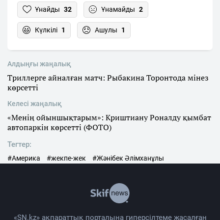
Ұнайды
32
Ұнамайды
2
Күлкілі
1
Ашулы
1
Алдыңғы жаңалық
Триллерге айналған матч: Рыбакина Торонтода мінез
көрсетті
Келесі жаңалық
«Менің ойыншықтарым»: Криштиану Роналду қымбат
автопаркін көрсетті (ФОТО)
Тегтер:
#Америка
#жекпе-жек
#Жәнібек Әлімханұлы
«SN.kz» ақпараттық порталына гиперсілтеме жасалған