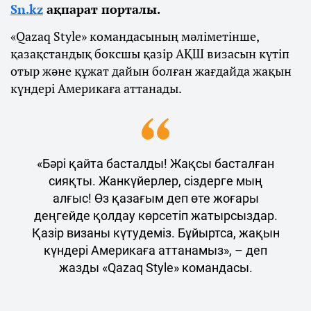
Sn.kz
ақпарат порталы.
«Qazaq Style» командасының мәліметінше,
қазақстандық боксшы қазір АҚШ визасын күтіп
отыр және құжат дайын болған жағдайда жақын
күндері Америкаға аттанады.
«Бәрі қайта басталды! Жақсы басталған
сияқты. Жанкүйерлер, сіздерге мың
алғыс! Өз қазағым деп өте жоғары
деңгейде қолдау көрсетіп жатырсыздар.
Қазір визаны күтудеміз. Бұйыртса, жақын
күндері Америкаға аттанамыз», – деп
жазды «Qazaq Style» командасы.