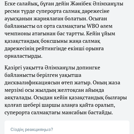
Еске салайық, бұған дейін Жәнібек Әлімханұлы
ресми түрде суперорта салмақ дәрежесіне
ауысқанын жариялаған болатын. Осыған
байланысты ол орта салмақтағы WBO әлем
чемпионы атағынан бас тартты. Кейін ұйым
қазақстандық боксшыны жаңа салмақ
дәрежесінің рейтингінде екінші орынға
орналастырды.
Қазіргі уақытта Әлімханұлы допингке
байланысты берілген уақытша
дисквалификациясын өтеп жатыр. Оның жаза
мерзімі осы жылдың желтоқсан айында
аяқталады. Осыдан кейін қазақстандық былғары
қолғап шебері шаршы алаңға қайта оралып,
суперорта салмақтағы мансабын бастайды.
Сіздің реакцияңыз?