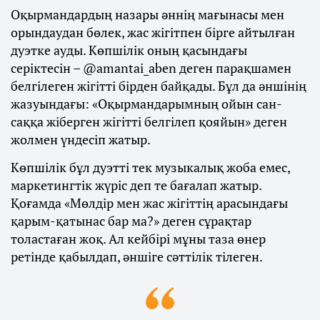
Оқырмандардың назары әннің мағынасы мен
орындаудан бөлек, жас жігітпен бірге айтылған
дуэтке ауды. Көпшілік оның қасындағы
серіктесін – @amantai_aben деген парақшамен
белгілеген жігітті бірден байқады. Бұл да әншінің
жазуындағы: «Оқырмандарымның ойын сан-
саққа жіберген жігітті белгілеп қояйын» деген
жолмен үндесіп жатыр.
Көпшілік бұл дуэтті тек музыкалық жоба емес,
маркетингтік жүріс деп те бағалап жатыр.
Қоғамда «Мөлдір мен жас жігіттің арасындағы
қарым-қатынас бар ма?» деген сұрақтар
толастаған жоқ. Ал кейбірі мұны таза өнер
ретінде қабылдап, әншіге сәттілік тілеген.