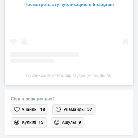
Посмотреть эту публикацию в Instagram
Публикация от Мөлдір Мұқан (@moldir.mt)
Сіздің реакцияңыз?
Ұнайды
18
Ұнамайды
57
Күлкілі
15
Ашулы
9