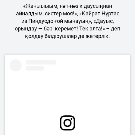
«Жаныыыым, нәп-нәзік даусыңнан
айналдым, систер моя!», «Қайрат Нұртас
из Пиндуодо ғой мынауың», «Дауыс,
орындау — бәрі керемет! Тек алға!» – деп
қолдау білдірушілер де жетерлік.