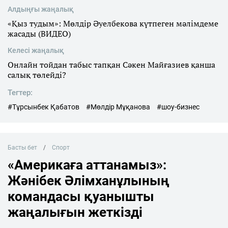
Алдыңғы жаңалық
«Қыз тудым»: Мөлдір Әуелбекова күтпеген мәлімдеме
жасады (ВИДЕО)
Келесі жаңалық
Онлайн тойдан табыс тапқан Сәкен Майғазиев қанша
салық төлейді?
Тегтер:
#Тұрсынбек Қабатов
#Мөлдір Мұқанова
#шоу-бизнес
Басты бет
Спорт
«Америкаға аттанамыз»:
Жәнібек Әлімханұлының
командасы қуанышты
жаңалығын жеткізді