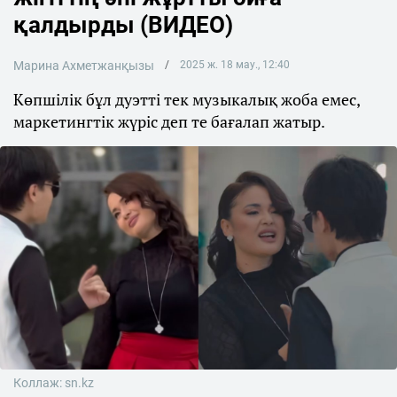
қалдырды (ВИДЕО)
Марина Ахметжанқызы
2025 ж. 18 мау., 12:40
Көпшілік бұл дуэтті тек музыкалық жоба емес,
маркетингтік жүріс деп те бағалап жатыр.
Коллаж: sn.kz