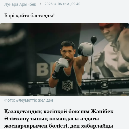
Лунара Арынбек
2026 ж. 06 там., 09:40
Бәрі қайта басталды!
Фото: Әлеуметтік желіден
Қазақстандық кәсіпқой боксшы Жәнібек
Әлімханұлының командасы алдағы
жоспарларымен бөлісті, деп хабарлайды