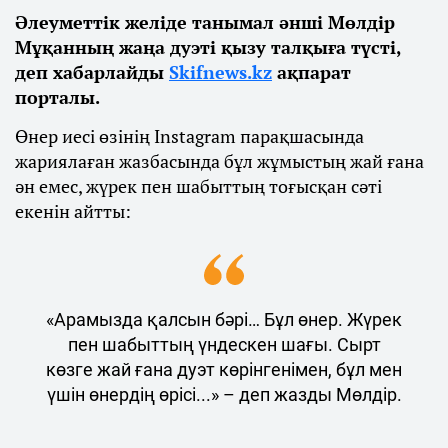
Әлеуметтік желіде танымал әнші Мөлдір
Мұқанның жаңа дуэті қызу талқыға түсті,
деп хабарлайды
Skifnews.kz
ақпарат
порталы.
Өнер иесі өзінің Instagram парақшасында
жариялаған жазбасында бұл жұмыстың жай ғана
ән емес, жүрек пен шабыттың тоғысқан сәті
екенін айтты:
«Арамызда қалсын бәрі… Бұл өнер. Жүрек
пен шабыттың үндескен шағы. Сырт
көзге жай ғана дуэт көрінгенімен, бұл мен
үшін өнердің өрісі...» – деп жазды Мөлдір.