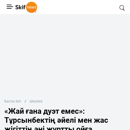
Басты бет
Шоубиз
«Жай ғана дуэт емес»:
Тұрсынбектің әйелі мен жас
жігіттің әні жұртты ойға