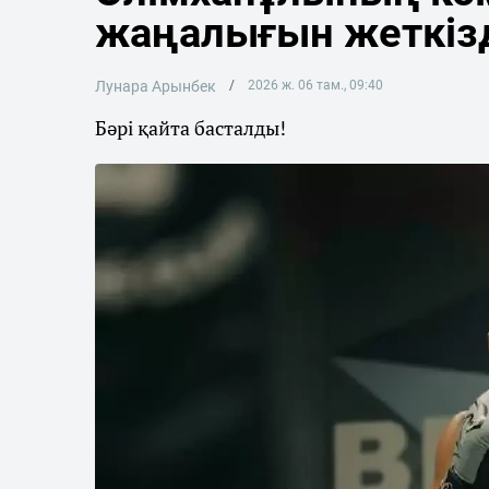
жаңалығын жеткіз
Лунара Арынбек
2026 ж. 06 там., 09:40
Бәрі қайта басталды!