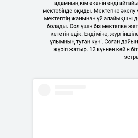
адамның кім екенін енді айтай
мектебінде оқиды. Мектепке әкелу ү
мектептің жанынан үй алайықшы де
болады. Сол үшін біз мектепке ж
кететін едік. Енді міне, жүргінш
ұлымның туған күні. Соған дай
жүріп жатыр. 12 күннен кейін біт
эстр