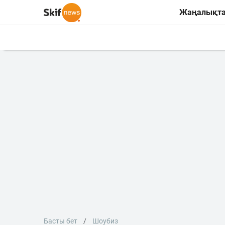
Жаңалықт
Басты бет
Шоубиз