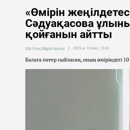
«Өмірін жеңілдетес
Сәдуақасова ұлын
қойғанын айтты
Шаттық Мұратқызы
2025 ж. 19 мау., 13:40
Балаға пәтер сыйласаң, оның өміріндегі 10