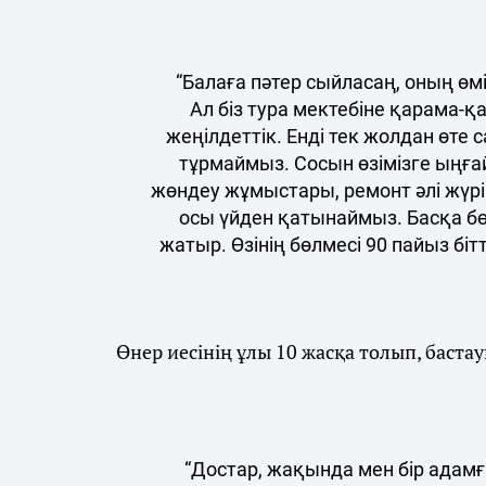
“Балаға пәтер сыйласаң, оның өмі
Ал біз тура мектебіне қарама-қа
жеңілдеттік. Енді тек жолдан өте
тұрмаймыз. Сосын өзімізге ыңғ
жөндеу жұмыстары, ремонт әлі жүрі
осы үйден қатынаймыз. Басқа бө
жатыр. Өзінің бөлмесі 90 пайыз бітт
Өнер иесінің ұлы 10 жасқа толып, баст
“Достар, жақында мен бір адамғ