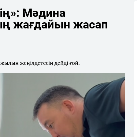
ің»: Мәдина
ың жағдайын жасап
 жылын жеңілдетесің дейді ғой.