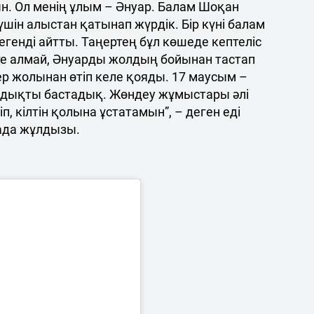
ын. Ол менің ұлым – Әнуар. Балам Шоқан
шін алыстан қатынап жүрдік. Бір күні балам
генді айтты. Таңертең бұл көшеде кептеліс
ете алмай, Әнуарды жолдың бойынан тастап
ілер жолынан өтіп келе қояды. 17 маусым –
ындықты бастадық. Жөндеу жұмыстары әлі
іп, кілтін қолына ұстатамын”, – деген еді
ада жұлдызы.