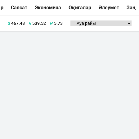
ар
Саясат
Экономика
Оқиғалар
Әлеумет
Заң
$
467.48
€
539.52
₽
5.73