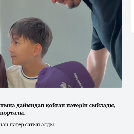
ұлына дайындап қойған пәтерін сыйлады,
 порталы.
нан пәтер сатып алды.