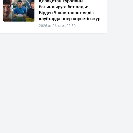
Қазақстан Еуропаны
бағындыруға бет алды:
Бірден 9 жас талант үздік
клубтарда өнер көрсетіп жүр
2026 ж. 06 там., 09:50