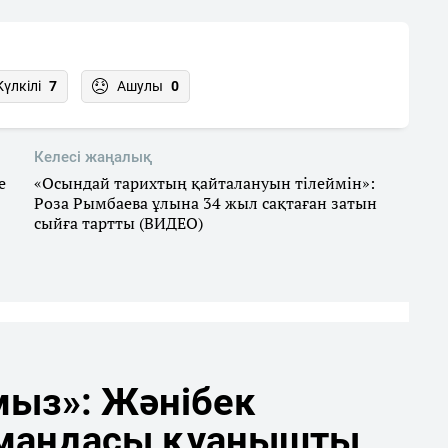
Күлкілі
7
Ашулы
0
Келесі жаңалық
е
«Осындай тарихтың қайталануын тілеймін»:
Роза Рымбаева ұлына 34 жыл сақтаған затын
сыйға тартты (ВИДЕО)
мыз»: Жәнібек
мандасы қуанышты