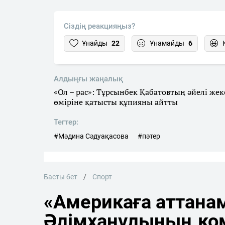
Сіздің реакцияңыз?
Ұнайды
22
Ұнамайды
6
Алдыңғы жаңалық
«Ол – рас»: Тұрсынбек Қабатовтың әйелі жек
өміріне қатысты құпияны айтты
Тегтер:
#Мәдина Сәдуақасова
#пәтер
Басты бет
Спорт
«Америкаға аттана
Әлімханұлының ко