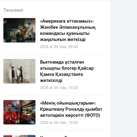
Танымал
«Америкаға аттанамыз»:
Жәнібек Әлімханұлының
командасы қуанышты
жаңалығын жеткізді
2026 ж. 06 там., 09:40
Вьетнамда ұсталған
атышулы блогер Қайсар
Қамза Қазақстанға
жеткізілді
2026 ж. 06 там., 10:20
«Менің ойыншықтарым»:
Криштиану Роналду қымбат
автопаркін көрсетті (ФОТО)
2026 ж. 06 там., 10:00