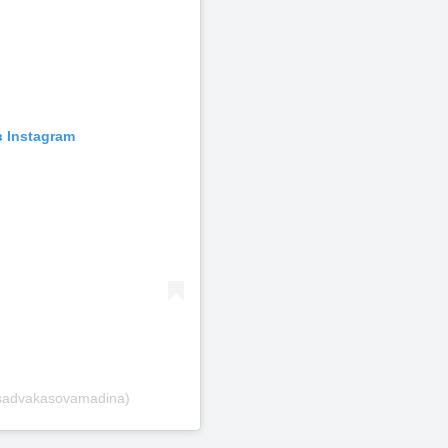
 Instagram
sadvakasovamadina)