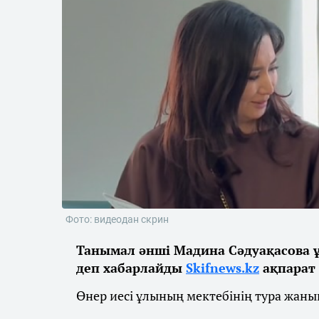
Фото: видеодан скрин
Танымал әнші Мадина Сәдуақасова 
деп хабарлайды
Skifnews.kz
ақпарат
Өнер иесі ұлының мектебінің тура жаны