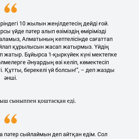
ріндегі 10 жылын жеңілдетесің дейді ғой.
рсы үйде пәтер алып өзіміздің өмірімізді
 саламыз, Алматының кептелісінде сағаттап
айлап құрылысын жасап жатырмыз. Үйдің
п жатыр. Бұйырса 1-қыркүйек күні мектепке
лмелерге Әнуардың өзі келіп, көмектесіп
і. Құтты, берекелі үй болсын!”, – деп жазды
әнші.
ауыш сыныппен қоштасқан еді.
а пәтер сыйлаймын деп айтқан едім. Сол