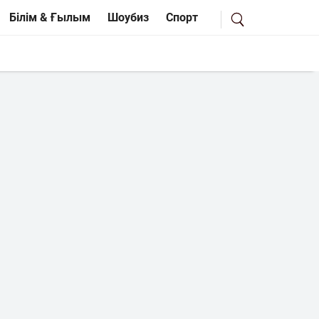
Білім & Ғылым
Шоубиз
Спорт