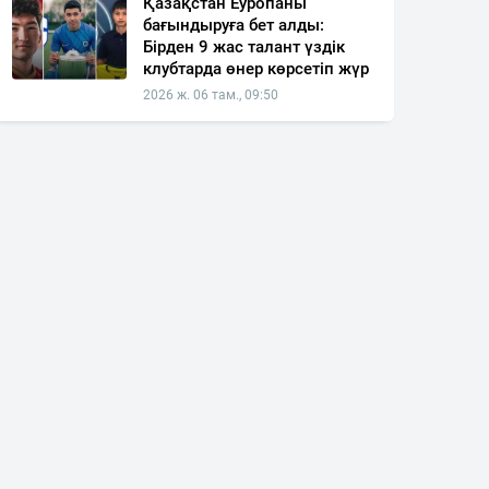
Қазақстан Еуропаны
бағындыруға бет алды:
Бірден 9 жас талант үздік
клубтарда өнер көрсетіп жүр
2026 ж. 06 там., 09:50