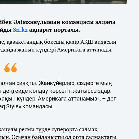
ібек Әлімханұлының командасы алдағы
айды
Sn.kz
ақпарат порталы.
ше, қазақстандық боксшы қазір АҚШ визасын
ғдайда жақын күндері Америкаға аттанады.
талған сияқты. Жанкүйерлер, сіздерге мың
ы деңгейде қолдау көрсетіп жатырсыздар.
 жақын күндері Америкаға аттанамыз», – деп
q Style» командасы.
ханұлы ресми түрде суперорта салмақ
тын. Осыған байланысты ол орта салмақтағы