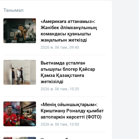
Танымал
«Америкаға аттанамыз»:
Жәнібек Әлімханұлының
командасы қуанышты
жаңалығын жеткізді
2026 ж. 06 там., 09:40
Вьетнамда ұсталған
атышулы блогер Қайсар
Қамза Қазақстанға
жеткізілді
2026 ж. 06 там., 10:20
«Менің ойыншықтарым»:
Криштиану Роналду қымбат
автопаркін көрсетті (ФОТО)
2026 ж. 06 там., 10:00