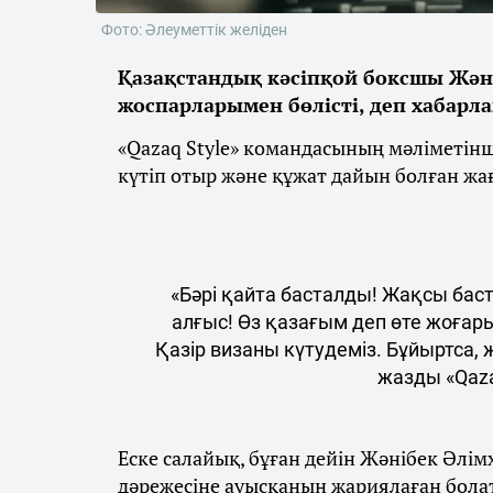
Фото: Әлеуметтік желіден
Қазақстандық кәсіпқой боксшы Жән
жоспарларымен бөлісті, деп хабарл
«Qazaq Style» командасының мәліметін
күтіп отыр және құжат дайын болған жа
«Бәрі қайта басталды! Жақсы бас
алғыс! Өз қазағым деп өте жоғар
Қазір визаны күтудеміз. Бұйыртса,
жазды «Qaza
Еске салайық, бұған дейін Жәнібек Әлім
дәрежесіне ауысқанын жариялаған бола