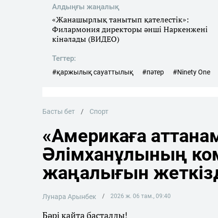
Алдыңғы жаңалық
«Жанашырлық танытып қателестік»:
Филармония директоры әнші Наркенжені
кінәлады (ВИДЕО)
Тегтер:
#қаржылық сауаттылық
#пәтер
#Ninety Onе
Басты бет
Спорт
«Америкаға аттана
Әлімханұлының ко
жаңалығын жеткіз
Лунара Арынбек
2026 ж. 06 там., 09:40
Бәрі қайта басталды!