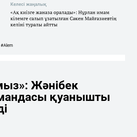
Келесі жаңалық
«Ақ киізге жаназа оралады»: Нұрлан имам
кілемге салып ұзатылған Сәкен Майғазиевтің
келіні туралы айтты
#Alem
мыз»: Жәнібек
мандасы қуанышты
ді