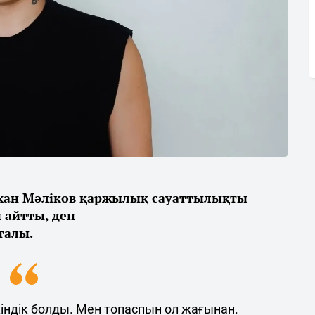
рхан Мәліков қаржылық сауаттылықты
 айтты, деп
талы.
індік болды. Мен топаспын ол жағынан.