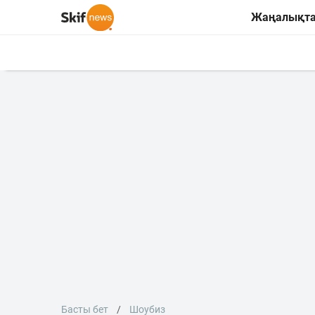
Жаңалықт
Басты бет
Шоубиз