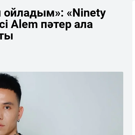
 ойладым»: «Ninety
і Alem пәтер ала
тты