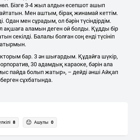
өл. Бізге 3-4 жыл алдын есепшот ашып
айтатын. Мен аштым, бірақ жинамай кеттім.
. Одан мен сұрадым, ол бәрін түсіндірдім.
ол ақшаға аламын деген ой болды. Құдды бір
тын секілді. Балалы болған соң енді түсініп
атырмын.
екторым бар. 3 ән шығардым. Құдайға шүкір,
корпоратив, 30 адамдық караоке, бәрін ала
ыс пайда болып жатыр», – дейді әнші Айқап
 берген сұхбатында.
үлкілі
8
Ашулы
0