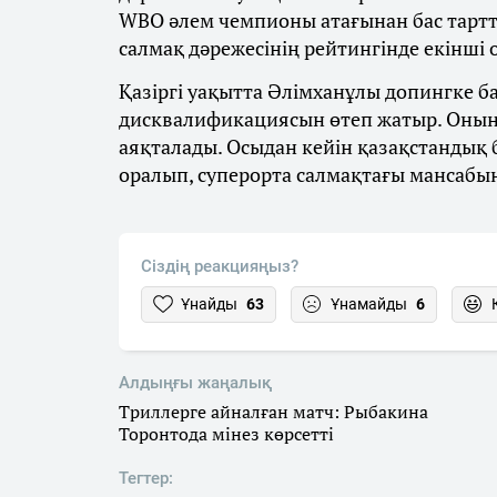
WBO әлем чемпионы атағынан бас тарт
салмақ дәрежесінің рейтингінде екінші
Қазіргі уақытта Әлімханұлы допингке 
дисквалификациясын өтеп жатыр. Оның
аяқталады. Осыдан кейін қазақстандық
оралып, суперорта салмақтағы мансабы
Сіздің реакцияңыз?
Ұнайды
63
Ұнамайды
6
Алдыңғы жаңалық
Триллерге айналған матч: Рыбакина
Торонтода мінез көрсетті
Тегтер: