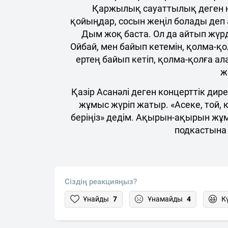
Қаржылық сауаттылық деген н
қойыңдар, сосын жеңіл болады деп 
Дым жоқ баста. Ол да айтып жүрді
Ойбай, мен байып кетемін, қолма-қ
ертең байып кетіп, қолма-қолға ала
ж
Қазір Асанәлі деген концерттік дир
жұмыс жүріп жатыр. «Асеке, той, 
беріңіз» дедім. Ақырын-ақырын жұм
подкастына
Сіздің реакцияңыз?
Ұнайды
7
Ұнамайды
4
К