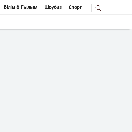
Білім & Ғылым
Шоубиз
Спорт