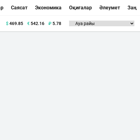
ар
Саясат
Экономика
Оқиғалар
Әлеумет
Заң
$
469.85
€
542.16
₽
5.78