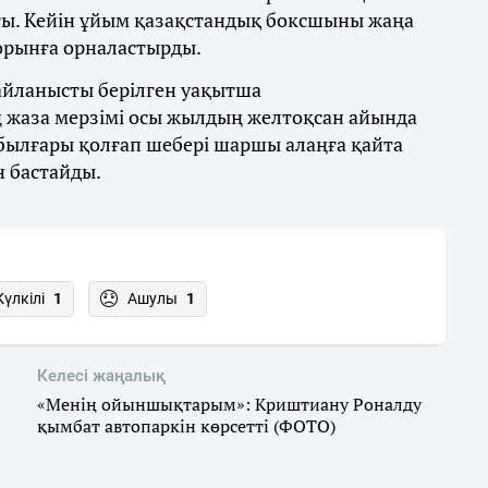
ты. Кейін ұйым қазақстандық боксшыны жаңа
 орынға орналастырды.
байланысты берілген уақытша
 жаза мерзімі осы жылдың желтоқсан айында
 былғары қолғап шебері шаршы алаңға қайта
н бастайды.
Күлкілі
1
Ашулы
1
Келесі жаңалық
«Менің ойыншықтарым»: Криштиану Роналду
қымбат автопаркін көрсетті (ФОТО)