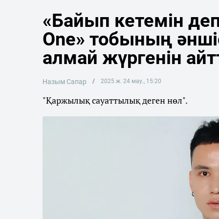
«Байып кетемін деп
One» тобының әншіс
алмай жүргенін ай
Назым Сапар
2025 ж. 24 мау., 15:20
"Қаржылық сауаттылық деген нөл".