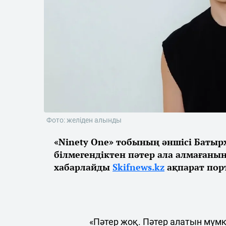
Фото: желіден алынды
«Ninety One» тобының әншісі Баты
білмегендіктен пәтер ала алмағанын
хабарлайды
Skifnews.kz
ақпарат пор
«Пәтер жоқ. Пәтер алатын мүмк