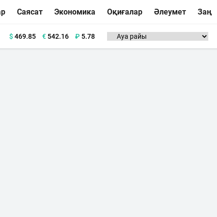
ар
Саясат
Экономика
Оқиғалар
Әлеумет
Заң
$
469.85
€
542.16
₽
5.78