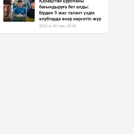
Қазақстан Еуропаны
бағындыруға бет алды:
Бірден 9 жас талант үздік
клубтарда өнер көрсетіп жүр
2026 ж. 06 там., 09:50