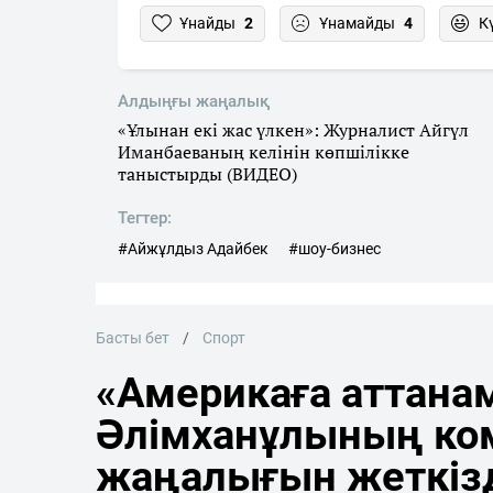
Ұнайды
2
Ұнамайды
4
К
Алдыңғы жаңалық
«Ұлынан екі жас үлкен»: Журналист Айгүл
Иманбаеваның келінін көпшілікке
таныстырды (ВИДЕО)
Тегтер:
#Айжұлдыз Адайбек
#шоу-бизнес
Басты бет
Спорт
«Америкаға аттана
Әлімханұлының ко
жаңалығын жеткіз