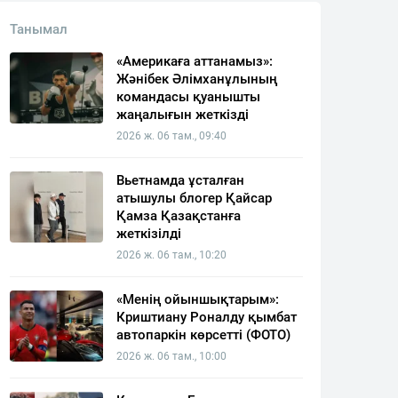
Танымал
«Америкаға аттанамыз»:
Жәнібек Әлімханұлының
командасы қуанышты
жаңалығын жеткізді
2026 ж. 06 там., 09:40
Вьетнамда ұсталған
атышулы блогер Қайсар
Қамза Қазақстанға
жеткізілді
2026 ж. 06 там., 10:20
«Менің ойыншықтарым»:
Криштиану Роналду қымбат
автопаркін көрсетті (ФОТО)
2026 ж. 06 там., 10:00