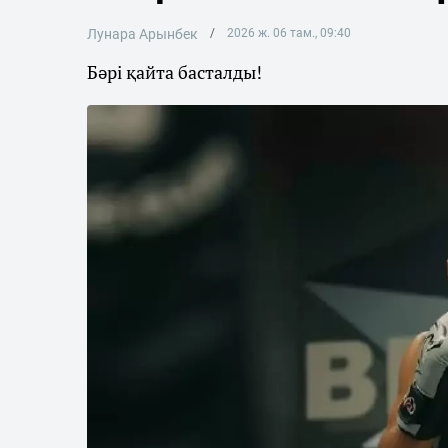
Лунара Арынбек
2026 ж. 06 там., 09:40
Бәрі қайта басталды!