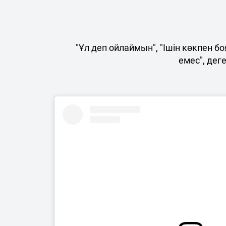
"Ұл деп ойлаймын", "Ішін көкпен бо
емес", дег