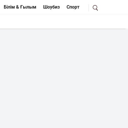
Білім & Ғылым
Шоубиз
Спорт