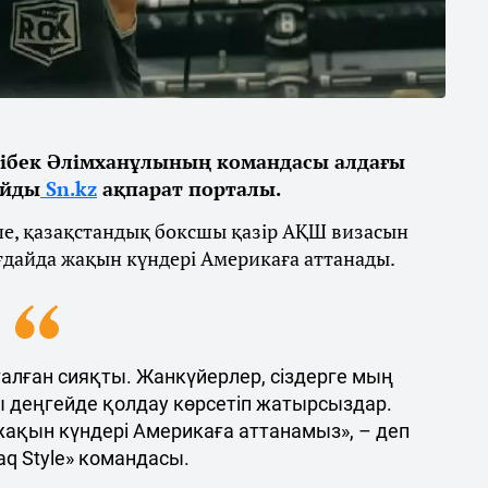
ібек Әлімханұлының командасы алдағы
айды
Sn.kz
ақпарат порталы.
ше, қазақстандық боксшы қазір АҚШ визасын
ғдайда жақын күндері Америкаға аттанады.
талған сияқты. Жанкүйерлер, сіздерге мың
ы деңгейде қолдау көрсетіп жатырсыздар.
 жақын күндері Америкаға аттанамыз», – деп
q Style» командасы.