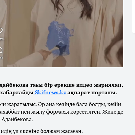
дайбекова тағы бір ерекше видео жариялап,
 хабарлайды
Skifnews.kz
ақпарат порталы.
н жаратылыс. Әр ана кезінде бала болды, кейін
 махаббат пен жылу формасы көрсетілген. Және де
ды Адайбекова.
идің ұл екеніне болжам жасаған.