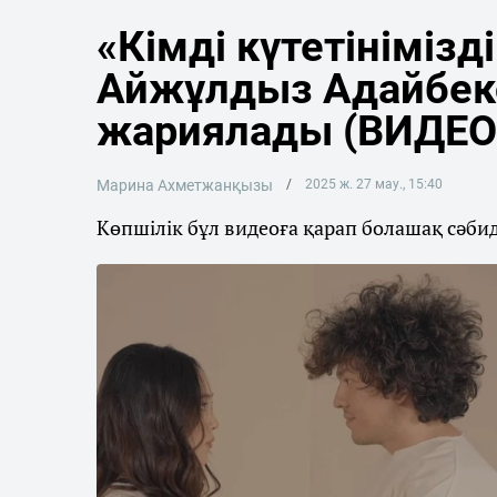
«Кімді күтетінімізд
Айжұлдыз Адайбек
жариялады (ВИДЕО
Марина Ахметжанқызы
2025 ж. 27 мау., 15:40
Көпшілік бұл видеоға қарап болашақ сәбид