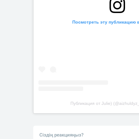
Посмотреть эту публикацию в
Публикация от Julie) (@aizhuldyz
Сіздің реакцияңыз?