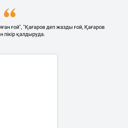
яған ғой", "Қағаров деп жазды ғой, Қағаров
ен пікір қалдыруда.