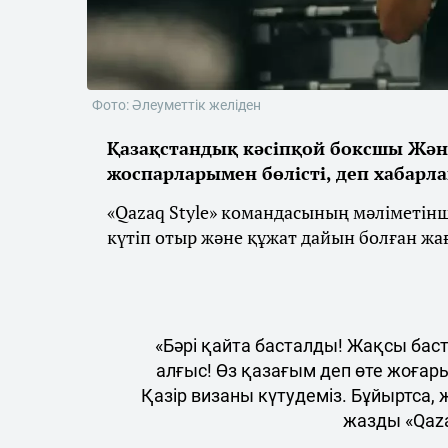
Фото: Әлеуметтік желіден
Қазақстандық кәсіпқой боксшы Жән
жоспарларымен бөлісті, деп хабарл
«Qazaq Style» командасының мәліметін
күтіп отыр және құжат дайын болған жа
«Бәрі қайта басталды! Жақсы бас
алғыс! Өз қазағым деп өте жоғар
Қазір визаны күтудеміз. Бұйыртса,
жазды «Qaza