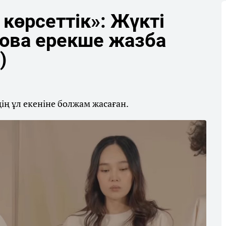
і көрсеттік»: Жүкті
ова ерекше жазба
)
ің ұл екеніне болжам жасаған.