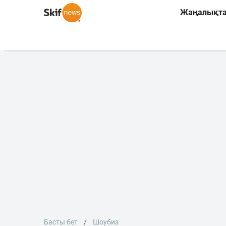
Жаңалықт
Басты бет
Шоубиз