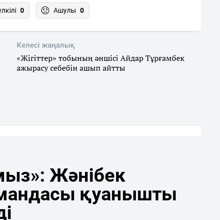
үлкілі
0
Ашулы
0
Келесі жаңалық
«Жігіттер» тобының әншісі Айдар Тұрғамбек
ажырасу себебін ашып айтты
мыз»: Жәнібек
мандасы қуанышты
ді