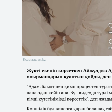
Коллаж: sn.kz
Жүкті екенін көрсеткен Айжұлдыз А
оқырмандарын қуантып қойды, деп
"Адам. Бақыт пен қиын процестен тұраты
дана одан кейін апа. Бұл видеода түрлі
кімді күтетінімізді көрсеттік", деп жаз
Көпшілік бұл видеоға қарап болашақ сәб