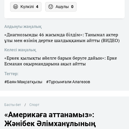
Күлкілі
4
Ашулы
0
Алдыңғы жаңалық
«Диагнозымды 46 жасымда білдім»: Танымал актер
ұлы мен өзінің дертке шалдыққанын айтты (ВИДЕО)
Келесі жаңалық
«Еркек қылықты әйелге барын беруге дайын»: Ерке
Есмахан оқырмандарына ақыл айтты
Тегтер:
#Баян Мақсатқызы
#Тұрсынғали Алагөзов
Басты бет
Спорт
«Америкаға аттанамыз»:
Жәнібек Әлімханұлының