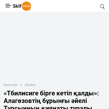
Басты бет
Шоубиз
«Тбилисиге бірге кетіп қалды»:
Алагөзовтің бұрынғы әйелі
Тұрсынның қиянаты туралы