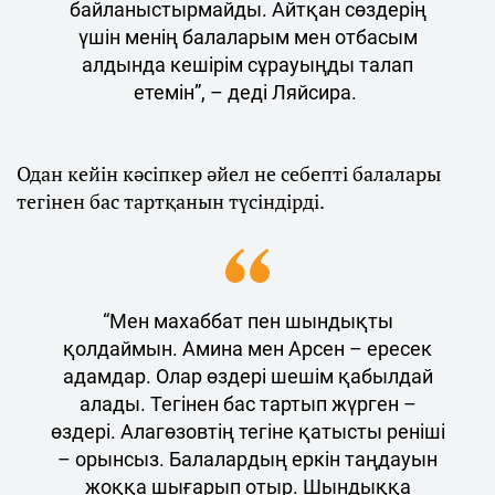
байланыстырмайды. Айтқан сөздерің
үшін менің балаларым мен отбасым
алдында кешірім сұрауыңды талап
етемін”, – деді Ляйсира.
Одан кейін кәсіпкер әйел не себепті балалары
тегінен бас тартқанын түсіндірді.
“Мен махаббат пен шындықты
қолдаймын. Амина мен Арсен – ересек
адамдар. Олар өздері шешім қабылдай
алады. Тегінен бас тартып жүрген –
өздері. Алагөзовтің тегіне қатысты реніші
– орынсыз. Балалардың еркін таңдауын
жоққа шығарып отыр. Шындыққа