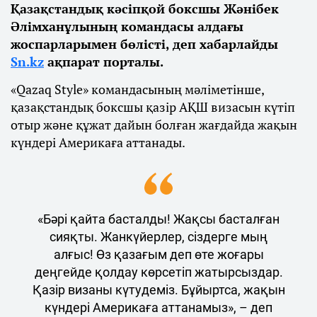
Қазақстандық кәсіпқой боксшы Жәнібек
Әлімханұлының командасы алдағы
жоспарларымен бөлісті, деп хабарлайды
Sn.kz
ақпарат порталы.
«Qazaq Style» командасының мәліметінше,
қазақстандық боксшы қазір АҚШ визасын күтіп
отыр және құжат дайын болған жағдайда жақын
күндері Америкаға аттанады.
«Бәрі қайта басталды! Жақсы басталған
сияқты. Жанкүйерлер, сіздерге мың
алғыс! Өз қазағым деп өте жоғары
деңгейде қолдау көрсетіп жатырсыздар.
Қазір визаны күтудеміз. Бұйыртса, жақын
күндері Америкаға аттанамыз», – деп