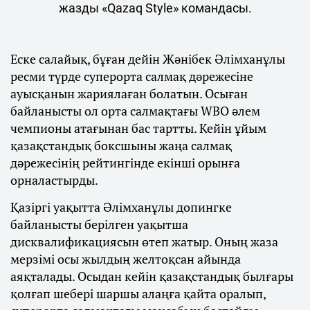
жазды «Qazaq Style» командасы.
Еске салайық, бұған дейін Жәнібек Әлімханұлы
ресми түрде суперорта салмақ дәрежесіне
ауысқанын жариялаған болатын. Осыған
байланысты ол орта салмақтағы WBO әлем
чемпионы атағынан бас тартты. Кейін ұйым
қазақстандық боксшыны жаңа салмақ
дәрежесінің рейтингінде екінші орынға
орналастырды.
Қазіргі уақытта Әлімханұлы допингке
байланысты берілген уақытша
дисквалификациясын өтеп жатыр. Оның жаза
мерзімі осы жылдың желтоқсан айында
аяқталады. Осыдан кейін қазақстандық былғары
қолғап шебері шаршы алаңға қайта оралып,