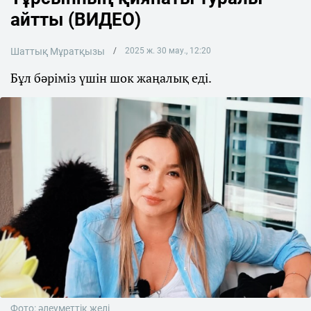
айтты (ВИДЕО)
Шаттық Мұратқызы
2025 ж. 30 мау., 12:20
Бұл бәріміз үшін шок жаңалық еді.
Фото: әлеуметтік желі