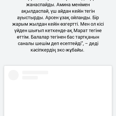
жанаспайды. Амина менімен
ақылдаспай, үш айдан кейін тегін
ауыстырды. Арсен ұзақ ойланды. Бір
жарым жылдан кейін өзгертті. Мен ол кісі
үйден шығып кеткенде-ақ Марат тегіне
өттім. Балалар тегінен бас тартқанын
саналы шешім деп есептейді”, – деді
кәсіпкердің экс-жұбайы.