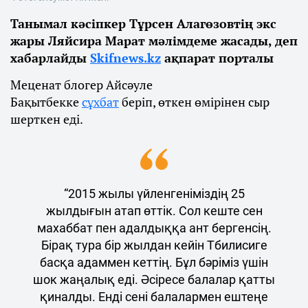
Танымал кәсіпкер Тұрсен Алагөзовтің экс
жары Ляйсира Марат мәлімдеме жасады, деп
хабарлайды
Skifnews.kz
ақпарат порталы
Меценат блогер Айсәуле
Бақытбекке
сұхбат
беріп, өткен өмірінен сыр
шерткен еді.
“2015 жылы үйленгеніміздің 25
жылдығын атап өттік. Сол кеште сен
махаббат пен адалдыққа ант бергенсің.
Бірақ тура бір жылдан кейін Тбилисиге
басқа адаммен кеттің. Бұл бәріміз үшін
шок жаңалық еді. Әсіресе балалар қатты
қиналды. Енді сені балалармен ештеңе