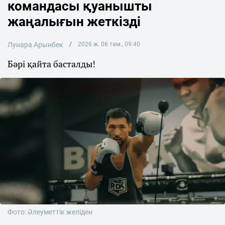
командасы қуанышты
жаңалығын жеткізді
Лунара Арынбек
2026 ж. 06 там., 09:40
Бәрі қайта басталды!
Фото: Әлеуметтік желіден