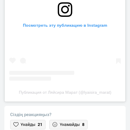
Посмотреть эту публикацию в Instagram
Публикация от Ляйсира Марат (@lyaisira_marat)
Сіздің реакцияңыз?
Ұнайды
21
Ұнамайды
8