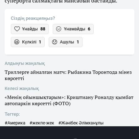
суперорта салмақтағы мансабын бастайды.
Сіздің реакцияңыз?
Ұнайды
88
Ұнамайды
6
Күлкілі
1
Ашулы
1
Алдыңғы жаңалық
Триллерге айналған матч: Рыбакина Торонтода мінез
көрсетті
Келесі жаңалық
«Менің ойыншықтарым»: Криштиану Роналду қымбат
автопаркін көрсетті (ФОТО)
Тегтер:
#Америка
#жекпе-жек
#Жәнібек Әлімханұлы