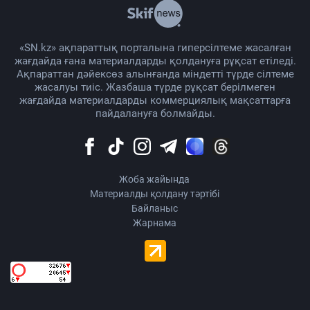
«SN.kz» ақпараттық порталына гиперсілтеме жасалған
жағдайда ғана материалдарды қолдануға рұқсат етіледі.
Ақпараттан дәйексөз алынғанда міндетті түрде сілтеме
жасалуы тиіс. Жазбаша түрде рұқсат берілмеген
жағдайда материалдарды коммерциялық мақсаттарға
пайдалануға болмайды.
Жоба жайында
Материалды қолдану тәртібі
Байланыс
Жарнама