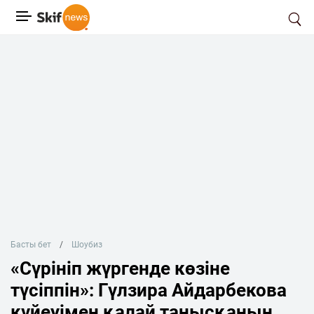
Басты бет
Шоубиз
«Сүрініп жүргенде көзіне
түсіппін»: Гүлзира Айдарбекова
күйеуімен қалай танысқанын