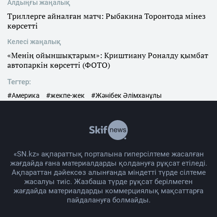
Алдыңғы жаңалық
Триллерге айналған матч: Рыбакина Торонтода мінез
көрсетті
Келесі жаңалық
«Менің ойыншықтарым»: Криштиану Роналду қымбат
автопаркін көрсетті (ФОТО)
Тегтер:
#Америка
#жекпе-жек
#Жәнібек Әлімханұлы
«SN.kz» ақпараттық порталына гиперсілтеме жасалған
жағдайда ғана материалдарды қолдануға рұқсат етіледі.
Ақпараттан дәйексөз алынғанда міндетті түрде сілтеме
жасалуы тиіс. Жазбаша түрде рұқсат берілмеген
жағдайда материалдарды коммерциялық мақсаттарға
пайдалануға болмайды.