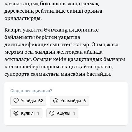
қазақстандық боксшыны жаңа салмақ
дәрежесінің рейтингінде екінші орынға
орналастырды.
Қазіргі уақытта Әлімханұлы допингке
байланысты берілген уақытша
дисквалификациясын өтеп жатыр. Оның жаза
мерзімі осы жылдың желтоқсан айында
аяқталады. Осыдан кейін қазақстандық былғары
қолғап шебері шаршы алаңға қайта оралып,
суперорта салмақтағы мансабын бастайды.
Сіздің реакцияңыз?
Ұнайды
62
Ұнамайды
6
Күлкілі
1
Ашулы
1