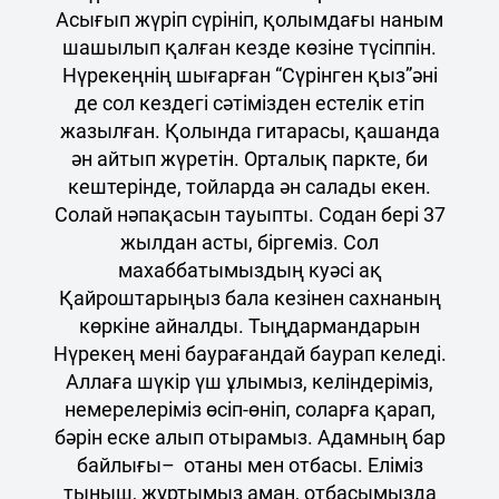
Асығып жүріп сүрініп, қолымдағы наным
шашылып қалған кезде көзіне түсіппін.
Нүрекеңнің шығарған “Сүрінген қыз”әні
де сол кездегі сәтімізден естелік етіп
жазылған. Қолында гитарасы, қашанда
ән айтып жүретін. Орталық паркте, би
кештерінде, тойларда ән салады екен.
Солай нәпақасын тауыпты. Содан бері 37
жылдан асты, біргеміз. Сол
махаббатымыздың куәсі ақ
Қайроштарыңыз бала кезінен сахнаның
көркіне айналды. Тыңдармандарын
Нүрекең мені баурағандай баурап келеді.
Аллаға шүкір үш ұлымыз, келіндеріміз,
немерелеріміз өсіп-өніп, соларға қарап,
бәрін еске алып отырамыз. Адамның бар
байлығы– отаны мен отбасы. Еліміз
тыныш, жұртымыз аман, отбасымызда