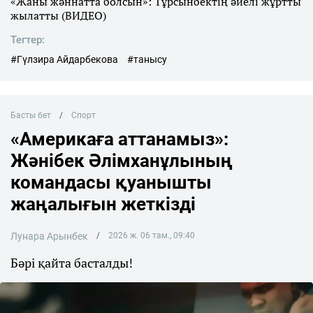
«Жаны жәннатта болсын»: Тұрсынбектің әйелі жұртты
жылатты (ВИДЕО)
Тегтер:
#Гүлзира Айдарбекова
#танысу
Басты бет
Спорт
«Америкаға аттанамыз»:
Жәнібек Әлімханұлының
командасы қуанышты
жаңалығын жеткізді
Лунара Арынбек
2026 ж. 06 там., 09:40
Бәрі қайта басталды!