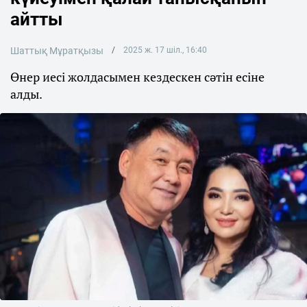
айтты
Шаттық Мұратқызы
2025 ж. 17 шіл., 16:40
Өнер иесі жолдасымен кездескен сәтін есіне
алды.