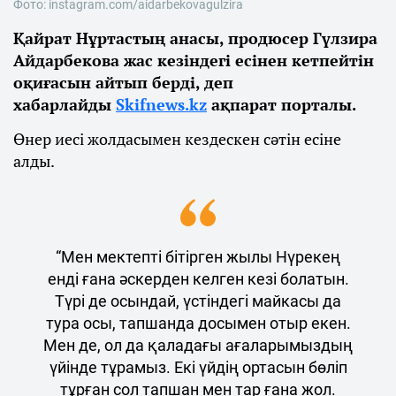
Фото: instagram.com/aidarbekovagulzira
Қайрат Нұртастың анасы, продюсер Гүлзира
Айдарбекова жас кезіндегі есінен кетпейтін
оқиғасын айтып берді, деп
хабарлайды
Skifnews.kz
ақпарат порталы.
Өнер иесі жолдасымен кездескен сәтін есіне
алды.
“Мен мектепті бітірген жылы Нүрекең
енді ғана әскерден келген кезі болатын.
Түрі де осындай, үстіндегі майкасы да
тура осы, тапшанда досымен отыр екен.
Мен де, ол да қаладағы ағаларымыздың
үйінде тұрамыз. Екі үйдің ортасын бөліп
тұрған сол тапшан мен тар ғана жол.