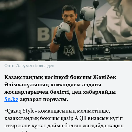
Фото: Әлеуметтік желіден
Қазақстандық кәсіпқой боксшы Жәнібек
Әлімханұлының командасы алдағы
жоспарларымен бөлісті, деп хабарлайды
Sn.kz
ақпарат порталы.
«Qazaq Style» командасының мәліметінше,
қазақстандық боксшы қазір АҚШ визасын күтіп
отыр және құжат дайын болған жағдайда жақын