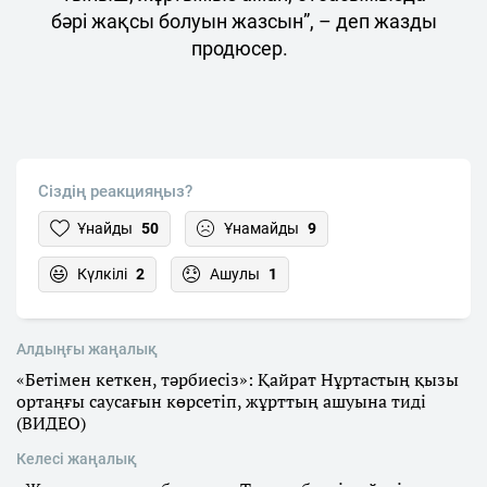
бәрі жақсы болуын жазсын”, – деп жазды
продюсер.
Сіздің реакцияңыз?
Ұнайды
50
Ұнамайды
9
Күлкілі
2
Ашулы
1
Алдыңғы жаңалық
«Бетімен кеткен, тәрбиесіз»: Қайрат Нұртастың қызы
ортаңғы саусағын көрсетіп, жұрттың ашуына тиді
(ВИДЕО)
Келесі жаңалық