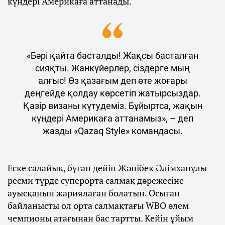
күндері Америкаға аттанады.
«Бәрі қайта басталды! Жақсы басталған
сияқты. Жанкүйерлер, сіздерге мың
алғыс! Өз қазағым деп өте жоғары
деңгейде қолдау көрсетіп жатырсыздар.
Қазір визаны күтудеміз. Бұйыртса, жақын
күндері Америкаға аттанамыз», – деп
жазды «Qazaq Style» командасы.
Еске салайық, бұған дейін Жәнібек Әлімханұлы
ресми түрде суперорта салмақ дәрежесіне
ауысқанын жариялаған болатын. Осыған
байланысты ол орта салмақтағы WBO әлем
чемпионы атағынан бас тартты. Кейін ұйым