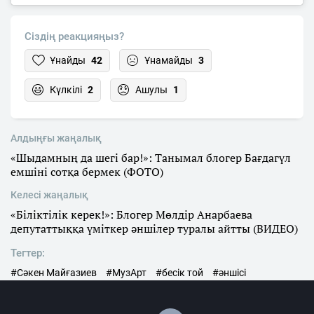
Сіздің реакцияңыз?
Ұнайды
42
Ұнамайды
3
Күлкілі
2
Ашулы
1
Алдыңғы жаңалық
«Шыдамның да шегі бар!»: Танымал блогер Бағдагүл
емшіні сотқа бермек (ФОТО)
Келесі жаңалық
«Біліктілік керек!»: Блогер Мөлдір Анарбаева
депутаттыққа үміткер әншілер туралы айтты (ВИДЕО)
Тегтер:
#Сәкен Майғазиев
#МузАрт
#бесік той
#әншісі