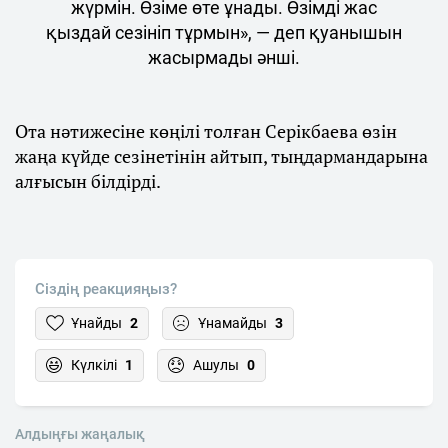
жүрмін. Өзіме өте ұнады. Өзімді жас
қыздай сезініп тұрмын», — деп қуанышын
жасырмады әнші.
Ота нәтижесіне көңілі толған Серікбаева өзін
жаңа күйде сезінетінін айтып, тыңдармандарына
алғысын білдірді.
Сіздің реакцияңыз?
Ұнайды
2
Ұнамайды
3
Күлкілі
1
Ашулы
0
Алдыңғы жаңалық