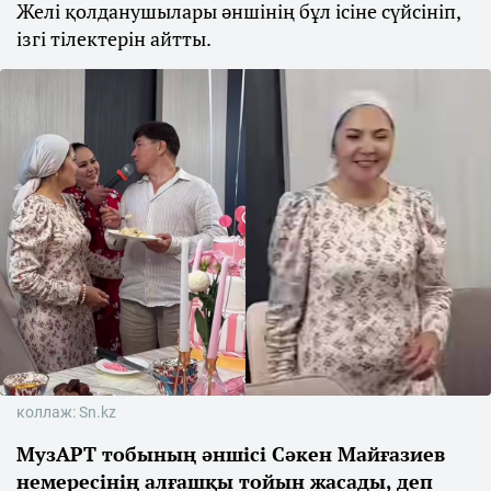
Желі қолданушылары әншінің бұл ісіне сүйсініп,
ізгі тілектерін айтты.
коллаж: Sn.kz
МузАРТ тобының әншісі Сәкен Майғазиев
немересінің алғашқы тойын жасады, деп