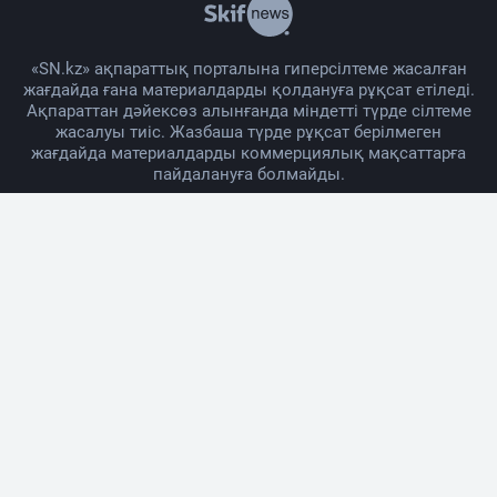
«SN.kz» ақпараттық порталына гиперсілтеме жасалған
жағдайда ғана материалдарды қолдануға рұқсат етіледі.
Ақпараттан дәйексөз алынғанда міндетті түрде сілтеме
жасалуы тиіс. Жазбаша түрде рұқсат берілмеген
жағдайда материалдарды коммерциялық мақсаттарға
пайдалануға болмайды.
Жоба жайында
Материалды қолдану тәртібі
Байланыс
Жарнама