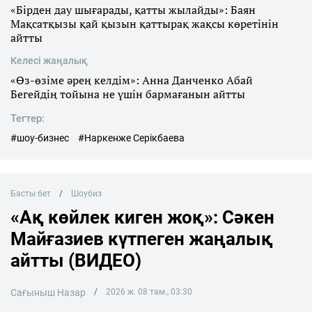
«Бірден дау шығарады, қатты жылайды»: Баян
Мақсатқызы қай қызын қаттырақ жақсы көретінін
айтты
Келесі жаңалық
«Өз-өзіме әрең келдім»: Анна Данченко Абай
Бегейдің тойына не үшін бармағанын айтты
Тегтер:
#шоу-бизнес
#Наркенже Серікбаева
Басты бет
Шоубиз
«Ақ көйлек киген жоқ»: Сәкен
Майғазиев күтпеген жаңалық
айтты (ВИДЕО)
Сағыныш Назар
2026 ж. 08 там., 03:30