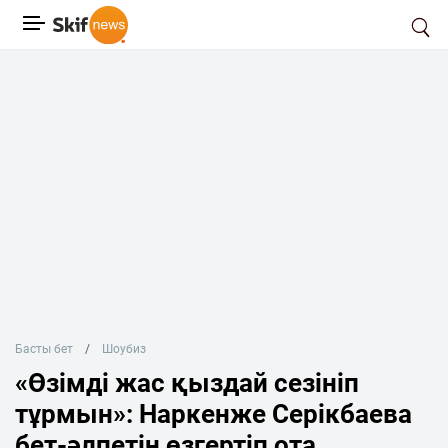
Басты бет
Шоубиз
«Өзімді жас қыздай сезініп
тұрмын»: Наркенже Серікбаева
бет-әлпетін өзгертіп ота