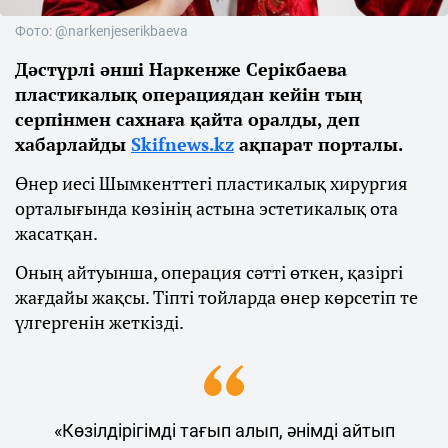
Фото: @narkenjeserikbaeva
Дәстүрлі әнші Наркенже Серікбаева
пластикалық операциядан кейін тың
серпінмен сахнаға қайта оралды, деп
хабарлайды
Skifnews.kz
ақпарат порталы.
Өнер иесі Шымкенттегі пластикалық хирургия
орталығында көзінің астына эстетикалық ота
жасатқан.
Оның айтуынша, операция сәтті өткен, қазіргі
жағдайы жақсы. Тіпті тойларда өнер көрсетіп те
үлгергенін жеткізді.
«Көзілдірігімді тағып алып, әнімді айтып