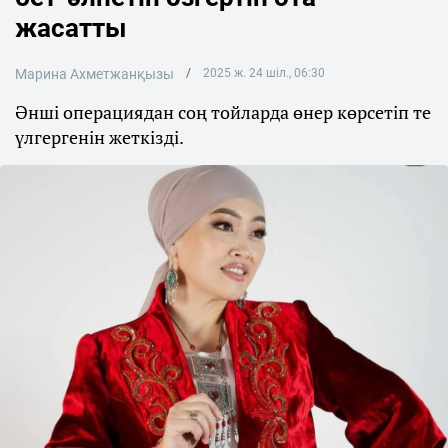
жасатты
Марина Ахметжанқызы
2025 ж. 24 шіл., 06:30
Әнші операциядан соң тойларда өнер көрсетіп те
үлгергенін жеткізді.