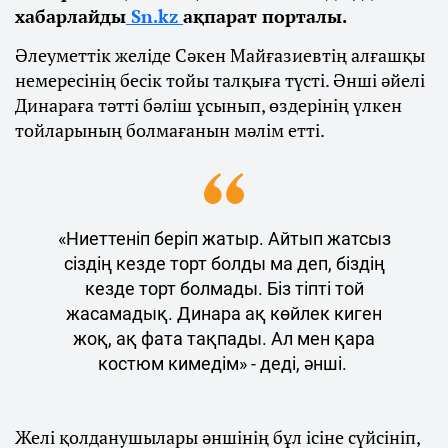
хабарлайды
Sn.kz
ақпарат порталы.
Әлеуметтік желіде Сәкен Майғазиевтің алғашқы
немересінің бесік тойы талқыға түсті. Әнші әйелі
Динараға тәтті бәліш ұсынып, өздерінің үлкен
тойларының болмағанын мәлім етті.
«Ниеттеніп беріп жатыр. Айтып жатсыз
сіздің кезде торт болды ма деп, біздің
кезде торт болмады. Біз тіпті той
жасамадық. Динара ақ көйлек киген
жоқ, ақ фата тақпады. Ал мен қара
костюм кимедім» - деді, әнші.
Желі қолданушылары әншінің бұл ісіне сүйсініп,