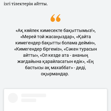
ізгі тілектерін айтты.
«Ақ көйлек кимесекте бақыттымыз!»,
«Мерей той жасаңыздар», «Қайта
кимегендер бақытты болама деймін»,
«Кимегендер біргеміз», «Сәкен турасын
айтты», «Ол кезде ата - ананың
жағдайына қарайласатын едік», «Ең
бастысы ақ махаббат» - деді,
оқырмандар.