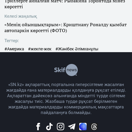
Триллерге айналған матч: Рыбакина Торонтода мінез
көрсетті
Келесі жаңалық
«Менің ойыншықтарым»: Криштиану Роналду қымбат
автопаркін көрсетті (ФОТО)
Тегтер:
#Америка
#жекпе-жек
#Жәнібек Әлімханұлы
«SN.kz» ақпараттық порталына гиперсілтеме жасалған
жағдайда ғана материалдарды қолдануға рұқсат етіледі.
Ақпараттан дәйексөз алынғанда міндетті түрде сілтеме
жасалуы тиіс. Жазбаша түрде рұқсат берілмеген
жағдайда материалдарды коммерциялық мақсаттарға
пайдалануға болмайды.