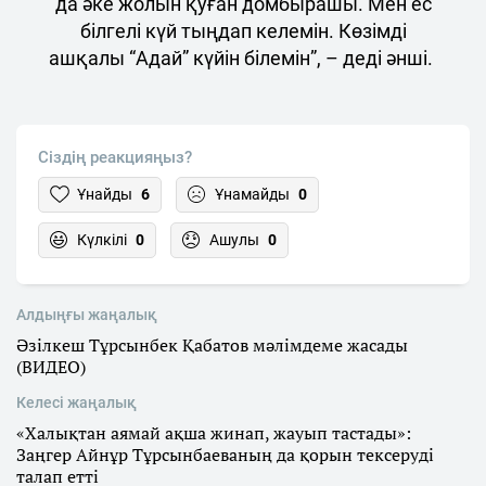
да әке жолын қуған домбырашы. Мен ес
білгелі күй тыңдап келемін. Көзімді
ашқалы “Адай” күйін білемін”, – деді әнші.
Сіздің реакцияңыз?
Ұнайды
6
Ұнамайды
0
Күлкілі
0
Ашулы
0
Алдыңғы жаңалық
Әзілкеш Тұрсынбек Қабатов мәлімдеме жасады
(ВИДЕО)
Келесі жаңалық
«Халықтан аямай ақша жинап, жауып тастады»:
Заңгер Айнұр Тұрсынбаеваның да қорын тексеруді
талап етті