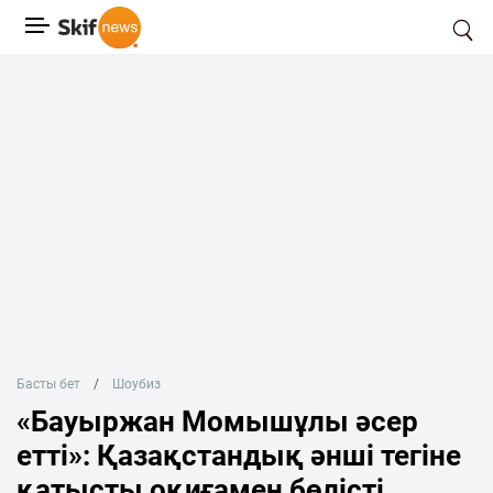
Басты бет
Шоубиз
«Бауыржан Момышұлы әсер
етті»: Қазақстандық әнші тегіне
қатысты оқиғамен бөлісті