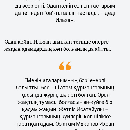
да әсер етті. Одан кейін сыныптастарым
да тегіндегі “ов"-ты алып тастады, – деді
Ильхан.
Одан кейін, Ильхан шыққан тегінде өнерге
жақын адамдардың көп болғанын да айтты.
“Менің аталарымның бәрі өнерлі
болыпты. Бесінші атам Құрманғазының
қасында жүріп, шәкірті болған. Орал
жақтың тумасы болғасын ән-күйге бір
қадам жақын. Жетпіс Исатайұлы –
Құрманғазының күйлерін көпшілікке
таратқан адам. Өз атам Мұқанов Ихсан