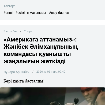
Тегтер:
#әнші
#есімінің мағынасы
#шоу-бизнес
Басты бет
Спорт
«Америкаға аттанамыз»:
Жәнібек Әлімханұлының
командасы қуанышты
жаңалығын жеткізді
Лунара Арынбек
2026 ж. 06 там., 09:40
Бәрі қайта басталды!