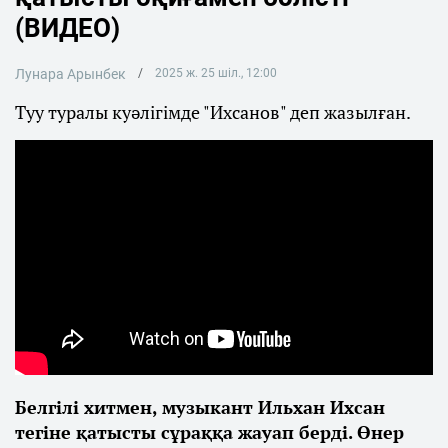
(ВИДЕО)
Лунара Арынбек
2025 ж. 25 шіл., 12:00
Туу туралы куәлігімде "Ихсанов" деп жазылған.
Белгілі хитмен, музыкант Ильхан Ихсан
тегіне қатысты сұраққа жауап берді. Өнер