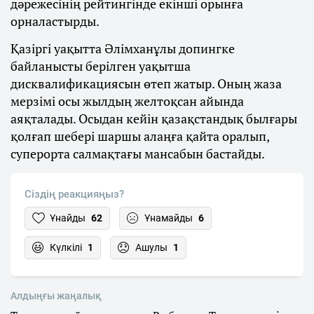
дәрежесінің рейтингінде екінші орынға
орналастырды.
Қазіргі уақытта Әлімханұлы допингке
байланысты берілген уақытша
дисквалификациясын өтеп жатыр. Оның жаза
мерзімі осы жылдың желтоқсан айында
аяқталады. Осыдан кейін қазақстандық былғары
қолғап шебері шаршы алаңға қайта оралып,
суперорта салмақтағы мансабын бастайды.
Сіздің реакцияңыз?
Ұнайды
62
Ұнамайды
6
Күлкілі
1
Ашулы
1
Алдыңғы жаңалық