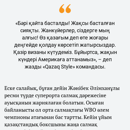
«Бәрі қайта басталды! Жақсы басталған
сияқты. Жанкүйерлер, сіздерге мың
алғыс! Өз қазағым деп өте жоғары
деңгейде қолдау көрсетіп жатырсыздар.
Қазір визаны күтудеміз. Бұйыртса, жақын
күндері Америкаға аттанамыз», – деп
жазды «Qazaq Style» командасы.
Еске салайық, бұған дейін Жәнібек Әлімханұлы
ресми түрде суперорта салмақ дәрежесіне
ауысқанын жариялаған болатын. Осыған
байланысты ол орта салмақтағы WBO әлем
чемпионы атағынан бас тартты. Кейін ұйым
қазақстандық боксшыны жаңа салмақ