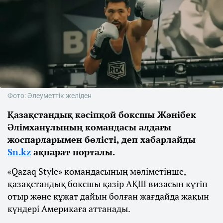
Фото: Әлеуметтік желіден
Қазақстандық кәсіпқой боксшы Жәнібек
Әлімханұлының командасы алдағы
жоспарларымен бөлісті, деп хабарлайды
Sn.kz
ақпарат порталы.
«Qazaq Style» командасының мәліметінше,
қазақстандық боксшы қазір АҚШ визасын күтіп
отыр және құжат дайын болған жағдайда жақын
күндері Америкаға аттанады.