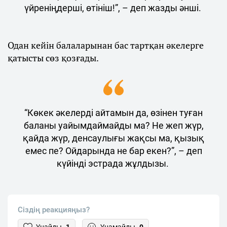
үйреніңдерші, өтініш!”, – деп жазды әнші.
Одан кейін балаларынан бас тартқан әкелерге
қатысты сөз қозғады.
“Көкек әкелерді айтамын да, өзінен туған
баланы уайымдаймайды ма? Не жеп жүр,
қайда жүр, денсаулығы жақсы ма, қызық
емес пе? Ойдарында не бар екен?”, – деп
күйінді эстрада жұлдызы.
Сіздің реакцияңыз?