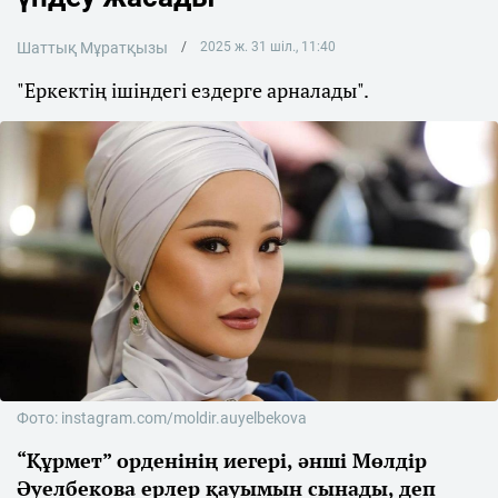
Шаттық Мұратқызы
2025 ж. 31 шіл., 11:40
"Еркектің ішіндегі ездерге арналады".
Фото: instagram.com/moldir.auyelbekova
“Құрмет” орденінің иегері, әнші Мөлдір
Әуелбекова ерлер қауымын сынады, деп