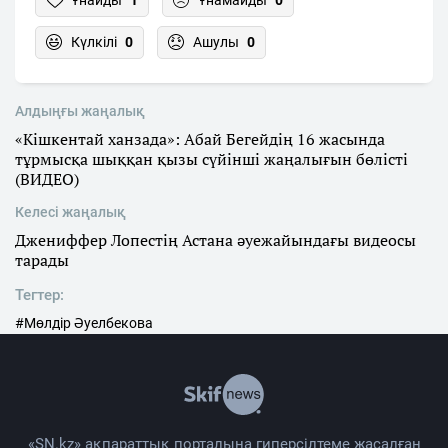
Ұнайды
1
Ұнамайды
0
Күлкілі
0
Ашулы
0
Алдыңғы жаңалық
«Кішкентай ханзада»: Абай Бегейдің 16 жасында
тұрмысқа шыққан қызы сүйінші жаңалығын бөлісті
(ВИДЕО)
Келесі жаңалық
Джениффер Лопестің Астана әуежайындағы видеосы
тарады
Тегтер:
#Мөлдір Әуелбекова
«SN.kz» ақпараттық порталына гиперсілтеме жасалған