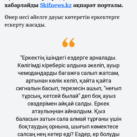
хабарлайды
Skifnews.kz
ақпарат порталы.
Өнер иесі әйелге дауыс көтеретін еркектерге
ескерту жасады.
“Еркектің ішіндегі ездерге арналады.
Көлігімді кіреберіс алдына әкеліп, ауыр
чемодандарды багажға салып жатсам,
артынан көлік келіп, қайта қайта
сигналын басып, терезесін ашып, “неғып
тұрсың, кетсей былай” деп боқ ауыз
сөздерімен айқай салды. Еркек
атаулыңнан айналдым. Қыз
баласын затын сала алмай тұрғаны үшін
боқтаудың орнына, шығып көмектесе
салсаң нең кетер еді? Ездер, ер болуды