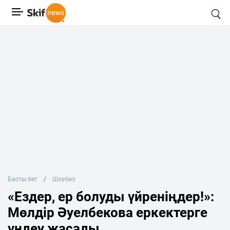
Басты бет
Шоубиз
«Ездер, ер болуды үйреніңдер!»:
Мөлдір Әуелбекова еркектерге
үндеу жасады