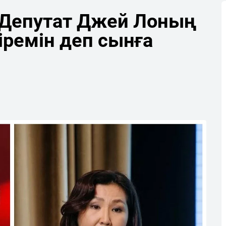
: Депутат Джей Лоның
іремін деп сынға