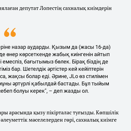
иялаған депутат Лопестің сахналық киімдерін
ріне назар аударды. Қызым да (жасы 16-да)
рде өнер көрсеткенде жабық киінгенін айтып
і емеспіз, бағытымыз бөлек. Бірақ біздің де
міз бар. Шетелдік әртістер кей кейіптерін
са, жақсы болар еді. Әрине, JLo өз стилімен
мұны әртүрлі қабылдай бастады. Бұл тыйым
ебеп болуы керек", – деп жазды ол.
ары арасында қызу пікірталас туғызды. Көпшілік
леуметтік мәселелерден гөрі, сахналық киімге