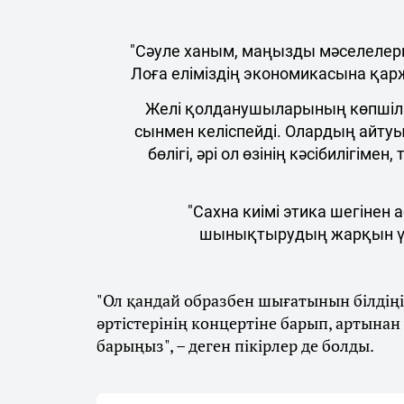
"Сәуле ханым, маңызды мәселелерге
Лоға еліміздің экономикасына қар
Желі қолданушыларының көпшіліг
сынмен келіспейді. Олардың айтуын
бөлігі, әрі ол өзінің кәсібилігім
"Сахна киімі этика шегінен
шынықтырудың жарқын үлг
"Ол қандай образбен шығатынын білдіңіз
әртістерінің концертіне барып, артына
барыңыз", – деген пікірлер де болды.