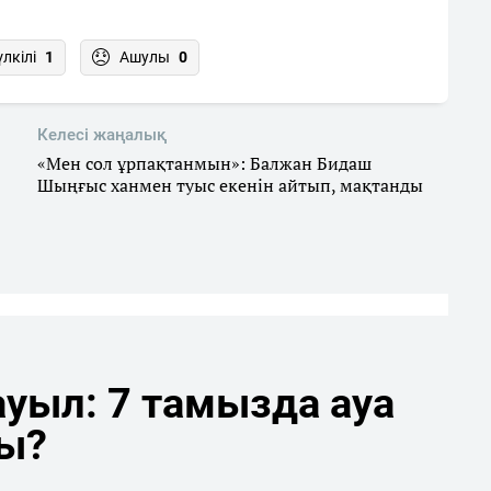
үлкілі
1
Ашулы
0
Келесі жаңалық
«Мен сол ұрпақтанмын»: Балжан Бидаш
Шыңғыс ханмен туыс екенін айтып, мақтанды
уыл: 7 тамызда ауа
ды?