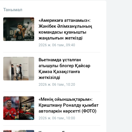
Танымал
«Америкаға аттанамыз»:
Жәнібек Әлімханұлының
командасы қуанышты
жаңалығын жеткізді
2026 ж. 06 там., 09:40
Вьетнамда ұсталған
атышулы блогер Қайсар
Қамза Қазақстанға
жеткізілді
2026 ж. 06 там., 10:20
«Менің ойыншықтарым»:
Криштиану Роналду қымбат
автопаркін көрсетті (ФОТО)
2026 ж. 06 там., 10:00