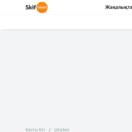
Жаңалықт
Басты бет
Шоубиз