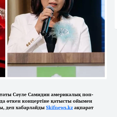
таты Сәуле Самидин америкалық поп-
да өткен концертіне қатысты ойымен
ды, деп хабарлайды
Skifnews.kz
ақпарат