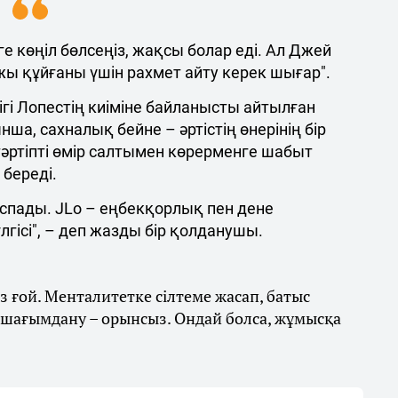
 көңіл бөлсеңіз, жақсы болар еді. Ал Джей
жы құйғаны үшін рахмет айту керек шығар".
і Лопестің киіміне байланысты айтылған
ша, сахналық бейне – әртістің өнерінің бір
ен, тәртіпті өмір салтымен көрерменге шабыт
береді.
 аспады. JLo – еңбекқорлық пен дене
ісі", – деп жазды бір қолданушы.
 ғой. Менталитетке сілтеме жасап, батыс
н шағымдану – орынсыз. Ондай болса, жұмысқа