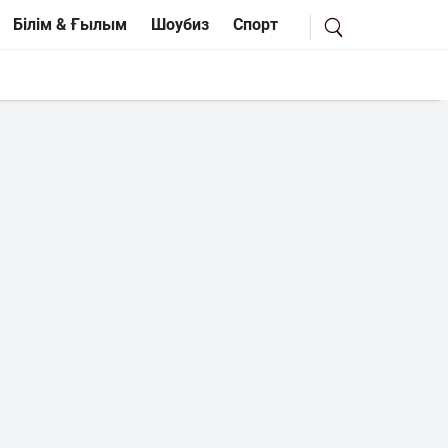
Білім & Ғылым
Шоубиз
Спорт