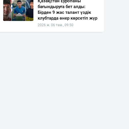
Қазақстан Еуропаны
бағындыруға бет алды:
Бірден 9 жас талант үздік
клубтарда өнер көрсетіп жүр
2026 ж. 06 там., 09:50