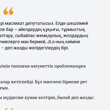
ері мәслихат депутатысыз. Елде шешілмей
е бар – әйелдердің құқығы, тұрмыстық
алтару, сыбайлас жемқорлық, жолдардың
ниелерге мән бермей, JLo-ның киіміне
 – деп жазды желідегілердің бірі.
шімін таппаған әлеуметтік проблемаларға
ар жетіспейді. Бұл мәселені бірнеше рет
рғын.
мүддесіне күмән келтіріп, былай деп жазды: