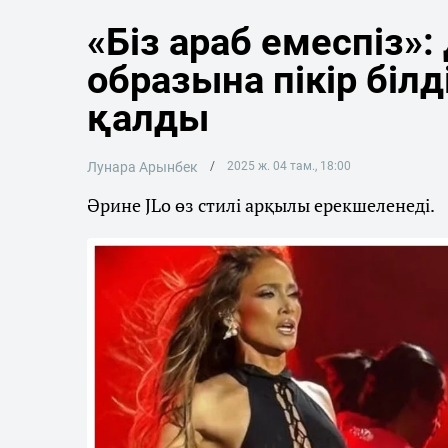
«Біз араб емеспіз»
образына пікір білд
қалды
Лунара Арынбек
2025 ж. 04 там., 18:00
Әрине JLo өз стилі арқылы ерекшеленеді.