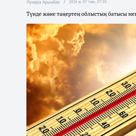
Лунара Арынбек
2026 ж. 07 там., 07:30
Түнде және таңертең облыстың батысы мен 