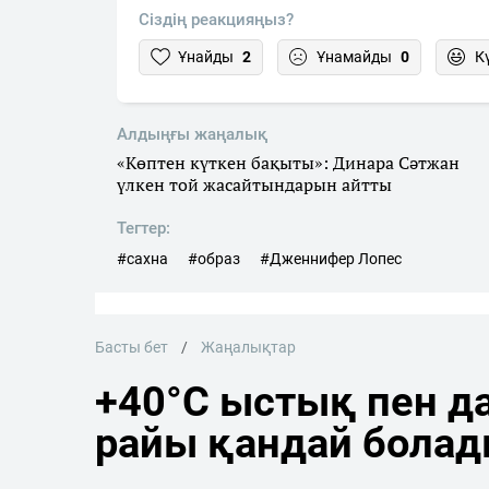
Сіздің реакцияңыз?
Ұнайды
2
Ұнамайды
0
К
Алдыңғы жаңалық
«Көптен күткен бақыты»: Динара Сәтжан
үлкен той жасайтындарын айтты
Тегтер:
#сахна
#образ
#Дженнифер Лопес
Басты бет
Жаңалықтар
+40°C ыстық пен да
райы қандай бола