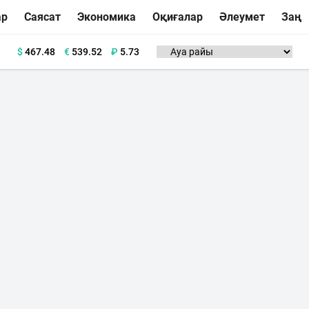
ар
Саясат
Экономика
Оқиғалар
Әлеумет
Заң
$
467.48
€
539.52
₽
5.73