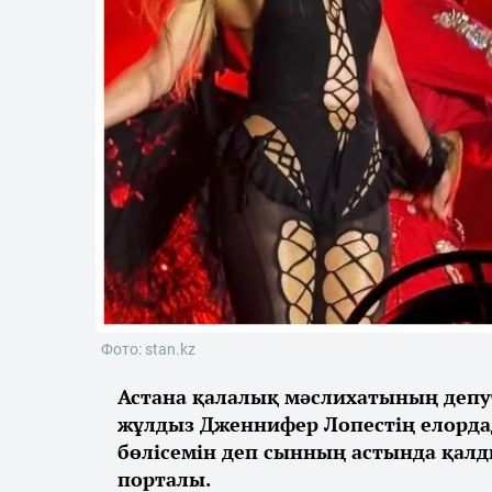
Фото: stan.kz
Астана қалалық мәслихатының депу
жұлдыз Дженнифер Лопестің елорда
бөлісемін деп сынның астында қал
порталы.