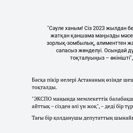
"Сәуле ханым! Сіз 2023 жылдан б
жатқан қаншама маңызды мәсел
зорлық-зомбылық, алименттен ж
сапасыз жөнделуі. Осындай дү
тоқталуыңыз – өкінішті",
Басқа пікір иелері Астананың өзінде ше
тоқталды.
"ЭКСПО маңында мемлекеттік балабақшал
айттық – сізден әлі үн жоқ", – деді бір тұ
Тағы бір қолданушы депутаттың шынайы 