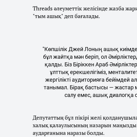
Threads әлеуметтік желісінде жазба жар
"тым ашық" деп бағалады.
"Көпшілік Джей Лоның ашық киімде
бұл жайтқа мән беріп, ол Әмірлікте
қалды. Біз Біріккен Араб Әмірліктер
ұлттық ерекшелігіміз, менталитеті
жергілікті аудиторияға бейімдей ал
танымал. Бірақ бастысы — жастар 
салу емес, ашық диалогқа с
Депутаттың бұл пікірі желі қолданушыл
халық қалаулысының назарын маңызды ә
аударғанына наразы болды.