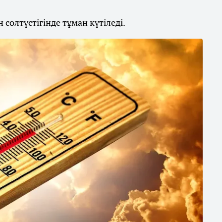
солтүстігінде тұман күтіледі.