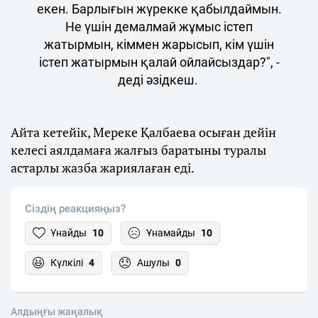
екен. Барлығын жүрекке қабылдаймын.
Не үшін демалмай жұмыс істеп
жатырмын, кіммен жарысып, кім үшін
істеп жатырмын қалай ойлайсыздар?", -
деді әзідкеш.
Айта кетейік, Мереке Қалбаева осыған дейін
келесі аялдамаға жалғыз баратыны туралы
астарлы жазба жариялаған еді.
Сіздің реакцияңыз?
Ұнайды
10
Ұнамайды
10
Күлкілі
4
Ашулы
0
Алдыңғы жаңалық