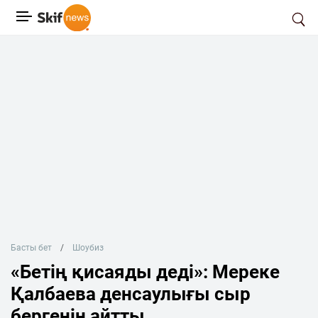
Басты бет
Шоубиз
«Бетің қисаяды деді»: Мереке
Қалбаева денсаулығы сыр
бергенін айтты