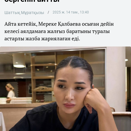
Шаттық Мұратқызы
2025 ж. 14 там., 13:40
Айта кетейік, Мереке Қалбаева осыған дейін
келесі аялдамаға жалғыз баратыны туралы
астарлы жазба жариялаған еді.