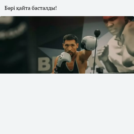
Бәрі қайта басталды!
Фото: Әлеуметтік желіден
Қазақстандық кәсіпқой боксшы Жәнібек
Әлімханұлының командасы алдағы
жоспарларымен бөлісті, деп хабарлайды
Sn.kz
ақпарат порталы.