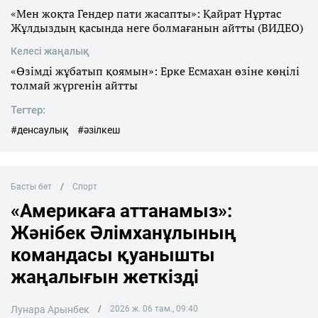
«Мен жоқта Гендер пати жасапты»: Қайрат Нұртас
Жұлдыздың қасында неге болмағанын айтты (ВИДЕО)
Келесі жаңалық
«Өзімді жұбатып қоямын»: Ерке Есмахан өзіне көңілі
толмай жүргенін айтты
Тегтер:
#денсаулық
#әзілкеш
Басты бет
Спорт
«Америкаға аттанамыз»:
Жәнібек Әлімханұлының
командасы қуанышты
жаңалығын жеткізді
Лунара Арынбек
2026 ж. 06 там., 09:40