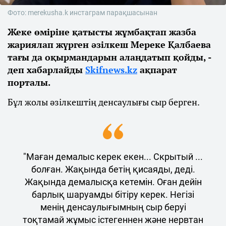
Фото: merekusha.k инстаграм парақшасынан
Жеке өміріне қатысты жұмбақтап жазба
жариялап жүрген әзілкеш Мереке Қалбаева
тағы да оқырмандарын алаңдатып қойды, -
деп хабарлайды
Skifnews.kz
ақпарат
порталы.
Бұл жолы әзілкештің денсаулығы сыр берген.
"Маған демалыс керек екен... Скрытый ...
болған. Жақында бетің қисаяды, деді.
Жақында демалысқа кетемін. Оған дейін
барлық шаруамды бітіру керек. Негізі
менің денсаулығымның сыр беруі
тоқтамай жұмыс істегеннен және нервтан