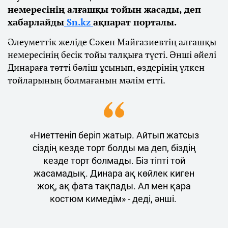
немересінің алғашқы тойын жасады, деп
хабарлайды
Sn.kz
ақпарат порталы.
Әлеуметтік желіде Сәкен Майғазиевтің алғашқы
немересінің бесік тойы талқыға түсті. Әнші әйелі
Динараға тәтті бәліш ұсынып, өздерінің үлкен
тойларының болмағанын мәлім етті.
«Ниеттеніп беріп жатыр. Айтып жатсыз
сіздің кезде торт болды ма деп, біздің
кезде торт болмады. Біз тіпті той
жасамадық. Динара ақ көйлек киген
жоқ, ақ фата тақпады. Ал мен қара
костюм кимедім» - деді, әнші.