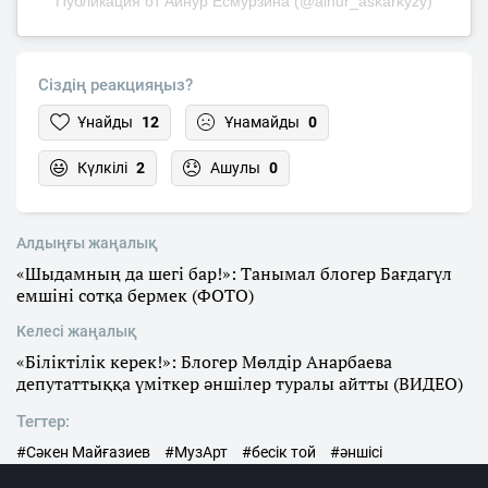
Публикация от Айнур Есмурзина (@ainur_askarkyzy)
Сіздің реакцияңыз?
Ұнайды
12
Ұнамайды
0
Күлкілі
2
Ашулы
0
Алдыңғы жаңалық
«Шыдамның да шегі бар!»: Танымал блогер Бағдагүл
емшіні сотқа бермек (ФОТО)
Келесі жаңалық
«Біліктілік керек!»: Блогер Мөлдір Анарбаева
депутаттыққа үміткер әншілер туралы айтты (ВИДЕО)
Тегтер:
#Сәкен Майғазиев
#МузАрт
#бесік той
#әншісі