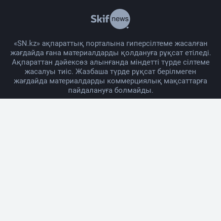
«SN.kz» ақпараттық порталына гиперсілтеме жасалған
жағдайда ғана материалдарды қолдануға рұқсат етіледі.
Ақпараттан дәйексөз алынғанда міндетті түрде сілтеме
жасалуы тиіс. Жазбаша түрде рұқсат берілмеген
жағдайда материалдарды коммерциялық мақсаттарға
пайдалануға болмайды.
Жоба жайында
Материалды қолдану тәртібі
Байланыс
Жарнама