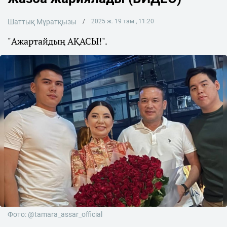
Шаттық Мұратқызы
2025 ж. 19 там., 11:20
"Ажартайдың АҚАСЫ!".
Фото: @tamara_assar_official