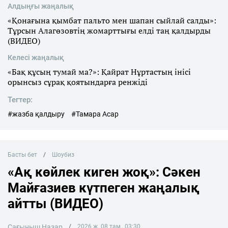
Алдыңғы жаңалық
«Қонағына қымбат пальто мен шапан сыйлай салды»:
Тұрсын Алагөзовтің жомарттығы елді таң қалдырды
(ВИДЕО)
Келесі жаңалық
«Бақ құсың тумай ма?»: Қайрат Нұртастың інісі
орынсыз сұрақ қоятындарға ренжіді
Тегтер:
#жазба қалдыру
#Тамара Асар
Басты бет
Шоубиз
«Ақ көйлек киген жоқ»: Сәкен
Майғазиев күтпеген жаңалық
айтты (ВИДЕО)
Сағыныш Назар
2026 ж. 08 там., 03:30