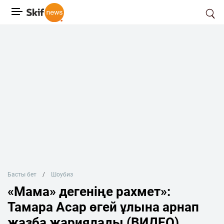
Басты бет
Шоубиз
«Мама» дегеніңе рахмет»:
Тамара Асар өгей ұлына арнап
жазба жариялады (ВИДЕО)