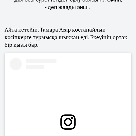
- деп жазды әнші.
Айта кетейік, Тамара Асар қостанайлық
кәсіпкерге тұрмысқа шыққан еді. Екеуінің ортақ
бір қызы бар.