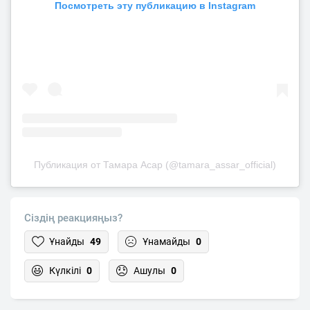
Посмотреть эту публикацию в Instagram
Публикация от Тамара Асар (@tamara_assar_official)
Сіздің реакцияңыз?
Ұнайды
49
Ұнамайды
0
Күлкілі
0
Ашулы
0