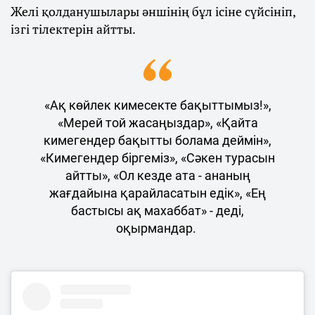
Желі қолданушылары әншінің бұл ісіне сүйсініп,
ізгі тілектерін айтты.
«Ақ көйлек кимесекте бақыттымыз!»,
«Мерей той жасаңыздар», «Қайта
кимегендер бақытты болама деймін»,
«Кимегендер біргеміз», «Сәкен турасын
айтты», «Ол кезде ата - ананың
жағдайына қарайласатын едік», «Ең
бастысы ақ махаббат» - деді,
оқырмандар.