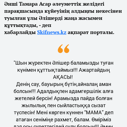
Әнші Тамара Асар әлеуметтік желідегі
парақшасында күйеуінің алдыңғы некесінен
туылған ұлы Әлішерді жаңа жасымен
құттықтады, - деп
хабарлайды
Skifnews.kz
ақпарат порталы.
"Шын жүректен Әлішер баламызды туған
күнімен құттықтаймыз!!! Ажартайдың
АҚАСЫ!
Денің сау, бауырың бүтін,айналаң аман
болсын!!! Адалдықпен адамгершілік алға
жетелей берсін! Арамызда пайда болған
жылылық пен сыйластыққа сызат
түспесін! Мені көрген күннен “МАМА” деп
атаған сеніміңе рахмет, балам. Өміріміз
дәл осы суреттегідей сұлу болсын!!! Әмин,