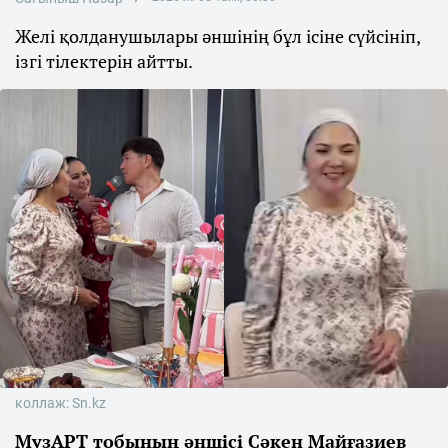
Желі қолданушылары әншінің бұл ісіне сүйсініп,
ізгі тілектерін айтты.
коллаж: Sn.kz
МузАРТ тобының әншісі Сәкен Майғазиев