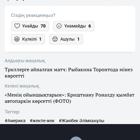
Сіздің реакцияңыз?
Ұнайды
70
Ұнамайды
6
Күлкілі
1
Ашулы
1
Алдыңғы жаңалық
Триллерге айналған матч: Рыбакина Торонтода мінез
көрсетті
Келесі жаңалық
«Менің ойыншықтарым»: Криштиану Роналду қымбат
автопаркін көрсетті (ФОТО)
Тегтер:
#Америка
#жекпе-жек
#Жәнібек Әлімханұлы