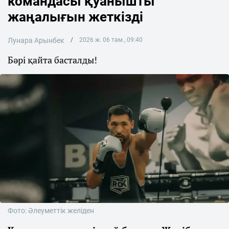
командасы қуанышты
жаңалығын жеткізді
Лунара Арынбек
2026 ж. 06 там., 09:40
Бәрі қайта басталды!
Фото: Әлеуметтік желіден