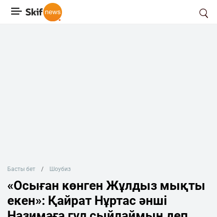
Басты бет
Шоубиз
«Осыған көнген Жұлдыз мықты
екен»: Қайрат Нұртас әнші
Назимаға гүл сыйлаймын деп