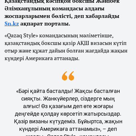
Қазақстандық кәсіпқой боксшы Жәнібек
Әлімханұлының командасы алдағы
жоспарларымен бөлісті, деп хабарлайды
Sn.kz
ақпарат порталы.
«Qazaq Style» командасының мәліметінше,
қазақстандық боксшы қазір АҚШ визасын күтіп
отыр және құжат дайын болған жағдайда жақын
күндері Америкаға аттанады.
«Бәрі қайта басталды! Жақсы басталған
сияқты. Жанкүйерлер, сіздерге мың
алғыс! Өз қазағым деп өте жоғары
деңгейде қолдау көрсетіп жатырсыздар.
Қазір визаны күтудеміз. Бұйыртса, жақын
күндері Америкаға аттанамыз», – деп