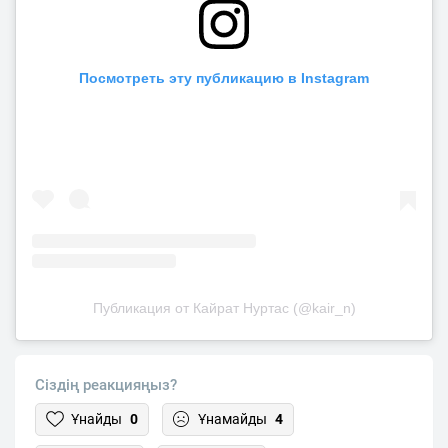
Посмотреть эту публикацию в Instagram
Публикация от Кайрат Нуртас (@kair_n)
Сіздің реакцияңыз?
Ұнайды
0
Ұнамайды
4