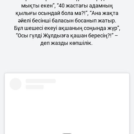
мықты екен”, “40 жастағы адамның
қылығы осындай бола ма?!”, “Ана жақта
әйелі бесінші баласын босанып жатыр.
Бұл шешесі екеуі ақшаның соңында жүр”,
“Осы гүлді Жұлдызға қашан бересің?!” –
деп жазды көпшілік.