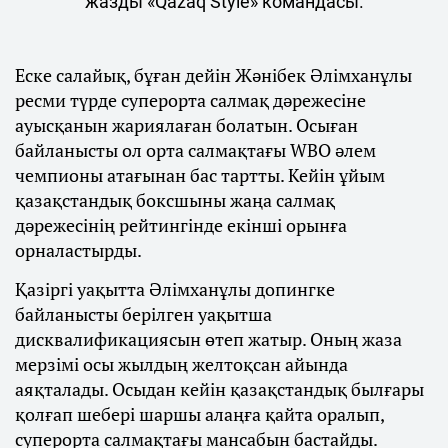
жазды «Qazaq Style» командасы.
Еске салайық, бұған дейін Жәнібек Әлімханұлы
ресми түрде суперорта салмақ дәрежесіне
ауысқанын жариялаған болатын. Осыған
байланысты ол орта салмақтағы WBO әлем
чемпионы атағынан бас тартты. Кейін ұйым
қазақстандық боксшыны жаңа салмақ
дәрежесінің рейтингінде екінші орынға
орналастырды.
Қазіргі уақытта Әлімханұлы допингке
байланысты берілген уақытша
дисквалификациясын өтеп жатыр. Оның жаза
мерзімі осы жылдың желтоқсан айында
аяқталады. Осыдан кейін қазақстандық былғары
қолғап шебері шаршы алаңға қайта оралып,
суперорта салмақтағы мансабын бастайды.