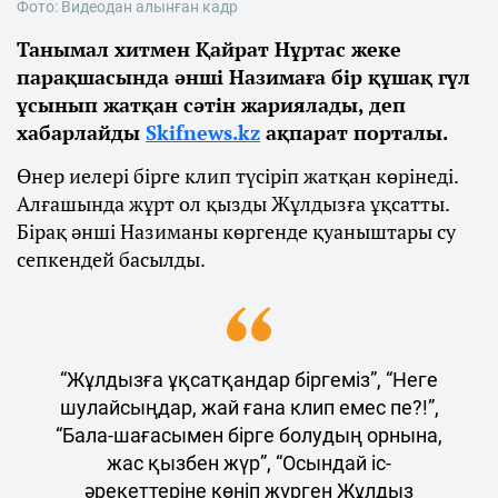
Фото: Видеодан алынған кадр
Танымал хитмен Қайрат Нұртас жеке
парақшасында әнші Назимаға бір құшақ гүл
ұсынып жатқан сәтін жариялады, деп
хабарлайды
Skifnews.kz
ақпарат порталы.
Өнер иелері бірге клип түсіріп жатқан көрінеді.
Алғашында жұрт ол қызды Жұлдызға ұқсатты.
Бірақ әнші Назиманы көргенде қуаныштары су
сепкендей басылды.
“Жұлдызға ұқсатқандар біргеміз”, “Неге
шулайсыңдар, жай ғана клип емес пе?!”,
“Бала-шағасымен бірге болудың орнына,
жас қызбен жүр”, “Осындай іс-
әрекеттеріне көніп жүрген Жұлдыз