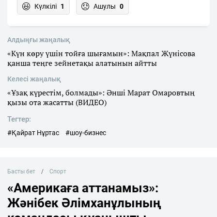
Күлкілі
1
Ашулы
0
Алдыңғы жаңалық
«Күн көру үшін тойға шығамын»: Мақпал Жүнісова
қанша теңге зейнетақы алатынын айтты
Келесі жаңалық
«Ұзақ күрестім, болмады»: Әнші Марат Омаровтың
қызы ота жасатты (ВИДЕО)
Тегтер:
#Қайрат Нұртас
#шоу-бизнес
Басты бет
Спорт
«Америкаға аттанамыз»:
Жәнібек Әлімханұлының