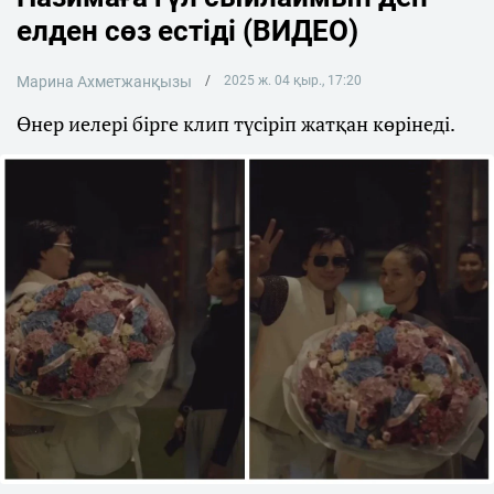
елден сөз естіді (ВИДЕО)
Марина Ахметжанқызы
2025 ж. 04 қыр., 17:20
Өнер иелері бірге клип түсіріп жатқан көрінеді.