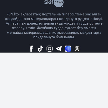
«SN.kz» ақпараттық порталына гиперсілтеме жасалған
жағдайда ғана материалдарды қолдануға рұқсат етіледі.
Ақпараттан дәйексөз алынғанда міндетті түрде сілтеме
жасалуы тиіс. Жазбаша түрде рұқсат берілмеген
жағдайда материалдарды коммерциялық мақсаттарға
пайдалануға болмайды.
Жоба жайында
Материалды қолдану тәртібі
Байланыс
Жарнама