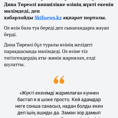
Дина Төреәлі көпшілікке өзінің жүкті екенін
мәлімдеді, деп
хабарлайды
Skifnews.kz
ақпарат порталы.
Ол өзін бала туа береді деп сынағандарға жауап
берді.
Дина Төреәлі бұл туралы өзінің желідегі
парақшасында мәлімдеді. Ол өзіне тіл
тигізгендердің аты-жөнін жариялап, елді
шулатты.
«Жүкті екенімді жариялаған күннен
бастап я в шоке просто. Кей адамдар
неге сонша санасыз, надан болды екен
деп ішің ашиды да. Заман зор дамып