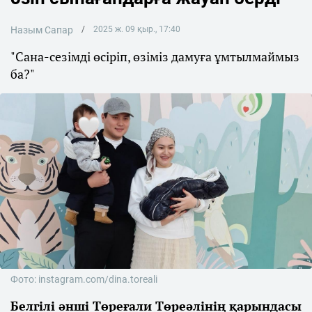
Назым Сапар
2025 ж. 09 қыр., 17:40
"Сана-сезімді өсіріп, өзіміз дамуға ұмтылмаймыз
ба?"
Фото: instagram.com/dina.toreali
Белгілі әнші Төреғали Төреәлінің қарындасы