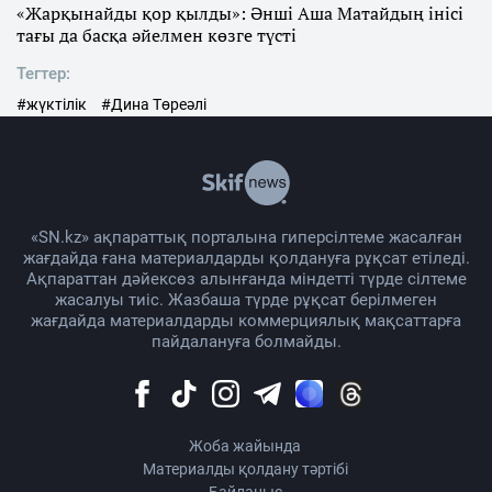
«Жарқынайды қор қылды»: Әнші Аша Матайдың інісі
тағы да басқа әйелмен көзге түсті
Тегтер:
#жүктілік
#Дина Төреәлі
«SN.kz» ақпараттық порталына гиперсілтеме жасалған
жағдайда ғана материалдарды қолдануға рұқсат етіледі.
Ақпараттан дәйексөз алынғанда міндетті түрде сілтеме
жасалуы тиіс. Жазбаша түрде рұқсат берілмеген
жағдайда материалдарды коммерциялық мақсаттарға
пайдалануға болмайды.
Жоба жайында
Материалды қолдану тәртібі