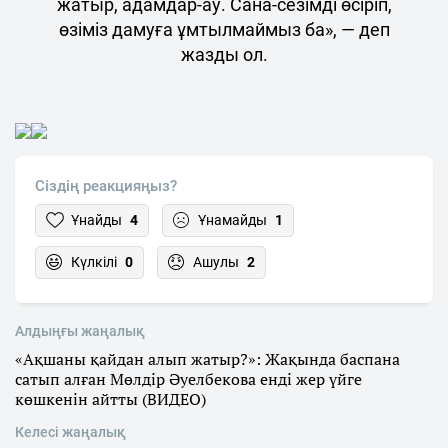
жатыр, адамдар-ау. Сана-сезімді өсіріп,
өзіміз дамуға ұмтылмаймыз ба», — деп
жазды ол.
Сіздің реакцияңыз?
Ұнайды
4
Ұнамайды
1
Күлкілі
0
Ашулы
2
Алдыңғы жаңалық
«Ақшаны қайдан алып жатыр?»: Жақында баспана
сатып алған Мөлдір Әуелбекова енді жер үйге
көшкенін айтты (ВИДЕО)
Келесі жаңалық