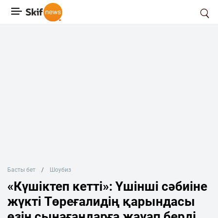
Басты бет
Шоубиз
«Күшіктеп кетті»: Үшінші сәбиіне
жүкті Төреғалидің қарындасы
өзін сынағандарға жауап берді