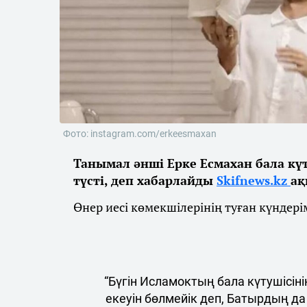
Фото: instagram.com/erkeesmaxan
Танымал әнші Ерке Есмахан бала кү
түсті, деп хабарлайды
Skifnews.kz
ақ
Өнер иесі көмекшілерінің туған күндер
“Бүгін Исламоктың бала күтушісіні
екеуін бөлмейік деп, Батырдың да