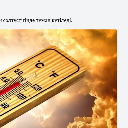
солтүстігінде тұман күтіледі.