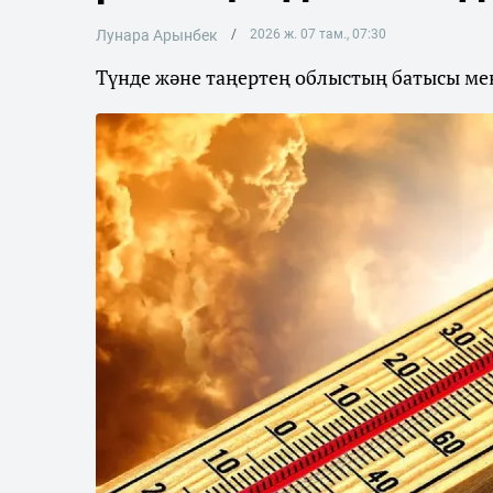
Лунара Арынбек
2026 ж. 07 там., 07:30
Түнде және таңертең облыстың батысы мен 