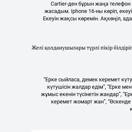
Cartier-ден бұрын жаңа телефон 
жасадым. Iphone 16-ны көріп, екеу
Екеуін жақсы көремін. Ақкөңіл, а
Желі қолданушылары түрлі пікір білдірі
“Ерке сыйласа, демек керемет күту
күтушісін жалдар едім”, “Ерке ме
жұмыс екенін түсінетін жандар”, “Е
керемет жомарт жан”, “Өскенде