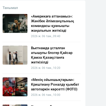
Танымал
«Америкаға аттанамыз»:
Жәнібек Әлімханұлының
командасы қуанышты
жаңалығын жеткізді
2026 ж. 06 там., 09:40
Вьетнамда ұсталған
атышулы блогер Қайсар
Қамза Қазақстанға
жеткізілді
2026 ж. 06 там., 10:20
«Менің ойыншықтарым»:
Криштиану Роналду қымбат
автопаркін көрсетті (ФОТО)
2026 ж. 06 там., 10:00