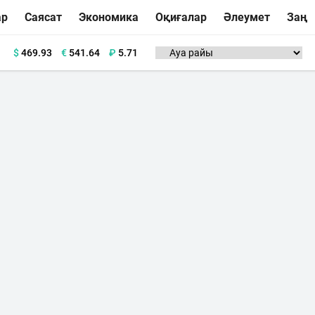
ар
Саясат
Экономика
Оқиғалар
Әлеумет
Заң
$
469.93
€
541.64
₽
5.71