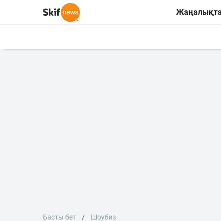
Жаңалықт
Басты бет
Шоубиз