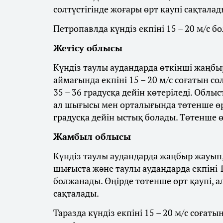
солтүстігінде жоғары өрт қаупі сақталад
Петропавлда күндіз екпіні 15 – 20 м/с бо
Жетісу облысы
Күндіз таулы аудандарда өткінші жаңбыр
аймағында екпіні 15 – 20 м/с соғатын со
35 – 36 градусқа дейін көтеріледі. Облы
ал шығысы мен орталығында төтенше өрт
градусқа дейін ыстық болады. Төтенше ө
Жамбыл облысы
Күндіз таулы аудандарда жаңбыр жауып, 
шығыста және таулы аудандарда екпіні 1
болжанады. Өңірде төтенше өрт қаупі, а
сақталады.
Таразда күндіз екпіні 15 – 20 м/с соғат