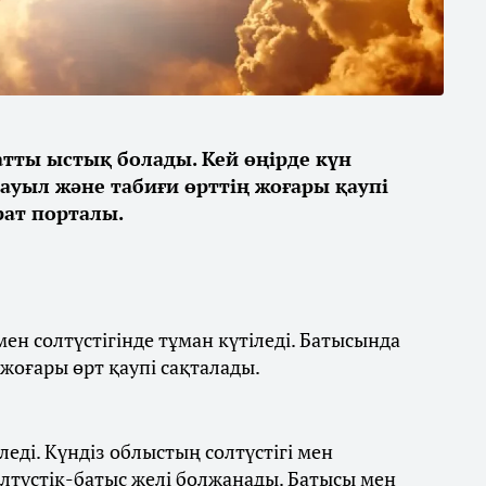
қатты ыстық болады. Кей өңірде күн
дауыл және табиғи өрттің жоғары қаупі
ат порталы.
ен солтүстігінде тұман күтіледі. Батысында
 жоғары өрт қаупі сақталады.
леді. Күндіз облыстың солтүстігі мен
олтүстік-батыс желі болжанады. Батысы мен