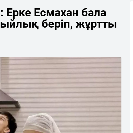
»: Ерке Есмахан бала
сыйлық беріп, жұртты