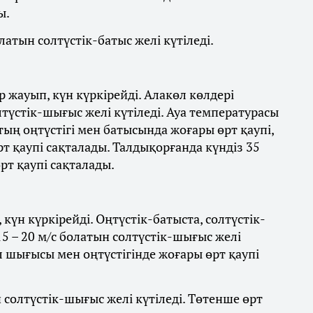
ы.
латын солтүстік-батыс желі күтіледі.
 жауып, күн күркірейді. Алакөл көлдері
лтүстік-шығыс желі күтіледі. Ауа температурасы
стың оңтүстігі мен батысында жоғары өрт қаупі,
 қаупі сақталады. Талдықорғанда күндіз 35
рт қаупі сақталады.
күн күркірейді. Оңтүстік-батыста, солтүстік-
5 – 20 м/с болатын солтүстік-шығыс желі
л шығысы мен оңтүстігінде жоғары өрт қаупі
ын солтүстік-шығыс желі күтіледі. Төтенше өрт