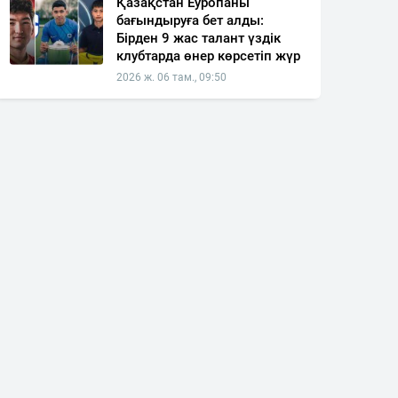
Қазақстан Еуропаны
бағындыруға бет алды:
Бірден 9 жас талант үздік
клубтарда өнер көрсетіп жүр
2026 ж. 06 там., 09:50