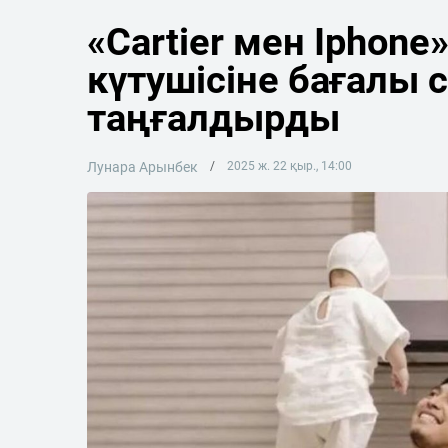
«Cartier мен Iphone
күтушісіне бағалы 
таңғалдырды
Лунара Арынбек
2025 ж. 22 қыр., 14:00