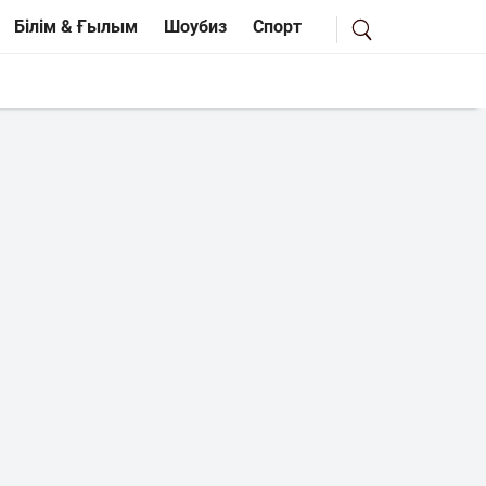
Білім & Ғылым
Шоубиз
Спорт