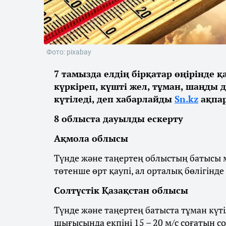
Фото: pixabay
7 тамызда елдің бірқатар өңірінде 
күркіреп, күшті жел, тұман, шаңды 
күтіледі, деп хабарлайды
Sn.kz
ақпар
8 облыста дауылды ескерту
Ақмола облысы
Түнде және таңертең облыстың батысы м
төтенше өрт қаупі, ал орталық бөлігінде
Солтүстік Қазақстан облысы
Түнде және таңертең батыста тұман күті
шығысында екпіні 15 – 20 м/с соғатын с