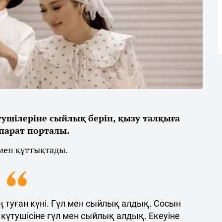
тушілеріне сыйлық беріп, қызу талқыға
парат порталы.
імен құттықтады.
ң туған күні. Гүл мен сыйлық алдық. Сосын
 күтушісіне гүл мен сыйлық алдық. Екеуіне