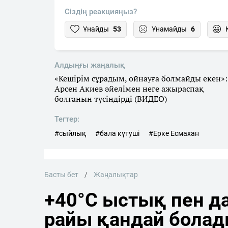
Сіздің реакцияңыз?
Ұнайды
53
Ұнамайды
6
Алдыңғы жаңалық
«Кешірім сұрадым, ойнауға болмайды екен»:
Арсен Акиев әйелімен неге ажыраспақ
болғанын түсіндірді (ВИДЕО)
Тегтер:
#сыйлық
#бала күтуші
#Ерке Есмаxан
Басты бет
Жаңалықтар
+40°C ыстық пен да
райы қандай бола