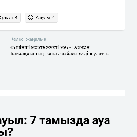
Күлкілі
4
Ашулы
4
Келесі жаңалық
«Үшінші мәрте жүкті ме?»: Айжан
Байзақованың жаңа жазбасы елді шулатты
уыл: 7 тамызда ауа
ды?