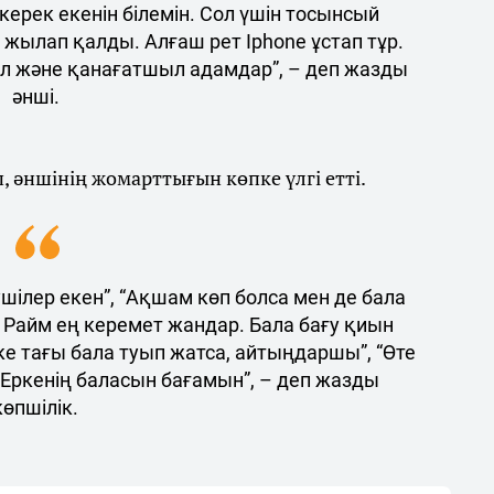
керек екенін білемін. Сол үшін тосынсый
і жылап қалды. Алғаш рет Iphone ұстап тұр.
дал және қанағатшыл адамдар”, – деп жазды
әнші.
п, әншінің жомарттығын көпке үлгі етті.
шілер екен”, “Ақшам көп болса мен де бала
н Райм ең керемет жандар. Бала бағу қиын
рке тағы бала туып жатса, айтыңдаршы”, “Өте
 Еркенің баласын бағамын”, – деп жазды
көпшілік.