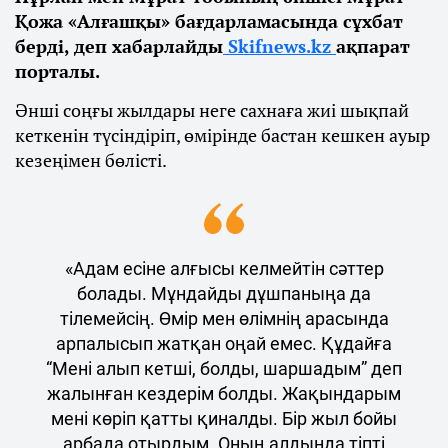
Қожа «Алғашқы» бағдарламасында сұхбат
берді, деп хабарлайды
Skifnews.kz
ақпарат
порталы.
Әнші соңғы жылдары неге сахнаға жиі шықпай
кеткенін түсіндіріп, өмірінде бастан кешкен ауыр
кезеңімен бөлісті.
«Адам есіне алғысы келмейтін сәттер
болады. Мұндайды дұшпаныңа да
тілемейсің. Өмір мен өлімнің арасында
арпалысып жатқан оңай емес. Құдайға
“Мені алып кетші, болды, шаршадым” деп
жалынған кездерім болды. Жақындарым
мені көріп қатты қиналды. Бір жыл бойы
арбада отырдым. Оның алдында тіпті