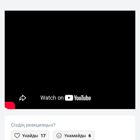
Сіздің реакцияңыз?
Ұнайды
17
Ұнамайды
6