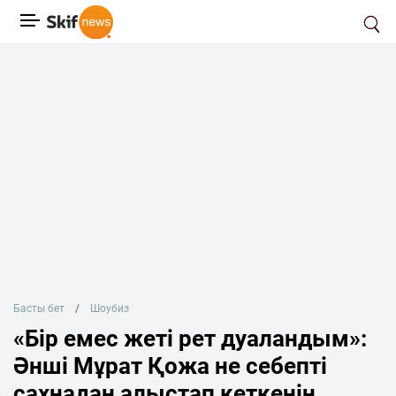
Басты бет
Шоубиз
«Бір емес жеті рет дуаландым»:
Әнші Мұрат Қожа не себепті
сахнадан алыстап кеткенін