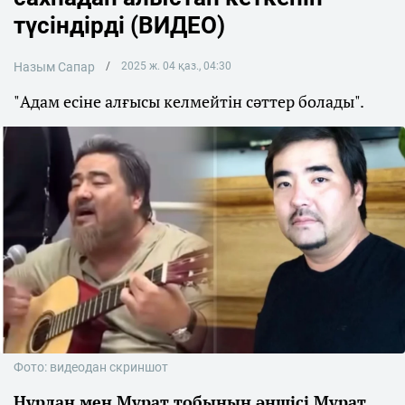
түсіндірді (ВИДЕО)
Назым Сапар
2025 ж. 04 қаз., 04:30
"Адам есіне алғысы келмейтін сәттер болады".
Фото: видеодан скриншот
Нұрлан мен Мұрат тобының әншісі Мұрат