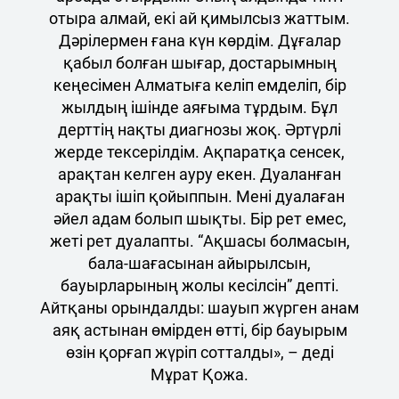
отыра алмай, екі ай қимылсыз жаттым.
Дәрілермен ғана күн көрдім. Дұғалар
қабыл болған шығар, достарымның
кеңесімен Алматыға келіп емделіп, бір
жылдың ішінде аяғыма тұрдым. Бұл
дерттің нақты диагнозы жоқ. Әртүрлі
жерде тексерілдім. Ақпаратқа сенсек,
арақтан келген ауру екен. Дуаланған
арақты ішіп қойыппын. Мені дуалаған
әйел адам болып шықты. Бір рет емес,
жеті рет дуалапты. “Ақшасы болмасын,
бала-шағасынан айырылсын,
бауырларының жолы кесілсін” депті.
Айтқаны орындалды: шауып жүрген анам
аяқ астынан өмірден өтті, бір бауырым
өзін қорғап жүріп сотталды», – деді
Мұрат Қожа.