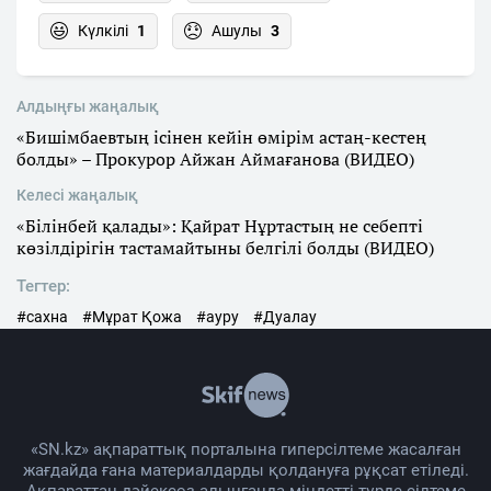
Күлкілі
1
Ашулы
3
Алдыңғы жаңалық
«Бишімбаевтың ісінен кейін өмірім астаң-кестең
болды» – Прокурор Айжан Аймағанова (ВИДЕО)
Келесі жаңалық
«Білінбей қалады»: Қайрат Нұртастың не себепті
көзілдірігін тастамайтыны белгілі болды (ВИДЕО)
Тегтер:
#сахна
#Мұрат Қожа
#ауру
#Дуалау
«SN.kz» ақпараттық порталына гиперсілтеме жасалған
жағдайда ғана материалдарды қолдануға рұқсат етіледі.
Ақпараттан дәйексөз алынғанда міндетті түрде сілтеме