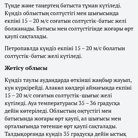
Түнде және таңертең батыста тұман күтіледі.
Күндіз облыстың солтүстігі мен шығысында
екпіні 15 – 20 м/с соғатын солтүстік-батыс желі
болжанады. Батысы мен солтүстігінде жоғары өрт
қаупі сақталады.
Петропавлда күндіз екпіні 15 – 20 м/с болатын
солтүстік-батыс желі күтіледі.
Жетісу облысы
Күндіз таулы аудандарда өткінші жаңбыр жауып,
күн күркірейді. Алакөл көлдері аймағында екпіні
15 – 20 м/с соғатын солтүстік-шығыс желі
күтіледі. Ауа температурасы 35 – 36 градусқа
дейін көтеріледі. Облыстың оңтүстігі мен
батысында жоғары өрт қаупі, ал шығысы мен
орталығында төтенше өрт қаупі сақталады.
Талдықорғанда күндіз 35 градусқа дейін ыстық