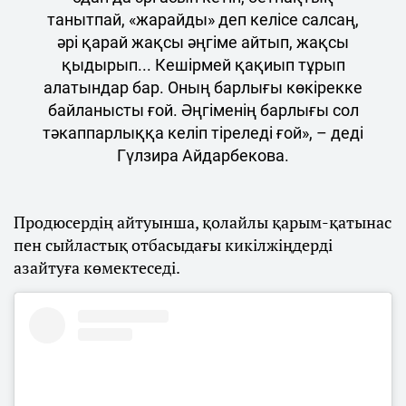
танытпай, «жарайды» деп келісе салсаң,
әрі қарай жақсы әңгіме айтып, жақсы
қыдырып... Кешірмей қақиып тұрып
алатындар бар. Оның барлығы көкірекке
байланысты ғой. Әңгіменің барлығы сол
тәкаппарлыққа келіп тіреледі ғой», – деді
Гүлзира Айдарбекова.
Продюсердің айтуынша, қолайлы қарым-қатынас
пен сыйластық отбасыдағы кикілжіңдерді
азайтуға көмектеседі.