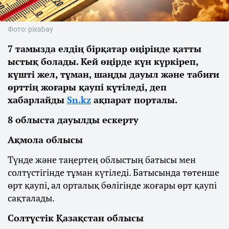
Фото: pixabay
7 тамызда елдің бірқатар өңірінде қатты
ыстық болады. Кей өңірде күн күркіреп,
күшті жел, тұман, шаңды дауыл және табиғи
өрттің жоғары қаупі күтіледі, деп
хабарлайды
Sn.kz
ақпарат порталы.
8 облыста дауылды ескерту
Ақмола облысы
Түнде және таңертең облыстың батысы мен
солтүстігінде тұман күтіледі. Батысында төтенше
өрт қаупі, ал орталық бөлігінде жоғары өрт қаупі
сақталады.
Солтүстік Қазақстан облысы