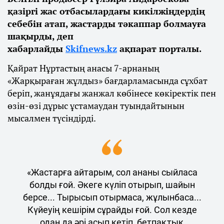
қазіргі жас отбасылардағы кикілжіңдердің
себебін атап, жастарды тәкаппар болмауға
шақырды, деп
хабарлайды
Skifnews.kz
ақпарат порталы.
Қайрат Нұртастың анасы 7-арнаның
«Жарқыраған жұлдыз» бағдарламасында сұхбат
беріп, жанұядағы жанжал көбінесе көкіректік пен
өзін-өзі дұрыс ұстамаудан туындайтынын
мысалмен түсіндірді.
«Жастарға айтарым, сол ананы сыйласа
болды ғой. Әкеге күліп отырып, шайын
берсе... Тырысып отырмаса, жұлынбаса...
Күйеуің кешірім сұрайды ғой. Сол кезде
одан да әрі асып кетіп, бетпақтық