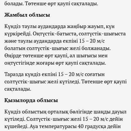
болады. Төтенше өрт қаупі сақталады.
Жамбыл облысы
Күндіз таулы аудандарда жаңбыр жауып, күн
күркірейді. Оңтүстік-батыста, солтүстік-шығыста
және таулы аудандарда екпіні 15 – 20 м/с
болатын солтүстік-шығыс желі болжанады.
Өңірде төтенше өрт қаупі, ал шығысы мен
оңтүстігінде жоғары өрт қаупі сақталады.
Таразда күндіз екпіні 15 – 20 м/с соғатын
солтүстік-шығыс желі күтіледі. Төтенше өрт қаупі
сақталады.
Қызылорда облысы
Күндіз облыстың орталық бөлігінде шаңды дауыл
күтіледі. Солтүстік-шығыс желі 15 – 20 м/с дейін
күшейеді. Ауа температурасы 40 градусқа дейін