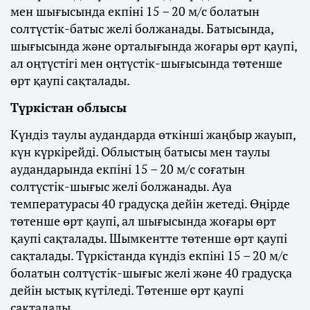
мен шығысында екпіні 15 – 20 м/с болатын
солтүстік-батыс желі болжанады. Батысында,
шығысында және орталығында жоғары өрт қаупі,
ал оңтүстігі мен оңтүстік-шығысында төтенше
өрт қаупі сақталады.
Түркістан облысы
Күндіз таулы аудандарда өткінші жаңбыр жауып,
күн күркірейді. Облыстың батысы мен таулы
аудандарында екпіні 15 – 20 м/с соғатын
солтүстік-шығыс желі болжанады. Ауа
температурасы 40 градусқа дейін жетеді. Өңірде
төтенше өрт қаупі, ал шығысында жоғары өрт
қаупі сақталады. Шымкентте төтенше өрт қаупі
сақталады. Түркістанда күндіз екпіні 15 – 20 м/с
болатын солтүстік-шығыс желі және 40 градусқа
дейін ыстық күтіледі. Төтенше өрт қаупі
сақталады.