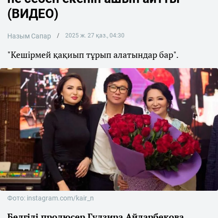
(ВИДЕО)
Назым Сапар
2025 ж. 27 қаз., 04:30
"Кешірмей қақиып тұрып алатындар бар".
Фото: instagram.com/kair_n
Белгілі продюсер Гүлзира Айдарбекова