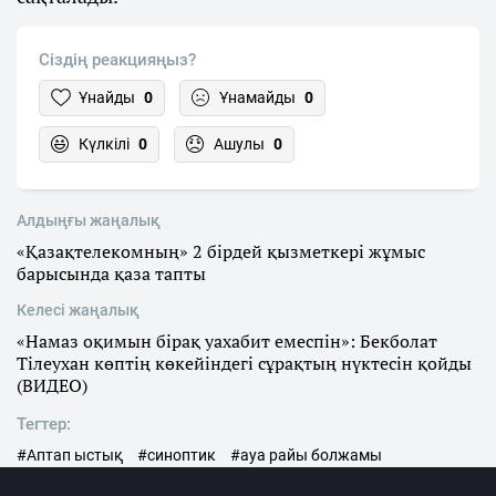
Сіздің реакцияңыз?
Ұнайды
0
Ұнамайды
0
Күлкілі
0
Ашулы
0
Алдыңғы жаңалық
«Қазақтелекомның» 2 бірдей қызметкері жұмыс
барысында қаза тапты
Келесі жаңалық
«Намаз оқимын бірақ уахабит емеспін»: Бекболат
Тілеухан көптің көкейіндегі сұрақтың нүктесін қойды
(ВИДЕО)
Тегтер:
#Аптап ыстық
#синоптик
#ауа райы болжамы