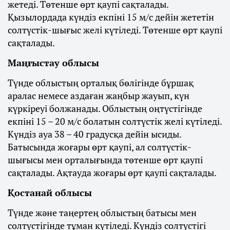
жетеді. Төтенше өрт қаупі сақталады.
Қызылордада күндіз екпіні 15 м/с дейін жететін
солтүстік-шығыс желі күтіледі. Төтенше өрт қаупі
сақталады.
Маңғыстау облысы
Түнде облыстың орталық бөлігінде бұршақ
аралас немесе аздаған жаңбыр жауып, күн
күркіреуі болжанады. Облыстың оңтүстігінде
екпіні 15 – 20 м/с болатын солтүстік желі күтіледі.
Күндіз ауа 38 – 40 градусқа дейін ысиды.
Батысында жоғары өрт қаупі, ал солтүстік-
шығысы мен орталығында төтенше өрт қаупі
сақталады. Ақтауда жоғары өрт қаупі сақталады.
Қостанай облысы
Түнде және таңертең облыстың батысы мен
солтүстігінде тұман күтіледі. Күндіз солтүстігі