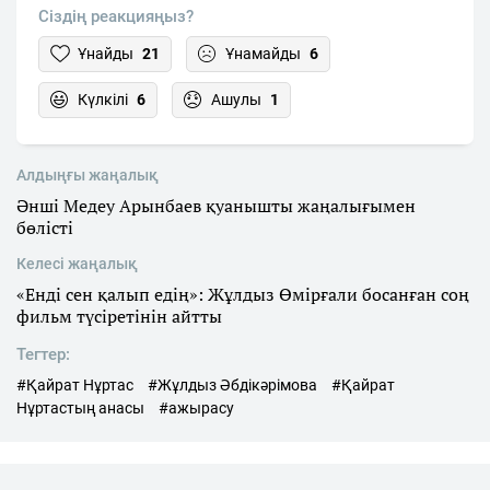
Сіздің реакцияңыз?
Ұнайды
21
Ұнамайды
6
Күлкілі
6
Ашулы
1
Алдыңғы жаңалық
Әнші Медеу Арынбаев қуанышты жаңалығымен
бөлісті
Келесі жаңалық
«Енді сен қалып едің»: Жұлдыз Өмірғали босанған соң
фильм түсіретінін айтты
Тегтер:
#Қайрат Нұртас
#Жұлдыз Әбдікәрімова
#Қайрат
Нұртастың анасы
#ажырасу