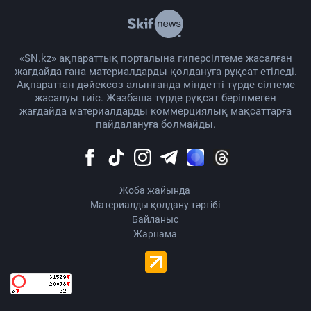
«SN.kz» ақпараттық порталына гиперсілтеме жасалған
жағдайда ғана материалдарды қолдануға рұқсат етіледі.
Ақпараттан дәйексөз алынғанда міндетті түрде сілтеме
жасалуы тиіс. Жазбаша түрде рұқсат берілмеген
жағдайда материалдарды коммерциялық мақсаттарға
пайдалануға болмайды.
Жоба жайында
Материалды қолдану тәртібі
Байланыс
Жарнама