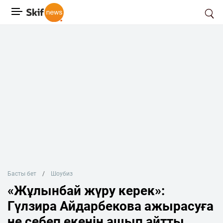
Басты бет
Шоубиз
«Жұлынбай жүру керек»:
Гүлзира Айдарбекова ажырасуға
не себеп екенін ашып айтты