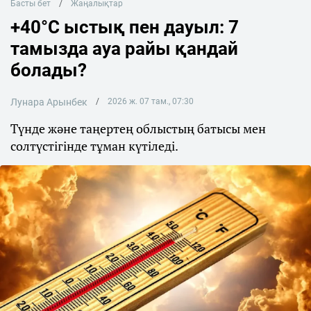
Басты бет
Жаңалықтар
+40°C ыстық пен дауыл: 7
тамызда ауа райы қандай
болады?
Лунара Арынбек
2026 ж. 07 там., 07:30
Түнде және таңертең облыстың батысы мен
солтүстігінде тұман күтіледі.