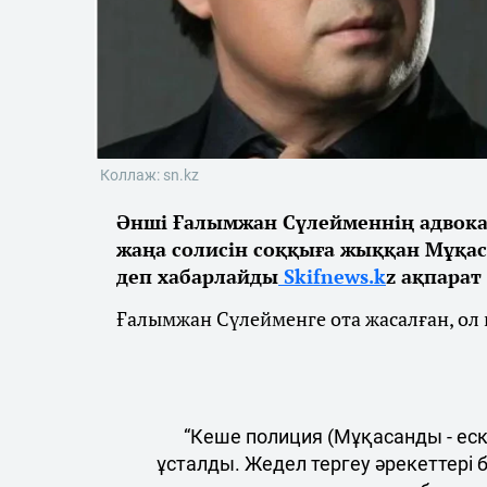
Коллаж: sn.kz
Әнші Ғалымжан Сүлейменнің адвок
жаңа солисін соққыға жыққан Мұқас
деп хабарлайды
Skifnews.k
z ақпарат
Ғалымжан Сүлейменге ота жасалған, ол 
“Кеше полиция (Мұқасанды - еск.
ұсталды. Жедел тергеу әрекеттері