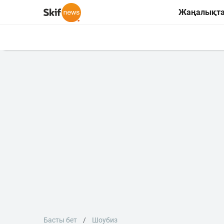
Жаңалықт
Басты бет
Шоубиз