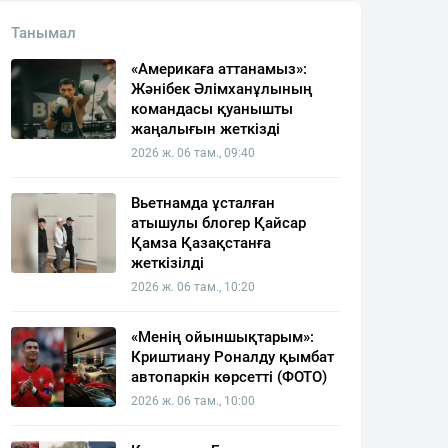
Танымал
«Америкаға аттанамыз»:
Жәнібек Әлімханұлының
командасы қуанышты
жаңалығын жеткізді
2026 ж. 06 там., 09:40
Вьетнамда ұсталған
атышулы блогер Қайсар
Қамза Қазақстанға
жеткізілді
2026 ж. 06 там., 10:20
«Менің ойыншықтарым»:
Криштиану Роналду қымбат
автопаркін көрсетті (ФОТО)
2026 ж. 06 там., 10:00