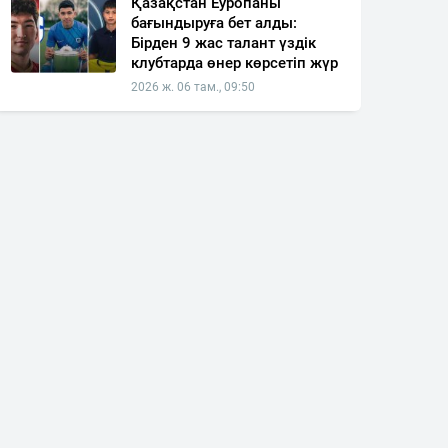
Қазақстан Еуропаны
бағындыруға бет алды:
Бірден 9 жас талант үздік
клубтарда өнер көрсетіп жүр
2026 ж. 06 там., 09:50