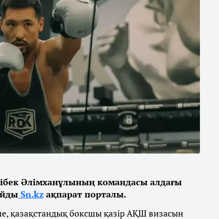
ібек Әлімханұлының командасы алдағы
айды
Sn.kz
ақпарат порталы.
ше, қазақстандық боксшы қазір АҚШ визасын