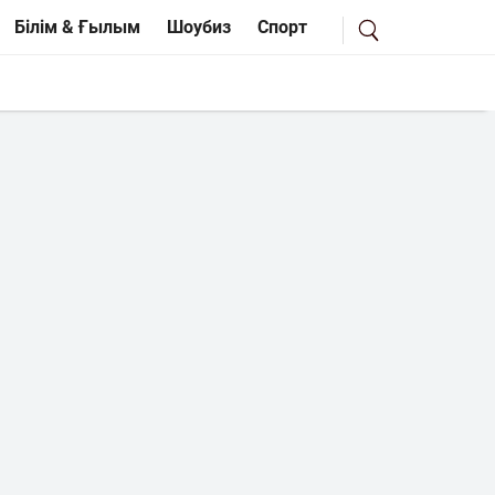
Білім & Ғылым
Шоубиз
Спорт