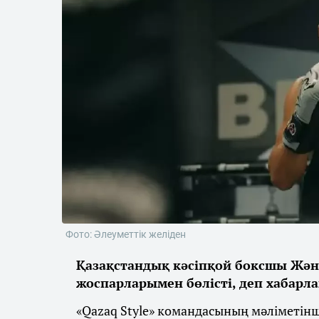
Фото: Әлеуметтік желіден
Қазақстандық кәсіпқой боксшы Жән
жоспарларымен бөлісті, деп хабарл
«Qazaq Style» командасының мәліметін