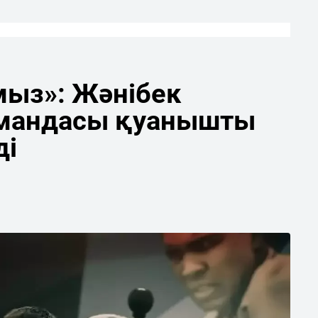
мыз»: Жәнібек
мандасы қуанышты
ді