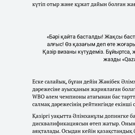
күтіп отыр және құжат дайын болған жа
«Бәрі қайта басталды! Жақсы бас
алғыс! Өз қазағым деп өте жоғар
Қазір визаны күтудеміз. Бұйыртса,
жазды «Qaza
Еске салайық, бұған дейін Жәнібек Әлім
дәрежесіне ауысқанын жариялаған бола
WBO әлем чемпионы атағынан бас тарт
салмақ дәрежесінің рейтингінде екінші
Қазіргі уақытта Әлімханұлы допингке 
дисквалификациясын өтеп жатыр. Оның
аяқталады. Осыдан кейін қазақстандық