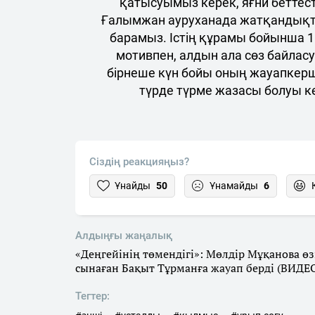
қатысуымыз керек, яғни беттесті
Ғалымжан ауруханада жатқандықта
барамыз. Істің құрамы бойынша 10
мотивпен, алдын ала сөз байласу
бірнеше күн бойы оның жауапкерші
түрде түрме жазасы болуы кере
Сіздің реакцияңыз?
Ұнайды
50
Ұнамайды
6
Алдыңғы жаңалық
«Деңгейінің төмендігі»: Мөлдір Мұқанова өз
сынаған Бақыт Тұрманға жауап берді (ВИДЕ
Тегтер: