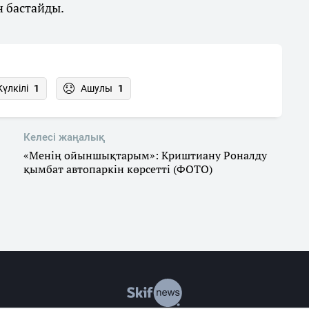
н бастайды.
Күлкілі
1
Ашулы
1
Келесі жаңалық
«Менің ойыншықтарым»: Криштиану Роналду
қымбат автопаркін көрсетті (ФОТО)