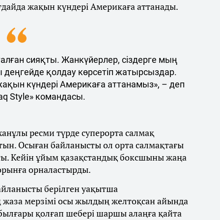
ғдайда жақын күндері Америкаға аттанады.
талған сияқты. Жанкүйерлер, сіздерге мың
ы деңгейде қолдау көрсетіп жатырсыздар.
 жақын күндері Америкаға аттанамыз», – деп
q Style» командасы.
ханұлы ресми түрде суперорта салмақ
тын. Осыған байланысты ол орта салмақтағы
ты. Кейін ұйым қазақстандық боксшыны жаңа
 орынға орналастырды.
байланысты берілген уақытша
 жаза мерзімі осы жылдың желтоқсан айында
 былғары қолғап шебері шаршы алаңға қайта