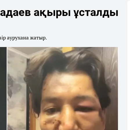
задаев ақыры ұсталды
ір аурухана жатыр.