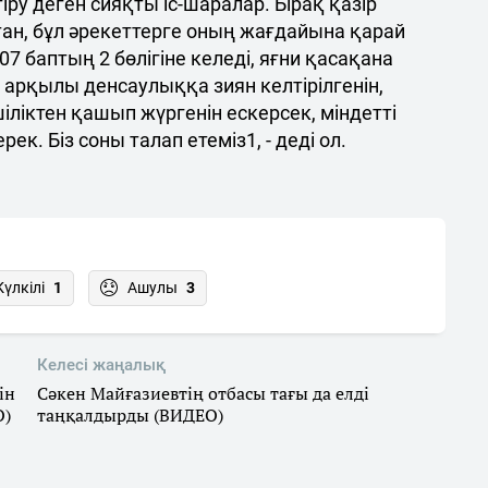
ру деген сияқты іс-шаралар. Бірақ қазір
н, бұл әрекеттерге оның жағдайына қарай
7 баптың 2 бөлігіне келеді, яғни қасақана
 арқылы денсаулыққа зиян келтірілгенін,
ліктен қашып жүргенін ескерсек, міндетті
к. Біз соны талап етеміз1, - деді ол.
Күлкілі
1
Ашулы
3
Келесі жаңалық
ін
Сәкен Майғазиевтің отбасы тағы да елді
О)
таңқалдырды (ВИДЕО)