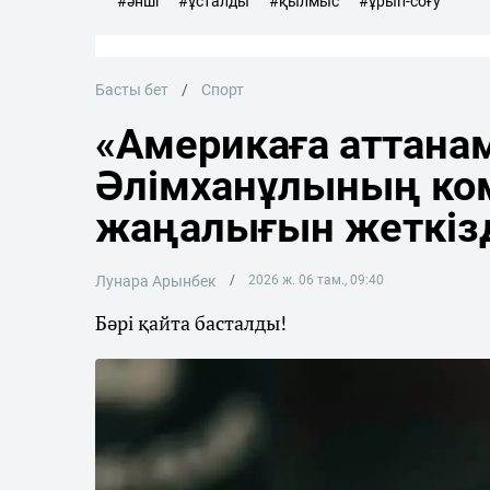
#әнші
#ұсталды
#қылмыс
#ұрып-соғу
Басты бет
Спорт
«Америкаға аттана
Әлімханұлының ко
жаңалығын жеткіз
Лунара Арынбек
2026 ж. 06 там., 09:40
Бәрі қайта басталды!