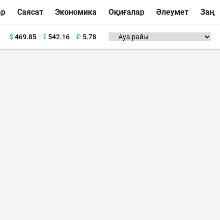
ар
Саясат
Экономика
Оқиғалар
Әлеумет
Заң
$
469.85
€
542.16
₽
5.78