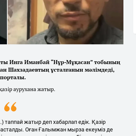
аты Инга Иманбай “Нұр-Мұқасан” тобының
ан Шахзадаевтың ұсталғанын мәлімдеді,
 порталы.
қазір аурухана жатыр.
) таппай жатыр деп хабарлап едік. Қазір
 басталды. Оған Ғалымжан мырза екеуміз де