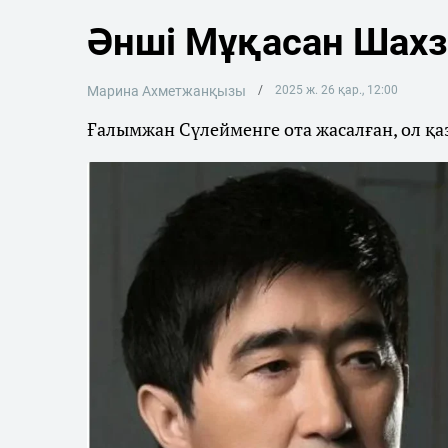
Әнші Мұқасан Шах
Марина Ахметжанқызы
2025 ж. 26 қар., 12:00
Ғалымжан Сүлейменге ота жасалған, ол қаз