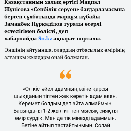
Қазақстанның халық әртісі Мақпал
Жүнісова «Сенбілік серуен» бағдарламасына
берген сұхбатында марқұм жұбайы
Заманбек Нұрқаділов туралы әсерлі
естелігімен бөлісті, деп
хабарлайды
S
n.kz
ақпарат порталы.
Әншінің айтуынша, олардың отбасылық өмірінің
алғашқы жылдары оңай болмаған.
«Ол кісі әйел адамның өзіне қарсы
шыққанын тіптен жек көретін адам екен.
Керемет болдым деп айта алмаймын.
Басындағы 1-2 жыл ит пен мысық сияқты
өмір сүрдік. Мен де тік мінезді адаммын.
Бетіне айтып тастайтынмын. Солай