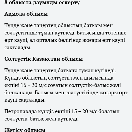
8 облыста дауылды ескерту
Ақмола облысы
Түнде және таңертең облыстың батысы мен
солтүстігінде тұман күтіледі. Батысында төтенше
өрт қаупі, ал орталық бөлігінде жоғары өрт қаупі
сақталады.
Солтүстік Қазақстан облысы
Түнде және таңертең батыста тұман күтіледі.
Күндіз облыстың солтүстігі мен шығысында
екпіні 15 – 20 м/с соғатын солтүстік-батыс желі
болжанады. Батысы мен солтүстігінде жоғары өрт
қаупі сақталады.
Петропавлда күндіз екпіні 15 – 20 м/с болатын
солтүстік-батыс желі күтіледі.
Жетісу облысы