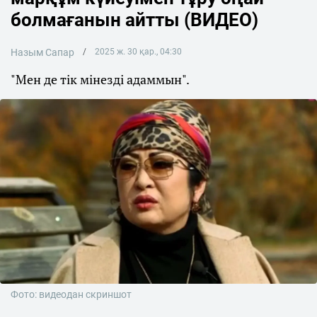
болмағанын айтты (ВИДЕО)
Назым Сапар
2025 ж. 30 қар., 04:30
"Мен де тік мінезді адаммын".
Фото: видеодан скриншот