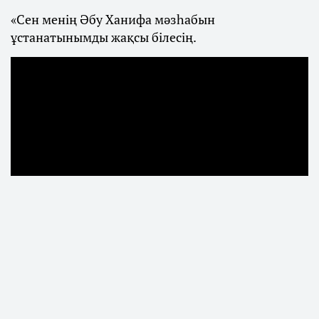
«Сен менің Әбу Ханифа мәзһабын
ұстанатынымды жақсы білесің.
Қаңтар оқиғасынан кейін көпшілік
назарынан тыс қалған Мәжілістің бұрынғы
депутаты Бекболат Тілеухан журналист
Аман Тасығанға берген сұхбатында қоғамда
жиі талқыланатын діни көзқарасына