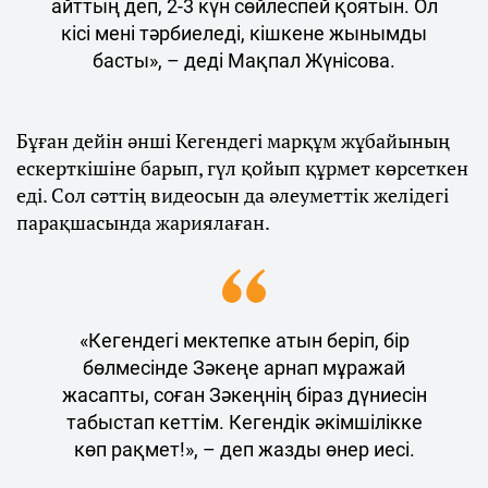
айттың деп, 2-3 күн сөйлеспей қоятын. Ол
кісі мені тәрбиеледі, кішкене жынымды
басты», – деді Мақпал Жүнісова.
Бұған дейін әнші Кегендегі марқұм жұбайының
ескерткішіне барып, гүл қойып құрмет көрсеткен
еді. Сол сәттің видеосын да әлеуметтік желідегі
парақшасында жариялаған.
«Кегендегі мектепке атын беріп, бір
бөлмесінде Зәкеңе арнап мұражай
жасапты, соған Зәкеңнің біраз дүниесін
табыстап кеттім. Кегендік әкімшілікке
көп рақмет!», – деп жазды өнер иесі.