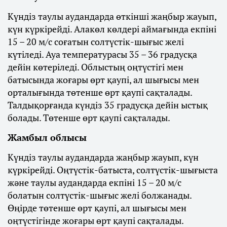
Күндіз таулы аудандарда өткінші жаңбыр жауып,
күн күркірейді. Алакөл көлдері аймағында екпіні
15 – 20 м/с соғатын солтүстік-шығыс желі
күтіледі. Ауа температурасы 35 – 36 градусқа
дейін көтеріледі. Облыстың оңтүстігі мен
батысында жоғары өрт қаупі, ал шығысы мен
орталығында төтенше өрт қаупі сақталады.
Талдықорғанда күндіз 35 градусқа дейін ыстық
болады. Төтенше өрт қаупі сақталады.
Жамбыл облысы
Күндіз таулы аудандарда жаңбыр жауып, күн
күркірейді. Оңтүстік-батыста, солтүстік-шығыста
және таулы аудандарда екпіні 15 – 20 м/с
болатын солтүстік-шығыс желі болжанады.
Өңірде төтенше өрт қаупі, ал шығысы мен
оңтүстігінде жоғары өрт қаупі сақталады.