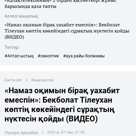
барысында қаза тапты
Келесі жаңалық
«Намаз оқимын бірақ уахабит емеспін»: Бекболат
Тілеухан көптің көкейіндегі сұрақтың нүктесін қойды
(ВИДЕО)
Тегтер:
#Аптап ыстық
#синоптик
#ауа райы болжамы
Басты бет
Жаңалықтар
«Намаз оқимын бірақ уахабит
емеспін»: Бекболат Тілеухан
көптің көкейіндегі сұрақтың
нүктесін қойды (ВИДЕО)
Лунара Арынбек
2026 ж. 07 там., 01:30