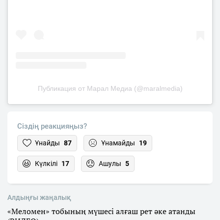
Публикация от Марал Медиа (@maralmedia)
Сіздің реакцияңыз?
Ұнайды
87
Ұнамайды
19
Күлкілі
17
Ашулы
5
Алдыңғы жаңалық
«Меломен» тобының мүшесі алғаш рет әке атанды