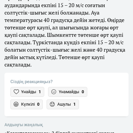
аудандарында екпіні 15 – 20 м/с соғатын
солтүстік-шығыс желі болжанады. Ауа
температурасы 40 градусқа дейін жетеді. Өңірде
төтенше өрт қаупі, ал шығысында жоғары өрт
қаупі сақталады. Шымкентте төтенше өрт қаупі
сақталады. Түркістанда күндіз екпіні 15 – 20 м/с
болатын солтүстік-шығыс желі және 40 градусқа
дейін ыстық күтіледі. Төтенше өрт қаупі
сақталады.
Сіздің реакцияңыз?
Ұнайды
1
Ұнамайды
0
Күлкілі
0
Ашулы
1
Алдыңғы жаңалық
«Қазақтелекомның» 2 бірдей қызметкері жұмыс