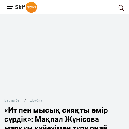
Басты бет
Шоубиз
«Ит пен мысық сияқты өмір
сүрдік»: Мақпал Жүнісова
марқұм күйеуімен тұру оңай