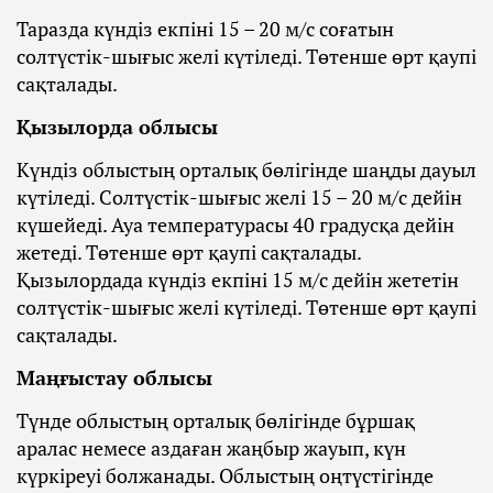
Таразда күндіз екпіні 15 – 20 м/с соғатын
солтүстік-шығыс желі күтіледі. Төтенше өрт қаупі
сақталады.
Қызылорда облысы
Күндіз облыстың орталық бөлігінде шаңды дауыл
күтіледі. Солтүстік-шығыс желі 15 – 20 м/с дейін
күшейеді. Ауа температурасы 40 градусқа дейін
жетеді. Төтенше өрт қаупі сақталады.
Қызылордада күндіз екпіні 15 м/с дейін жететін
солтүстік-шығыс желі күтіледі. Төтенше өрт қаупі
сақталады.
Маңғыстау облысы
Түнде облыстың орталық бөлігінде бұршақ
аралас немесе аздаған жаңбыр жауып, күн
күркіреуі болжанады. Облыстың оңтүстігінде