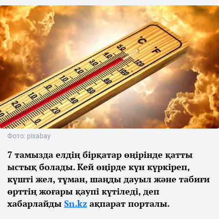
Фото: pixabay
7 тамызда елдің бірқатар өңірінде қатты
ыстық болады. Кей өңірде күн күркіреп,
күшті жел, тұман, шаңды дауыл және табиғи
өрттің жоғары қаупі күтіледі, деп
хабарлайды
Sn.kz
ақпарат порталы.