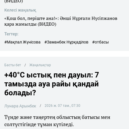
(ВИДЕО)
Келесі жаңалық
«Қош бол, періште ана!»: Әнші Нұрғали Нүсіпжанов
қара жамылды (ВИДЕО)
Тегтер:
#Мақпал Жүнісова
#Заманбек Нұрқаділов
#отбасы
Басты бет
Жаңалықтар
+40°C ыстық пен дауыл: 7
тамызда ауа райы қандай
болады?
Лунара Арынбек
2026 ж. 07 там., 07:30
Түнде және таңертең облыстың батысы мен
солтүстігінде тұман күтіледі.