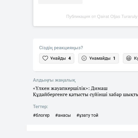
Публикация от Qairat Oljas Turarul
Сіздің реакцияңыз?
Ұнайды
4
Ұнамайды
1
К
Алдыңғы жаңалық
«Үлкен жауапкершілік»: Димаш
Құдайбергенге қатысты сүйінші хабар шықт
Тегтер:
#блогер
#анасы
#ұзату той