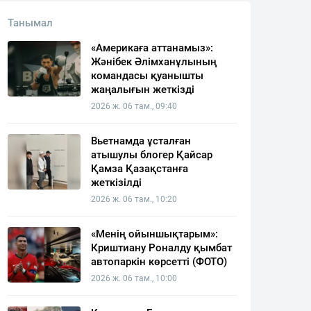
Танымал
«Америкаға аттанамыз»:
Жәнібек Әлімханұлының
командасы қуанышты
жаңалығын жеткізді
2026 ж. 06 там., 09:40
Вьетнамда ұсталған
атышулы блогер Қайсар
Қамза Қазақстанға
жеткізілді
2026 ж. 06 там., 10:20
«Менің ойыншықтарым»:
Криштиану Роналду қымбат
автопаркін көрсетті (ФОТО)
2026 ж. 06 там., 10:00