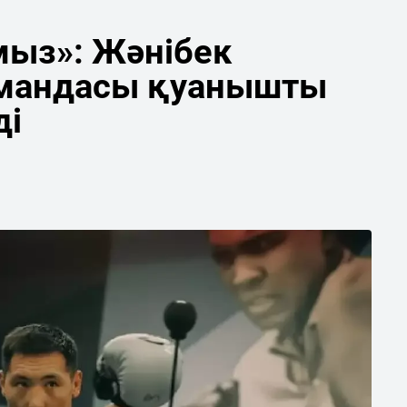
мыз»: Жәнібек
мандасы қуанышты
ді