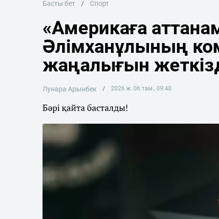
Басты бет
Спорт
«Америкаға аттана
Әлімханұлының ко
жаңалығын жеткіз
Лунара Арынбек
2026 ж. 06 там., 09:40
Бәрі қайта басталды!