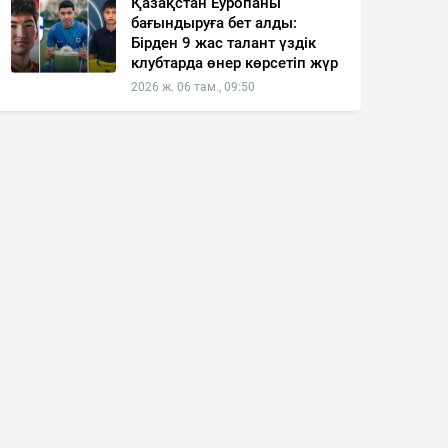
Қазақстан Еуропаны
бағындыруға бет алды:
Бірден 9 жас талант үздік
клубтарда өнер көрсетіп жүр
2026 ж. 06 там., 09:50