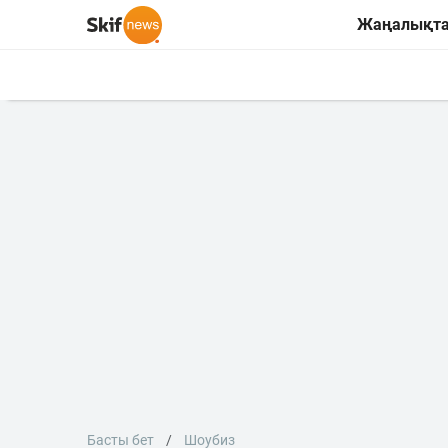
Жаңалықт
Басты бет
Шоубиз