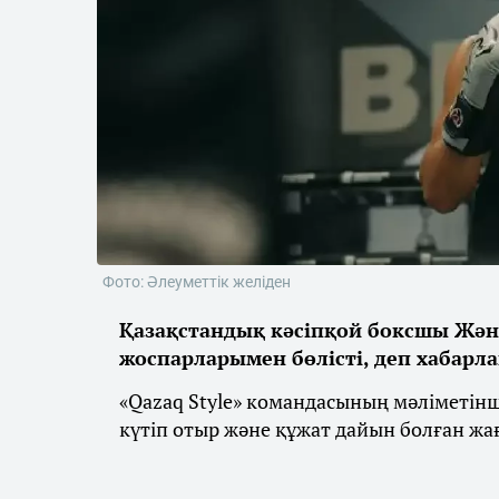
Фото: Әлеуметтік желіден
Қазақстандық кәсіпқой боксшы Жән
жоспарларымен бөлісті, деп хабарл
«Qazaq Style» командасының мәліметін
күтіп отыр және құжат дайын болған жа