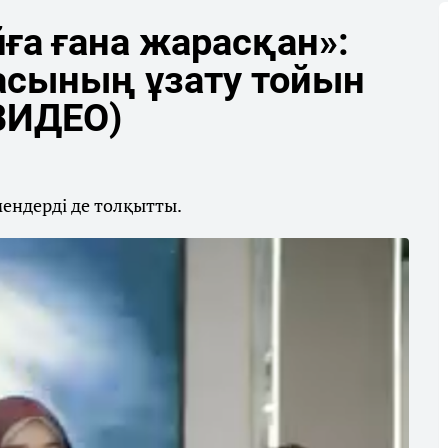
а ғана жарасқан»:
асының ұзату тойын
(ВИДЕО)
мендерді де толқытты.