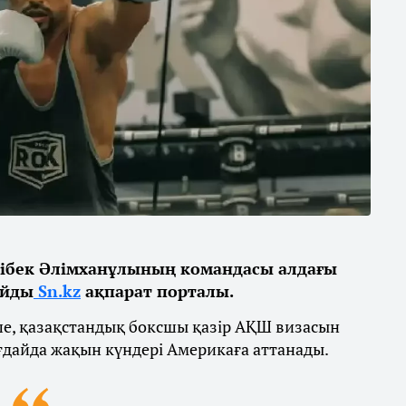
ібек Әлімханұлының командасы алдағы
айды
Sn.kz
ақпарат порталы.
ше, қазақстандық боксшы қазір АҚШ визасын
ғдайда жақын күндері Америкаға аттанады.