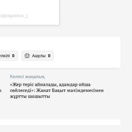
y (@oljaskhan_)
үлкілі
0
Ашулы
0
Келесі жаңалық
«Жер теріс айналады, адамдар ойша
ы
сөйлеседі»: Жанат Бақыт мәлімдемесімен
жұртты шошытты