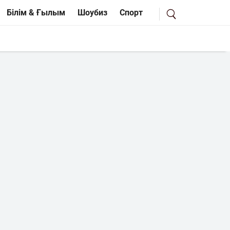
Білім & Ғылым
Шоубиз
Спорт