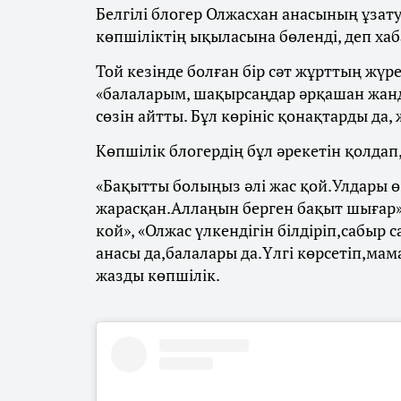
Белгілі блогер Олжасхан анасының ұзату
көпшіліктің ықыласына бөленді, деп х
Той кезінде болған бір сәт жұрттың жүре
«балаларым, шақырсаңдар әрқашан жан
сөзін айтты. Бұл көрініс қонақтарды да,
Көпшілік блогердің бұл әрекетін қолдап
«Бақытты болыңыз әлі жас қой.Улдары 
жарасқан.Аллаңын берген бақыт шығар»,
кой», «Олжас үлкендігін білдіріп,сабыр 
анасы да,балалары да.Үлгі көрсетіп,ма
жазды көпшілік.