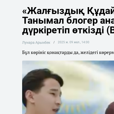
«Жалғыздық Құдайғ
Танымал блогер ан
дүркіретіп өткізді 
Лунара Арынбек
2025 ж. 09 жел., 14:00
Бұл көрініс қонақтарды да, желідегі көрер