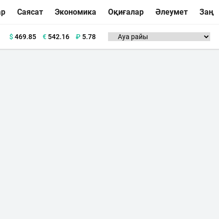
ар
Саясат
Экономика
Оқиғалар
Әлеумет
Заң
$
469.85
€
542.16
₽
5.78