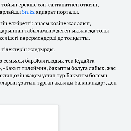
 тойын ерекше сән-салтанатпен өткізіп,
абарлайды
Sn.kz
ақпарат порталы.
гін елжіретті: анасы көзіне жас алып,
дарыңнан табыламын» деген ықыласқа толы
 желідегі көрермендерді де толқытты.
, тілектерін жаудырды.
өз семьясы бар.Жалғыздық тек Құдайға
 «Бакыт тилеймин, бакытты болуга лайык, жас
сақтап,өзін жақсы ұстап тұр.Бақытты болсын
маларын ұзатып тұрған ақылды балапандар», деп