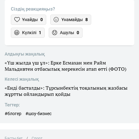
Сіздің реакцияңыз?
Ұнайды
0
Ұнамайды
8
Күлкілі
1
Ашулы
0
Алдыңғы жаңалық
«Үш жылда үш ұл»: Ерке Есмахан мен Райм
Мальдивтен отбасылық мерекесін атап өтті (ФОТО)
Келесі жаңалық
«Енді басталды»: Тұрсынбектің тоқалының жазбасы
жұртты ойландырып қойды
Тегтер:
#блогер
#шоу-бизнес
Басты бет
Спорт