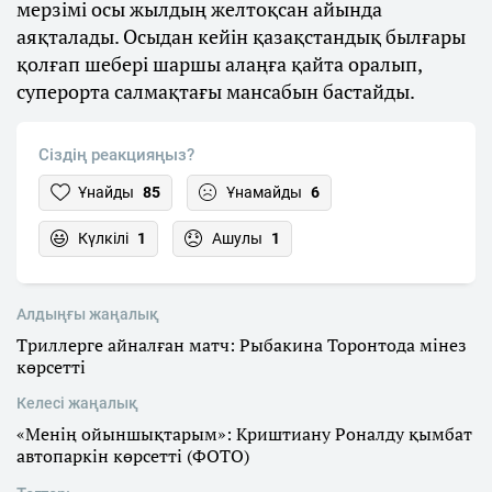
мерзімі осы жылдың желтоқсан айында
аяқталады. Осыдан кейін қазақстандық былғары
қолғап шебері шаршы алаңға қайта оралып,
суперорта салмақтағы мансабын бастайды.
Сіздің реакцияңыз?
Ұнайды
85
Ұнамайды
6
Күлкілі
1
Ашулы
1
Алдыңғы жаңалық
Триллерге айналған матч: Рыбакина Торонтода мінез
көрсетті
Келесі жаңалық
«Менің ойыншықтарым»: Криштиану Роналду қымбат
автопаркін көрсетті (ФОТО)