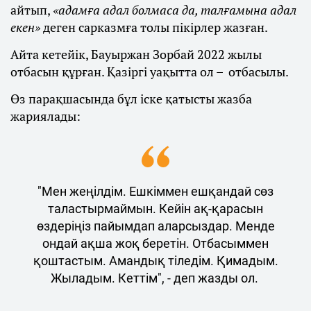
айтып,
«адамға адал болмаса да, талғамына адал
екен»
деген сарказмға толы пікірлер жазған.
Айта кетейік, Бауыржан Зорбай 2022 жылы
отбасын құрған. Қазіргі уақытта ол – отбасылы.
Өз парақшасында бұл іске қатысты жазба
жариялады:
"Мен жеңілдім. Ешкіммен ешқандай сөз
таластырмаймын. Кейін ақ-қарасын
өздеріңіз пайымдап аларсыздар. Менде
ондай ақша жоқ беретін. Отбасыммен
қоштастым. Амандық тіледім. Қимадым.
Жыладым. Кеттім", - деп жазды ол.