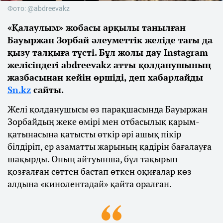
Фото: @abdreevakz
«Қалаулым» жобасы арқылы танылған
Бауыржан Зорбай әлеуметтік желіде тағы да
қызу талқыға түсті. Бұл жолы дау Instagram
желісіндегі abdreevakz атты қолданушының
жазбасынан кейін өршіді, деп хабарлайды
Sn.kz
сайты.
Желі қолданушысы өз парақшасында Бауыржан
Зорбайдың жеке өмірі мен отбасылық қарым-
қатынасына қатысты өткір әрі ашық пікір
білдіріп, ер азаматты жарының қадірін бағалауға
шақырды. Оның айтуынша, бұл тақырып
қозғалған сәттен бастап өткен оқиғалар көз
алдына «кинолентадай» қайта оралған.