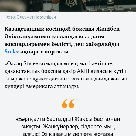
Фото: Әлеуметтік желіден
Қазақстандық кәсіпқой боксшы Жәнібек
Әлімханұлының командасы алдағы
жоспарларымен бөлісті, деп хабарлайды
Sn.kz
ақпарат порталы.
«Qazaq Style» командасының мәліметінше,
қазақстандық боксшы қазір АҚШ визасын күтіп
отыр және құжат дайын болған жағдайда жақын
күндері Америкаға аттанады.
«Бәрі қайта басталды! Жақсы басталған
сияқты. Жанкүйерлер, сіздерге мың
алғыс! Өз қазағым деп өте жоғары