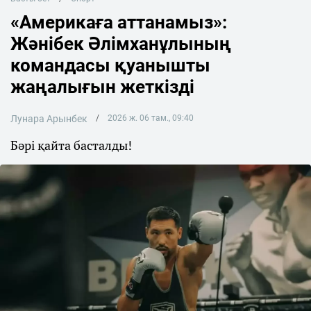
«Америкаға аттанамыз»:
Жәнібек Әлімханұлының
командасы қуанышты
жаңалығын жеткізді
Лунара Арынбек
2026 ж. 06 там., 09:40
Бәрі қайта басталды!