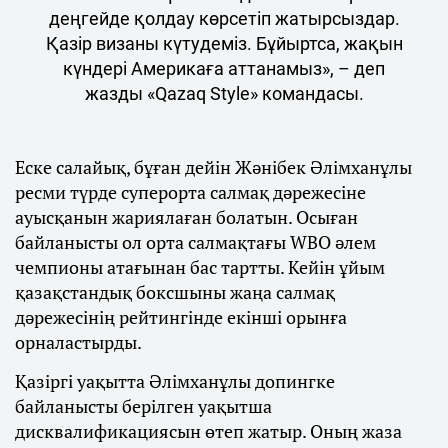
деңгейде қолдау көрсетіп жатырсыздар.
Қазір визаны күтудеміз. Бұйыртса, жақын
күндері Америкаға аттанамыз», – деп
жазды «Qazaq Style» командасы.
Еске салайық, бұған дейін Жәнібек Әлімханұлы
ресми түрде суперорта салмақ дәрежесіне
ауысқанын жариялаған болатын. Осыған
байланысты ол орта салмақтағы WBO әлем
чемпионы атағынан бас тартты. Кейін ұйым
қазақстандық боксшыны жаңа салмақ
дәрежесінің рейтингінде екінші орынға
орналастырды.
Қазіргі уақытта Әлімханұлы допингке
байланысты берілген уақытша
дисквалификациясын өтеп жатыр. Оның жаза