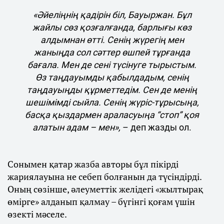
«Әйеліңнің қадірін біл, Бауыржан. Бұл
жайлы сөз қозғалғанда, барлығы көз
алдымнан өтті. Сенің жүрегің мен
жаныңда сол сәттер өшпей тұрғанда
бағала. Мен де сені түсінуге тырыстым.
Өз таңдауымды қабылдадым, сенің
таңдауыңды құрметтедім. Сен де менің
шешімімді сыйла. Сенің жүріс-тұрысыңа,
басқа қыздармен араласуыңа “стоп” қоя
алатын адам – мен»,
– деп жазды ол.
Сонымен қатар жазба авторы бұл пікірді
жариялауына не себеп болғанын да түсіндірді.
Оның сөзінше, әлеуметтік желідегі «жылтырақ
өмірге» алданып қалмау – бүгінгі қоғам үшін
өзекті мәселе.