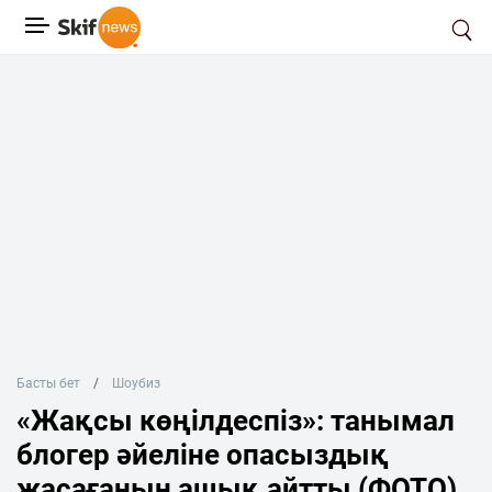
Басты бет
Шоубиз
«Жақсы көңілдеспіз»: танымал
блогер әйеліне опасыздық
жасағанын ашық айтты (ФОТО)