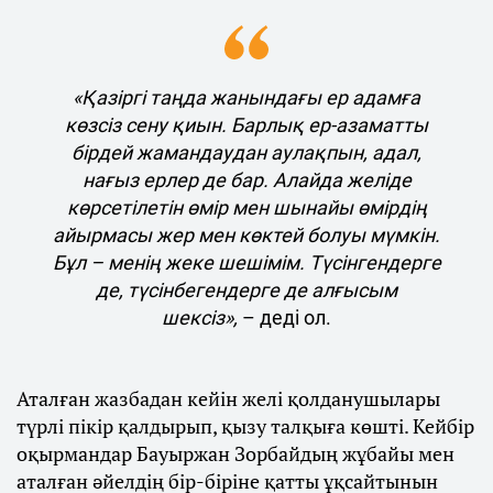
«Қазіргі таңда жанындағы ер адамға
көзсіз сену қиын. Барлық ер-азаматты
бірдей жамандаудан аулақпын, адал,
нағыз ерлер де бар. Алайда желіде
көрсетілетін өмір мен шынайы өмірдің
айырмасы жер мен көктей болуы мүмкін.
Бұл – менің жеке шешімім. Түсінгендерге
де, түсінбегендерге де алғысым
шексіз»,
– деді ол.
Аталған жазбадан кейін желі қолданушылары
түрлі пікір қалдырып, қызу талқыға көшті. Кейбір
оқырмандар Бауыржан Зорбайдың жұбайы мен
аталған әйелдің бір-біріне қатты ұқсайтынын