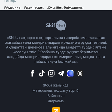
Тегтер:
#Америка
#жекпе-жек
#Жәнібек Әлімханұлы
«SN.kz» ақпараттық порталына гиперсілтеме жасалған
жағдайда ғана материалдарды қолдануға рұқсат етіледі.
Ақпараттан дәйексөз алынғанда міндетті түрде сілтеме
жасалуы тиіс. Жазбаша түрде рұқсат берілмеген
жағдайда материалдарды коммерциялық мақсаттарға
пайдалануға болмайды.
Жоба жайында
Материалды қолдану тәртібі
Байланыс
Жарнама