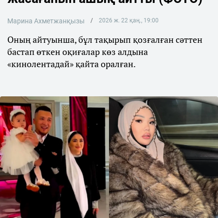
Марина Ахметжанқызы
2026 ж. 22 қаң., 19:00
Оның айтуынша, бұл тақырып қозғалған сәттен
бастап өткен оқиғалар көз алдына
«кинолентадай» қайта оралған.