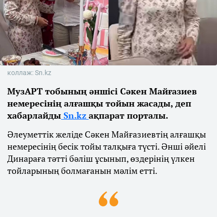
коллаж: Sn.kz
МузАРТ тобының әншісі Сәкен Майғазиев
немересінің алғашқы тойын жасады, деп
хабарлайды
Sn.kz
ақпарат порталы.
Әлеуметтік желіде Сәкен Майғазиевтің алғашқы
немересінің бесік тойы талқыға түсті. Әнші әйелі
Динараға тәтті бәліш ұсынып, өздерінің үлкен
тойларының болмағанын мәлім етті.