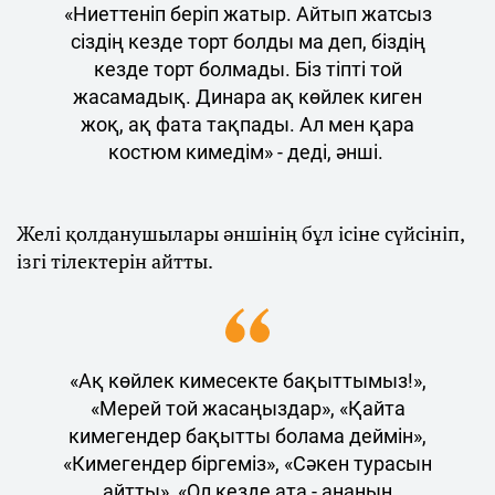
«Ниеттеніп беріп жатыр. Айтып жатсыз
сіздің кезде торт болды ма деп, біздің
кезде торт болмады. Біз тіпті той
жасамадық. Динара ақ көйлек киген
жоқ, ақ фата тақпады. Ал мен қара
костюм кимедім» - деді, әнші.
Желі қолданушылары әншінің бұл ісіне сүйсініп,
ізгі тілектерін айтты.
«Ақ көйлек кимесекте бақыттымыз!»,
«Мерей той жасаңыздар», «Қайта
кимегендер бақытты болама деймін»,
«Кимегендер біргеміз», «Сәкен турасын
айтты», «Ол кезде ата - ананың