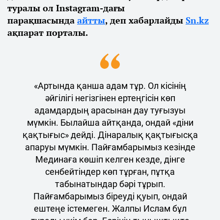
туралы ол Instagram-дағы
парақшасында
айтты
, деп хабарлайды
Sn.kz
ақпарат порталы.
«Артында қанша адам тұр. Ол кісінің
әйгілігі негізгінен ертеңгісін көп
адамдардың арасынан дау туғызуы
мүмкін. Былайша айтқанда, ондай «діни
қақтығыс» дейді. Дінаралық қақтығысқа
апаруы мүмкін. Пайғамбарымыз кезінде
Мединаға көшіп келген кезде, дінге
сенбейтіндер көп тұрған, пұтқа
табынатындар бәрі тұрып.
Пайғамбарымыз біреуді қуып, ондай
ештеңе істемеген. Жалпы Ислам бұл