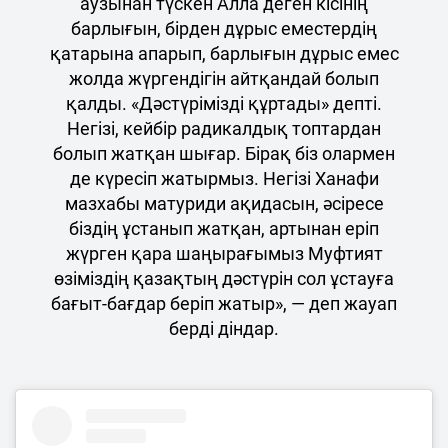
аузынан түскен Алла деген кісінің
барлығын, бірден дұрыс еместердің
қатарына апарып, барлығын дұрыс емес
жолда жүргендігін айтқандай болып
қалды. «Дәстүрімізді құртады» депті.
Негізі, кейбір радикалдық топтардан
болып жатқан шығар. Бірақ біз олармен
де күресіп жатырмыз. Негізі Ханафи
мазхабы матуриди ақидасын, әсіресе
біздің ұстанып жатқан, артынан еріп
жүрген қара шаңырағымыз Муфтият
өзіміздің қазақтың дәстүрін сол ұстауға
бағыт-бағдар беріп жатыр», — деп жауап
берді діндар.