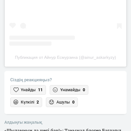
Публикация от Айнур Есмурзина (@ainur_askarkyzy)
Сіздің реакцияңыз?
Ұнайды
11
Ұнамайды
0
Күлкілі
2
Ашулы
0
Алдыңғы жаңалық
«Шыдамның да шегі бар!»: Танымал блогер Бағдагүл