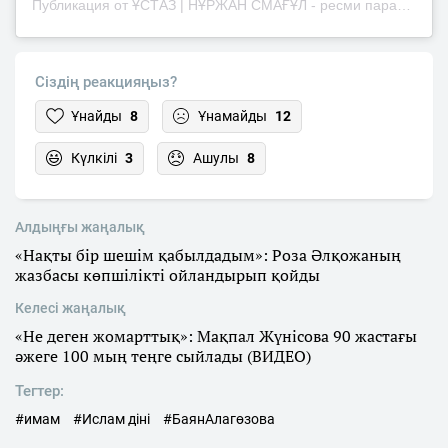
Публикация от ҰСТАЗ | НҰРЖАН СМАҒҰЛ - ресми парақша (@nurzhansmagul_ustaz)
Сіздің реакцияңыз?
Ұнайды
8
Ұнамайды
12
Күлкілі
3
Ашулы
8
Алдыңғы жаңалық
«Нақты бір шешім қабылдадым»: Роза Әлқожаның
жазбасы көпшілікті ойландырып қойды
Келесі жаңалық
«Не деген жомарттық»: Мақпал Жүнісова 90 жастағы
әжеге 100 мың теңге сыйлады (ВИДЕО)
Тегтер:
#имам
#Ислам діні
#БаянАлагөзова