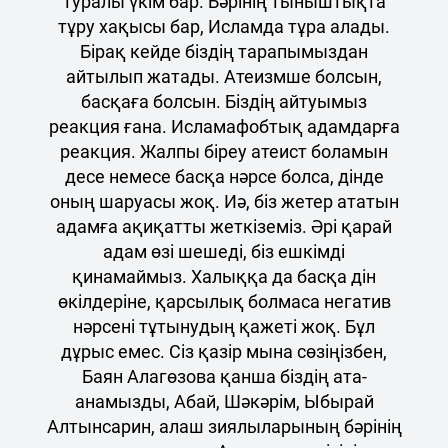
туралы үкім бар. Бәрінің тыныштықта
тұру хақысы бар, Исламда тұра алады.
Бірақ кейде біздің тарапымыздан
айтылып жатады. Атеизмше болсын,
басқаға болсын. Біздің айтуымыз
реакция ғана. Исламафобтық адамдарға
реакция. Жалпы біреу атеист боламын
десе немесе басқа нәрсе болса, дінде
оның шаруасы жоқ. Иә, біз жетер ататын
адамға ақиқатты жеткіземіз. Әрі қарай
адам өзі шешеді, біз ешкімді
қинамаймыз. Халыққа да басқа дін
өкілдеріне, қарсылық болмаса негатив
нәрсені тұтынудың қажеті жоқ. Бұл
дұрыс емес. Сіз қазір мына сөзіңізбен,
Баян Алагөзова қанша біздің ата-
анамызды, Абай, Шәкәрім, Ыбырай
Алтынсарин, алаш зиялыларының бәрінің