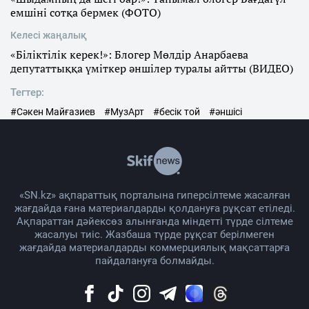
емшіні сотқа бермек (ФОТО)
Келесі жаңалық
«Біліктілік керек!»: Блогер Мөлдір Анарбаева
депутаттыққа үміткер әншілер туралы айтты (ВИДЕО)
Тегтер:
#Сәкен Майғазиев
#МузАрт
#бесік той
#әншісі
«SN.kz» ақпараттық порталына гиперсілтеме жасалған
жағдайда ғана материалдарды қолдануға рұқсат етіледі.
Ақпараттан дәйексөз алынғанда міндетті түрде сілтеме
жасалуы тиіс. Жазбаша түрде рұқсат берілмеген
жағдайда материалдарды коммерциялық мақсаттарға
пайдалануға болмайды.