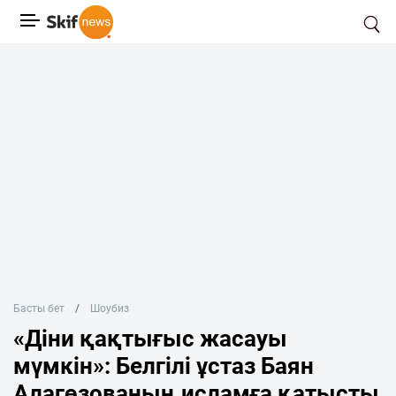
Басты бет
Шоубиз
«Діни қақтығыс жасауы
мүмкін»: Белгілі ұстаз Баян
Алагөзованың исламға қатысты