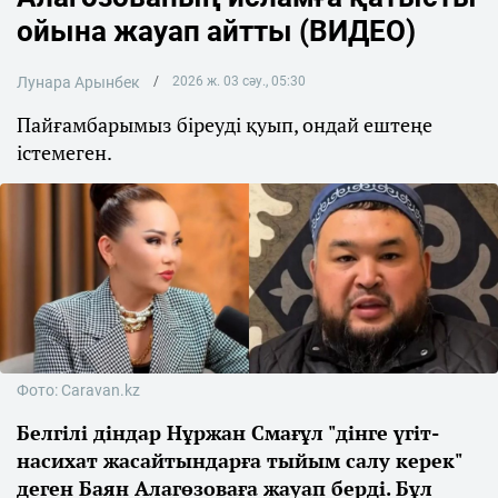
ойына жауап айтты (ВИДЕО)
Лунара Арынбек
2026 ж. 03 сәу., 05:30
Пайғамбарымыз біреуді қуып, ондай ештеңе
істемеген.
Фото: Caravan.kz
Белгілі діндар Нұржан Смағұл "дінге үгіт-
насихат жасайтындарға тыйым салу керек"
деген Баян Алагөзоваға жауап берді. Бұл