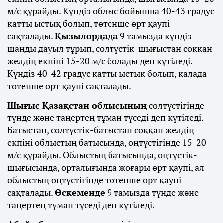
м/с құрайды. Күндіз облыс бойынша 40-43 градус
қатты ыстық болып, төтенше өрт қаупі
сақталады.
Қызылордада
9 тамызда күндіз
шаңды дауыл тұрып, солтүстік-шығыстан соққан
желдің екпіні 15-20 м/с болады деп күтіледі.
Күндіз 40-42 градус қатты ыстық болып, қалада
төтенше өрт қаупі сақталады.
Шығыс Қазақстан облысының
солтүстігінде
түнде және таңертең тұман түседі деп күтіледі.
Батыстан, солтүстік-батыстан соққан желдің
екпіні облыстың батысында, оңтүстігінде 15-20
м/с құрайды. Облыстың батысында, оңтүстік-
шығысында, орталығында жоғары өрт қаупі, ал
облыстың оңтүстігінде төтенше өрт қаупі
сақталады.
Өскеменде
9 тамызда түнде және
таңертең тұман түседі деп күтіледі.