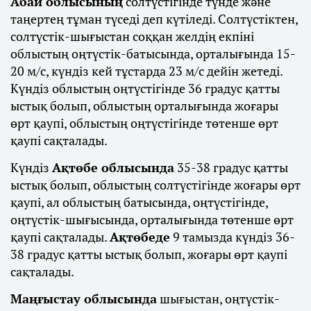
Абай облысының
солтүстігінде түнде және
таңертең тұман түседі деп күтіледі. Солтүстіктен,
солтүстік-шығыстан соққан желдің екпіні
облыстың оңтүстік-батысында, орталығында 15-
20 м/с, күндіз кей тұстарда 23 м/с дейін жетеді.
Күндіз облыстың оңтүстігінде 36 градус қатты
ыстық болып, облыстың орталығында жоғары
өрт қаупі, облыстың оңтүстігінде төтенше өрт
қаупі сақталады.
Күндіз
Ақтөбе облысында
35-38 градус қатты
ыстық болып, облыстың солтүстігінде жоғары өрт
қаупі, ал облыстың батысында, оңтүстігінде,
оңтүстік-шығысында, орталығында төтенше өрт
қаупі сақталады.
Ақтөбеде
9 тамызда күндіз 36-
38 градус қатты ыстық болып, жоғары өрт қаупі
сақталады.
Маңғыстау облысында
шығыстан, оңтүстік-