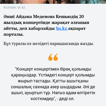
Коллаж: sn.kz
Әнші Айдана Меденова Кешьюдің 20
жылдық концертінде жарақат алғанын
айтты, деп хабарлайды
Sn.kz
ақпарат
порталы.
Бұл туралы ол желідегі парақшасында жазды.
"Концерт концертімен бірақ қолымды
қараңыздар. Үстімдегі концерт қолымды
жырып тастады. Қатты ашытқаны
соншалық сахнада әзер шыдадым. Әлі де
ашып, ауыртып тұр. Нағыз адам өлтіретін
костюмдер", - деді ол.