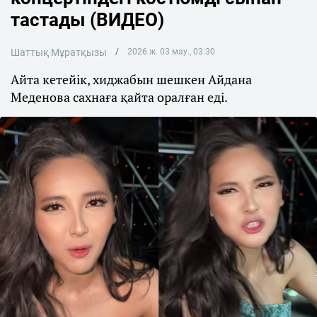
тастады (ВИДЕО)
Шаттық Мұратқызы
2026 ж. 03 мау., 03:30
Айта кетейік, хиджабын шешкен Айдана
Меденова сахнаға қайта оралған еді.