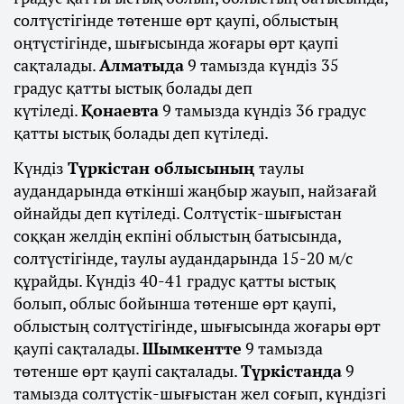
солтүстігінде төтенше өрт қаупі, облыстың
оңтүстігінде, шығысында жоғары өрт қаупі
сақталады.
Алматыда
9 тамызда күндіз 35
градус қатты ыстық болады деп
күтіледі.
Қонаевта
9 тамызда күндіз 36 градус
қатты ыстық болады деп күтіледі.
Күндіз
Түркістан облысының
таулы
аудандарында өткінші жаңбыр жауып, найзағай
ойнайды деп күтіледі. Солтүстік-шығыстан
соққан желдің екпіні облыстың батысында,
солтүстігінде, таулы аудандарында 15-20 м/с
құрайды. Күндіз 40-41 градус қатты ыстық
болып, облыс бойынша төтенше өрт қаупі,
облыстың солтүстігінде, шығысында жоғары өрт
қаупі сақталады.
Шымкентте
9 тамызда
төтенше өрт қаупі сақталады.
Түркістанда
9
тамызда солтүстік-шығыстан жел соғып, күндізгі