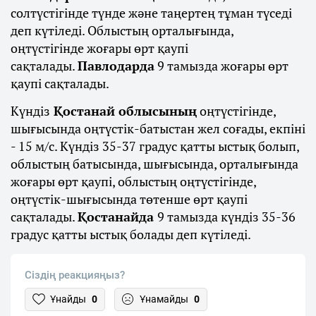
солтүстігінде түнде және таңертең тұман түседі
деп күтіледі. Облыстың орталығында,
оңтүстігінде жоғары өрт қаупі
сақталады.
Павлодарда
9 тамызда жоғары өрт
қаупі сақталады.
Күндіз
Қостанай облысының
оңтүстігінде,
шығысында оңтүстік-батыстан жел соғады, екпіні
- 15 м/с. Күндіз 35-37 градус қатты ыстық болып,
облыстың батысында, шығысында, орталығында
жоғары өрт қаупі, облыстың оңтүстігінде,
оңтүстік-шығысында төтенше өрт қаупі
сақталады.
Қостанайда
9 тамызда күндіз 35-36
градус қатты ыстық болады деп күтіледі.
Сіздің реакцияңыз?
Ұнайды
0
Ұнамайды
0