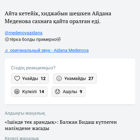
Айта кетейік, хиджабын шешкен Айдана
Меденова сахнаға қайта оралған еді.
@medenovaaidana
😖тёрка болды примерно🤣
♬ оригинальный звук - Aidana Medenova
Сіздің реакцияңыз?
Ұнайды
12
Ұнамайды
27
Күлкілі
14
Ашулы
9
Алдыңғы жаңалық
«Ішінде тек арамдық»: Балжан Бидаш күтпеген
мәлімдеме жасады
Келесі жаңалық