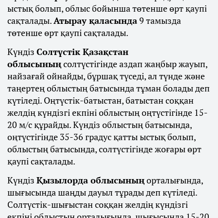
ыстық болып, облыс бойынша төтенше өрт қаупі
сақталады.
Атырау қаласында
9 тамызда
төтенше өрт қаупі сақталады.
Күндіз
Солтүстік Қазақстан
облысының
солтүстігінде аздап жаңбыр жауып,
найзағай ойнайды, бұршақ түседі, ал түнде және
таңертең облыстың батысында тұман болады деп
күтіледі. Оңтүстік-батыстан, батыстан соққан
желдің күндізгі екпіні облыстың оңтүстігінде 15-
20 м/с құрайды. Күндіз облыстың батысында,
оңтүстігінде 35-36 градус қатты ыстық болып,
облыстың батысында, солтүстігінде жоғары өрт
қаупі сақталады.
Күндіз
Қызылорда облысының
орталығында,
шығысында шаңды дауыл тұрады деп күтіледі.
Солтүстік-шығыстан соққан желдің күндізгі
екпіні облыстың орталығында, шығысында 15-20