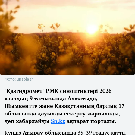
Фото: unsplash
"Қазгидромет" РМК синоптиктері 2026
жылдың 9 тамызында Алматыда,
Шымкентте және Қазақстанның барлық 17
облысында дауылды ескерту жариялады,
деп хабарлайды
Sn.kz
ақпарат порталы.
Күндіз
Атырау облысында
35-39 градус қатты