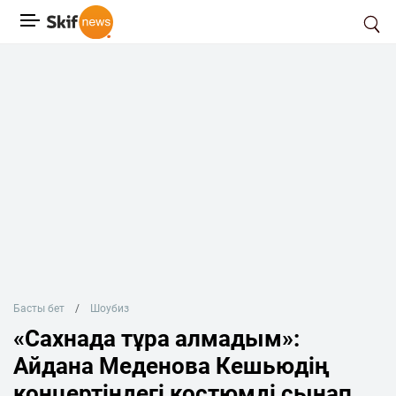
Басты бет
Шоубиз
«Сахнада тұра алмадым»:
Айдана Меденова Кешьюдің
концертіндегі костюмді сынап