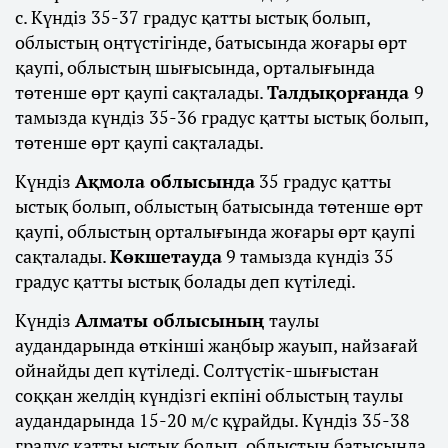
с. Күндіз 35-37 градус қатты ыстық болып,
облыстың оңтүстігінде, батысында жоғары өрт
қаупі, облыстың шығысында, орталығында
төтенше өрт қаупі сақталады.
Талдықорғанда
9
тамызда күндіз 35-36 градус қатты ыстық болып,
төтенше өрт қаупі сақталады.
Күндіз
Ақмола облысында
35 градус қатты
ыстық болып, облыстың батысында төтенше өрт
қаупі, облыстың орталығында жоғары өрт қаупі
сақталады.
Көкшетауда
9 тамызда күндіз 35
градус қатты ыстық болады деп күтіледі.
Күндіз
Алматы облысының
таулы
аудандарында өткінші жаңбыр жауып, найзағай
ойнайды деп күтіледі. Солтүстік-шығыстан
соққан желдің күндізгі екпіні облыстың таулы
аудандарында 15-20 м/с құрайды. Күндіз 35-38
градус қатты ыстық болып, облыстың батысында,