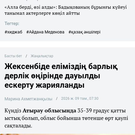
«Алла берді, өзі алды»: Бадықованың бұрынғы күйеуі
танымал актерлерге көңіл айтты
Тегтер:
#хиджаб
#Айдана Меденова
#қазақ әншілері
Басты бет
Жаңалықтар
Жексенбіде еліміздің барлық
дерлік өңірінде дауылды
ескерту жарияланды
Марина Ахметжанқызы
2026 ж. 09 там., 07:30
Күндіз
Атырау облысында
35-39 градус қатты
ыстық болып, облыс бойынша төтенше өрт қаупі
сақталады.