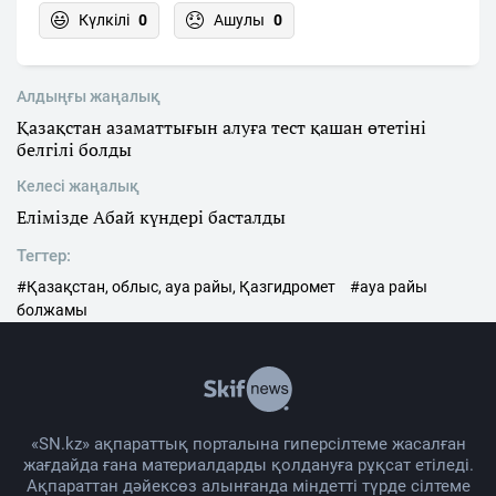
Күлкілі
0
Ашулы
0
Алдыңғы жаңалық
Қазақстан азаматтығын алуға тест қашан өтетіні
белгілі болды
Келесі жаңалық
Елімізде Абай күндері басталды
Тегтер:
#Қазақстан, облыс, ауа райы, Қазгидромет
#ауа райы
болжамы
«SN.kz» ақпараттық порталына гиперсілтеме жасалған
жағдайда ғана материалдарды қолдануға рұқсат етіледі.
Ақпараттан дәйексөз алынғанда міндетті түрде сілтеме