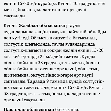
екпіні 15-20 м/с құрайды. Күндіз 40 градус қатты
ыстық болып, қалада төтенше өрт қаупі
сақталады.
Күндіз
Жамбыл облысының
таулы
аудандарында жаңбыр жауып, найзағай ойнайды
деп күтіледі. Облыстың оңтүстік-батысында,
солтүстік-шығысында, таулы аудандарында
солтүстік-шығыстан соққан желдің екпіні 15-20
м/с, кей тұстарда 25 м/с дейін жетеді. Күндіз
облыс бойынша 38 градус қатты ыстық болып,
облыс бойынша төтенше өрт қаупі, облыстың
шығысында, оңтүстігінде жоғары өрт қаупі
сақталады.
Таразда
9 тамызда күндіз солтүстік-
шығыстан жел соғады, екпіні - 15-20 м/с. Күндіз
38 градус қатты ыстық болып, қалада төтенше
өрт қаупі сақталады.
Павлодар облысының
батысында,