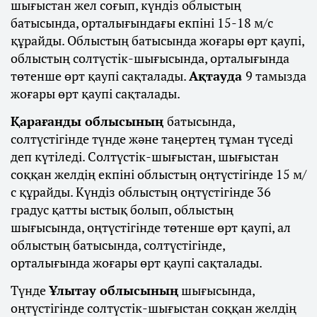
шығыстан жел соғып, күндіз облыстың
батысында, орталығындағы екпіні 15-18 м/с
құрайды. Облыстың батысында жоғары өрт қаупі,
облыстың солтүстік-шығысында, орталығында
төтенше өрт қаупі сақталады.
Ақтауда
9 тамызда
жоғары өрт қаупі сақталады.
Қарағанды облысының
батысында,
солтүстігінде түнде және таңертең тұман түседі
деп күтіледі. Солтүстік-шығыстан, шығыстан
соққан желдің екпіні облыстың оңтүстігінде 15 м/
с құрайды. Күндіз облыстың оңтүстігінде 36
градус қатты ыстық болып, облыстың
шығысында, оңтүстігінде төтенше өрт қаупі, ал
облыстың батысында, солтүстігінде,
орталығында жоғары өрт қаупі сақталады.
Түнде
Ұлытау облысының
шығысында,
оңтүстігінде солтүстік-шығыстан соққан желдің