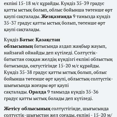
екпіні 15-18 м/с құрайды. Күндіз 35-39 градус
қатты ыстық болып, облыс бойынша төтенше өрт
қаупі сақталады.
Жезқазғанда
9 тамызда күндіз
35-37 градус қатты ыстық болып, төтенше өрт
қаупі сақталады.
Күндіз
Батыс Қазақстан
облысының
батысында аздап жаңбыр жауып,
найзағай ойнайды деп күтіледі. Солтүстік-
батыстан соққан желдің күндізгі екпіні облыстың
батысында, оңтүстігінде 15-20 м/с құрайды.
Күндіз 35-38 градус қатты ыстық болып, облыс
бойынша төтенше өрт қаупі, облыстың солтүстік-
шығысында жоғары өрт қаупі
сақталады.
Оралда
9 тамызда күндіз 35-36
градус қатты ыстық болады деп күтіледі.
Жетісу облысының
солтүстігінде, шығысында
солтүстік-шығыстан жел соғады, екпіні - 15-20 м/