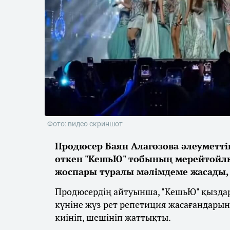
Фото: видео скриншот
Продюсер Баян Алагөзова әлеуметті
өткен "КешьЮ" тобының мерейтойлы
жоспары туралы мәлімдеме жасады,
Продюсердің айтуынша, "КешьЮ" қыздар
күніне жүз рет репетиция жасағандарын 
киініп, шешініп жаттықты.