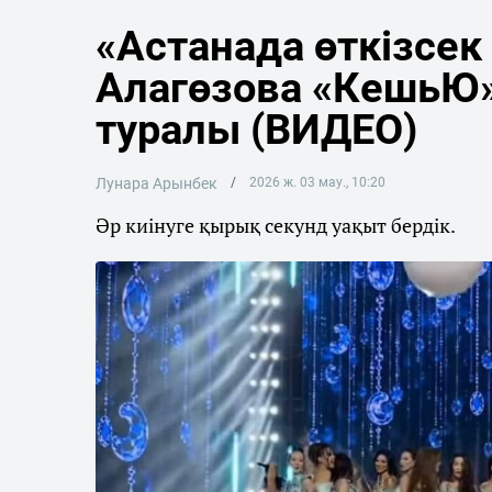
«Астанада өткізсек
Алагөзова «КешьЮ»
туралы (ВИДЕО)
Лунара Арынбек
2026 ж. 03 мау., 10:20
Әр киінуге қырық секунд уақыт бердік.