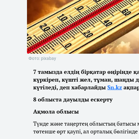
Фото: pixabay
7 тамызда елдің бірқатар өңірінде 
күркіреп, күшті жел, тұман, шаңды 
күтіледі, деп хабарлайды
Sn.kz
ақпар
8 облыста дауылды ескерту
Ақмола облысы
Түнде және таңертең облыстың батысы м
төтенше өрт қаупі, ал орталық бөлігінде