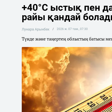
+40°C ыстық пен да
райы қандай бола
Лунара Арынбек
2026 ж. 07 там., 07:30
Түнде және таңертең облыстың батысы мен 