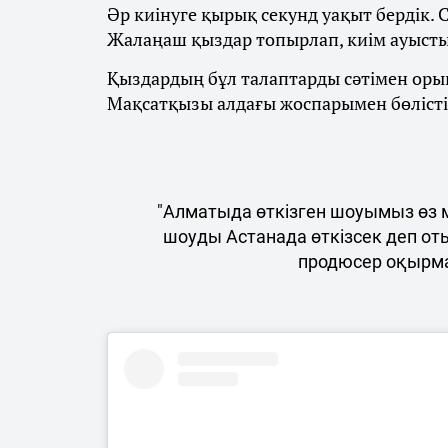
Әр киінуге қырық секунд уақыт бердік.
Жалаңаш қыздар топырлап, киім ауыст
Қыздардың бұл талаптарды сәтімен орын
Мақсатқызы алдағы жоспарымен бөлісті
"Алматыда өткізген шоуымыз өз м
шоуды Астанада өткізсек деп от
продюсер оқырма