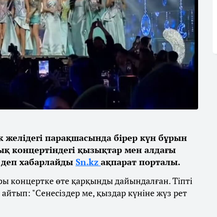
к желідегі парақшасында бірер күн бұрын
қ концертіндегі қызықтар мен алдағы
 деп хабарлайды
Sn.kz
ақпарат порталы.
ы концертке өте қарқынды дайындалған. Тіпті
айтып: "Сенесіздер ме, қыздар күніне жүз рет