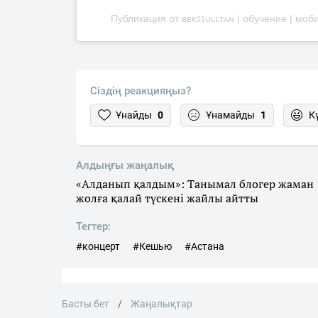
Публикация от ʙᴇᴋꜱꜱᴜʟʟᴛᴀɴ | обучение | моб
Сіздің реакцияңыз?
Ұнайды
0
Ұнамайды
1
К
Алдыңғы жаңалық
«Алданып қалдым»: Танымал блогер жаман
жолға қалай түскені жайлы айтты
Тегтер:
#концерт
#Кешью
#Астана
Басты бет
Жаңалықтар