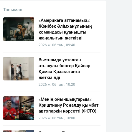
Танымал
«Америкаға аттанамыз»:
Жәнібек Әлімханұлының
командасы қуанышты
жаңалығын жеткізді
2026 ж. 06 там., 09:40
Вьетнамда ұсталған
атышулы блогер Қайсар
Қамза Қазақстанға
жеткізілді
2026 ж. 06 там., 10:20
«Менің ойыншықтарым»:
Криштиану Роналду қымбат
автопаркін көрсетті (ФОТО)
2026 ж. 06 там., 10:00