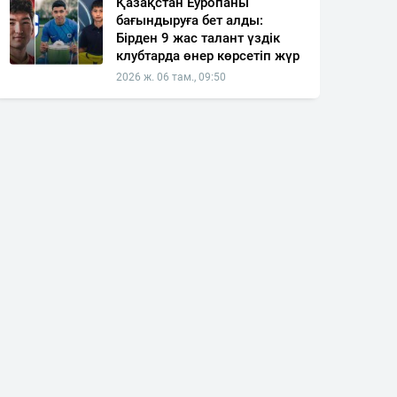
Қазақстан Еуропаны
бағындыруға бет алды:
Бірден 9 жас талант үздік
клубтарда өнер көрсетіп жүр
2026 ж. 06 там., 09:50