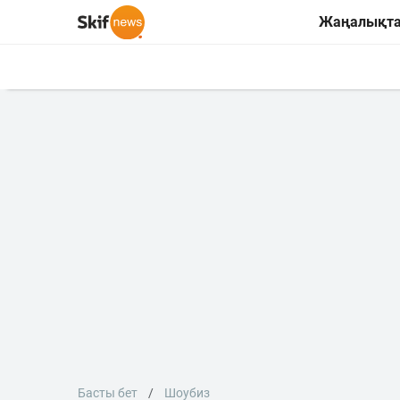
Жаңалықт
Басты бет
Шоубиз