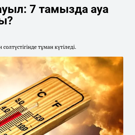
уыл: 7 тамызда ауа
ды?
солтүстігінде тұман күтіледі.