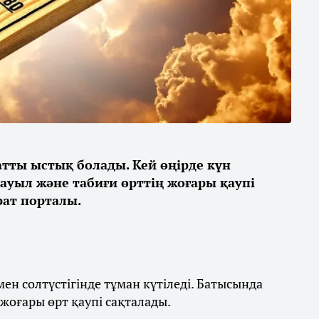
қатты ыстық болады. Кей өңірде күн
дауыл және табиғи өрттің жоғары қаупі
ат порталы.
ен солтүстігінде тұман күтіледі. Батысында
 жоғары өрт қаупі сақталады.