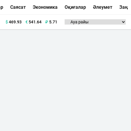
ар
Саясат
Экономика
Оқиғалар
Әлеумет
Заң
$
469.93
€
541.64
₽
5.71