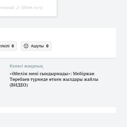
илограф 🤳 (@bek.nury)
үлкілі
0
Ашулы
0
Келесі жаңалық
«Әйелім мені сындырмады»: Мейіржан
Төребаев түрмеде өткен жылдары жайлы
(ВИДЕО)