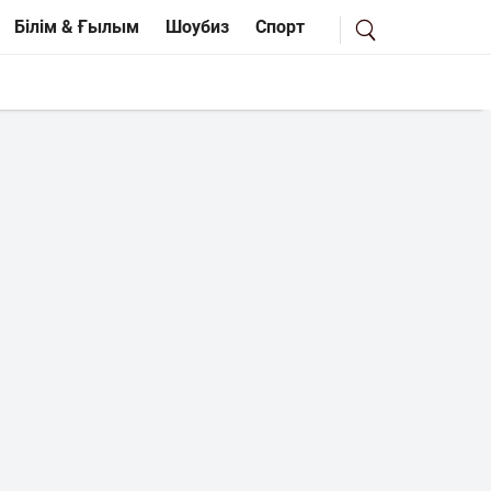
Білім & Ғылым
Шоубиз
Спорт