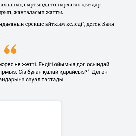
 Сахнаның сыртында топырлаған қыздар.
ырып, жанталасып жатты.
дағанын ерекше айтқым келеді", деген Баян
.
әресіне жетті. Ендігі ойымыз дәл осындай
ырмыз. Сіз бұған қалай қарайсыз?" Деген
ндарына сауал тастады.