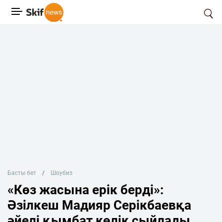
Басты бет
Шоубиз
«Көз жасына ерік берді»:
Әзілкеш Мадияр Серікбаевқа
әйелі қымбат көлік сыйлады