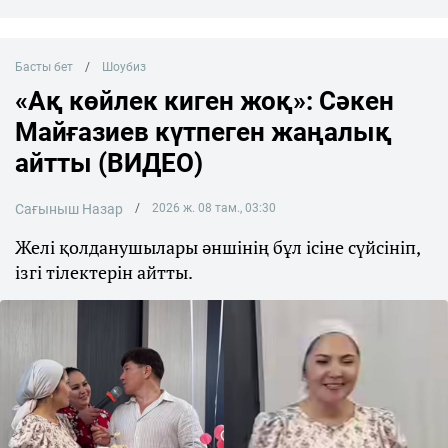
Басты бет
Шоубиз
«Ақ көйлек киген жоқ»: Сәкен
Майғазиев күтпеген жаңалық
айтты (ВИДЕО)
Сағыныш Назар
2026 ж. 08 там., 03:30
Желі қолданушылары әншінің бұл ісіне сүйсініп,
ізгі тілектерін айтты.