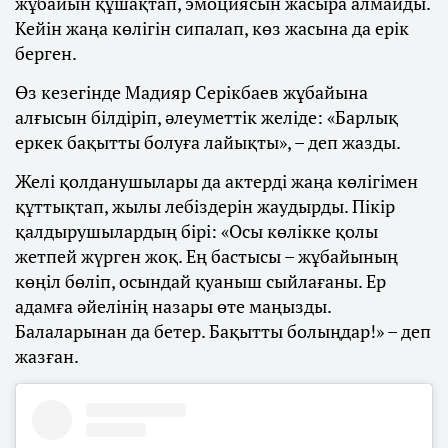
жұбайын құшақтап, эмоциясын жасыра алмайды.
Кейін жаңа көлігін сипалап, көз жасына да ерік
берген.
Өз кезегінде Мадияр Серікбаев жұбайына
алғысын білдіріп, әлеуметтік желіде: «Барлық
еркек бақытты болуға лайықты», – деп жазды.
Желі қолданушылары да актерді жаңа көлігімен
құттықтап, жылы лебіздерін жаудырды. Пікір
қалдырушылардың бірі: «Осы көлікке қолы
жетпей жүрген жоқ. Ең бастысы – жұбайының
көңіл бөліп, осындай қуаныш сыйлағаны. Ер
адамға әйелінің назары өте маңызды.
Балаларынан да бетер. Бақытты болыңдар!» – деп
жазған.