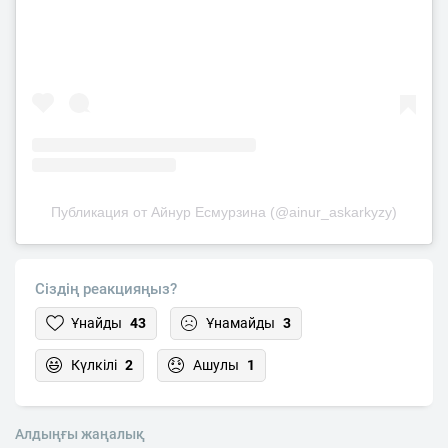
Публикация от Айнур Есмурзина (@ainur_askarkyzy)
Сіздің реакцияңыз?
Ұнайды
43
Ұнамайды
3
Күлкілі
2
Ашулы
1
Алдыңғы жаңалық