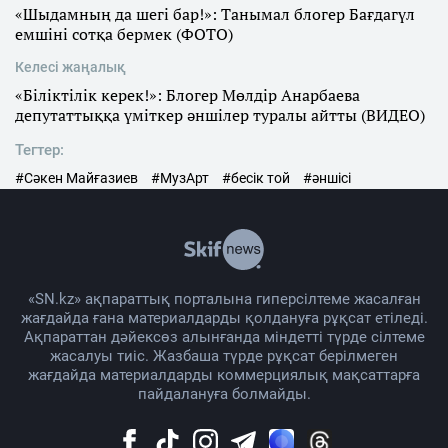
«Шыдамның да шегі бар!»: Танымал блогер Бағдагүл
емшіні сотқа бермек (ФОТО)
Келесі жаңалық
«Біліктілік керек!»: Блогер Мөлдір Анарбаева
депутаттыққа үміткер әншілер туралы айтты (ВИДЕО)
Тегтер:
#Сәкен Майғазиев
#МузАрт
#бесік той
#әншісі
«SN.kz» ақпараттық порталына гиперсілтеме жасалған
жағдайда ғана материалдарды қолдануға рұқсат етіледі.
Ақпараттан дәйексөз алынғанда міндетті түрде сілтеме
жасалуы тиіс. Жазбаша түрде рұқсат берілмеген
жағдайда материалдарды коммерциялық мақсаттарға
пайдалануға болмайды.