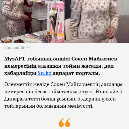
коллаж: Sn.kz
МузАРТ тобының әншісі Сәкен Майғазиев
немересінің алғашқы тойын жасады, деп
хабарлайды
Sn.kz
ақпарат порталы.
Әлеуметтік желіде Сәкен Майғазиевтің алғашқы
немересінің бесік тойы талқыға түсті. Әнші әйелі
Динараға тәтті бәліш ұсынып, өздерінің үлкен
тойларының болмағанын мәлім етті.