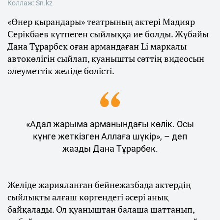
Коллаж: Sn.kz
«Өнер қырандары» театрының актері Мадияр
Серікбаев күтпеген сыйлыққа ие болды. Жұбайы
Дана Тұрарбек оған армандаған Li маркалы
автокөлігін сыйлап, қуанышты сәттің видеосын
әлеуметтік желіде бөлісті.
«Адал жарыма арманындағы көлік. Осы
күнге жеткізген Аллаға шүкір», – деп
жазды Дана Тұрарбек.
Желіде жарияланған бейнежазбада актердің
сыйлықты алғаш көргендегі әсері анық
байқалады. Ол қуаныштан балаша шаттанып,