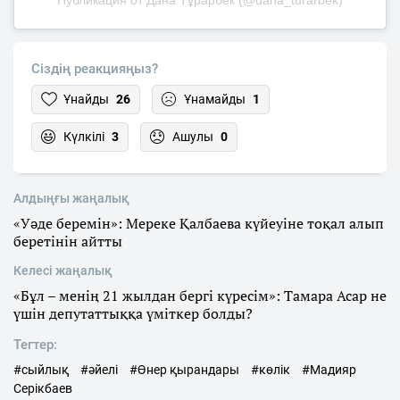
Сіздің реакцияңыз?
Ұнайды
26
Ұнамайды
1
Күлкілі
3
Ашулы
0
Алдыңғы жаңалық
«Уәде беремін»: Мереке Қалбаева күйеуіне тоқал алып
беретінін айтты
Келесі жаңалық
«Бұл – менің 21 жылдан бергі күресім»: Тамара Асар не
үшін депутаттыққа үміткер болды?
Тегтер:
#сыйлық
#әйелі
#Өнер қырандары
#көлік
#Мадияр
Серікбаев