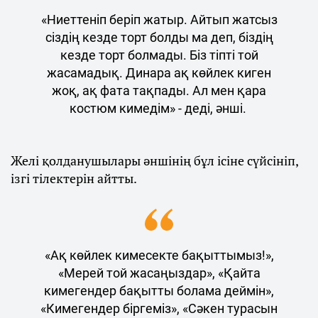
«Ниеттеніп беріп жатыр. Айтып жатсыз
сіздің кезде торт болды ма деп, біздің
кезде торт болмады. Біз тіпті той
жасамадық. Динара ақ көйлек киген
жоқ, ақ фата тақпады. Ал мен қара
костюм кимедім» - деді, әнші.
Желі қолданушылары әншінің бұл ісіне сүйсініп,
ізгі тілектерін айтты.
«Ақ көйлек кимесекте бақыттымыз!»,
«Мерей той жасаңыздар», «Қайта
кимегендер бақытты болама деймін»,
«Кимегендер біргеміз», «Сәкен турасын