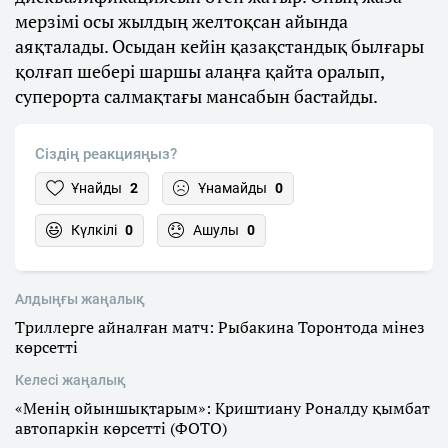
мерзімі осы жылдың желтоқсан айында
аяқталады. Осыдан кейін қазақстандық былғары
қолғап шебері шаршы алаңға қайта оралып,
суперорта салмақтағы мансабын бастайды.
Сіздің реакцияңыз?
Ұнайды
2
Ұнамайды
0
Күлкілі
0
Ашулы
0
Алдыңғы жаңалық
Триллерге айналған матч: Рыбакина Торонтода мінез
көрсетті
Келесі жаңалық
«Менің ойыншықтарым»: Криштиану Роналду қымбат
автопаркін көрсетті (ФОТО)