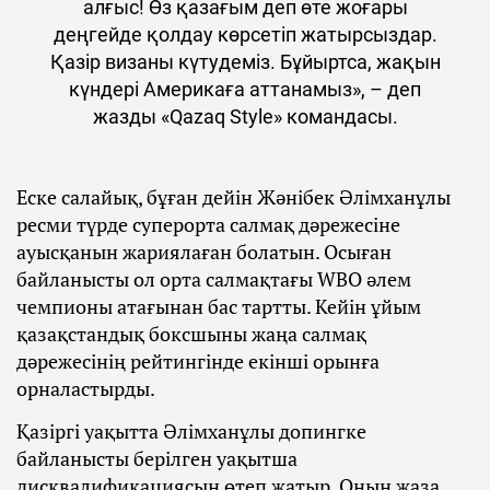
алғыс! Өз қазағым деп өте жоғары
деңгейде қолдау көрсетіп жатырсыздар.
Қазір визаны күтудеміз. Бұйыртса, жақын
күндері Америкаға аттанамыз», – деп
жазды «Qazaq Style» командасы.
Еске салайық, бұған дейін Жәнібек Әлімханұлы
ресми түрде суперорта салмақ дәрежесіне
ауысқанын жариялаған болатын. Осыған
байланысты ол орта салмақтағы WBO әлем
чемпионы атағынан бас тартты. Кейін ұйым
қазақстандық боксшыны жаңа салмақ
дәрежесінің рейтингінде екінші орынға
орналастырды.
Қазіргі уақытта Әлімханұлы допингке
байланысты берілген уақытша
дисквалификациясын өтеп жатыр. Оның жаза