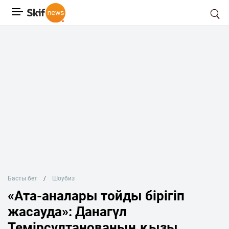
Басты бет
Шоубиз
«Ата-аналары тойды бірігіп
жасауда»: Данагүл
Темірсұлтанованың қызы