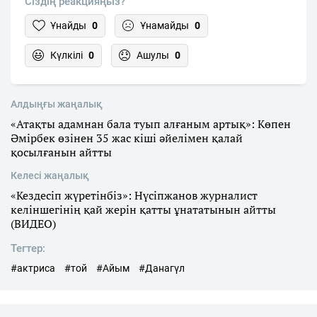
Сіздің реакцияңыз?
Ұнайды
0
Ұнамайды
0
Күлкілі
0
Ашулы
0
Алдыңғы жаңалық
«Атақты адамнан бала туып алғаным артық»: Көпен
Әмірбек өзінен 35 жас кіші әйелімен қалай
қосылғанын айтты
Келесі жаңалық
«Кездесіп жүретінбіз»: Нүсіпжанов журналист
келіншегінің қай жерін қатты ұнататынын айтты
(ВИДЕО)
Тегтер:
#актриса
#той
#Айым
#Данагүл