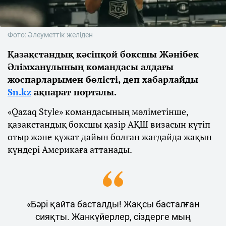
Фото: Әлеуметтік желіден
Қазақстандық кәсіпқой боксшы Жәнібек
Әлімханұлының командасы алдағы
жоспарларымен бөлісті, деп хабарлайды
Sn.kz
ақпарат порталы.
«Qazaq Style» командасының мәліметінше,
қазақстандық боксшы қазір АҚШ визасын күтіп
отыр және құжат дайын болған жағдайда жақын
күндері Америкаға аттанады.
«Бәрі қайта басталды! Жақсы басталған
сияқты. Жанкүйерлер, сіздерге мың