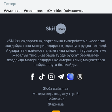
Тегтер:
#Америка
#жекпе-жек
#Жәнібек Әлімханұлы
«SN.kz» ақпараттық порталына гиперсілтеме жасалған
жағдайда ғана материалдарды қолдануға рұқсат етіледі.
Ақпараттан дәйексөз алынғанда міндетті түрде сілтеме
жасалуы тиіс. Жазбаша түрде рұқсат берілмеген
жағдайда материалдарды коммерциялық мақсаттарға
пайдалануға болмайды.
Жоба жайында
Материалды қолдану тәртібі
Байланыс
Жарнама