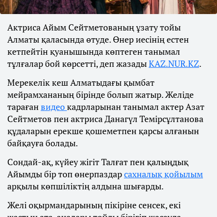
Актриса Айым Сейтметованың ұзату тойы
Алматы қаласында өтуде. Өнер иесінің естен
кетпейтін қуанышында көптеген танымал
тұлғалар бой көрсетті, деп жазады
KAZ.NUR.KZ
.
Мерекелік кеш Алматыдағы қымбат
мейрамхананың бірінде болып жатыр. Желіде
тараған
видео
кадрларынан танымал актер Азат
Сейтметов пен актриса Данагүл Темірсұлтанова
құдаларын ерекше қошеметпен қарсы алғанын
байқауға болады.
Сондай-ақ, күйеу жігіт Талғат пен қалыңдық
Айымды бір топ өнерпаздар
сахналық қойылым
арқылы көпшіліктің алдына шығарды.
Желі оқырмандарының пікіріне сенсек, екі
жастың ата-аналары тойды бірігіп жасауда.