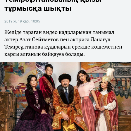
тұрмысқа шықты
2019 ж. 19 қаз., 10:05
Желіде тараған видео кадрларынан танымал
актер Азат Сейтметов пен актриса Данагүл
Темірсұлтанова құдаларын ерекше қошеметпен
қарсы алғанын байқауға болады.