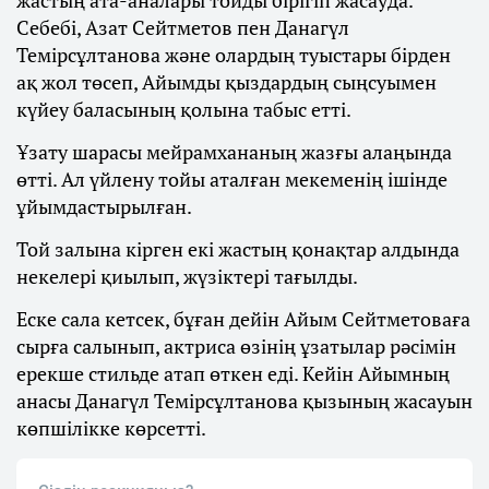
Себебі, Азат Сейтметов пен Данагүл
Темірсұлтанова және олардың туыстары бірден
ақ жол төсеп, Айымды қыздардың сыңсуымен
күйеу баласының қолына табыс етті.
Ұзату шарасы мейрамхананың жазғы алаңында
өтті. Ал үйлену тойы аталған мекеменің ішінде
ұйымдастырылған.
Той залына кірген екі жастың қонақтар алдында
некелері қиылып, жүзіктері тағылды.
Еске сала кетсек, бұған дейін Айым Сейтметоваға
сырға салынып, актриса өзінің ұзатылар рәсімін
ерекше стильде атап өткен еді. Кейін Айымның
анасы Данагүл Темірсұлтанова қызының жасауын
көпшілікке көрсетті.