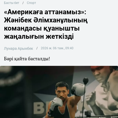
Басты бет
Спорт
«Америкаға аттанамыз»:
Жәнібек Әлімханұлының
командасы қуанышты
жаңалығын жеткізді
Лунара Арынбек
2026 ж. 06 там., 09:40
Бәрі қайта басталды!