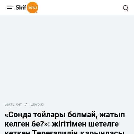
Басты бет
Шоубиз
«Сонда тойлары болмай, жатып
келген бе?»: жігітімен шетелге
кеткен Төреғалидің қарындасы