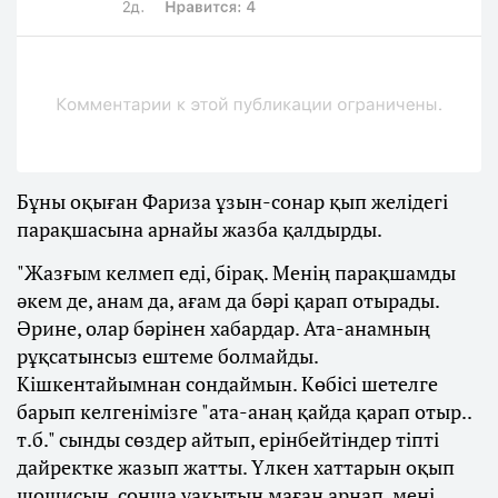
Бұны оқыған Фариза ұзын-сонар қып желідегі
парақшасына арнайы жазба қалдырды.
"Жазғым келмеп еді, бірақ. Менің парақшамды
әкем де, анам да, ағам да бәрі қарап отырады.
Әрине, олар бәрінен хабардар. Ата-анамның
рұқсатынсыз ештеме болмайды.
Кішкентайымнан сондаймын. Көбісі шетелге
барып келгенімізге "ата-анаң қайда қарап отыр..
т.б." сынды сөздер айтып, ерінбейтіндер тіпті
дайректке жазып жатты. Үлкен хаттарын оқып
шошисың, сонша уақытын маған арнап, мені