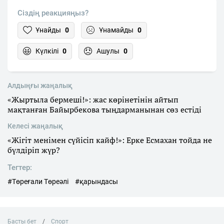
Сіздің реакцияңыз?
Ұнайды
0
Ұнамайды
0
Күлкілі
0
Ашулы
0
Алдыңғы жаңалық
«Жыртыла бермеші!»: жас көрінетінін айтып
мақтанған Байырбекова тыңдарманынан сөз естіді
Келесі жаңалық
«Жігіт менімен сүйісіп кайф!»: Ерке Есмахан тойда не
бүлдіріп жүр?
Тегтер:
#Төреғали Төреәлі
#қарындасы
Басты бет
Спорт