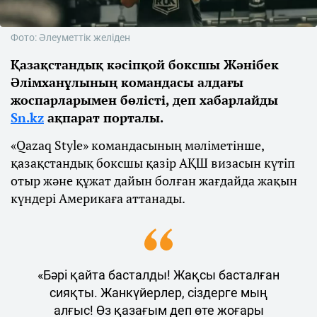
Фото: Әлеуметтік желіден
Қазақстандық кәсіпқой боксшы Жәнібек
Әлімханұлының командасы алдағы
жоспарларымен бөлісті, деп хабарлайды
Sn.kz
ақпарат порталы.
«Qazaq Style» командасының мәліметінше,
қазақстандық боксшы қазір АҚШ визасын күтіп
отыр және құжат дайын болған жағдайда жақын
күндері Америкаға аттанады.
«Бәрі қайта басталды! Жақсы басталған
сияқты. Жанкүйерлер, сіздерге мың
алғыс! Өз қазағым деп өте жоғары