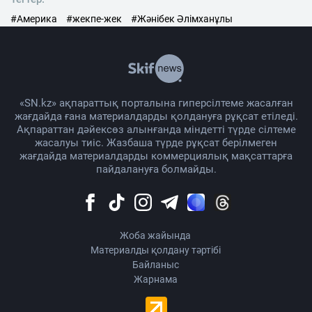
#Америка
#жекпе-жек
#Жәнібек Әлімханұлы
«SN.kz» ақпараттық порталына гиперсілтеме жасалған
жағдайда ғана материалдарды қолдануға рұқсат етіледі.
Ақпараттан дәйексөз алынғанда міндетті түрде сілтеме
жасалуы тиіс. Жазбаша түрде рұқсат берілмеген
жағдайда материалдарды коммерциялық мақсаттарға
пайдалануға болмайды.
Жоба жайында
Материалды қолдану тәртібі
Байланыс
Жарнама