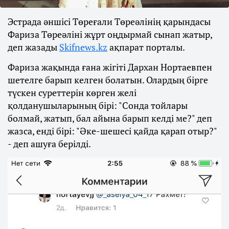
Эстрада әншісі Төреғали Төреәлінің қарындасы
Фариза Төреәліні жұрт оңдырмай сынап жатыр,
деп жазады
Skifnews.kz
ақпарат порталы.
Фариза жақында ғана жігіті Дархан Нортаевпен
шетелге барып келген болатын. Олардың бірге
түскен суреттерін көрген желі
қолданушыларының бірі: "Сонда тойлары
болмай, жатып, бал айына барып келді ме?" деп
жазса, енді бірі: "Әке-шешесі қайда қарап отыр?"
- деп ашуға берілді.