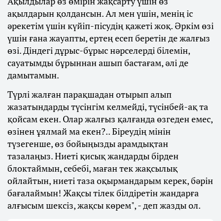
Ақылдылар өз өмірін жақсарту үшін өз
ақылдарын қолдансын. Ал мен үшін, менің іс
әрекетім үшін күйіп-пісудің қажеті жоқ. Әркім өзі
үшін ғана жауапты, ертең есеп беретін де жалғыз
өзі. Діндегі дұрыс-бұрыс нәрселерді білемін,
сауатымды бұрыннан ашып бастағам, әлі де
дамытамын.
Түрлі жалған парақшадан отырып алып
жазатындарды түсінгім келмейді, түсінбей-ақ та
қойсам екен. Олар жалғыз қалғанда өзгеден емес,
өзінен ұялмай ма екен?.. Біреудің мінін
түзегенше, өз бойыңызды арамдықтан
тазалаңыз. Ниеті қисық жандарды бірден
блоктаймын, себебі, маған тек жақсылық
ойлайтын, ниеті таза оқырмандарым керек, бәрін
бағалаймын! Жақсы тілек білдіретін жандарға
алғысым шексіз, жақсы көрем", - деп жазды ол.