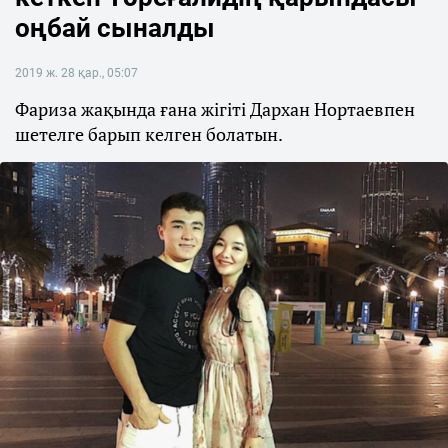
оңбай сыналды
2019 ж. 28 қар., 05:07
Фариза жақында ғана жігіті Дархан Нортаевпен
шетелге барып келген болатын.