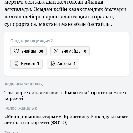
мерзімі осы жылдың желтоқсан айында
аяқталады. Осыдан кейін қазақстандық былғары
қолғап шебері шаршы алаңға қайта оралып,
суперорта салмақтағы мансабын бастайды.
Сіздің реакцияңыз?
Ұнайды
88
Ұнамайды
6
Күлкілі
1
Ашулы
1
Алдыңғы жаңалық
Триллерге айналған матч: Рыбакина Торонтода мінез
көрсетті
Келесі жаңалық
«Менің ойыншықтарым»: Криштиану Роналду қымбат
автопаркін көрсетті (ФОТО)
Тегтер: