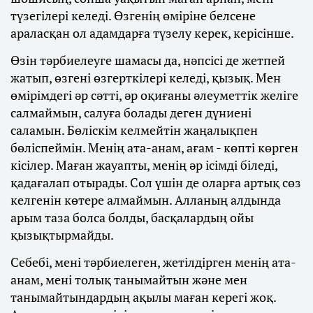
түзегілері келеді. Өзгенің өміріне белсене
араласқан ол адамдарға түзелу керек, керісінше.
Өзін тәрбиелеуге шамасы да, нәпсісі де жетпей
жатып, өзгені өзгерткілері келеді, қызық. Мен
өмірімдегі әр сәтті, әр оқиғаны әлеуметтік желіге
салмаймын, салуға болады деген дүниені
саламын. Бөліскім келмейтін жаңалықпен
бөліспеймін. Менің ата-анам, ағам - көпті көрген
кісілер. Маған жауапты, менің әр ісімді біледі,
қадағалап отырады. Сол үшін де оларға артық сөз
келгенін көтере алмаймын. Алланың алдында
арым таза болса болды, басқалардың ойы
қызықтырмайды.
Себебі, мені тәрбиелеген, жетілдірген менің ата-
анам, мені толық танымайтын және мен
танымайтындардың ақылы маған керегі жоқ.