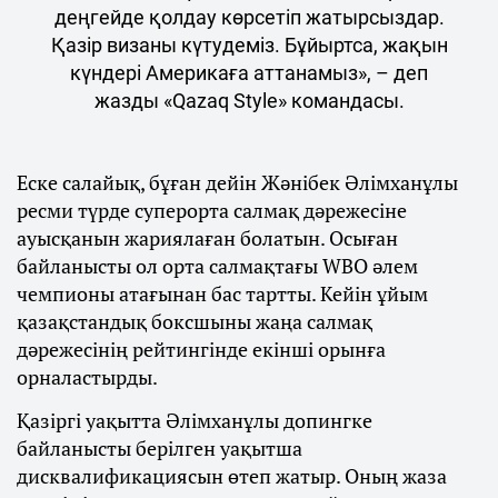
деңгейде қолдау көрсетіп жатырсыздар.
Қазір визаны күтудеміз. Бұйыртса, жақын
күндері Америкаға аттанамыз», – деп
жазды «Qazaq Style» командасы.
Еске салайық, бұған дейін Жәнібек Әлімханұлы
ресми түрде суперорта салмақ дәрежесіне
ауысқанын жариялаған болатын. Осыған
байланысты ол орта салмақтағы WBO әлем
чемпионы атағынан бас тартты. Кейін ұйым
қазақстандық боксшыны жаңа салмақ
дәрежесінің рейтингінде екінші орынға
орналастырды.
Қазіргі уақытта Әлімханұлы допингке
байланысты берілген уақытша
дисквалификациясын өтеп жатыр. Оның жаза