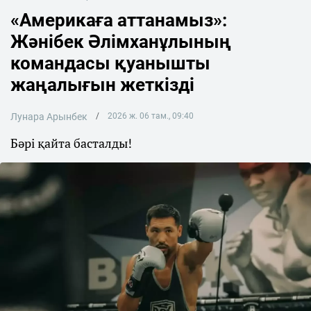
«Америкаға аттанамыз»:
Жәнібек Әлімханұлының
командасы қуанышты
жаңалығын жеткізді
Лунара Арынбек
2026 ж. 06 там., 09:40
Бәрі қайта басталды!