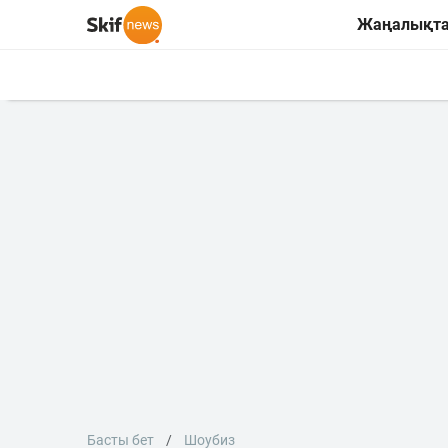
Жаңалықт
Басты бет
Шоубиз