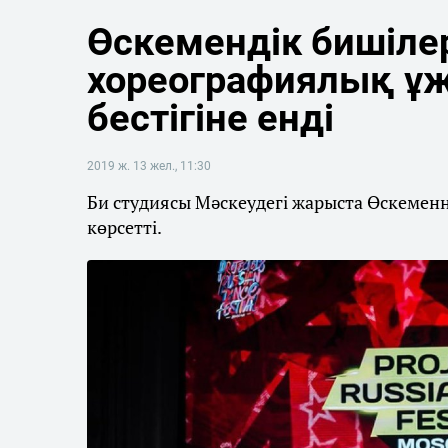
Өскемендік бишіле
хореографиялық ұ
бестігіне енді
2019 ж. 13 жел., 11:30
Би студиясы Мәскеудегі жарыста Өскеменн
көрсетті.