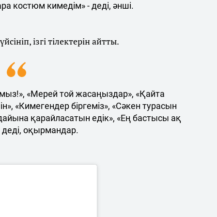
ра костюм кимедім» - деді, әнші.
йсініп, ізгі тілектерін айтты.
мыз!», «Мерей той жасаңыздар», «Қайта
», «Кимегендер біргеміз», «Сәкен турасын
ғдайына қарайласатын едік», «Ең бастысы ақ
- деді, оқырмандар.