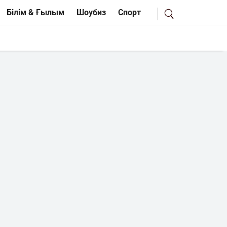
Білім & Ғылым
Шоубиз
Спорт