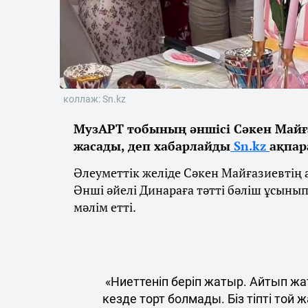
коллаж: Sn.kz
МузАРТ тобының әншісі Сәкен Майғ
жасады, деп хабарлайды
Sn.kz
ақпар
Әлеуметтік желіде Сәкен Майғазиевтің а
Әнші әйелі Динараға тәтті бәліш ұсыны
мәлім етті.
«Ниеттеніп беріп жатыр. Айтып жат
кезде торт болмады. Біз тіпті той