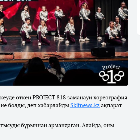
еуде өткен PROJECT 818 заманауи хореография
 ие болды, деп хабарлайды
Skifnews.kz
ақпарат
.
атысуды бұрыннан армандаған. Алайда, оны