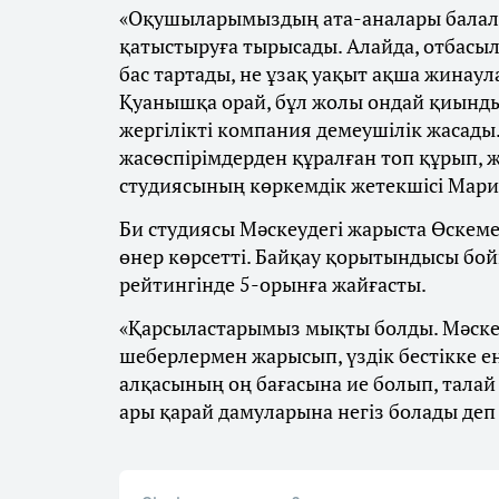
«Оқушыларымыздың ата-аналары балала
қатыстыруға тырысады. Алайда, отбасыл
бас тартады, не ұзақ уақыт ақша жинаул
Қуанышқа орай, бұл жолы ондай қиынды
жергілікті компания демеушілік жасады
жасөспірімдерден құралған топ құрып, ж
студиясының көркемдік жетекшісі Мар
Би студиясы Мәскеудегі жарыста Өскеме
өнер көрсетті. Байқау қорытындысы бо
рейтингінде 5-орынға жайғасты.
«Қарсыластарымыз мықты болды. Мәскеу
шеберлермен жарысып, үздік бестікке ен
алқасының оң бағасына ие болып, талай
ары қарай дамуларына негіз болады деп 