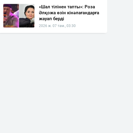
«Шал тілінен тапты»: Роза
Әлқожа өзін кінәлағандарға
жауап берді
2026 ж. 07 там., 03:30