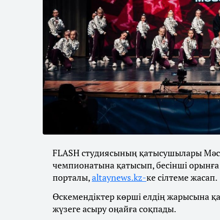
FLASH студиясының қатысушылары Мәск
чемпионатына қатысып, бесінші орынға
порталы,
altaynews.kz-
ке сілтеме жасап
Өскемендіктер көрші елдің жарысына қ
жүзеге асыру оңайға соқпады.