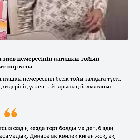
азиев немересінің алғашқы тойын
ат порталы.
лғашқы немересінің бесік тойы талқыға түсті.
п, өздерінің үлкен тойларының болмағанын
сыз сіздің кезде торт болды ма деп, біздің
 жасамадық. Динара ақ көйлек киген жоқ, ақ