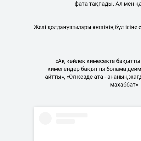
фата тақпады. Ал мен қа
Желі қолданушылары әншінің бұл ісіне сү
«Ақ көйлек кимесекте бақытты
кимегендер бақытты болама деймін
айтты», «Ол кезде ата - ананың жа
махаббат» 