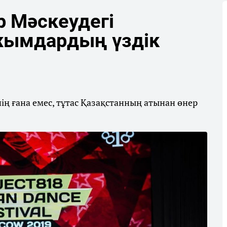
р Мәскеудегі
жымдардың үздік
ің ғана емес, тұтас Қазақстанның атынан өнер