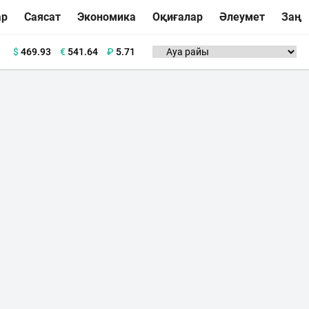
ар
Саясат
Экономика
Оқиғалар
Әлеумет
Заң
$
469.93
€
541.64
₽
5.71