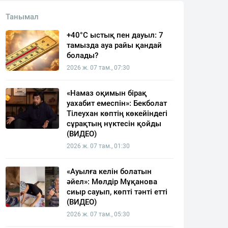
Танымал
+40°C ыстық пен дауыл: 7
тамызда ауа райы қандай
болады?
2026 ж. 07 там., 07:30
«Намаз оқимын бірақ
уахабит емеспін»: Бекболат
Тілеухан көптің көкейіндегі
сұрақтың нүктесін қойды
(ВИДЕО)
2026 ж. 07 там., 01:30
«Ауылға келін болатын
әйел»: Мөлдір Мұқанова
сиыр сауып, көпті тәнті етті
(ВИДЕО)
2026 ж. 07 там., 05:30