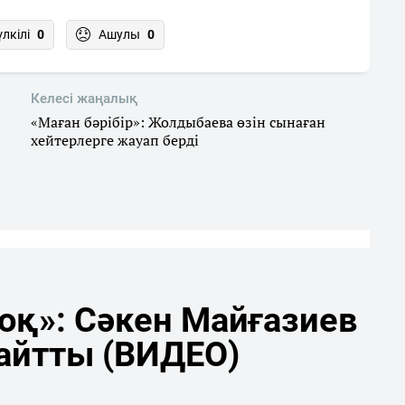
үлкілі
0
Ашулы
0
Келесі жаңалық
«Маған бәрібір»: Жолдыбаева өзін сынаған
хейтерлерге жауап берді
оқ»: Сәкен Майғазиев
айтты (ВИДЕО)