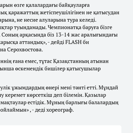
рын өзге қалалардағы байқауларға
ық қаражаттың жетіспеушілігінен не қатысудан
арына, не несие алуларына тура келеді.
қтар туындамады. Чемпионатқа баруға бізге
. Соның арқасында біз 13-14 жас аралығындағы
арысқа аттандық», - дейді FLASH би
ина Серохвостова.
ннің ғана емес, тұтас Қазақстанның атынан
йынша өскемендік бишілер қатысушылар
лік ұжымдардың өнері мені тәнті етті. Мұндай
у керемет көрсеткіш деп білемін. Қазылар
 мақтаулар естідік. Мұның барлығы балалардың
ойлаймын» , - деді хореограф.