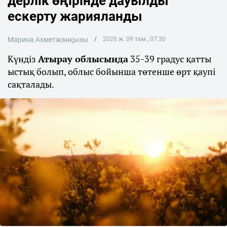
дерлік өңірінде дауылды
ескерту жарияланды
Марина Ахметжанқызы
2026 ж. 09 там., 07:30
Күндіз
Атырау облысында
35-39 градус қатты
ыстық болып, облыс бойынша төтенше өрт қаупі
сақталады.