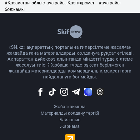
#Қазақстан, облыс, ауа райы, Қазгидромет
#ауа райы
болжамы
«SN.kz» ақпараттық порталына гиперсілтеме жасалған
жағдайда ғана материалдарды қолдануға рұқсат етіледі.
Ақпараттан дәйексөз алынғанда міндетті түрде сілтеме
жасалуы тиіс. Жазбаша түрде рұқсат берілмеген
жағдайда материалдарды коммерциялық мақсаттарға
пайдалануға болмайды.
Жоба жайында
Материалды қолдану тәртібі
Байланыс
Жарнама