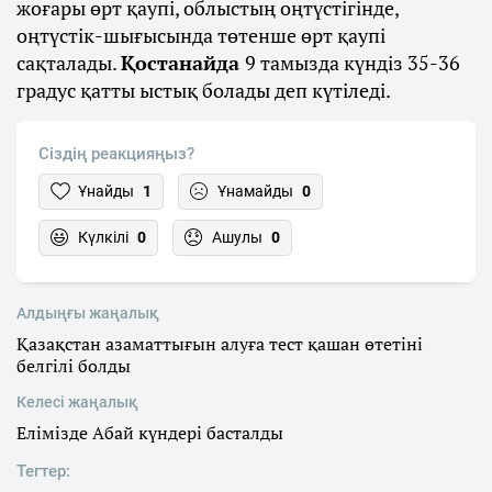
жоғары өрт қаупі, облыстың оңтүстігінде,
оңтүстік-шығысында төтенше өрт қаупі
сақталады.
Қостанайда
9 тамызда күндіз 35-36
градус қатты ыстық болады деп күтіледі.
Сіздің реакцияңыз?
Ұнайды
1
Ұнамайды
0
Күлкілі
0
Ашулы
0
Алдыңғы жаңалық
Қазақстан азаматтығын алуға тест қашан өтетіні
белгілі болды
Келесі жаңалық
Елімізде Абай күндері басталды
Тегтер: