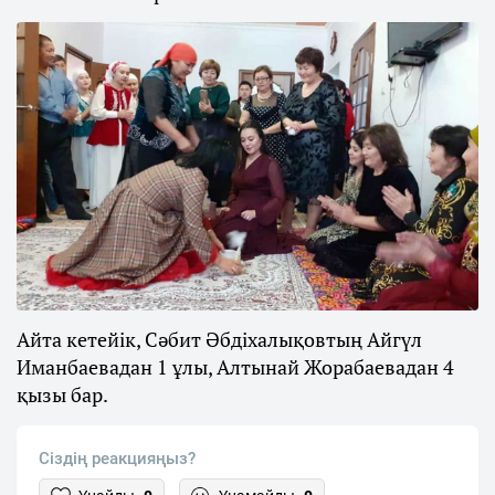
Айта кетейік, Сәбит Әбдіхалықовтың Айгүл
Иманбаевадан 1 ұлы, Алтынай Жорабаевадан 4
қызы бар.
Сіздің реакцияңыз?