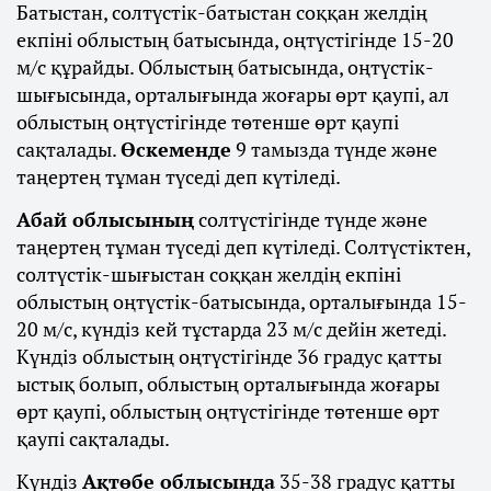
Батыстан, солтүстік-батыстан соққан желдің
екпіні облыстың батысында, оңтүстігінде 15-20
м/с құрайды. Облыстың батысында, оңтүстік-
шығысында, орталығында жоғары өрт қаупі, ал
облыстың оңтүстігінде төтенше өрт қаупі
сақталады.
Өскеменде
9 тамызда түнде және
таңертең тұман түседі деп күтіледі.
Абай облысының
солтүстігінде түнде және
таңертең тұман түседі деп күтіледі. Солтүстіктен,
солтүстік-шығыстан соққан желдің екпіні
облыстың оңтүстік-батысында, орталығында 15-
20 м/с, күндіз кей тұстарда 23 м/с дейін жетеді.
Күндіз облыстың оңтүстігінде 36 градус қатты
ыстық болып, облыстың орталығында жоғары
өрт қаупі, облыстың оңтүстігінде төтенше өрт
қаупі сақталады.
Күндіз
Ақтөбе облысында
35-38 градус қатты