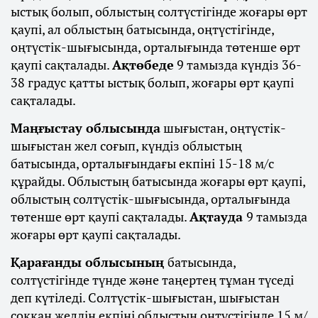
ыстық болып, облыстың солтүстігінде жоғары өрт
қаупі, ал облыстың батысында, оңтүстігінде,
оңтүстік-шығысында, орталығында төтенше өрт
қаупі сақталады.
Ақтөбеде
9 тамызда күндіз 36-
38 градус қатты ыстық болып, жоғары өрт қаупі
сақталады.
Маңғыстау облысында
шығыстан, оңтүстік-
шығыстан жел соғып, күндіз облыстың
батысында, орталығындағы екпіні 15-18 м/с
құрайды. Облыстың батысында жоғары өрт қаупі,
облыстың солтүстік-шығысында, орталығында
төтенше өрт қаупі сақталады.
Ақтауда
9 тамызда
жоғары өрт қаупі сақталады.
Қарағанды облысының
батысында,
солтүстігінде түнде және таңертең тұман түседі
деп күтіледі. Солтүстік-шығыстан, шығыстан
соққан желдің екпіні облыстың оңтүстігінде 15 м/