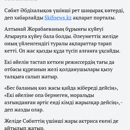
Сәбит Әбдіхалықов үшінші рет шаңырақ көтерді,
деп хабарлайды
Skifnews.kz
ақпарат порталы.
Алтынай Жорабаеваның бұрынғы күйеуі
Атырауға күйеу бала болды. Әлеуметтік желіде
оның үйленгендігі туралы ақпараттар тарап
кетті. Ол жас қызды құда түсіп алғанға ұқсайды.
Екі әйелін тастап кеткен режиссердің тағы да
отбасы құрғанын желі қолданушылары қызу
талқыға салып жатыр.
«Бес баланың көз жасы қайда жібереді дейсің»,
«Екі әйеліне опа бермеген, моральды
азғынданған әртіс енді кімді жарылқар дейсің», -
деп жазды олар.
Желіде Сәбиттің үшінші жары актриса екені де
айтылып жатыр.