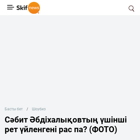
Басты бет
Шоубиз
Сәбит Әбдіхалықовтың үшінші
рет үйленгені рас па? (ФОТО)