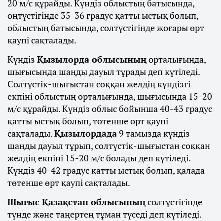
20 м/с құрайды. Күндіз облыстың батысында,
оңтүстігінде 35-36 градус қатты ыстық болып,
облыстың батысында, солтүстігінде жоғары өрт
қаупі сақталады.
Күндіз
Қызылорда облысының
орталығында,
шығысында шаңды дауыл тұрады деп күтіледі.
Солтүстік-шығыстан соққан желдің күндізгі
екпіні облыстың орталығында, шығысында 15-20
м/с құрайды. Күндіз облыс бойынша 40-43 градус
қатты ыстық болып, төтенше өрт қаупі
сақталады.
Қызылордада
9 тамызда күндіз
шаңды дауыл тұрып, солтүстік-шығыстан соққан
желдің екпіні 15-20 м/с болады деп күтіледі.
Күндіз 40-42 градус қатты ыстық болып, қалада
төтенше өрт қаупі сақталады.
Шығыс Қазақстан облысының
солтүстігінде
түнде және таңертең тұман түседі деп күтіледі.