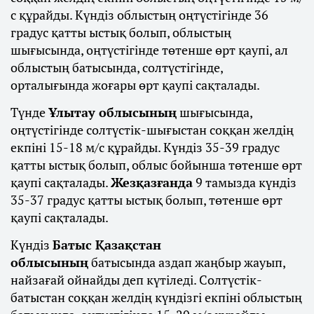
с құрайды. Күндіз облыстың оңтүстігінде 36
градус қатты ыстық болып, облыстың
шығысында, оңтүстігінде төтенше өрт қаупі, ал
облыстың батысында, солтүстігінде,
орталығында жоғары өрт қаупі сақталады.
Түнде
Ұлытау облысының
шығысында,
оңтүстігінде солтүстік-шығыстан соққан желдің
екпіні 15-18 м/с құрайды. Күндіз 35-39 градус
қатты ыстық болып, облыс бойынша төтенше өрт
қаупі сақталады.
Жезқазғанда
9 тамызда күндіз
35-37 градус қатты ыстық болып, төтенше өрт
қаупі сақталады.
Күндіз
Батыс Қазақстан
облысының
батысында аздап жаңбыр жауып,
найзағай ойнайды деп күтіледі. Солтүстік-
батыстан соққан желдің күндізгі екпіні облыстың