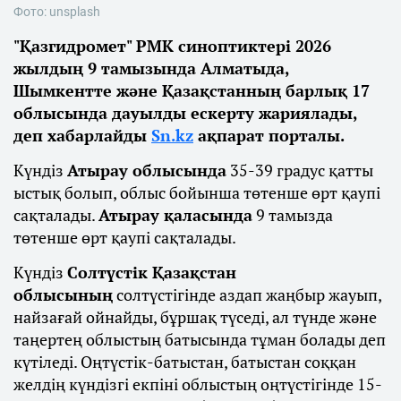
Фото: unsplash
"Қазгидромет" РМК синоптиктері 2026
жылдың 9 тамызында Алматыда,
Шымкентте және Қазақстанның барлық 17
облысында дауылды ескерту жариялады,
деп хабарлайды
Sn.kz
ақпарат порталы.
Күндіз
Атырау облысында
35-39 градус қатты
ыстық болып, облыс бойынша төтенше өрт қаупі
сақталады.
Атырау қаласында
9 тамызда
төтенше өрт қаупі сақталады.
Күндіз
Солтүстік Қазақстан
облысының
солтүстігінде аздап жаңбыр жауып,
найзағай ойнайды, бұршақ түседі, ал түнде және
таңертең облыстың батысында тұман болады деп
күтіледі. Оңтүстік-батыстан, батыстан соққан
желдің күндізгі екпіні облыстың оңтүстігінде 15-