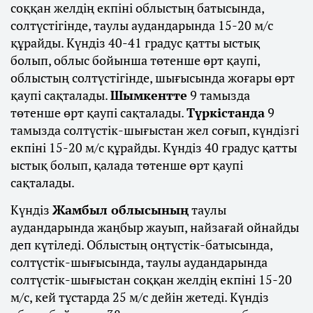
соққан желдің екпіні облыстың батысында,
солтүстігінде, таулы аудандарында 15-20 м/с
құрайды. Күндіз 40-41 градус қатты ыстық
болып, облыс бойынша төтенше өрт қаупі,
облыстың солтүстігінде, шығысында жоғары өрт
қаупі сақталады.
Шымкентте
9 тамызда
төтенше өрт қаупі сақталады.
Түркістанда
9
тамызда солтүстік-шығыстан жел соғып, күндізгі
екпіні 15-20 м/с құрайды. Күндіз 40 градус қатты
ыстық болып, қалада төтенше өрт қаупі
сақталады.
Күндіз
Жамбыл облысының
таулы
аудандарында жаңбыр жауып, найзағай ойнайды
деп күтіледі. Облыстың оңтүстік-батысында,
солтүстік-шығысында, таулы аудандарында
солтүстік-шығыстан соққан желдің екпіні 15-20
м/с, кей тұстарда 25 м/с дейін жетеді. Күндіз