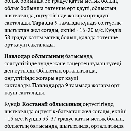
облыс бойынша 38 градус қатты ыстық болып,
облыс бойынша төтенше өрт қаупі, облыстың
шығысында, оңтүстігінде жоғары өрт қаупі
сақталады.
Таразда
9 тамызда күндіз солтүстік-
шығыстан жел соғады, екпіні - 15-20 м/с. Күндіз
38 градус қатты ыстық болып, қалада төтенше
өрт қаупі сақталады.
Павлодар облысының
батысында,
солтүстігінде түнде және таңертең тұман түседі
деп күтіледі. Облыстың орталығында,
оңтүстігінде жоғары өрт қаупі
сақталады.
Павлодарда
9 тамызда жоғары өрт
қаупі сақталады.
Күндіз
Қостанай облысының
оңтүстігінде,
шығысында оңтүстік-батыстан жел соғады, екпіні
- 15 м/с. Күндіз 35-37 градус қатты ыстық болып,
облыстың батысында, шығысында, орталығында