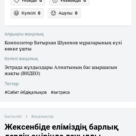
Ұнайды
0
Ұнамайды
0
Күлкілі
0
Ашулы
0
Алдыңғы жаңалық
Композитор Батырхан Шүкенов мұраларының күлі
көкке ұшты
Келесі жаңалық
Эстрада жұлдыздары Алматының бас шыршасын
жақты (ВИДЕО)
Тегтер:
#Сәбит Әбдіқалықов
#актриса
Басты бет
Жаңалықтар
Жексенбіде еліміздің барлық