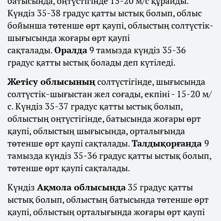
батысында, оңтүстігінде 15-20 м/с құрайды.
Күндіз 35-38 градус қатты ыстық болып, облыс
бойынша төтенше өрт қаупі, облыстың солтүстік-
шығысында жоғары өрт қаупі
сақталады.
Оралда
9 тамызда күндіз 35-36
градус қатты ыстық болады деп күтіледі.
Жетісу облысының
солтүстігінде, шығысында
солтүстік-шығыстан жел соғады, екпіні - 15-20 м/
с. Күндіз 35-37 градус қатты ыстық болып,
облыстың оңтүстігінде, батысында жоғары өрт
қаупі, облыстың шығысында, орталығында
төтенше өрт қаупі сақталады.
Талдықорғанда
9
тамызда күндіз 35-36 градус қатты ыстық болып,
төтенше өрт қаупі сақталады.
Күндіз
Ақмола облысында
35 градус қатты
ыстық болып, облыстың батысында төтенше өрт
қаупі, облыстың орталығында жоғары өрт қаупі