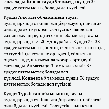
сақталады.
Көкшетауда
9 тамызда күндіз 35
градус қатты ыстық болады деп күтіледі.
Күндіз
Алматы облысының
таулы
аудандарында өткінші жаңбыр жауып, найзағай
ойнайды деп күтіледі. Солтүстік-шығыстан
соққан желдің күндізгі екпіні облыстың таулы
аудандарында 15-20 м/с құрайды. Күндіз 35-38
градус қатты ыстық болып, облыстың батысында,
солтүстігінде төтенше өрт қаупі, облыстың
оңтүстігінде, шығысында жоғары өрт қаупі
сақталады.
Алматыда
9 тамызда күндіз 35
градус қатты ыстық болады деп
күтіледі.
Қонаевта
9 тамызда күндіз 36 градус
қатты ыстық болады деп күтіледі.
Күндіз
Түркістан облысының
таулы
аудандарында өткінші жаңбыр жауып, найзағай
ойнайды деп күтіледі. Солтүстік-шығыстан