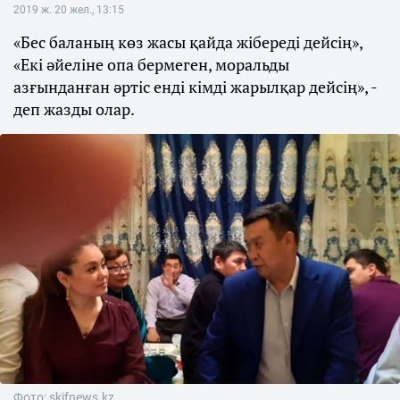
2019 ж. 20 жел., 13:15
«Бес баланың көз жасы қайда жібереді дейсің»,
«Екі әйеліне опа бермеген, моральды
азғынданған әртіс енді кімді жарылқар дейсің», -
деп жазды олар.
Фото: skifnews.kz