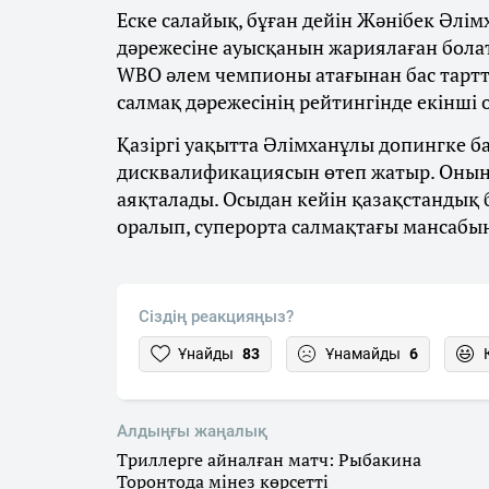
Еске салайық, бұған дейін Жәнібек Әлім
дәрежесіне ауысқанын жариялаған бола
WBO әлем чемпионы атағынан бас тарт
салмақ дәрежесінің рейтингінде екінші
Қазіргі уақытта Әлімханұлы допингке 
дисквалификациясын өтеп жатыр. Оның
аяқталады. Осыдан кейін қазақстандық
оралып, суперорта салмақтағы мансабы
Сіздің реакцияңыз?
Ұнайды
83
Ұнамайды
6
Алдыңғы жаңалық
Триллерге айналған матч: Рыбакина
Торонтода мінез көрсетті