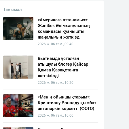
Танымал
«Америкаға аттанамыз»:
Жәнібек Әлімханұлының
командасы қуанышты
жаңалығын жеткізді
2026 ж. 06 там., 09:40
Вьетнамда ұсталған
атышулы блогер Қайсар
Қамза Қазақстанға
жеткізілді
2026 ж. 06 там., 10:20
«Менің ойыншықтарым»:
Криштиану Роналду қымбат
автопаркін көрсетті (ФОТО)
2026 ж. 06 там., 10:00