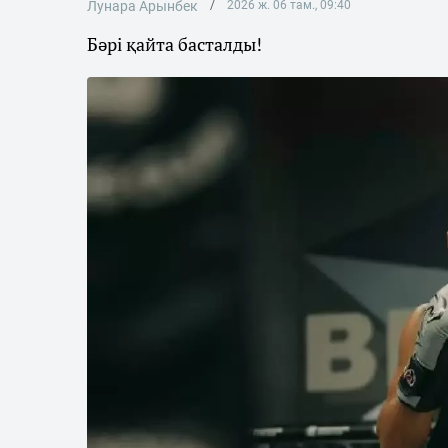
Лунара Арынбек
2026 ж. 06 там., 09:40
Бәрі қайта басталды!