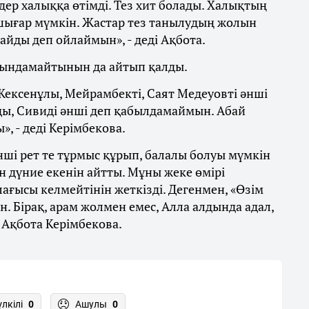
ндер халыққа өтімді. Тез хит болады. Халықтың
 шығар мүмкін. Жастар тез танылудың жолын
майды деп ойлаймын», - деді Ақбота.
йындамайтынын да айтып қалды.
ексенұлы, Мейрамбекті, Саят Медеуовті әнші
ды, Сивиді әнші деп қабылдамаймын. Абай
», - деді Керімбекова.
нші рет те тұрмыс құрып, балалы болуы мүмкін
н дүние екенін айтты. Мұны жеке өмірі
ағысы келмейтінін жеткізді. Дегенмен, «Өзім
н. Бірақ, арам жолмен емес, Алла алдында адал,
і Ақбота Керімбекова.
үлкілі
0
Ашулы
0