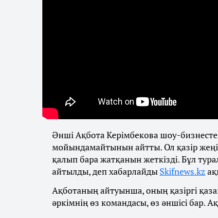
Әнші Ақбота Керімбекова шоу-бизнесте
мойындамайтынын айтты. Ол қазір жеңіл
қалып бара жатқанын жеткізді. Бұл тура
айтылды, деп хабарлайды
Skifnews.kz
ақ
Ақботаның айтуынша, оның қазіргі қазақ
әркімнің өз командасы, өз әншісі бар. 