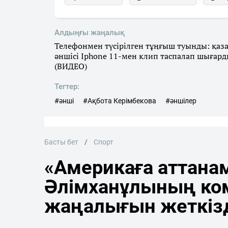
Алдыңғы жаңалық
Телефонмен түсірілген тұңғыш туынды: қаз
әншісі Iphone 11-мен клип таспалап шығар
(ВИДЕО)
Тегтер:
#әнші
#Ақбота Керімбекова
#әншілер
Басты бет
Спорт
«Америкаға аттана
Әлімханұлының ко
жаңалығын жеткіз