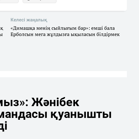
Келесі жаңалық
ақ
«Димашқа менің сыйлығым бар»: емші бала
ды
Ерболсын мега жұлдызға ықыласын білдірмек
мыз»: Жәнібек
мандасы қуанышты
ді