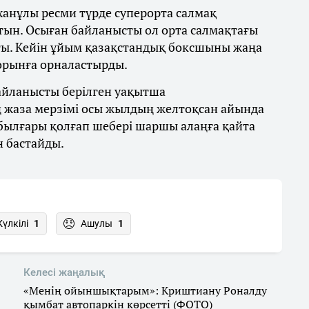
ханұлы ресми түрде суперорта салмақ
тын. Осыған байланысты ол орта салмақтағы
ты. Кейін ұйым қазақстандық боксшыны жаңа
 орынға орналастырды.
байланысты берілген уақытша
 жаза мерзімі осы жылдың желтоқсан айында
 былғары қолғап шебері шаршы алаңға қайта
н бастайды.
Күлкілі
1
Ашулы
1
Келесі жаңалық
«Менің ойыншықтарым»: Криштиану Роналду
қымбат автопаркін көрсетті (ФОТО)