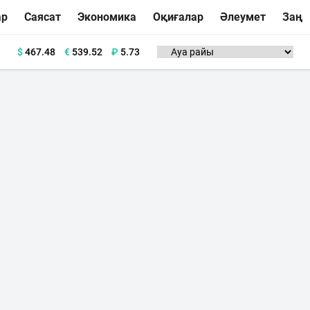
ар
Саясат
Экономика
Оқиғалар
Әлеумет
Заң
$
467.48
€
539.52
₽
5.73