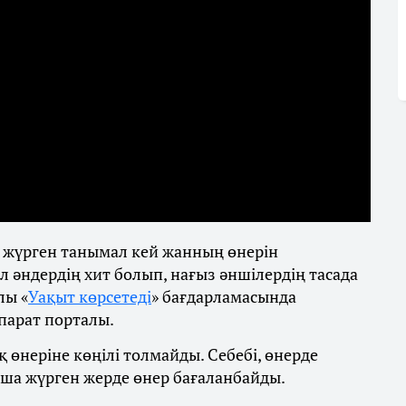
 жүрген танымал кей жанның өнерін
 әндердің хит болып, нағыз әншілердің тасада
лы «
Уақыт көрсетеді
» бағдарламасында
парат порталы.
 өнеріне көңілі толмайды. Себебі, өнерде
Ақша жүрген жерде өнер бағаланбайды.