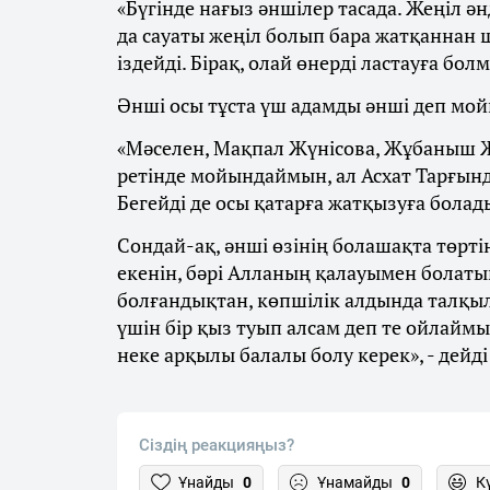
«Бүгінде нағыз әншілер тасада. Жеңіл ә
да сауаты жеңіл болып бара жатқаннан
іздейді. Бірақ, олай өнерді ластауға бол
Әнші осы тұста үш адамды әнші деп мо
«Мәселен, Мақпал Жүнісова, Жұбаныш Ж
ретінде мойындаймын, ал Асхат Тарғын
Бегейді де осы қатарға жатқызуға болады
Сондай-ақ, әнші өзінің болашақта төрті
екенін, бәрі Алланың қалауымен болаты
болғандықтан, көпшілік алдында талқыл
үшін бір қыз туып алсам деп те ойлаймы
неке арқылы балалы болу керек», - дейд
Сіздің реакцияңыз?
Ұнайды
0
Ұнамайды
0
К