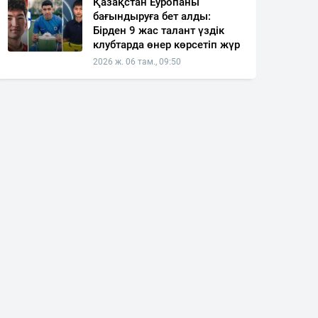
Қазақстан Еуропаны
бағындыруға бет алды:
Бірден 9 жас талант үздік
клубтарда өнер көрсетіп жүр
2026 ж. 06 там., 09:50