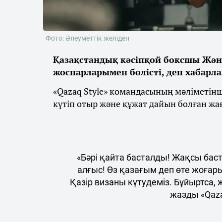
Фото: Әлеуметтік желіден
Қазақстандық кәсіпқой боксшы Жән
жоспарларымен бөлісті, деп хабарл
«Qazaq Style» командасының мәліметін
күтіп отыр және құжат дайын болған жа
«Бәрі қайта басталды! Жақсы бас
алғыс! Өз қазағым деп өте жоғар
Қазір визаны күтудеміз. Бұйыртса,
жазды «Qaza