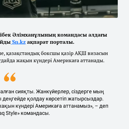
ібек Әлімханұлының командасы алдағы
айды
Sn.kz
ақпарат порталы.
ше, қазақстандық боксшы қазір АҚШ визасын
ғдайда жақын күндері Америкаға аттанады.
талған сияқты. Жанкүйерлер, сіздерге мың
ы деңгейде қолдау көрсетіп жатырсыздар.
 жақын күндері Америкаға аттанамыз», – деп
q Style» командасы.