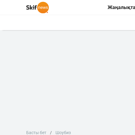
Жаңалықт
Басты бет
Шоубиз