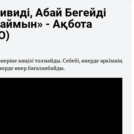
ивиді, Абай Бегейді
аймын» - Ақбота
О)
неріне көңілі толмайды. Себебі, өнерде әркімнің
 жерде өнер бағаланбайды.