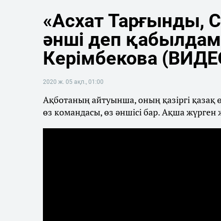
«Асхат Тарғынды, С
әнші деп қабылдам
Керімбекова (ВИДЕ
2020 ж. 05 ақп., 01:00
Ақботаның айтуынша, оның қазіргі қазақ ө
өз командасы, өз әншісі бар. Ақша жүрген