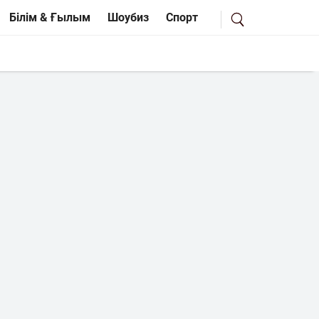
Білім & Ғылым
Шоубиз
Спорт