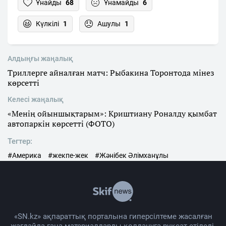
Ұнайды
68
Ұнамайды
6
Күлкілі
1
Ашулы
1
Алдыңғы жаңалық
Триллерге айналған матч: Рыбакина Торонтода мінез
көрсетті
Келесі жаңалық
«Менің ойыншықтарым»: Криштиану Роналду қымбат
автопаркін көрсетті (ФОТО)
Тегтер:
#Америка
#жекпе-жек
#Жәнібек Әлімханұлы
«SN.kz» ақпараттық порталына гиперсілтеме жасалған