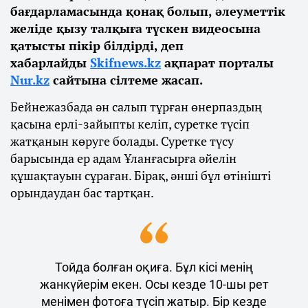
бағдарламасында қонақ болып, әлеуметтік
желіде қызу талқыға түскен видеосына
қатысты пікір білдірді, деп
хабарлайды
Skifnews.kz
ақпарат порталы
Nur.kz
сайтына сілтеме жасап.
Бейнежазбада ән салып тұрған өнерпаздың
қасына ерлі-зайыпты келіп, суретке түсіп
жатқанын көруге болады. Суретке түсу
барысында ер адам Ұланғасырға әйелін
құшақтауын сұраған. Бірақ, әнші бұл өтінішті
орындаудан бас тартқан.
Тойда болған оқиға. Бұл кісі менің
жанкүйерім екен. Осы кезде 10-шы рет
менімен фотоға түсіп жатыр. Бір кезде