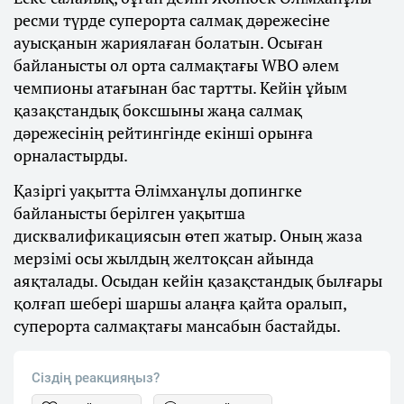
ресми түрде суперорта салмақ дәрежесіне
ауысқанын жариялаған болатын. Осыған
байланысты ол орта салмақтағы WBO әлем
чемпионы атағынан бас тартты. Кейін ұйым
қазақстандық боксшыны жаңа салмақ
дәрежесінің рейтингінде екінші орынға
орналастырды.
Қазіргі уақытта Әлімханұлы допингке
байланысты берілген уақытша
дисквалификациясын өтеп жатыр. Оның жаза
мерзімі осы жылдың желтоқсан айында
аяқталады. Осыдан кейін қазақстандық былғары
қолғап шебері шаршы алаңға қайта оралып,
суперорта салмақтағы мансабын бастайды.
Сіздің реакцияңыз?