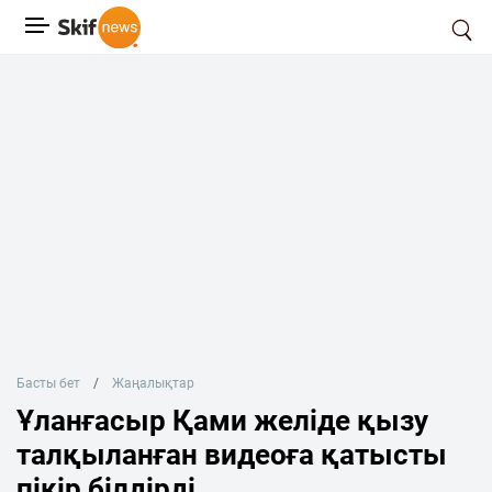
Басты бет
Жаңалықтар
Ұланғасыр Қами желіде қызу
талқыланған видеоға қатысты
пікір білдірді