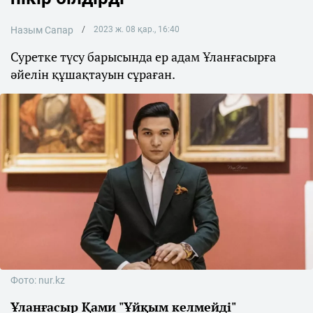
Назым Сапар
2023 ж. 08 қар., 16:40
Суретке түсу барысында ер адам Ұланғасырға
әйелін құшақтауын сұраған.
Фото: nur.kz
Ұланғасыр Қами "Ұйқым келмейді"