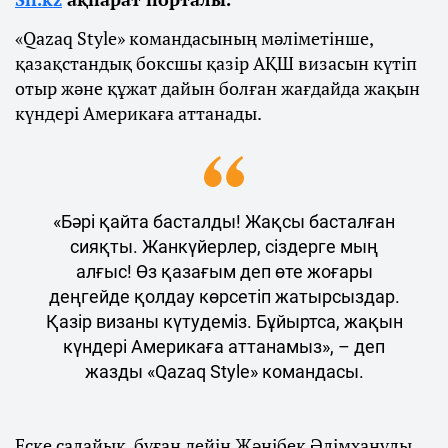
«Qazaq Style» командасының мәліметінше,
қазақстандық боксшы қазір АҚШ визасын күтіп
отыр және құжат дайын болған жағдайда жақын
күндері Америкаға аттанады.
«Бәрі қайта басталды! Жақсы басталған
сияқты. Жанкүйерлер, сіздерге мың
алғыс! Өз қазағым деп өте жоғары
деңгейде қолдау көрсетіп жатырсыздар.
Қазір визаны күтудеміз. Бұйыртса, жақын
күндері Америкаға аттанамыз», – деп
жазды «Qazaq Style» командасы.
Еске салайық, бұған дейін Жәнібек Әлімханұлы