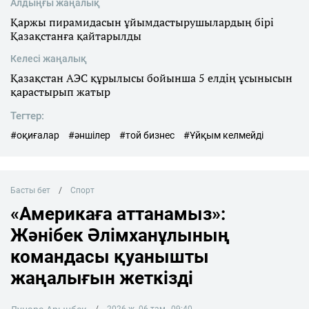
Алдыңғы жаңалық
Қаржы пирамидасын ұйымдастырушылардың бірі
Қазақстанға қайтарылды
Келесі жаңалық
Қазақстан АЭС құрылысы бойынша 5 елдің ұсынысын
қарастырып жатыр
Тегтер:
#оқиғалар
#әншілер
#той бизнес
#Ұйқым келмейді
Басты бет
Спорт
«Америкаға аттанамыз»:
Жәнібек Әлімханұлының
командасы қуанышты
жаңалығын жеткізді