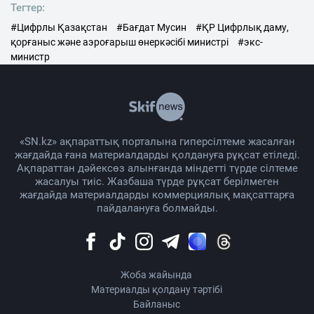
Тегтер:
#Цифрлы Қазақстан
#Бағдат Мусин
#ҚР Цифрлық даму,
қорғаныс және аэроғарыш өнеркәсібі министрі
#экс-
министр
«SN.kz» ақпараттық порталына гиперсілтеме жасалған
жағдайда ғана материалдарды қолдануға рұқсат етіледі.
Ақпараттан дәйексөз алынғанда міндетті түрде сілтеме
жасалуы тиіс. Жазбаша түрде рұқсат берілмеген
жағдайда материалдарды коммерциялық мақсаттарға
пайдалануға болмайды.
Жоба жайында
Материалды қолдану тәртібі
Байланыс