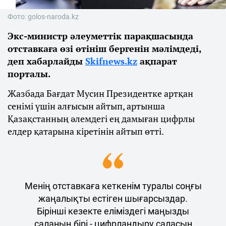
Фото: golos-naroda.kz
Экс-министр әлеуметтік парақшасында
отставкаға өзі өтініш бергенін мәлімдеді,
деп хабарлайды
Skifnews.kz
ақпарат
порталы.
Жазбада Бағдат Мусин Президентке артқан
сенімі үшін алғысын айтып, артынша
Қазақстанның әлемдегі ең дамыған цифрлы
елдер қатарына кіретінін айтып өтті.
Менің отставкаға кеткенім туралы соңғы
жаңалықты естіген шығарсыздар.
Бірінші кезекте еліміздегі маңызды
саланың бірі - цифрландыру саласын