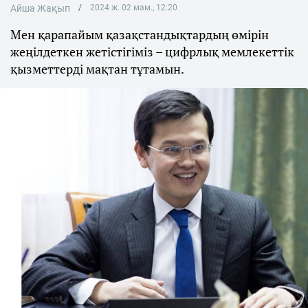
Айша Жақып
2024 ж. 02 мам., 12:20
Мен қарапайым қазақстандықтардың өмірін
жеңілдеткен жетістігіміз – цифрлық мемлекеттік
қызметтерді мақтан тұтамын.