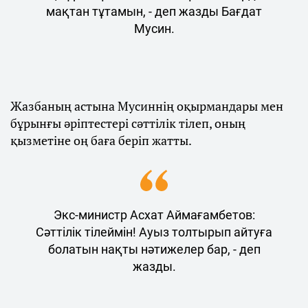
мақтан тұтамын, - деп жазды Бағдат
Мусин.
Жазбаның астына Мусиннің оқырмандары мен
бұрынғы әріптестері сәттілік тілеп, оның
қызметіне оң баға беріп жатты.
Экс-министр Асхат Аймағамбетов:
Сәттілік тілеймін! Ауыз толтырып айтуға
болатын нақты нәтижелер бар, - деп
жазды.