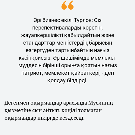
Әрі бизнес өкілі Турлов: Сіз
перспективаларды көретін,
жауапкершілікті қабылдайтын және
стандарттар мен істердің барысын
өзгертуден тартынбайтын нағыз
кәсіпқойсыз. Әр шешімімде мемлекет
мүддесін бірінші орынға қоятын нағыз
патриот, мемлекет қайраткері, - деп
қолдау білдірді.
Дегенмен оқырмандар арасында Мусиннің
қызметіне сын айтып, көңілі толмаған
оқырмандар пікірі де кездеседі.