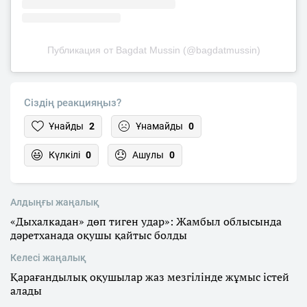
Публикация от Bagdat Mussin (@bagdatmussin)
Сіздің реакцияңыз?
Ұнайды
2
Ұнамайды
0
Күлкілі
0
Ашулы
0
Алдыңғы жаңалық
«Дыхалкадан» дөп тиген удар»: Жамбыл облысында
дәретханада оқушы қайтыс болды
Келесі жаңалық
Қарағандылық оқушылар жаз мезгілінде жұмыс істей
алады