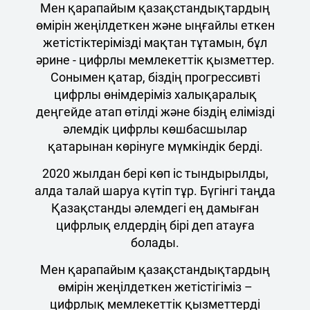
Мен қарапайым қазақстандықтардың
өмірін жеңілдеткен және ыңғайлы еткен
жетістіктерімізді мақтан тұтамын, бұл
әрине - цифрлы мемлекеттік қызметтер.
Сонымен қатар, біздің прогрессивті
цифрлы өнімдеріміз халықаралық
деңгейде атап өтілді және біздің елімізді
әлемдік цифрлы көшбасшылар
қатарынан көрінуге мүмкіндік берді.
2020 жылдан бері көп іс тындырылды,
алда талай шаруа күтіп тұр. Бүгінгі таңда
Қазақстанды әлемдегі ең дамыған
цифрлық елдердің бірі деп атауға
болады.
Мен қарапайым қазақстандықтардың
өмірін жеңілдеткен жетістігіміз –
цифрлық мемлекеттік қызметтерді