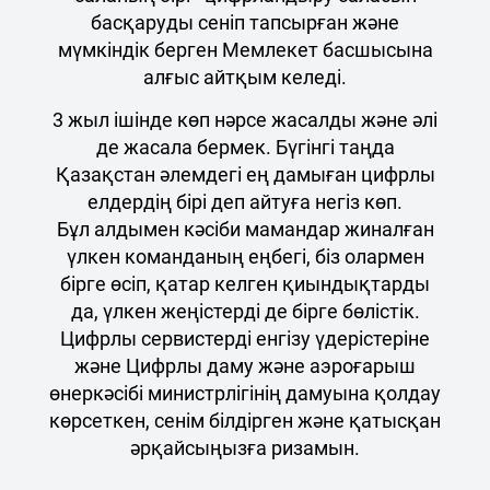
басқаруды сеніп тапсырған және
мүмкіндік берген Мемлекет басшысына
алғыс айтқым келеді.
3 жыл ішінде көп нәрсе жасалды және әлі
де жасала бермек. Бүгінгі таңда
Қазақстан әлемдегі ең дамыған цифрлы
елдердің бірі деп айтуға негіз көп.
Бұл алдымен кәсіби мамандар жиналған
үлкен команданың еңбегі, біз олармен
бірге өсіп, қатар келген қиындықтарды
да, үлкен жеңістерді де бірге бөлістік.
Цифрлы сервистерді енгізу үдерістеріне
және Цифрлы даму және аэроғарыш
өнеркәсібі министрлігінің дамуына қолдау
көрсеткен, сенім білдірген және қатысқан
әрқайсыңызға ризамын.