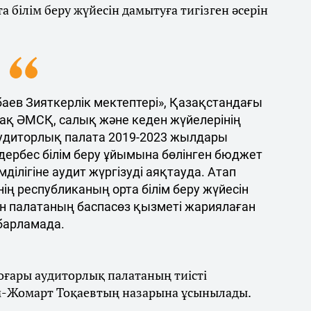
 білім беру жүйесін дамытуға тигізген әсерін
аев Зияткерлік мектептері», Қазақстандағы
-ақ ӘМСҚ, салық және кеден жүйелерінің
 аудиторлық палата 2019-2023 жылдары
 дербес білім беру ұйымына бөлінген бюджет
ілігіне аудит жүргізуді аяқтауда. Атап
ң республиканың орта білім беру жүйесін
ген палатаның баспасөз қызметі жариялаған
барламада.
оғары аудиторлық палатаның тиісті
-Жомарт Тоқаевтың назарына ұсынылады.