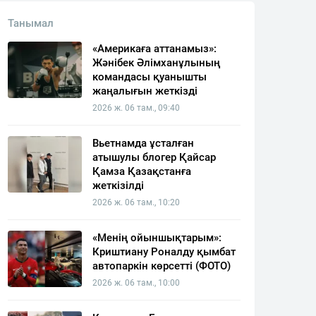
Танымал
«Америкаға аттанамыз»:
Жәнібек Әлімханұлының
командасы қуанышты
жаңалығын жеткізді
2026 ж. 06 там., 09:40
Вьетнамда ұсталған
атышулы блогер Қайсар
Қамза Қазақстанға
жеткізілді
2026 ж. 06 там., 10:20
«Менің ойыншықтарым»:
Криштиану Роналду қымбат
автопаркін көрсетті (ФОТО)
2026 ж. 06 там., 10:00