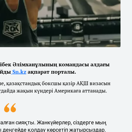
ібек Әлімханұлының командасы алдағы
айды
Sn.kz
ақпарат порталы.
ше, қазақстандық боксшы қазір АҚШ визасын
ғдайда жақын күндері Америкаға аттанады.
талған сияқты. Жанкүйерлер, сіздерге мың
ы деңгейде қолдау көрсетіп жатырсыздар.