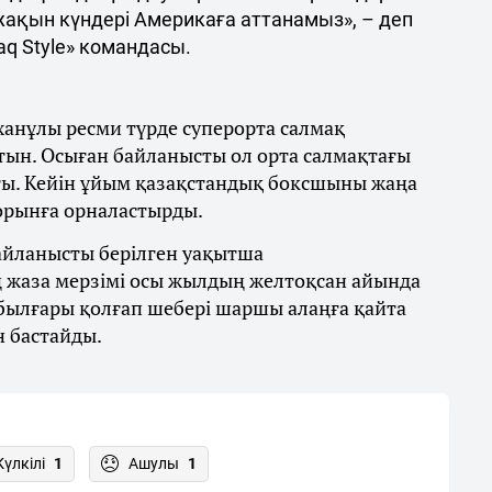
 жақын күндері Америкаға аттанамыз», – деп
q Style» командасы.
ханұлы ресми түрде суперорта салмақ
тын. Осыған байланысты ол орта салмақтағы
ты. Кейін ұйым қазақстандық боксшыны жаңа
 орынға орналастырды.
байланысты берілген уақытша
 жаза мерзімі осы жылдың желтоқсан айында
 былғары қолғап шебері шаршы алаңға қайта
н бастайды.
Күлкілі
1
Ашулы
1