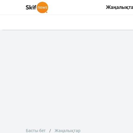
Жаңалықт
Басты бет
Жаңалықтар