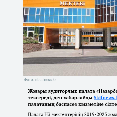
Фото: inbusiness.kz
Жоғары аудиторлық палата «Назарба
тексереді, деп хабарлайды
Skifnews.
палатаның баспасөз қызметіне сілте
Палата НЗ мектептерінің 2019-2023 жы