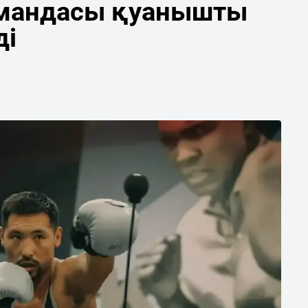
мандасы қуанышты
ді