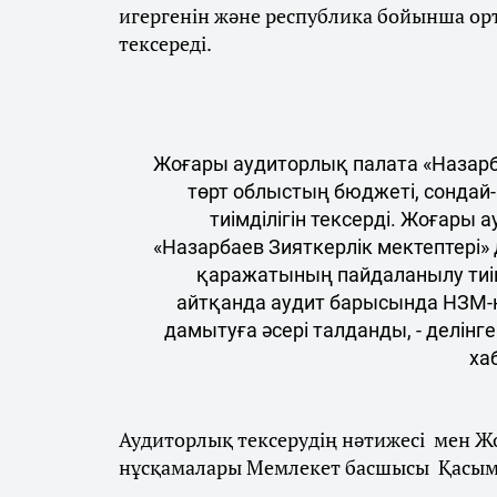
игергенін және республика бойынша орта
тексереді.
Жоғары аудиторлық палата «Назарб
төрт облыстың бюджеті, сондай
тиімділігін тексерді. Жоғары
«Назарбаев Зияткерлік мектептері»
қаражатының пайдаланылу тиімд
айтқанда аудит барысында НЗМ-ні
дамытуға әсері талданды, - делін
ха
Аудиторлық тексерудің нәтижесі мен Ж
нұсқамалары Мемлекет басшысы Қасым