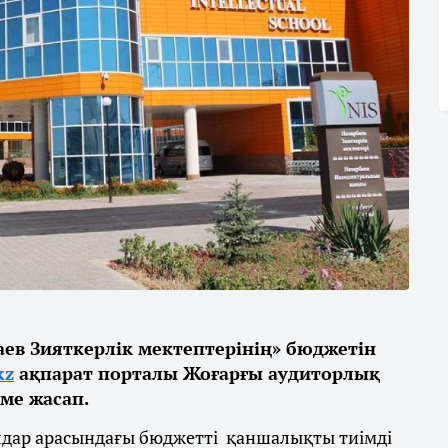
ев Зияткерлік мектептерінің» бюджетін
kz
ақпарат порталы Жоғарғы аудиторлық
ме жасап.
лдар арасындағы бюджетті қаншалықты тиімді