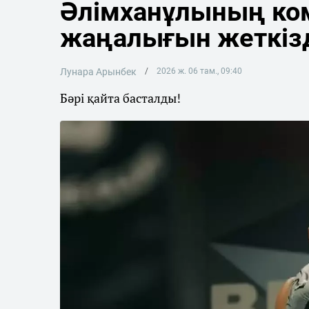
Әлімханұлының ко
жаңалығын жеткіз
Лунара Арынбек
2026 ж. 06 там., 09:40
Бәрі қайта басталды!