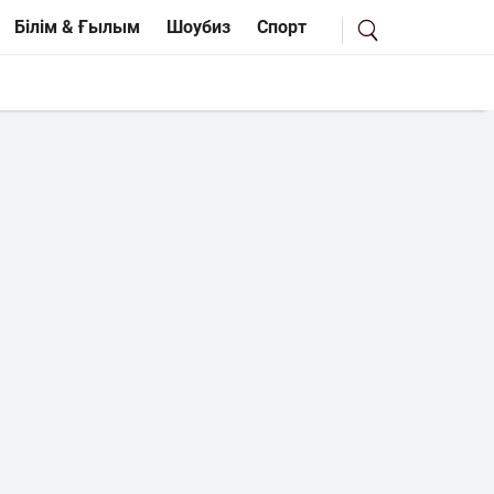
Білім & Ғылым
Шоубиз
Спорт