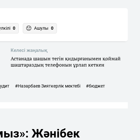
үлкілі
0
Ашулы
0
Келесі жаңалық
Астанада шашын тегін қидырғанымен қоймай
шаштараздың телефонын ұрлап кеткен
удит
#Назарбаев Зияткерлік мектебі
#бюджет
мыз»: Жәнібек