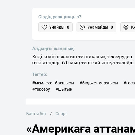
Сіздің реакцияңыз?
Ұнайды
0
Ұнамайды
0
К
Алдыңғы жаңалық
Енді көлігін жалған техникалық тексеруден
өткізгендер 370 мың теңге айыппұл төлейді
Тегтер:
#мемлекет басшысы
#бюджет қаржысы
#госа
#тексеру
#шығын
Басты бет
Спорт
«Америкаға аттана