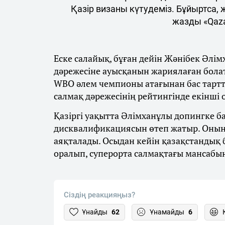
Қазір визаны күтудеміз. Бұйыртса,
жазды «Qaza
Еске салайық, бұған дейін Жәнібек Әлім
дәрежесіне ауысқанын жариялаған бола
WBO әлем чемпионы атағынан бас тарт
салмақ дәрежесінің рейтингінде екінші
Қазіргі уақытта Әлімханұлы допингке 
дисквалификациясын өтеп жатыр. Оның
аяқталады. Осыдан кейін қазақстандық
оралып, суперорта салмақтағы мансабы
Сіздің реакцияңыз?
Ұнайды
62
Ұнамайды
6