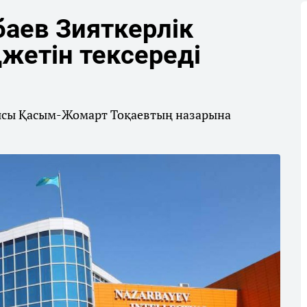
баев Зияткерлік
жетін тексереді
ысы Қасым-Жомарт Тоқаевтың назарына