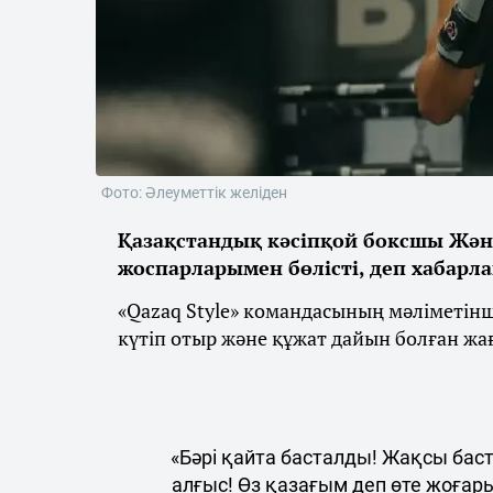
Фото: Әлеуметтік желіден
Қазақстандық кәсіпқой боксшы Жән
жоспарларымен бөлісті, деп хабарл
«Qazaq Style» командасының мәліметін
күтіп отыр және құжат дайын болған жа
«Бәрі қайта басталды! Жақсы бас
алғыс! Өз қазағым деп өте жоғар