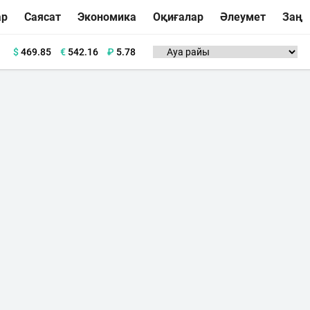
ар
Саясат
Экономика
Оқиғалар
Әлеумет
Заң
$
469.85
€
542.16
₽
5.78