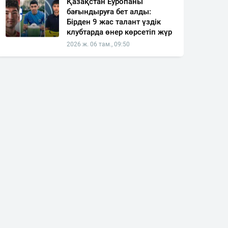
Қазақстан Еуропаны
бағындыруға бет алды:
Бірден 9 жас талант үздік
клубтарда өнер көрсетіп жүр
2026 ж. 06 там., 09:50