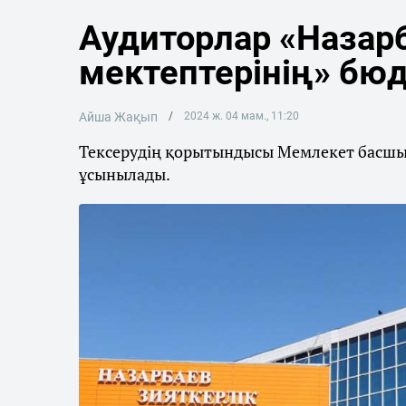
Аудиторлар «Назар
мектептерінің» бюд
Айша Жақып
2024 ж. 04 мам., 11:20
Тексерудің қорытындысы Мемлекет басш
ұсынылады.