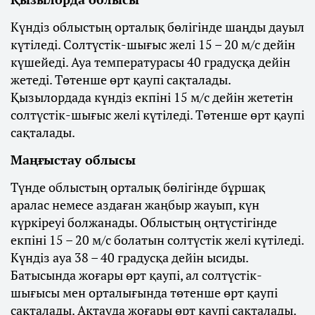
Күндіз облыстың орталық бөлігінде шаңды дауыл
күтіледі. Солтүстік-шығыс желі 15 – 20 м/с дейін
күшейеді. Ауа температурасы 40 градусқа дейін
жетеді. Төтенше өрт қаупі сақталады.
Қызылордада күндіз екпіні 15 м/с дейін жететін
солтүстік-шығыс желі күтіледі. Төтенше өрт қаупі
сақталады.
Маңғыстау облысы
Түнде облыстың орталық бөлігінде бұршақ
аралас немесе аздаған жаңбыр жауып, күн
күркіреуі болжанады. Облыстың оңтүстігінде
екпіні 15 – 20 м/с болатын солтүстік желі күтіледі.
Күндіз ауа 38 – 40 градусқа дейін ысиды.
Батысында жоғары өрт қаупі, ал солтүстік-
шығысы мен орталығында төтенше өрт қаупі
сақталады. Ақтауда жоғары өрт қаупі сақталады.