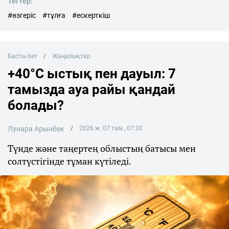
Тегтер:
#өзгеріс
#тұлға
#ескерткіш
Басты бет
Жаңалықтар
+40°C ыстық пен дауыл: 7
тамызда ауа райы қандай
болады?
Лунара Арынбек
2026 ж. 07 там., 07:30
Түнде және таңертең облыстың батысы мен
солтүстігінде тұман күтіледі.