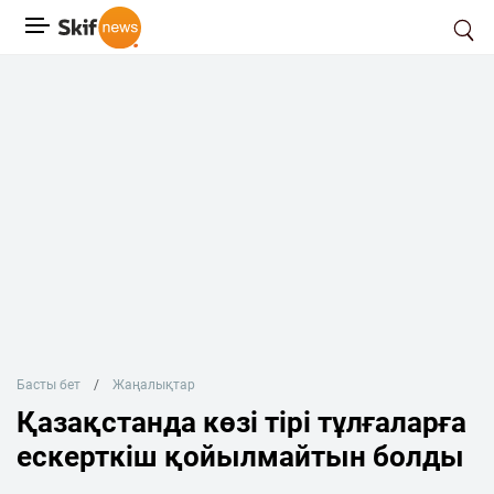
Басты бет
Жаңалықтар
Қазақстанда көзі тірі тұлғаларға
ескерткіш қойылмайтын болды