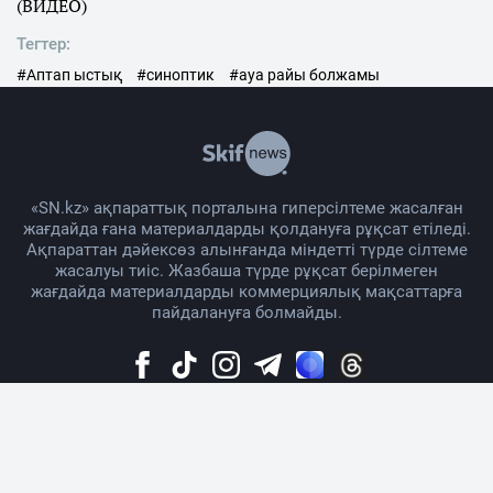
(ВИДЕО)
Тегтер:
#Аптап ыстық
#синоптик
#ауа райы болжамы
«SN.kz» ақпараттық порталына гиперсілтеме жасалған
жағдайда ғана материалдарды қолдануға рұқсат етіледі.
Ақпараттан дәйексөз алынғанда міндетті түрде сілтеме
жасалуы тиіс. Жазбаша түрде рұқсат берілмеген
жағдайда материалдарды коммерциялық мақсаттарға
пайдалануға болмайды.
Жоба жайында
Материалды қолдану тәртібі
Байланыс
Жарнама