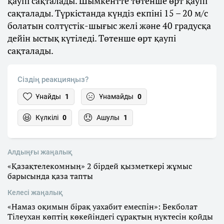
қаупі сақталады. Шымкентте төтенше өрт қаупі
сақталады. Түркістанда күндіз екпіні 15 – 20 м/с
болатын солтүстік-шығыс желі және 40 градусқа
дейін ыстық күтіледі. Төтенше өрт қаупі
сақталады.
Сіздің реакцияңыз?
Ұнайды
1
Ұнамайды
0
Күлкілі
0
Ашулы
1
Алдыңғы жаңалық
«Қазақтелекомның» 2 бірдей қызметкері жұмыс
барысында қаза тапты
Келесі жаңалық
«Намаз оқимын бірақ уахабит емеспін»: Бекболат
Тілеухан көптің көкейіндегі сұрақтың нүктесін қойды