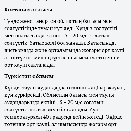
Қостанай облысы
Түнде және таңертең облыстың батысы мен
солтүстігінде тұман күтіледі. Күндіз солтүстігі
мен шығысында екпіні 15 – 20 м/с болатын
солтүстік-батыс желі болжанады. Батысында,
шығысында және орталығында жоғары өрт қаупі,
ал оңтүстігі мен оңтүстік-шығысында төтенше
өрт қаупі сақталады.
Түркістан облысы
Күндіз таулы аудандарда өткінші жаңбыр жауып,
күн күркірейді. Облыстың батысы мен таулы
аудандарында екпіні 15 – 20 м/с соғатын
солтүстік-шығыс желі болжанады. Ауа
температурасы 40 градусқа дейін жетеді. Өңірде
төтенше өрт қаупі, ал шығысында жоғары өрт