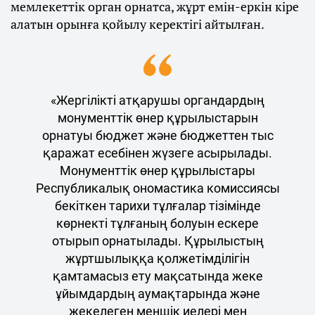
мемлекеттік орган орнатса, жұрт емін-еркін кіре
алатын орынға қойылу керектігі айтылған.
«Жергілікті атқарушы органдардың
монументтік өнер құрылыстарын
орнатуы бюджет және бюджеттен тыс
қаражат есебінен жүзеге асырылады.
Монументтік өнер құрылыстары
Республикалық ономастика комиссиясы
бекіткен тарихи тұлғалар тізімінде
көрнекті тұлғаның болуын ескере
отырып орнатылады. Құрылыстың
жұртшылыққа қолжетімділігін
қамтамасыз ету мақсатында жеке
ұйымдардың аумақтарында және
жекелеген меншік иелері мен