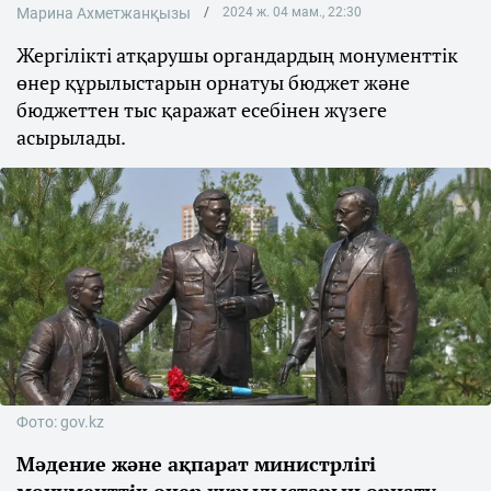
Марина Ахметжанқызы
2024 ж. 04 мам., 22:30
Жергілікті атқарушы органдардың монументтік
өнер құрылыстарын орнатуы бюджет және
бюджеттен тыс қаражат есебінен жүзеге
асырылады.
Фото: gov.kz
Мәдение және ақпарат министрлігі