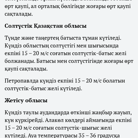
өрт қаупі, ал орталық бөлігінде жоғары өрт қаупі
сақталады.
Солтүстік Қазақстан облысы
Түнде және таңертең батыста тұман күтіледі.
Күндіз облыстың солтүстігі мен шығысында
екпіні 15 – 20 м/с соғатын солтүстік-батыс желі
болжанады. Батысы мен солтүстігінде жоғары өрт
қаупі сақталады.
Петропавлда күндіз екпіні 15 – 20 м/с болатын
солтүстік-батыс желі күтіледі.
Жетісу облысы
Күндіз таулы аудандарда өткінші жаңбыр жауып,
күн күркірейді. Алакөл көлдері аймағында екпіні
15 – 20 м/с соғатын солтүстік-шығыс желі
күтіледі. Ауа температурасы 35 – 36 градусқа