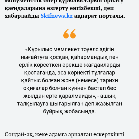
монументтік өнер құрылыстарын орнату
қағидаларына өзгерту енгізбекші, деп
хабарлайды
Skifnews.kz
ақпарат порталы.
«Құрылыс мемлекет тәуелсіздігін
нығайтуға қосқан, қаһармандық пен
ерлік көрсеткен ерекше жағдайларды
қоспағанда, аса көрнекті тұлғалар
қайтыс болған және (немесе) тарихи
оқиғалар болған күннен бастап бес
жылдан ерте қаралмайды», - ашық
талқылауға шығарылған деп жазылған
бұйрық жобасында.
Сондай-ақ, жеке адамға арналған ескерткішті