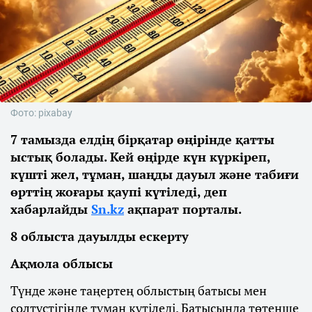
Фото: pixabay
7 тамызда елдің бірқатар өңірінде қатты
ыстық болады. Кей өңірде күн күркіреп,
күшті жел, тұман, шаңды дауыл және табиғи
өрттің жоғары қаупі күтіледі, деп
хабарлайды
Sn.kz
ақпарат порталы.
8 облыста дауылды ескерту
Ақмола облысы
Түнде және таңертең облыстың батысы мен
солтүстігінде тұман күтіледі. Батысында төтенше