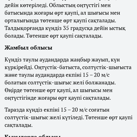
дейін көтеріледі. Облыстың оңтүстігі мен
батысында жоғары өрт қаупі, ал шығысы мен
орталығында төтенше өрт қаупі сақталады.
Талдықорғанда күндіз 35 градусқа дейін ыстық
болады. Төтенше өрт қаупі сақталады.
Жамбыл облысы
Күндіз таулы аудандарда жаңбыр жауып, күн
күркірейді. Оңтүстік-батыста, солтүстік-шығыста
және таулы аудандарда екпіні 15 – 20 м/с
болатын солтүстік-шығыс желі болжанады.
Өңірде төтенше өрт қаупі, ал шығысы мен
оңтүстігінде жоғары өрт қаупі сақталады.
Таразда күндіз екпіні 15 – 20 м/с соғатын
солтүстік-шығыс желі күтіледі. Төтенше өрт қаупі
сақталады.
Қызылорда облысы