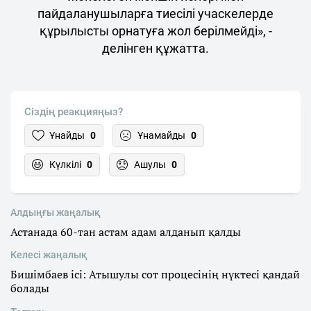
пайдаланушыларға тиесілі учаскелерде
құрылысты орнатуға жол берілмейді», -
делінген құжатта.
Сіздің реакцияңыз?
Ұнайды
0
Ұнамайды
0
Күлкілі
0
Ашулы
0
Алдыңғы жаңалық
Астанада 60-тан астам адам алданып қалды
Келесі жаңалық
Бишімбаев ісі: Атышулы сот процесінің нүктесі қандай
болады