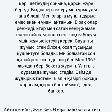
кері шегінудің орнына, қарсы жүре
береді. Біздікілер тек ұру мен ұрмауды
ғана біледі. Мен оларға мұның дұрыс
емес екенін үнемі айтамын. Бірақ олар
ренжиді. Егер мен саған ненің жаман
екенін айтсам, онда сен жақсы болуы
үшін жұмыс істеуің керек. Сауатты
жұмыс істей білсең, осал тұсыңды
күшейтуге болады. Ми болмаған соң
қалай ренжісең де өзің біл. Мен 1967
жылдан бері бокста жүрмін. Ұлттық
құрамада жұмыс істедім. Өзім де
жұдырықтастым. Біздің қазіргі боксқа
қарасам, қорқа бастаймын", - деді
бапкер.
Айта кетейік, Жұмабек Өмірзақов бокстан екі