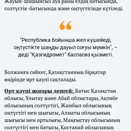
Жауын-шашынсыз ауа райы елдің батысында,
солтүстік-батысында және оңтүстігінде күтіледі.
"Республика бойынша жел күшейеді,
оңтүстікте шаңды дауыл соғуы мүмкін", –
деді "Қазгидромет" баспасөз қызметі.
Болжамға сәйкес, Қазақстанның бірқатар
өңірінде өрт қаупі сақталады.
Өрт қаупі жоғары деңгей:
Батыс Қазақстан
облысы, Ұлытау және Абай облыстары, Ақтөбе
облысының солтүстігі, Жамбыл облысының
оңтүстігі мен шығысы, Алматы облысының
шығысы мен орталығы, Маңғыстау облысының
солтүстігі мен батысы, Қостанай облысының