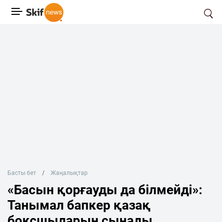
Басты бет
Жаңалықтар
«Басын қорғауды да білмейді»:
Танымал бапкер қазақ
боксшыларын сынады