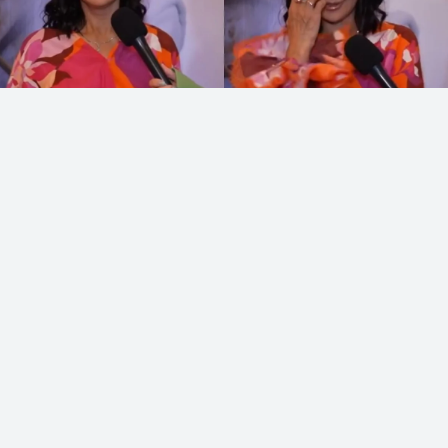
Коллаж: sn.kz
Танымал әнші Меруерт Түсіпбаева депутат
болу туралы пікір білдірді, деп хабарлайды
Sn.kz
ақпарат порталы.
Оның айтуынша, депутаттыққа бармайды,
өйткені өзін қолдайтын немесе «қорғайтын»
ықпалды адам жоқ.