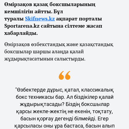
Өмірзақов қазақ боксшыларының
кемшілігін айтты. Бұл
туралы
Skifnews.kz
ақпарат порталы
Sportarena.kz сайтына сілтеме жасап
хабарлайды.
Өмірзақов өзбекстандық және қазақстандық
боксшылар шаршы алаңда қалай
жұдырықтасатынын салыстырды.
"Өзбектерде дұрыс, қатал, классикалық
бокс техникасы бар. Ал біздікілер қалай
жұдырықтасады? Біздің боксшылар
қарсы жекпе-жектің не екенін, тоқтату,
басын қорғау дегенді білмейді. Егер
қарсыласы оны ұра бастаса, басын алып