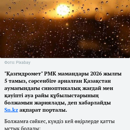
Фото: Pixabay
"Қазгидромет" РМК мамандары 2026 жылғы
5 тамыз, сәрсенбіге арналған Қазақстан
аумағындағы синоптикалық жағдай мен
қауіпті ауа райы құбылыстарының
болжамын жариялады, деп хабарлайды
Sn.kz
ақпарат порталы.
Болжамға сәйкес, күндіз кей өңірлерде қатты
ыстық болады: