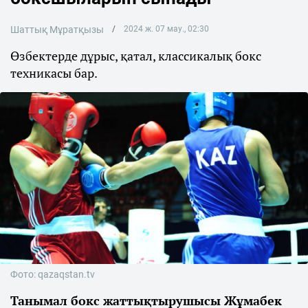
Шаттық Мұратқызы
2024 ж. 07 мау., 02:30
Өзбектерде дұрыс, қатал, классикалық бокс
техникасы бар.
Фото: qazaqstan.tv
Танымал бокс жаттықтырушысы Жұмабек