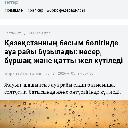
Тегтер:
#кемшілік
#бапкер
#бокс федерациясы
Басты бет
Жаңалықтар
Қазақстанның басым бөлігінде
ауа райы бұзылады: нөсер,
бұршақ және қатты жел күтіледі
Марина Ахметжанқызы
2026 ж. 05 там., 07:30
Жауын-шашынсыз ауа райы елдің батысында,
солтүстік-батысында және оңтүстігінде күтіледі.