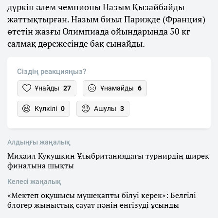
дүркін әлем чемпионы Назым Қызайбайды
жаттықтырған. Назым биыл Парижде (Франция)
өтетін жазғы Олимпиада ойындарында 50 кг
салмақ дәрежесінде бақ сынайды.
Сіздің реакцияңыз?
Ұнайды
27
Ұнамайды
6
Күлкілі
0
Ашулы
3
Алдыңғы жаңалық
Михаил Кукушкин Ұлыбританиядағы турнирдің ширек
финалына шықты
Келесі жаңалық
«Мектеп оқушысы мүшеқапты білуі керек»: Белгілі
блогер жыныстық сауат пәнін енгізуді ұсынды