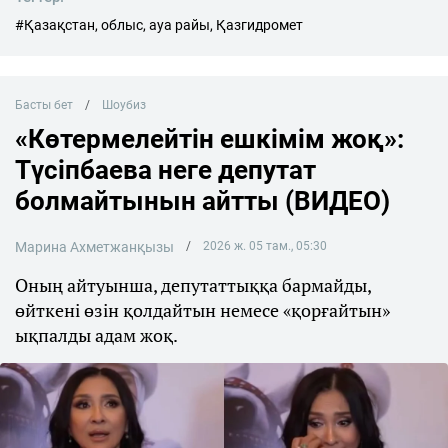
#Қазақстан, облыс, ауа райы, Қазгидромет
Басты бет
Шоубиз
«Көтермелейтін ешкімім жоқ»:
Түсіпбаева неге депутат
болмайтынын айтты (ВИДЕО)
Марина Ахметжанқызы
2026 ж. 05 там., 05:30
Оның айтуынша, депутаттыққа бармайды,
өйткені өзін қолдайтын немесе «қорғайтын»
ықпалды адам жоқ.