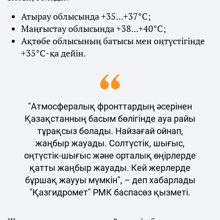
Атырау облысында +35...+37°С;
Маңғыстау облысында +38...+40°С;
Ақтөбе облысының батысы мен оңтүстігінде
+35°С-қа дейін.
"Атмосфералық фронттардың әсерінен
Қазақстанның басым бөлігінде ауа райы
тұрақсыз болады. Найзағай ойнап,
жаңбыр жауады. Солтүстік, шығыс,
оңтүстік-шығыс және орталық өңірлерде
қатты жаңбыр жауады. Кей жерлерде
бұршақ жаууы мүмкін", – деп хабарлады
"Қазгидромет" РМК баспасөз қызметі.