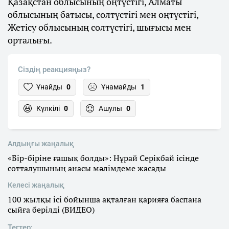
Қазақстан облысының оңтүстігі, Алматы
облысының батысы, солтүстігі мен оңтүстігі,
Жетісу облысының солтүстігі, шығысы мен
орталығы.
Сіздің реакцияңыз?
Ұнайды
0
Ұнамайды
1
Күлкілі
0
Ашулы
0
Алдыңғы жаңалық
«Бір-біріне ғашық болды»: Нұрай Серікбай ісінде
сотталушының анасы мәлімдеме жасады
Келесі жаңалық
100 жылқы ісі бойынша ақталған қарияға баспана
сыйға берілді (ВИДЕО)
Тегтер: