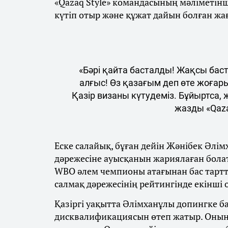
«Qazaq Style» командасының мәліметін
күтіп отыр және құжат дайын болған жа
«Бәрі қайта басталды! Жақсы бас
алғыс! Өз қазағым деп өте жоғар
Қазір визаны күтудеміз. Бұйыртса,
жазды «Qaza
Еске салайық, бұған дейін Жәнібек Әлім
дәрежесіне ауысқанын жариялаған бола
WBO әлем чемпионы атағынан бас тарт
салмақ дәрежесінің рейтингінде екінші
Қазіргі уақытта Әлімханұлы допингке 
дисквалификациясын өтеп жатыр. Оның