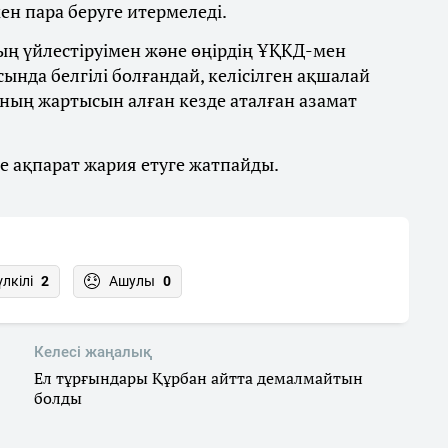
ен пара беруге итермеледі.
ң үйлестіруімен және өңірдің ҰҚКД-мен
сында белгілі болғандай, келісілген ақшалай
оның жартысын алған кезде аталған азамат
де ақпарат жария етуге жатпайды.
үлкілі
2
Ашулы
0
Келесі жаңалық
Ел тұрғындары Құрбан айтта демалмайтын
болды