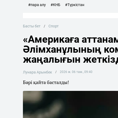
#пара алу
#КНБ
#Түркістан
Басты бет
Спорт
«Америкаға аттана
Әлімханұлының ко
жаңалығын жеткіз
Лунара Арынбек
2026 ж. 06 там., 09:40
Бәрі қайта басталды!