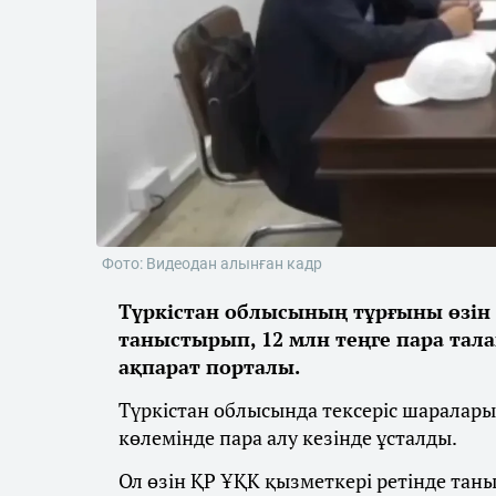
Фото: Видеодан алынған кадр
Түркістан облысының тұрғыны өзін
таныстырып, 12 млн теңге пара тал
ақпарат порталы.
Түркістан облысында тексеріс шараларын
көлемінде пара алу кезінде ұсталды.
Ол өзін ҚР ҰҚК қызметкері ретінде та