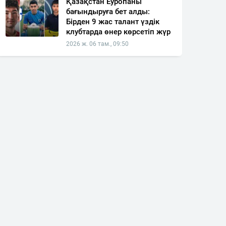
Қазақстан Еуропаны
бағындыруға бет алды:
Бірден 9 жас талант үздік
клубтарда өнер көрсетіп жүр
2026 ж. 06 там., 09:50