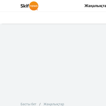
Жаңалықт
Басты бет
Жаңалықтар