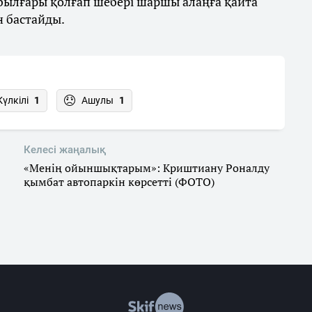
 былғары қолғап шебері шаршы алаңға қайта
н бастайды.
Күлкілі
1
Ашулы
1
Келесі жаңалық
«Менің ойыншықтарым»: Криштиану Роналду
қымбат автопаркін көрсетті (ФОТО)