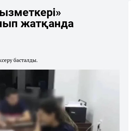
қызметкері»
лып жатқанда
ксеру басталды.