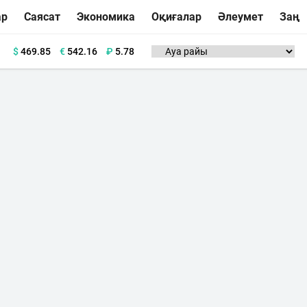
ар
Саясат
Экономика
Оқиғалар
Әлеумет
Заң
$
469.85
€
542.16
₽
5.78