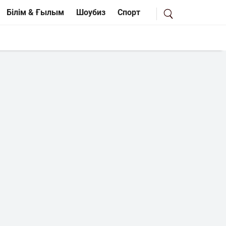
Білім & Ғылым
Шоубиз
Спорт