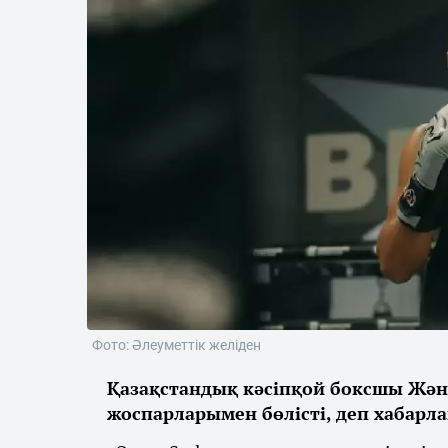
Фото: Әлеуметтік желіден
Қазақстандық кәсіпқой боксшы Жән
жоспарларымен бөлісті, деп хабарл