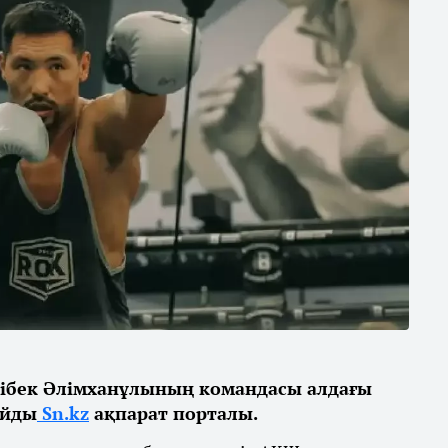
ібек Әлімханұлының командасы алдағы
айды
Sn.kz
ақпарат порталы.