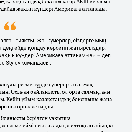
ше, қазақстандық боксшы қазір АҚШ визасын
ғдайда жақын күндері Америкаға аттанады.
талған сияқты. Жанкүйерлер, сіздерге мың
ы деңгейде қолдау көрсетіп жатырсыздар.
 жақын күндері Америкаға аттанамыз», – деп
q Style» командасы.
ханұлы ресми түрде суперорта салмақ
тын. Осыған байланысты ол орта салмақтағы
ты. Кейін ұйым қазақстандық боксшыны жаңа
 орынға орналастырды.
байланысты берілген уақытша
 жаза мерзімі осы жылдың желтоқсан айында