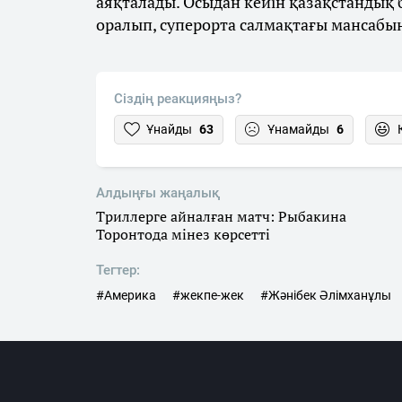
аяқталады. Осыдан кейін қазақстандық
оралып, суперорта салмақтағы мансабы
Сіздің реакцияңыз?
Ұнайды
63
Ұнамайды
6
Алдыңғы жаңалық
Триллерге айналған матч: Рыбакина
Торонтода мінез көрсетті
Тегтер:
#Америка
#жекпе-жек
#Жәнібек Әлімханұлы