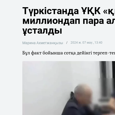
Түркістанда ҰҚК «
миллиондап пара а
ұсталды
Марина Ахметжанқызы
2024 ж. 07 мау., 13:40
Бұл факт бойынша сотқа дейінгі тергеп-те