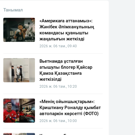
Танымал
«Америкаға аттанамыз»:
Жәнібек Әлімханұлының
командасы қуанышты
жаңалығын жеткізді
2026 ж. 06 там., 09:40
Вьетнамда ұсталған
атышулы блогер Қайсар
Қамза Қазақстанға
жеткізілді
2026 ж. 06 там., 10:20
«Менің ойыншықтарым»:
Криштиану Роналду қымбат
автопаркін көрсетті (ФОТО)
2026 ж. 06 там., 10:00