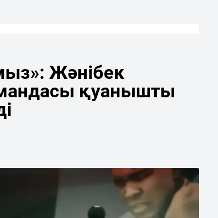
мыз»: Жәнібек
мандасы қуанышты
ді