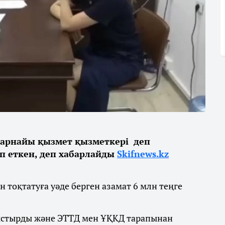
 арнайы қызмет қызметкері деп
ап еткен, деп хабарлайды
Skifnews.kz
 тоқтатуға уәде берген азамат 6 млн теңге
ныстырды және ЭТТД мен ҰҚКД тарапынан