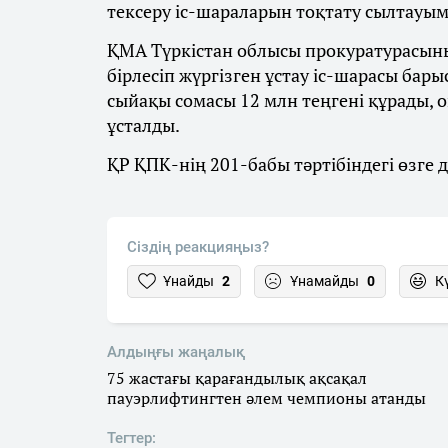
тексеру іс-шараларын тоқтату сылтауым
ҚМА Түркістан облысы прокуратурасыны
бірлесіп жүргізген ұстау іс-шарасы бары
сыйақы сомасы 12 млн теңгені құрады, 
ұсталды.
ҚР ҚПК-нің 201-бабы тәртібіндегі өзге 
Сіздің реакцияңыз?
Ұнайды
2
Ұнамайды
0
К
Алдыңғы жаңалық
75 жастағы қарағандылық ақсақал
пауэрлифтингтен әлем чемпионы атанды
Тегтер: