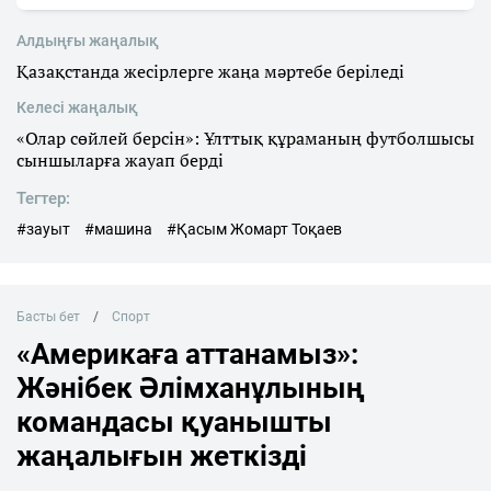
Алдыңғы жаңалық
Қазақстанда жесірлерге жаңа мәртебе беріледі
Келесі жаңалық
«Олар сөйлей берсін»: Ұлттық құраманың футболшысы
сыншыларға жауап берді
Тегтер:
#зауыт
#машина
#Қасым Жомарт Тоқаев
Басты бет
Спорт
«Америкаға аттанамыз»:
Жәнібек Әлімханұлының
командасы қуанышты
жаңалығын жеткізді