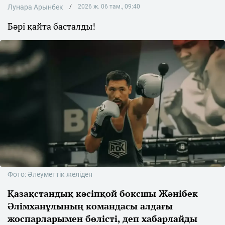
Лунара Арынбек
2026 ж. 06 там., 09:40
Бәрі қайта басталды!
Фото: Әлеуметтік желіден
Қазақстандық кәсіпқой боксшы Жәнібек
Әлімханұлының командасы алдағы
жоспарларымен бөлісті, деп хабарлайды