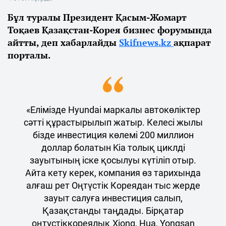
Бұл туралы Президент Қасым-Жомарт
Тоқаев Қазақстан-Корея бизнес форумында
айтты, деп хабарлайды
Skifnews.kz
ақпарат
порталы.
«Елімізде Hyundai маркалы автокөліктер
сәтті құрастырылып жатыр. Келесі жылы
бізде инвестиция көлемі 200 миллион
доллар болатын Kia толық циклді
зауытының іске қосылуы күтіліп отыр.
Айта кету керек, компания өз тарихында
алғаш рет Оңтүстік Кореядан тыс жерде
зауыт салуға инвестиция салып,
Қазақстанды таңдады. Бірқатар
оңтүстіккореялық Xiong, Hua, Yongsan