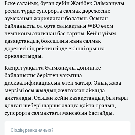
Еске салайық, бұған дейін Жәнібек Әлімханұлы
ресми түрде суперорта салмақ дәрежесіне
ауысқанын жариялаған болатын. Осыған
байланысты ол орта салмақтағы WBO әлем
чемпионы атағынан бас тартты. Кейін ұйым
қазақстандық боксшыны жаңа салмақ
дәрежесінің рейтингінде екінші орынға
орналастырды.
Қазіргі уақытта Әлімханұлы допингке
байланысты берілген уақытша
дисквалификациясын өтеп жатыр. Оның жаза
мерзімі осы жылдың желтоқсан айында
аяқталады. Осыдан кейін қазақстандық былғары
қолғап шебері шаршы алаңға қайта оралып,
суперорта салмақтағы мансабын бастайды.
Сіздің реакцияңыз?