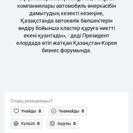
компаниялары автомобиль өнеркәсібін
дамытудың кезекті кезеңіне,
Қазақстанда автокөлік бөлшектерін
өндіру бойынша кластер құруға ниетті
екені қуантады», - деді Президент
елордада өтіп жатқан Қазақстан-Корея
бизнес форумында.
Сіздің реакцияңыз?
Ұнайды
0
Ұнамайды
0
Күлкілі
0
Ашулы
0