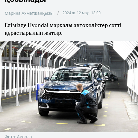
Марина Ахметжанқызы
2024 ж. 12 мау., 18:00
Елімізде Hyundai маркалы автокөліктер сәтті
құрастырылып жатыр.
Фото: Ақорда