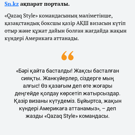
Sn.kz
ақпарат порталы.
«Qazaq Style» командасының мәліметінше,
қазақстандық боксшы қазір АҚШ визасын күтіп
отыр және құжат дайын болған жағдайда жақын
күндері Америкаға аттанады.
«Бәрі қайта басталды! Жақсы басталған
сияқты. Жанкүйерлер, сіздерге мың
алғыс! Өз қазағым деп өте жоғары
деңгейде қолдау көрсетіп жатырсыздар.
Қазір визаны күтудеміз. Бұйыртса, жақын
күндері Америкаға аттанамыз», – деп
жазды «Qazaq Style» командасы.