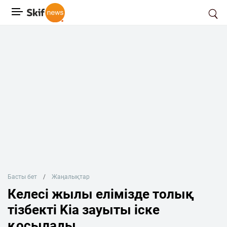
Басты бет
Жаңалықтар
Келесі жылы елімізде толық
тізбекті Kia зауыты іске
қосылады