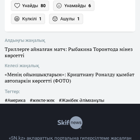
Ұнайды
80
Ұнамайды
6
Күлкілі
1
Ашулы
1
Алдыңғы жаңалық
Триллерге айналған матч: Рыбакина Торонтода мінез
көрсетті
Келесі жаңалық
«Менің ойыншықтарым»: Криштиану Роналду қымбат
автопаркін көрсетті (ФОТО)
Тегтер:
#Америка
#жекпе-жек
#Жәнібек Әлімханұлы
«SN.kz» ақпараттық порталына гиперсілтеме жасалған