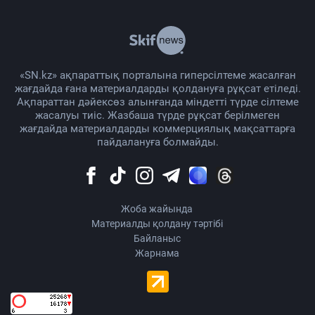
«SN.kz» ақпараттық порталына гиперсілтеме жасалған
жағдайда ғана материалдарды қолдануға рұқсат етіледі.
Ақпараттан дәйексөз алынғанда міндетті түрде сілтеме
жасалуы тиіс. Жазбаша түрде рұқсат берілмеген
жағдайда материалдарды коммерциялық мақсаттарға
пайдалануға болмайды.
Жоба жайында
Материалды қолдану тәртібі
Байланыс
Жарнама