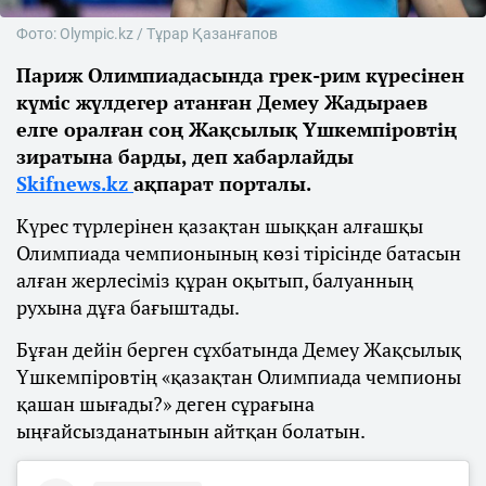
Фото: Olympic.kz / Тұрар Қазанғапов
Париж Олимпиадасында грек-рим күресінен
күміс жүлдегер атанған Демеу Жадыраев
елге оралған соң Жақсылық Үшкемпіровтің
зиратына барды, деп хабарлайды
Skifnews.kz
ақпарат порталы.
Күрес түрлерінен қазақтан шыққан алғашқы
Олимпиада чемпионының көзі тірісінде батасын
алған жерлесіміз құран оқытып, балуанның
рухына дұға бағыштады.
Бұған дейін берген сұхбатында Демеу Жақсылық
Үшкемпіровтің «қазақтан Олимпиада чемпионы
қашан шығады?» деген сұрағына
ыңғайсызданатынын айтқан болатын.