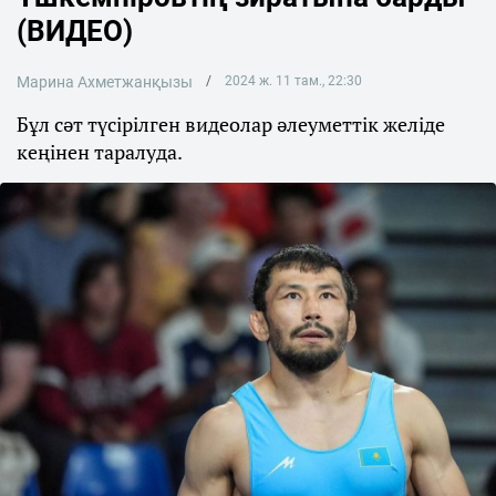
(ВИДЕО)
Марина Ахметжанқызы
2024 ж. 11 там., 22:30
Бұл сәт түсірілген видеолар әлеуметтік желіде
кеңінен таралуда.