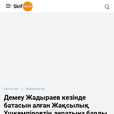
Басты бет
Жаңалықтар
Демеу Жадыраев кезінде
батасын алған Жақсылық
Үшкемпіровтің зиратына барды