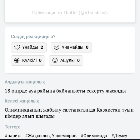
Публикация от 1bol.kz (@b1rinshibol)
Сіздің реакцияңыз?
Ұнайды
2
Ұнамайды
0
Күлкілі
0
Ашулы
0
Алдыңғы жаңалық
18 өңірде ауа райына байланысты ескерту жасалды
Келесі жаңалық
Олимпиаданың жабылу салтанатында Қазақстан туын
кімдер алып шығады
Тегтер:
#париж
#Жақсылық Үшкемпіров
#Олимпиада
#Демеу