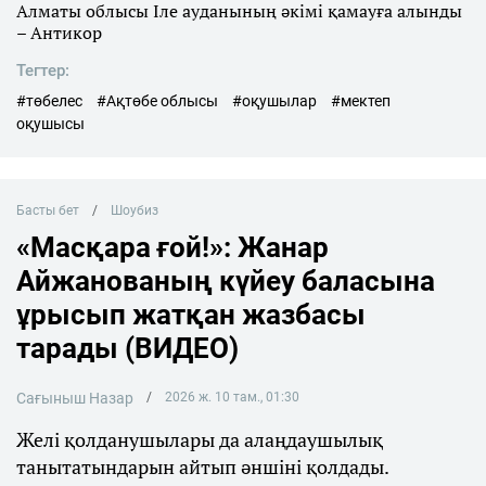
Алматы облысы Іле ауданының әкімі қамауға алынды
– Антикор
Тегтер:
#төбелес
#Ақтөбе облысы
#оқушылар
#мектеп
оқушысы
Басты бет
Шоубиз
«Масқара ғой!»: Жанар
Айжанованың күйеу баласына
ұрысып жатқан жазбасы
тарады (ВИДЕО)
Сағыныш Назар
2026 ж. 10 там., 01:30
Желі қолданушылары да алаңдаушылық
танытатындарын айтып әншіні қолдады.