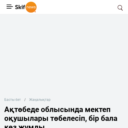
Басты бет
Жаңалықтар
Ақтөбеде облысында мектеп
оқушылары төбелесіп, бір бала
көз жұмды