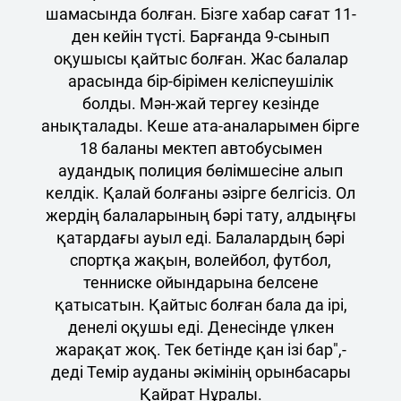
шамасында болған. Бізге хабар сағат 11-
ден кейін түсті. Барғанда 9-сынып
оқушысы қайтыс болған. Жас балалар
арасында бір-бірімен келіспеушілік
болды. Мән-жай тергеу кезінде
анықталады. Кеше ата-аналарымен бірге
18 баланы мектеп автобусымен
аудандық полиция бөлімшесіне алып
келдік. Қалай болғаны әзірге белгісіз. Ол
жердің балаларының бәрі тату, алдыңғы
қатардағы ауыл еді. Балалардың бәрі
спортқа жақын, волейбол, футбол,
тенниске ойындарына белсене
қатысатын. Қайтыс болған бала да ірі,
денелі оқушы еді. Денесінде үлкен
жарақат жоқ. Тек бетінде қан ізі бар",-
деді Темір ауданы әкімінің орынбасары
Қайрат Нұралы.