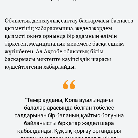
Облыстық денсаулық сақтау басқармасы баспасөз
қызметінің хабарлауынша, жедел жәрдем
қызметі оқиға орнында бір адамның өлімін
тіркеген, медициналық мекемеге басқа ешкім
жүгінбеген. Ал Ақтөбе облыстық білім
басқармасы мектепте қауіпсіздік шарасы
күшейтілгенін хабарлайды.
"Темір ауданы, Қопа ауылындағы
балалар арасында болған төбелес
салдарынан бір баланың қайтыс болуына
байланысты бірқатар жедел шара
қабылданды. Құқық қорғау органдары