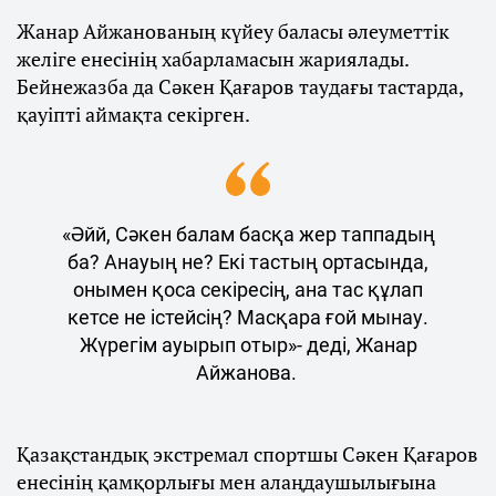
Жанар Айжанованың күйеу баласы әлеуметтік
желіге енесінің хабарламасын жариялады.
Бейнежазба да Сәкен Қағаров таудағы тастарда,
қауіпті аймақта секірген.
«Әйй, Сәкен балам басқа жер таппадың
ба? Анауың не? Екі тастың ортасында,
онымен қоса секіресің, ана тас құлап
кетсе не істейсің? Масқара ғой мынау.
Жүрегім ауырып отыр»- деді, Жанар
Айжанова.
Қазақстандық экстремал спортшы Сәкен Қағаров
енесінің қамқорлығы мен алаңдаушылығына