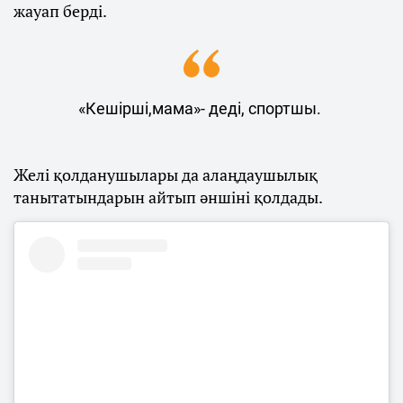
жауап берді.
«Кешірші,мама»- деді, спортшы.
Желі қолданушылары да алаңдаушылық
танытатындарын айтып әншіні қолдады.