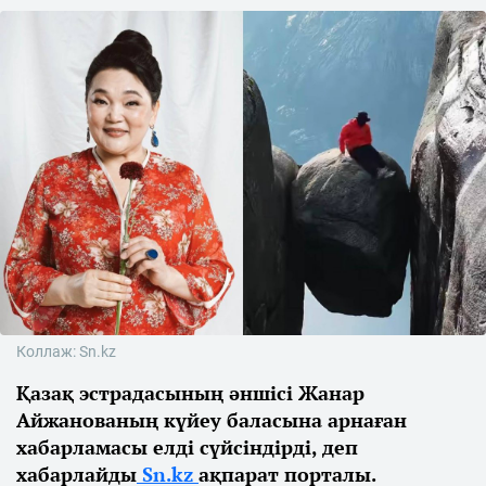
Коллаж: Sn.kz
Қазақ эстрадасының әншісі Жанар
Айжанованың күйеу баласына арнаған
хабарламасы елді сүйсіндірді, деп
хабарлайды
Sn.kz
ақпарат порталы.