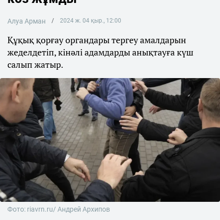
Алуа Арман
2024 ж. 04 қыр., 12:00
Құқық қорғау органдары тергеу амалдарын
жеделдетіп, кінәлі адамдарды анықтауға күш
салып жатыр.
Фото: riavrn.ru/ Андрей Архипов