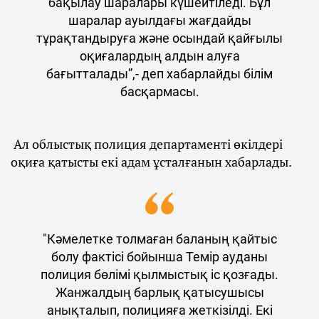
бақылау шаралары күшейтіледі. Бұл
шаралар ауылдағы жағдайды
тұрақтандыруға және осындай қайғылы
оқиғалардың алдын алуға
бағытталады”,- деп хабарлайды білім
басқармасы.
Ал облыстық полиция департаменті өкілдері
оқиға қатысты екі адам ұсталғанын хабарлады.
"Кәмелетке толмаған баланың қайтыс
болу фактісі бойынша Темір ауданы
полиция бөлімі қылмыстық іс қозғады.
Жанжалдың барлық қатысушысы
анықталып, полицияға жеткізілді. Екі