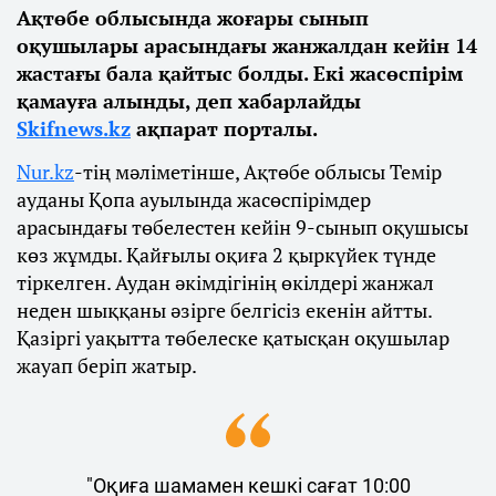
Ақтөбе облысында жоғары сынып
оқушылары арасындағы жанжалдан кейін 14
жастағы бала қайтыс болды. Екі жасөспірім
қамауға алынды, деп хабарлайды
Skifnews.kz
ақпарат порталы.
Nur.kz
-тің мәліметінше, Ақтөбе облысы Темір
ауданы Қопа ауылында жасөспірімдер
арасындағы төбелестен кейін 9-сынып оқушысы
көз жұмды. Қайғылы оқиға 2 қыркүйек түнде
тіркелген. Аудан әкімдігінің өкілдері жанжал
неден шыққаны әзірге белгісіз екенін айтты.
Қазіргі уақытта төбелеске қатысқан оқушылар
жауап беріп жатыр.
"Оқиға шамамен кешкі сағат 10:00