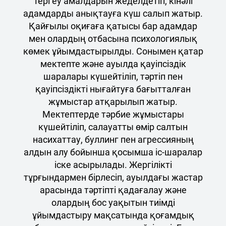
тергеу амалдарын жеделдетіп, кінәлі
адамдарды анықтауға күш салып жатыр.
Қайғылы оқиғаға қатысы бар адамдар
мен олардың отбасына психологиялық
көмек ұйымдастырылды. Сонымен қатар
мектепте және ауылда қауіпсіздік
шаралары күшейтіліп, тәртіп пен
қауіпсіздікті нығайтуға бағытталған
жұмыстар атқарылып жатыр.
Мектептерде тәрбие жұмыстары
күшейтіліп, салауатты өмір салтын
насихаттау, буллинг пен агрессияның
алдын алу бойынша қосымша іс-шаралар
іске асырылады. Жергілікті
тұрғындармен бірлесіп, ауылдағы жастар
арасында тәртіпті қадағалау және
олардың бос уақытын тиімді
ұйымдастыру мақсатында қоғамдық