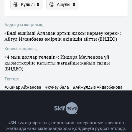
Күлкілі
0
Ашулы
0
Алдыңғы жаңалық
«Енді ешкімді Алладан артық жақсы көрмеу керек»:
Айгүл Иманбаева өмірлік өкінішін айтты (ВИДЕО)
Келесі жаңалық
«4 мың доллар төледік»: Индира Мәуленова үй
қызметкеріне қатысты жағдайды жайып салды
(ВИДЕО)
Тегтер:
#Жанар Айжанова
#күйеу бала
#Айжұлдыз Айдарбекова
«SN.kz» ақпараттық порталына гиперсілтеме жасалған
жағдайда ғана материалдарды қолдануға рұқсат етіледі.