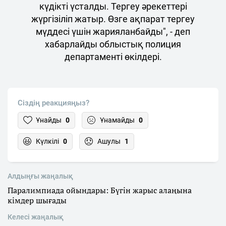
күдікті үсталды. Тергеу әрекеттері
жүргізіліп жатыр. Өзге ақпарат тергеу
мүддесі үшін жарияланбайды", - деп
хабарлайды облыстық полиция
департаменті өкілдері.
Сіздің реакцияңыз?
Ұнайды
0
Ұнамайды
0
Күлкілі
0
Ашулы
1
Алдыңғы жаңалық
Паралимпиада ойындары: Бүгін жарыс алаңына
кімдер шығады
Келесі жаңалық